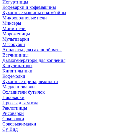
Йогуртницы
Кофеварки и кофемашины
Кухонные машины и комбайны
Микроволновые печи
Миксеры
Мини-печи
Мороженицы
Мультиварки
Мясорубки
Аппараты для сахарной ваты
Ветчинницы
Дымогенераторы для копчения
Капучинаторы
Кипятильники
Кофемолки
Кухонные принадлежности
Медленноварки
Охладители бутылок
Пароварки
Прессы для масла
Раклетницы
Рисоварки
Соковарки
Соковыжималки
Су-Вид