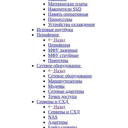
Материнские платы
Накопители SSD
Память оперативная
Процессоры
Устройства охлаждения
Игровые ноутбуки
Периферия
Назад
Периферия
МФУ лазерные
МФУ струйные
Принтеры
Сетевое оборудование
Назад
Сетевое оборудование
Маршрутизаторы
Модемы
Сетевые адаптеры
Точки доступа
Серверы и СХД
Назад
Серверы и СХД
NAS
Адаптеры
Блейд-серверы