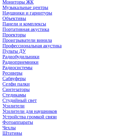
Мониторы ЖК
Музыкальные центры
Наушники и гарнитуры
Объективы
Панели и комплексы
Портативная акустика
Проекторы
Проигрыватели винила
Профессиональная акустика
Пульты ДУ
Радиобудильники
Радиоприемники
Радиосистемы
Ресиверы
Сабвуферы
Селфи палки
Синтезаторы
Стедикамы
Студийный свет
Усилители
Усилители для наушников
Устройства громкой связи
Фотоаппараты
Чехлы
Штативы