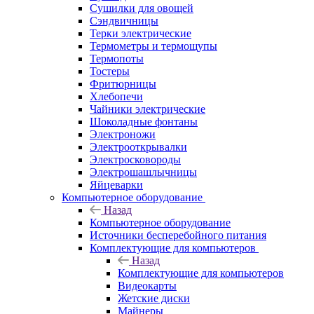
Сушилки для овощей
Сэндвичницы
Терки электрические
Термометры и термощупы
Термопоты
Тостеры
Фритюрницы
Хлебопечи
Чайники электрические
Шоколадные фонтаны
Электроножи
Электрооткрывалки
Электросковороды
Электрошашлычницы
Яйцеварки
Компьютерное оборудование
Назад
Компьютерное оборудование
Источники бесперебойного питания
Комплектующие для компьютеров
Назад
Комплектующие для компьютеров
Видеокарты
Жетские диски
Майнеры