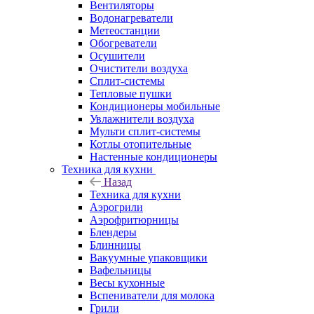
Вентиляторы
Водонагреватели
Метеостанции
Обогреватели
Осушители
Очистители воздуха
Сплит-системы
Тепловые пушки
Кондиционеры мобильные
Увлажнители воздуха
Мульти сплит-системы
Котлы отопительные
Настенные кондиционеры
Техника для кухни
Назад
Техника для кухни
Аэрогрили
Аэрофритюрницы
Блендеры
Блинницы
Вакуумные упаковщики
Вафельницы
Весы кухонные
Вспениватели для молока
Грили