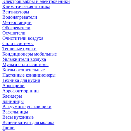
Электрошвабры и электровеники
Климатическая техника
Вентиляторы
Водонагреватели
Метеостанции
Обогреватели
Осушители
Очистители воздуха
Сплит-системы
Тепловые пушки
Кондиционеры мобильные
Увлажнители воздуха
Мульти сплит-системы
Котлы отопительные
Настенные кондиционеры
Техника для кухни
Аэрогрили
Аэрофритюрницы
Блендеры
Блинницы
Вакуумные упаковщики
Вафельницы
Весы кухонные
Вспениватели для молока
Грили