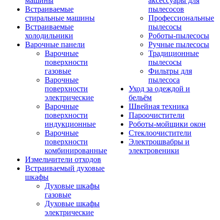
машины
аксессуары для
Встраиваемые
пылесосов
стиральные машины
Профессиональные
Встраиваемые
пылесосы
холодильники
Роботы-пылесосы
Варочные панели
Ручные пылесосы
Варочные
Традиционные
поверхности
пылесосы
газовые
Фильтры для
Варочные
пылесоса
поверхности
Уход за одеждой и
электрические
бельём
Варочные
Швейная техника
поверхности
Пароочистители
индукционные
Роботы-мойщики окон
Варочные
Стеклоочистители
поверхности
Электрошвабры и
комбинированные
электровеники
Измельчители отходов
Встраиваемый духовые
шкафы
Духовые шкафы
газовые
Духовые шкафы
электрические