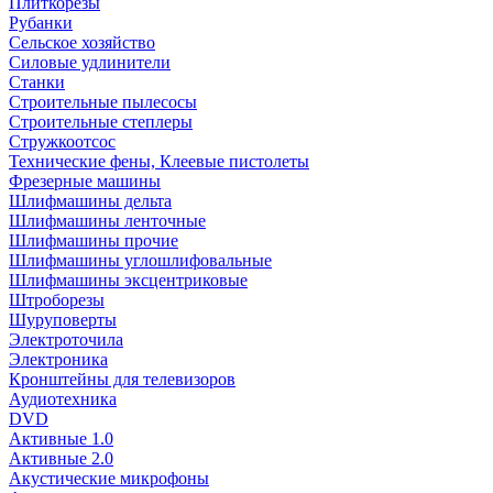
Плиткорезы
Рубанки
Сельское хозяйство
Силовые удлинители
Станки
Строительные пылесосы
Строительные степлеры
Стружкоотсос
Технические фены, Клеевые пистолеты
Фрезерные машины
Шлифмашины дельта
Шлифмашины ленточные
Шлифмашины прочие
Шлифмашины углошлифовальные
Шлифмашины эксцентриковые
Штроборезы
Шуруповерты
Электроточила
Электроника
Кронштейны для телевизоров
Аудиотехника
DVD
Активные 1.0
Активные 2.0
Акустические микрофоны