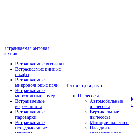
Встраиваемая бытовая
техника
Встраиваемые вытяжки
Встраеваемые винные
шкафы
Встраиваемые
микроволновые печи
Техника для дома
Встраиваемые
морозильные камеры
Пылесосы
Встраиваемые
Автомобильные
т
кофемашины
пылесосы
Встраиваемые
Вертикальные
пароварки
пылесосы
Встраиваемые
Моющие пылесосы
посудомоечные
Насадки и