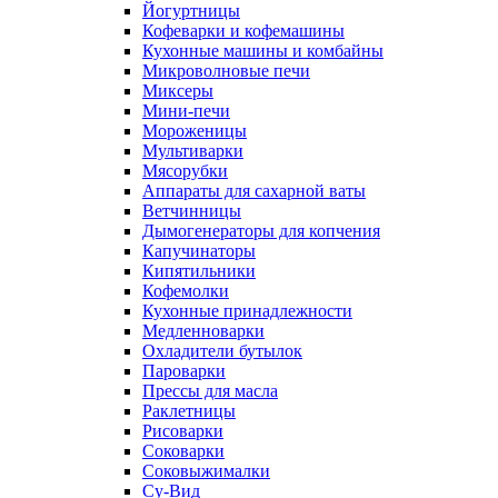
Йогуртницы
Кофеварки и кофемашины
Кухонные машины и комбайны
Микроволновые печи
Миксеры
Мини-печи
Мороженицы
Мультиварки
Мясорубки
Аппараты для сахарной ваты
Ветчинницы
Дымогенераторы для копчения
Капучинаторы
Кипятильники
Кофемолки
Кухонные принадлежности
Медленноварки
Охладители бутылок
Пароварки
Прессы для масла
Раклетницы
Рисоварки
Соковарки
Соковыжималки
Су-Вид