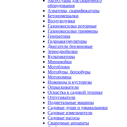
Аксессуары для сварочного
оборудования
Аэраторы, скарификаторы
Бетономешалки
Воздуходувки
Газонокосилки роторные
Газонокосилки триммеры
Генераторы
Гидроаккумуляторы
Двигатели бензиновые
Зернодробилки
Культиваторы
Минимойки
Мотоблоки
Мотобуры, бензобуры
Мотопомпы
Ножницы и кусторезы
Опрыскиватели
Оснастка к садовой технике
Отпугиватели
Подметальные машины
Садовые души и умывальники
Садовые измельчители
Садовые насосы
Сварочные аппараты