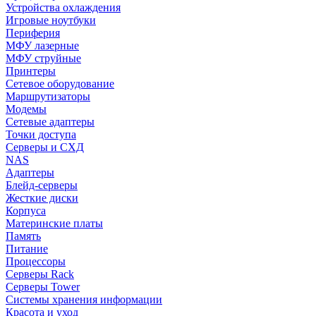
Устройства охлаждения
Игровые ноутбуки
Периферия
МФУ лазерные
МФУ струйные
Принтеры
Сетевое оборудование
Маршрутизаторы
Модемы
Сетевые адаптеры
Точки доступа
Серверы и СХД
NAS
Адаптеры
Блейд-серверы
Жесткие диски
Корпуса
Материнские платы
Память
Питание
Процессоры
Серверы Rack
Серверы Tower
Системы хранения информации
Красота и уход