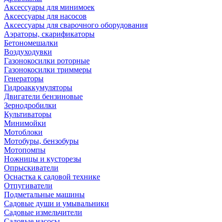
Аксессуары для минимоек
Аксессуары для насосов
Аксессуары для сварочного оборудования
Аэраторы, скарификаторы
Бетономешалки
Воздуходувки
Газонокосилки роторные
Газонокосилки триммеры
Генераторы
Гидроаккумуляторы
Двигатели бензиновые
Зернодробилки
Культиваторы
Минимойки
Мотоблоки
Мотобуры, бензобуры
Мотопомпы
Ножницы и кусторезы
Опрыскиватели
Оснастка к садовой технике
Отпугиватели
Подметальные машины
Садовые души и умывальники
Садовые измельчители
Садовые насосы