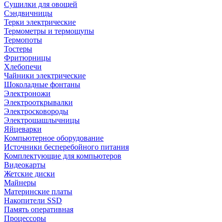
Сушилки для овощей
Сэндвичницы
Терки электрические
Термометры и термощупы
Термопоты
Тостеры
Фритюрницы
Хлебопечи
Чайники электрические
Шоколадные фонтаны
Электроножи
Электрооткрывалки
Электросковороды
Электрошашлычницы
Яйцеварки
Компьютерное оборудование
Источники бесперебойного питания
Комплектующие для компьютеров
Видеокарты
Жетские диски
Майнеры
Материнские платы
Накопители SSD
Память оперативная
Процессоры