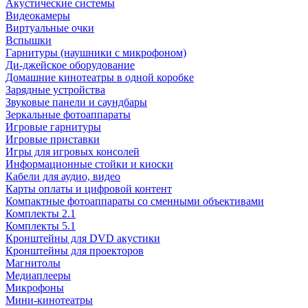
Акустические системы
Видеокамеры
Виртуальные очки
Вспышки
Гарнитуры (наушники с микрофоном)
Ди-джейское оборудование
Домашние кинотеатры в одной коробке
Зарядные устройства
Звуковые панели и саундбары
Зеркальные фотоаппараты
Игровые гарнитуры
Игровые приставки
Игры для игровых консолей
Информационные стойки и киоски
Кабели для аудио, видео
Карты оплаты и цифровой контент
Компактные фотоаппараты со сменными объективами
Комплекты 2.1
Комплекты 5.1
Кронштейны для DVD акустики
Кронштейны для проекторов
Магнитолы
Медиаплееры
Микрофоны
Мини-кинотеатры