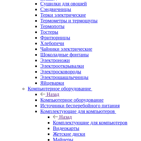
Сушилки для овощей
Сэндвичницы
Терки электрические
Термометры и термощупы
Термопоты
Тостеры
Фритюрницы
Хлебопечи
Чайники электрические
Шоколадные фонтаны
Электроножи
Электрооткрывалки
Электросковороды
Электрошашлычницы
Яйцеварки
Компьютерное оборудование
Назад
Компьютерное оборудование
Источники бесперебойного питания
Комплектующие для компьютеров
Назад
Комплектующие для компьютеров
Видеокарты
Жетские диски
Майнеры