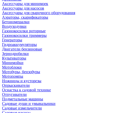
Аксессуары для минимоек
Аксессуары для насосов
Аксессуары для сварочного оборудования
Аэраторы, скарификаторы
Бетономешалки
Воздуходувки
Газонокосилки роторные
Газонокосилки триммеры
Генераторы
Гидроаккумуляторы
Двигатели бензиновые
Зернодробилки
Культиваторы
Минимойки
Мотоблоки
Мотобуры, бензобуры
Мотопомпы
Ножницы и кусторезы
Опрыскиватели
Оснастка к садовой технике
Отпугиватели
Подметальные машины
Садовые души и умывальники
Садовые измельчители
Садовые насосы