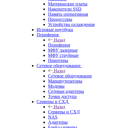
Материнские платы
Накопители SSD
Память оперативная
Процессоры
Устройства охлаждения
Игровые ноутбуки
Периферия
Назад
Периферия
МФУ лазерные
МФУ струйные
Принтеры
Сетевое оборудование
Назад
Сетевое оборудование
Маршрутизаторы
Модемы
Сетевые адаптеры
Точки доступа
Серверы и СХД
Назад
Серверы и СХД
NAS
Адаптеры
Блейд-серверы