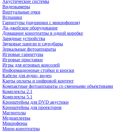
Акустические системы
Видеокамеры
Виртуальные очки
Вспышки
Гарнитуры (наушники с микрофоном)
Ди-джейское оборудование
Домашние кинотеатры в одной коробке
Зарядные устройства
Звуковые панели и саундбары
Зеркальные фотоаппараты
Игровые гарнитуры
Игровые приставки
Игры для игровых консолей
Информационные стойки и киоски
Кабели для аудио, видео
Карты оплаты и цифровой контент
Компактные фотоаппараты со сменными объективами
Комплекты 2.1
Комплекты 5.1
Кронштейны для DVD акустики
Кронштейны для проекторов
Магнитолы
Медиаплееры
Микрофоны
Мини-кинотеатры