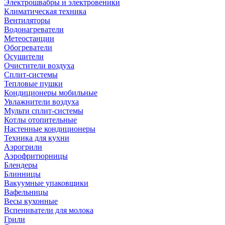
Электрошвабры и электровеники
Климатическая техника
Вентиляторы
Водонагреватели
Метеостанции
Обогреватели
Осушители
Очистители воздуха
Сплит-системы
Тепловые пушки
Кондиционеры мобильные
Увлажнители воздуха
Мульти сплит-системы
Котлы отопительные
Настенные кондиционеры
Техника для кухни
Аэрогрили
Аэрофритюрницы
Блендеры
Блинницы
Вакуумные упаковщики
Вафельницы
Весы кухонные
Вспениватели для молока
Грили