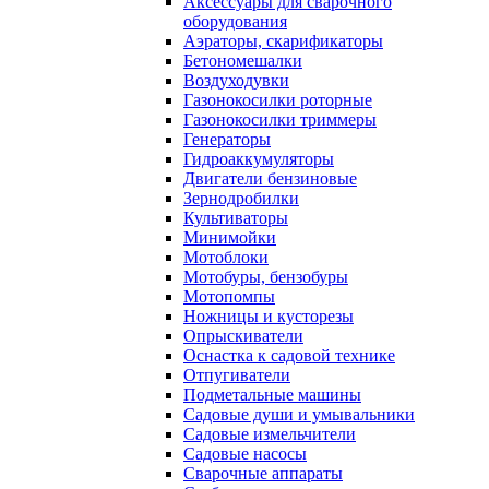
Аксессуары для сварочного
оборудования
Аэраторы, скарификаторы
Бетономешалки
Воздуходувки
Газонокосилки роторные
Газонокосилки триммеры
Генераторы
Гидроаккумуляторы
Двигатели бензиновые
Зернодробилки
Культиваторы
Минимойки
Мотоблоки
Мотобуры, бензобуры
Мотопомпы
Ножницы и кусторезы
Опрыскиватели
Оснастка к садовой технике
Отпугиватели
Подметальные машины
Садовые души и умывальники
Садовые измельчители
Садовые насосы
Сварочные аппараты