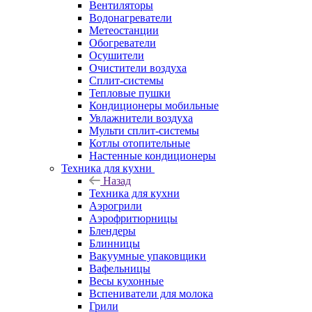
Вентиляторы
Водонагреватели
Метеостанции
Обогреватели
Осушители
Очистители воздуха
Сплит-системы
Тепловые пушки
Кондиционеры мобильные
Увлажнители воздуха
Мульти сплит-системы
Котлы отопительные
Настенные кондиционеры
Техника для кухни
Назад
Техника для кухни
Аэрогрили
Аэрофритюрницы
Блендеры
Блинницы
Вакуумные упаковщики
Вафельницы
Весы кухонные
Вспениватели для молока
Грили