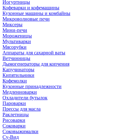
Йогуртницы
Кофеварки и кофемашины
Кухонные машины и комбайны
Микроволновые печи
Миксеры
Мини-печи
Мороженицы
Мультиварки
Мясорубки
Аппараты для сахарной ваты
Ветчинницы
Дымогенераторы для копчения
Капучинаторы
Кипятильники
Кофемолки
Кухонные принадлежности
Медленноварки
Охладители бутылок
Пароварки
Прессы для масла
Раклетницы
Рисоварки
Соковарки
Соковыжималки
Су-Вид