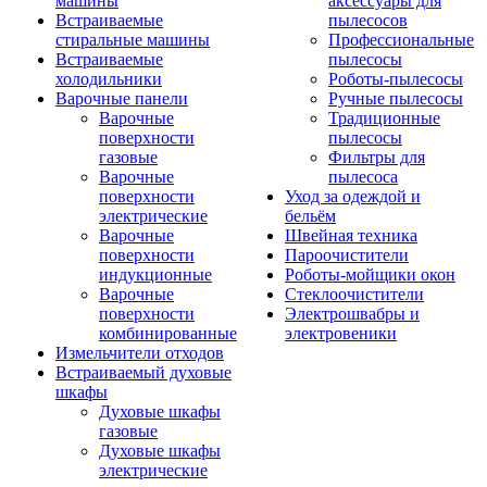
машины
аксессуары для
Встраиваемые
пылесосов
стиральные машины
Профессиональные
Встраиваемые
пылесосы
холодильники
Роботы-пылесосы
Варочные панели
Ручные пылесосы
Варочные
Традиционные
поверхности
пылесосы
газовые
Фильтры для
Варочные
пылесоса
поверхности
Уход за одеждой и
электрические
бельём
Варочные
Швейная техника
поверхности
Пароочистители
индукционные
Роботы-мойщики окон
Варочные
Стеклоочистители
поверхности
Электрошвабры и
комбинированные
электровеники
Измельчители отходов
Встраиваемый духовые
шкафы
Духовые шкафы
газовые
Духовые шкафы
электрические