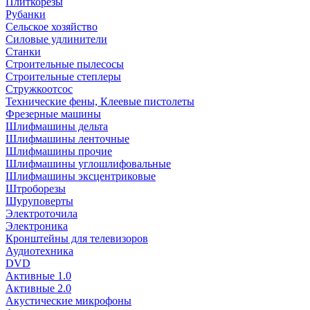
Плиткорезы
Рубанки
Сельское хозяйство
Силовые удлинители
Станки
Строительные пылесосы
Строительные степлеры
Стружкоотсос
Технические фены, Клеевые пистолеты
Фрезерные машины
Шлифмашины дельта
Шлифмашины ленточные
Шлифмашины прочие
Шлифмашины углошлифовальные
Шлифмашины эксцентриковые
Штроборезы
Шуруповерты
Электроточила
Электроника
Кронштейны для телевизоров
Аудиотехника
DVD
Активные 1.0
Активные 2.0
Акустические микрофоны