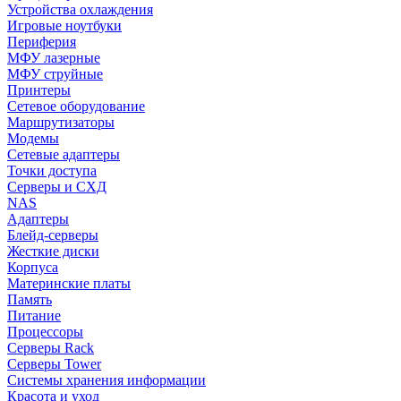
Устройства охлаждения
Игровые ноутбуки
Периферия
МФУ лазерные
МФУ струйные
Принтеры
Сетевое оборудование
Маршрутизаторы
Модемы
Сетевые адаптеры
Точки доступа
Серверы и СХД
NAS
Адаптеры
Блейд-серверы
Жесткие диски
Корпуса
Материнские платы
Память
Питание
Процессоры
Серверы Rack
Серверы Tower
Системы хранения информации
Красота и уход