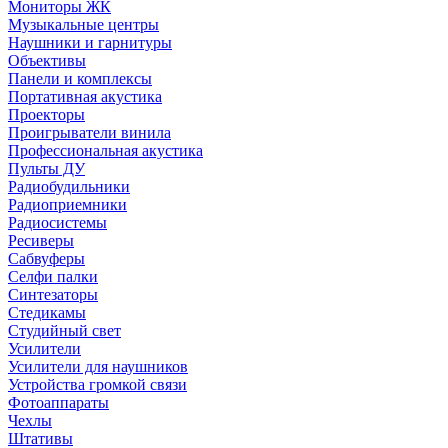
Мониторы ЖК
Музыкальные центры
Наушники и гарнитуры
Объективы
Панели и комплексы
Портативная акустика
Проекторы
Проигрыватели винила
Профессиональная акустика
Пульты ДУ
Радиобудильники
Радиоприемники
Радиосистемы
Ресиверы
Сабвуферы
Селфи палки
Синтезаторы
Стедикамы
Студийный свет
Усилители
Усилители для наушников
Устройства громкой связи
Фотоаппараты
Чехлы
Штативы