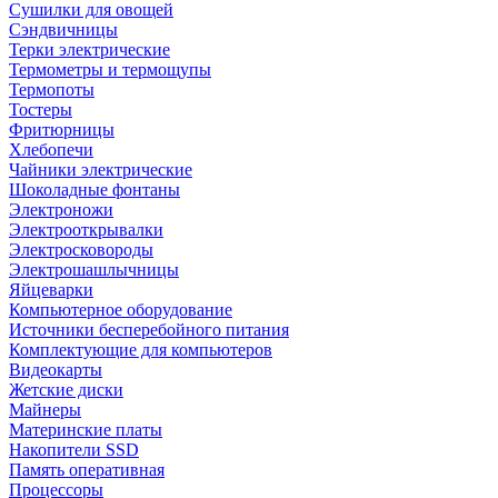
Сушилки для овощей
Сэндвичницы
Терки электрические
Термометры и термощупы
Термопоты
Тостеры
Фритюрницы
Хлебопечи
Чайники электрические
Шоколадные фонтаны
Электроножи
Электрооткрывалки
Электросковороды
Электрошашлычницы
Яйцеварки
Компьютерное оборудование
Источники бесперебойного питания
Комплектующие для компьютеров
Видеокарты
Жетские диски
Майнеры
Материнские платы
Накопители SSD
Память оперативная
Процессоры