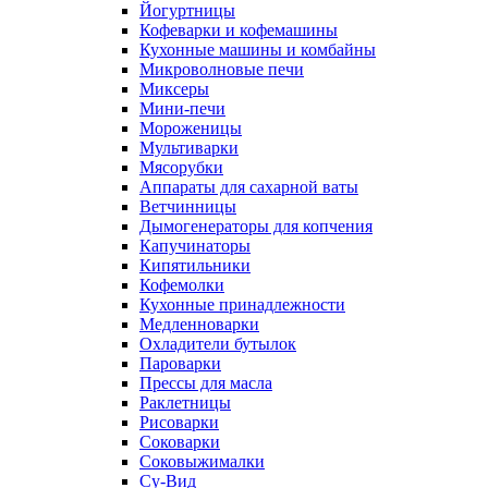
Йогуртницы
Кофеварки и кофемашины
Кухонные машины и комбайны
Микроволновые печи
Миксеры
Мини-печи
Мороженицы
Мультиварки
Мясорубки
Аппараты для сахарной ваты
Ветчинницы
Дымогенераторы для копчения
Капучинаторы
Кипятильники
Кофемолки
Кухонные принадлежности
Медленноварки
Охладители бутылок
Пароварки
Прессы для масла
Раклетницы
Рисоварки
Соковарки
Соковыжималки
Су-Вид