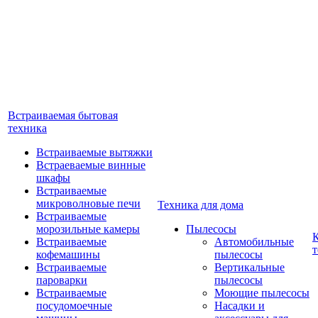
Встраиваемая бытовая
техника
Встраиваемые вытяжки
Встраеваемые винные
шкафы
Встраиваемые
микроволновые печи
Техника для дома
Встраиваемые
морозильные камеры
Пылесосы
Встраиваемые
Автомобильные
т
кофемашины
пылесосы
Встраиваемые
Вертикальные
пароварки
пылесосы
Встраиваемые
Моющие пылесосы
посудомоечные
Насадки и