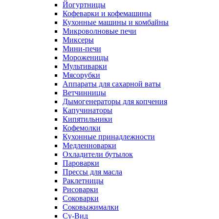
Йогуртницы
Кофеварки и кофемашины
Кухонные машины и комбайны
Микроволновые печи
Миксеры
Мини-печи
Мороженицы
Мультиварки
Мясорубки
Аппараты для сахарной ваты
Ветчинницы
Дымогенераторы для копчения
Капучинаторы
Кипятильники
Кофемолки
Кухонные принадлежности
Медленноварки
Охладители бутылок
Пароварки
Прессы для масла
Раклетницы
Рисоварки
Соковарки
Соковыжималки
Су-Вид