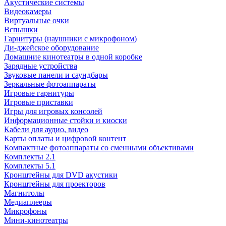
Акустические системы
Видеокамеры
Виртуальные очки
Вспышки
Гарнитуры (наушники с микрофоном)
Ди-джейское оборудование
Домашние кинотеатры в одной коробке
Зарядные устройства
Звуковые панели и саундбары
Зеркальные фотоаппараты
Игровые гарнитуры
Игровые приставки
Игры для игровых консолей
Информационные стойки и киоски
Кабели для аудио, видео
Карты оплаты и цифровой контент
Компактные фотоаппараты со сменными объективами
Комплекты 2.1
Комплекты 5.1
Кронштейны для DVD акустики
Кронштейны для проекторов
Магнитолы
Медиаплееры
Микрофоны
Мини-кинотеатры