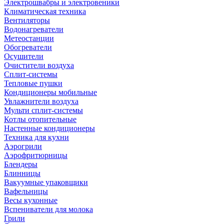
Электрошвабры и электровеники
Климатическая техника
Вентиляторы
Водонагреватели
Метеостанции
Обогреватели
Осушители
Очистители воздуха
Сплит-системы
Тепловые пушки
Кондиционеры мобильные
Увлажнители воздуха
Мульти сплит-системы
Котлы отопительные
Настенные кондиционеры
Техника для кухни
Аэрогрили
Аэрофритюрницы
Блендеры
Блинницы
Вакуумные упаковщики
Вафельницы
Весы кухонные
Вспениватели для молока
Грили