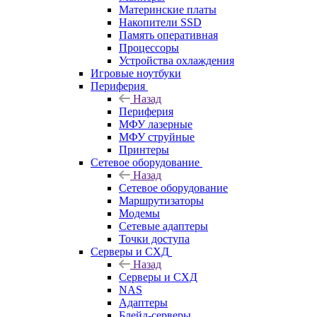
Материнские платы
Накопители SSD
Память оперативная
Процессоры
Устройства охлаждения
Игровые ноутбуки
Периферия
Назад
Периферия
МФУ лазерные
МФУ струйные
Принтеры
Сетевое оборудование
Назад
Сетевое оборудование
Маршрутизаторы
Модемы
Сетевые адаптеры
Точки доступа
Серверы и СХД
Назад
Серверы и СХД
NAS
Адаптеры
Блейд-серверы