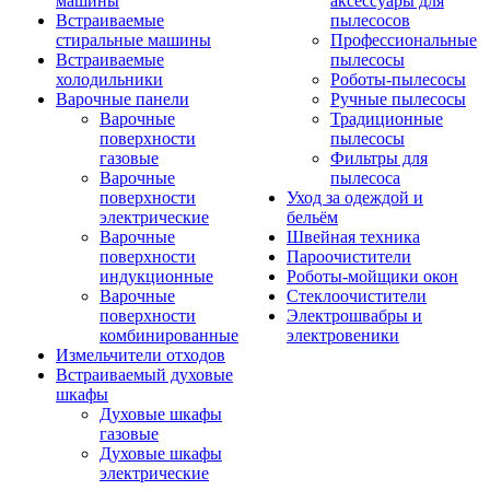
машины
аксессуары для
Встраиваемые
пылесосов
стиральные машины
Профессиональные
Встраиваемые
пылесосы
холодильники
Роботы-пылесосы
Варочные панели
Ручные пылесосы
Варочные
Традиционные
поверхности
пылесосы
газовые
Фильтры для
Варочные
пылесоса
поверхности
Уход за одеждой и
электрические
бельём
Варочные
Швейная техника
поверхности
Пароочистители
индукционные
Роботы-мойщики окон
Варочные
Стеклоочистители
поверхности
Электрошвабры и
комбинированные
электровеники
Измельчители отходов
Встраиваемый духовые
шкафы
Духовые шкафы
газовые
Духовые шкафы
электрические