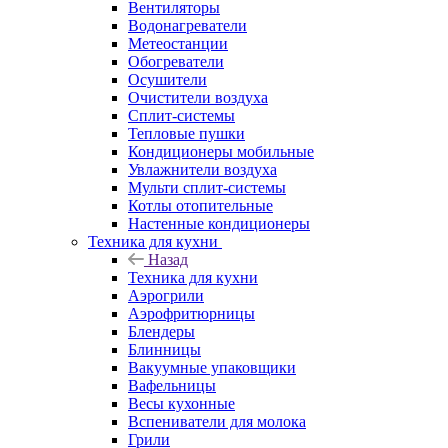
Вентиляторы
Водонагреватели
Метеостанции
Обогреватели
Осушители
Очистители воздуха
Сплит-системы
Тепловые пушки
Кондиционеры мобильные
Увлажнители воздуха
Мульти сплит-системы
Котлы отопительные
Настенные кондиционеры
Техника для кухни
Назад
Техника для кухни
Аэрогрили
Аэрофритюрницы
Блендеры
Блинницы
Вакуумные упаковщики
Вафельницы
Весы кухонные
Вспениватели для молока
Грили