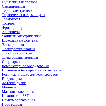
Сушилки для овощей
Сэндвичницы
Терки электрические
Термометры и термощупы
Термопоты
Тостеры
Фритюрницы
Хлебопечи
Чайники электрические
Шоколадные фонтаны
Электроножи
Электрооткрывалки
Электросковороды
Электрошашлычницы
Яйцеварки
Компьютерное оборудование
Источники бесперебойного питания
Комплектующие для компьютеров
Видеокарты
Жетские диски
Майнеры
Материнские платы
Накопители SSD
Память оперативная
Процессоры