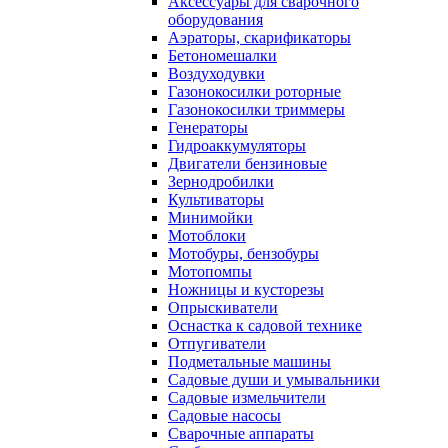
Аксессуары для сварочного
оборудования
Аэраторы, скарификаторы
Бетономешалки
Воздуходувки
Газонокосилки роторные
Газонокосилки триммеры
Генераторы
Гидроаккумуляторы
Двигатели бензиновые
Зернодробилки
Культиваторы
Минимойки
Мотоблоки
Мотобуры, бензобуры
Мотопомпы
Ножницы и кусторезы
Опрыскиватели
Оснастка к садовой технике
Отпугиватели
Подметальные машины
Садовые души и умывальники
Садовые измельчители
Садовые насосы
Сварочные аппараты