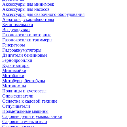
Аксессуары для минимоек
Аксессуары для насосов
Аксессуары для сварочного оборудования
Аэраторы, скарификаторы
Бетономешалки
Воздуходувки
Газонокосилки роторные
Газонокосилки триммеры
Генераторы
Гидроаккумуляторы
Двигатели бензиновые
Зернодробилки
Культиваторы
Минимойки
Мотоблоки
Мотобуры, бензобуры
Мотопомпы
Ножницы и кусторезы
Опрыскиватели
Оснастка к садовой технике
Отпугиватели
Подметальные машины
Садовые души и умывальники
Садовые измельчители
Садовые насосы