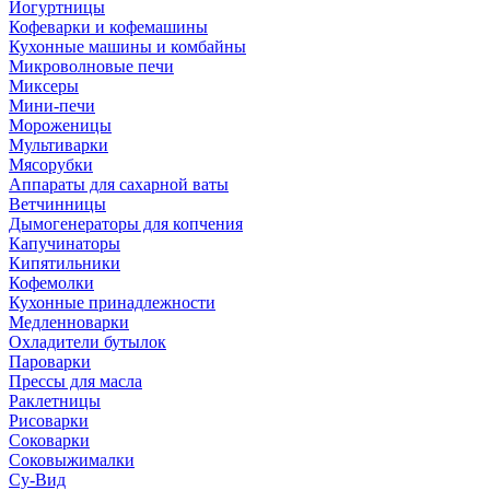
Йогуртницы
Кофеварки и кофемашины
Кухонные машины и комбайны
Микроволновые печи
Миксеры
Мини-печи
Мороженицы
Мультиварки
Мясорубки
Аппараты для сахарной ваты
Ветчинницы
Дымогенераторы для копчения
Капучинаторы
Кипятильники
Кофемолки
Кухонные принадлежности
Медленноварки
Охладители бутылок
Пароварки
Прессы для масла
Раклетницы
Рисоварки
Соковарки
Соковыжималки
Су-Вид