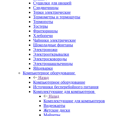
Сушилки для овощей
Сэндвичницы
Терки электрические
Термометры и термощупы
Термопоты
Тостеры
Фритюрницы
Хлебопечи
Чайники электрические
Шоколадные фонтаны
Электроножи
Электрооткрывалки
Электросковороды
Электрошашлычницы
Яйцеварки
Компьютерное оборудование
Назад
Компьютерное оборудование
Источники бесперебойного питания
Комплектующие для компьютеров
Назад
Комплектующие для компьютеров
Видеокарты
Жетские диски
Майнеры