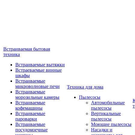
Встраиваемая бытовая
техника
Встраиваемые вытяжки
Встраеваемые винные
шкафы
Встраиваемые
микроволновые печи
Техника для дома
Встраиваемые
морозильные камеры
Пылесосы
Встраиваемые
Автомобильные
т
кофемашины
пылесосы
Встраиваемые
Вертикальные
пароварки
пылесосы
Встраиваемые
Моющие пылесосы
посудомоечные
Насадки и