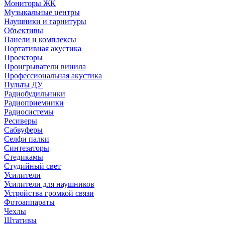
Мониторы ЖК
Музыкальные центры
Наушники и гарнитуры
Объективы
Панели и комплексы
Портативная акустика
Проекторы
Проигрыватели винила
Профессиональная акустика
Пульты ДУ
Радиобудильники
Радиоприемники
Радиосистемы
Ресиверы
Сабвуферы
Селфи палки
Синтезаторы
Стедикамы
Студийный свет
Усилители
Усилители для наушников
Устройства громкой связи
Фотоаппараты
Чехлы
Штативы