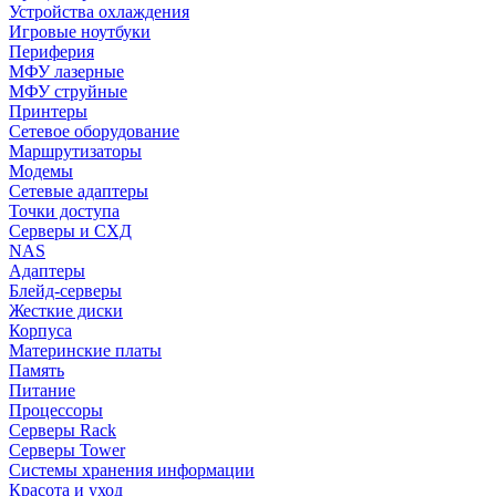
Устройства охлаждения
Игровые ноутбуки
Периферия
МФУ лазерные
МФУ струйные
Принтеры
Сетевое оборудование
Маршрутизаторы
Модемы
Сетевые адаптеры
Точки доступа
Серверы и СХД
NAS
Адаптеры
Блейд-серверы
Жесткие диски
Корпуса
Материнские платы
Память
Питание
Процессоры
Серверы Rack
Серверы Tower
Системы хранения информации
Красота и уход