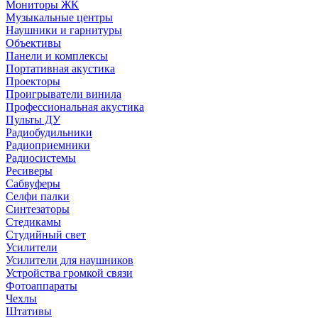
Мониторы ЖК
Музыкальные центры
Наушники и гарнитуры
Объективы
Панели и комплексы
Портативная акустика
Проекторы
Проигрыватели винила
Профессиональная акустика
Пульты ДУ
Радиобудильники
Радиоприемники
Радиосистемы
Ресиверы
Сабвуферы
Селфи палки
Синтезаторы
Стедикамы
Студийный свет
Усилители
Усилители для наушников
Устройства громкой связи
Фотоаппараты
Чехлы
Штативы