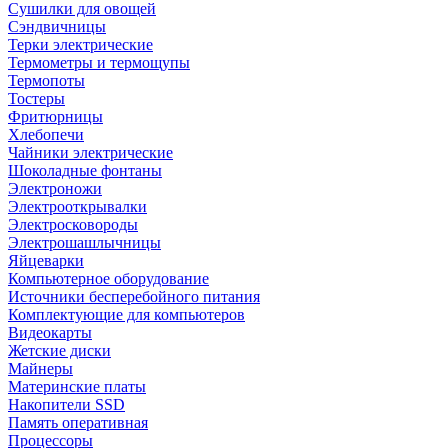
Сушилки для овощей
Сэндвичницы
Терки электрические
Термометры и термощупы
Термопоты
Тостеры
Фритюрницы
Хлебопечи
Чайники электрические
Шоколадные фонтаны
Электроножи
Электрооткрывалки
Электросковороды
Электрошашлычницы
Яйцеварки
Компьютерное оборудование
Источники бесперебойного питания
Комплектующие для компьютеров
Видеокарты
Жетские диски
Майнеры
Материнские платы
Накопители SSD
Память оперативная
Процессоры