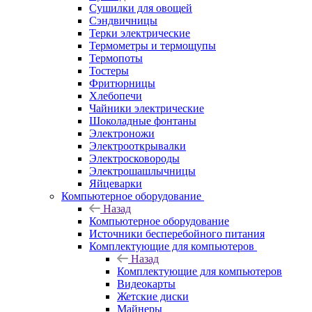
Сушилки для овощей
Сэндвичницы
Терки электрические
Термометры и термощупы
Термопоты
Тостеры
Фритюрницы
Хлебопечи
Чайники электрические
Шоколадные фонтаны
Электроножи
Электрооткрывалки
Электросковороды
Электрошашлычницы
Яйцеварки
Компьютерное оборудование
Назад
Компьютерное оборудование
Источники бесперебойного питания
Комплектующие для компьютеров
Назад
Комплектующие для компьютеров
Видеокарты
Жетские диски
Майнеры