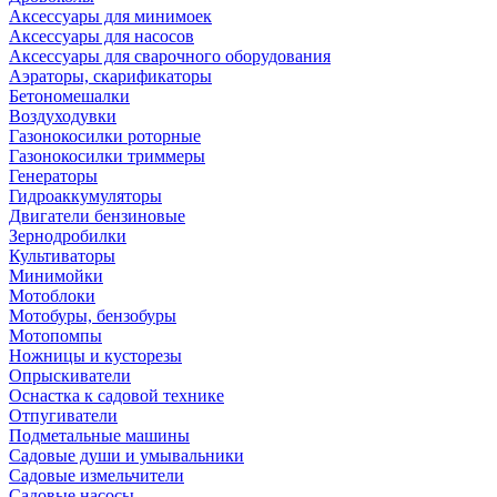
Аксессуары для минимоек
Аксессуары для насосов
Аксессуары для сварочного оборудования
Аэраторы, скарификаторы
Бетономешалки
Воздуходувки
Газонокосилки роторные
Газонокосилки триммеры
Генераторы
Гидроаккумуляторы
Двигатели бензиновые
Зернодробилки
Культиваторы
Минимойки
Мотоблоки
Мотобуры, бензобуры
Мотопомпы
Ножницы и кусторезы
Опрыскиватели
Оснастка к садовой технике
Отпугиватели
Подметальные машины
Садовые души и умывальники
Садовые измельчители
Садовые насосы