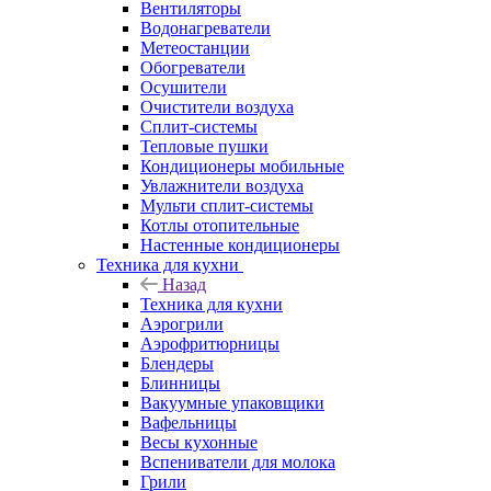
Вентиляторы
Водонагреватели
Метеостанции
Обогреватели
Осушители
Очистители воздуха
Сплит-системы
Тепловые пушки
Кондиционеры мобильные
Увлажнители воздуха
Мульти сплит-системы
Котлы отопительные
Настенные кондиционеры
Техника для кухни
Назад
Техника для кухни
Аэрогрили
Аэрофритюрницы
Блендеры
Блинницы
Вакуумные упаковщики
Вафельницы
Весы кухонные
Вспениватели для молока
Грили