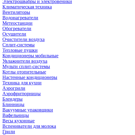
Электрошвабры и электровеники
Климатическая техника
Вентиляторы
Водонагреватели
Метеостанции
Обогреватели
Осушители
Очистители воздуха
Сплит-системы
Тепловые пушки
Кондиционеры мобильные
Увлажнители воздуха
Мульти сплит-системы
Котлы отопительные
Настенные кондиционеры
Техника для кухни
Аэрогрили
Аэрофритюрницы
Блендеры
Блинницы
Вакуумные упаковщики
Вафельницы
Весы кухонные
Вспениватели для молока
Грили