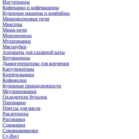
Йогуртницы
Кофеварки и кофемашины
Кухонные машины и комбайны
Микроволновые печи
Миксеры
Мини-печи
Мороженицы
Мультиварки
Мясорубки
Аппараты для сахарной ваты
Ветчинницы
Дымогенераторы для копчения
Капучинаторы
Кипятильники
Кофемолки
Кухонные принадлежности
Медленноварки
Охладители бутылок
Пароварки
Прессы для масла
Раклетницы
Рисоварки
Соковарки
Соковыжималки
Су-Вид