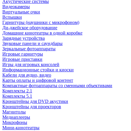
Акустические системы
Видеокамеры
Виртуальные очки
Вспышки
Гарнитуры (наушники с микрофоном)
Ди-джейское оборудование
Домашние кинотеатры в одной коробке
Зарядные устройства
Звуковые панели и саундбары
Зеркальные фотоаппараты
Игровые гарнитуры
Игровые приставки
Игры для игровых консолей
Информационные стойки и киоски
Кабели для аудио, видео
Карты оплаты и цифровой контент
Компактные фотоаппараты со сменными объективами
Комплекты 2.1
Комплекты 5.1
Кронштейны для DVD акустики
Кронштейны для проекторов
Магнитолы
Медиаплееры
Микрофоны
Мини-кинотеатры