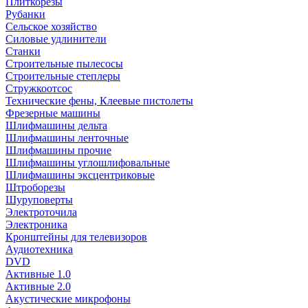
Плиткорезы
Рубанки
Сельское хозяйство
Силовые удлинители
Станки
Строительные пылесосы
Строительные степлеры
Стружкоотсос
Технические фены, Клеевые пистолеты
Фрезерные машины
Шлифмашины дельта
Шлифмашины ленточные
Шлифмашины прочие
Шлифмашины углошлифовальные
Шлифмашины эксцентриковые
Штроборезы
Шуруповерты
Электроточила
Электроника
Кронштейны для телевизоров
Аудиотехника
DVD
Активные 1.0
Активные 2.0
Акустические микрофоны