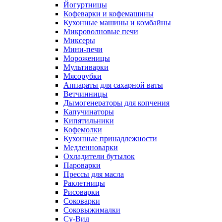
Йогуртницы
Кофеварки и кофемашины
Кухонные машины и комбайны
Микроволновые печи
Миксеры
Мини-печи
Мороженицы
Мультиварки
Мясорубки
Аппараты для сахарной ваты
Ветчинницы
Дымогенераторы для копчения
Капучинаторы
Кипятильники
Кофемолки
Кухонные принадлежности
Медленноварки
Охладители бутылок
Пароварки
Прессы для масла
Раклетницы
Рисоварки
Соковарки
Соковыжималки
Су-Вид