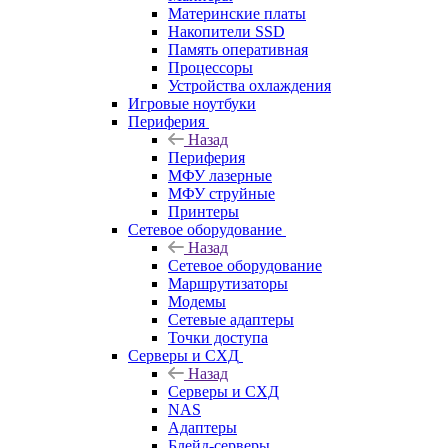
Материнские платы
Накопители SSD
Память оперативная
Процессоры
Устройства охлаждения
Игровые ноутбуки
Периферия
Назад
Периферия
МФУ лазерные
МФУ струйные
Принтеры
Сетевое оборудование
Назад
Сетевое оборудование
Маршрутизаторы
Модемы
Сетевые адаптеры
Точки доступа
Серверы и СХД
Назад
Серверы и СХД
NAS
Адаптеры
Блейд-серверы