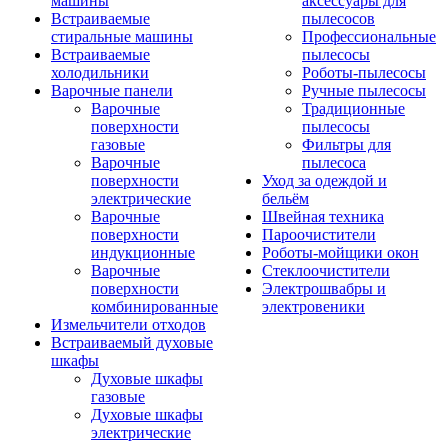
машины
аксессуары для
Встраиваемые
пылесосов
стиральные машины
Профессиональные
Встраиваемые
пылесосы
холодильники
Роботы-пылесосы
Варочные панели
Ручные пылесосы
Варочные
Традиционные
поверхности
пылесосы
газовые
Фильтры для
Варочные
пылесоса
поверхности
Уход за одеждой и
электрические
бельём
Варочные
Швейная техника
поверхности
Пароочистители
индукционные
Роботы-мойщики окон
Варочные
Стеклоочистители
поверхности
Электрошвабры и
комбинированные
электровеники
Измельчители отходов
Встраиваемый духовые
шкафы
Духовые шкафы
газовые
Духовые шкафы
электрические