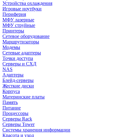
Устройства охлаждения
Игровые ноутбуки
Периферия
МФУ лазерные
МФУ струйные
Принтеры
Сетевое оборудование
Маршрутизаторы
Модемы
Сетевые адаптеры
Точки доступа
Серверы и СХД
NAS
Адаптеры
Блейд-серверы
Жесткие диски
Корпуса
Материнские платы
Память
Питание
Процессоры
Серверы Rack
Серверы Tower
Системы хранения информации
Красота и уход