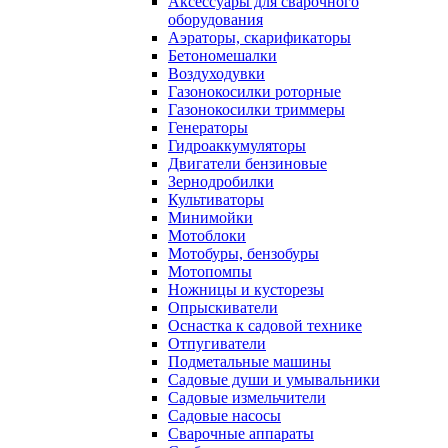
Аксессуары для сварочного
оборудования
Аэраторы, скарификаторы
Бетономешалки
Воздуходувки
Газонокосилки роторные
Газонокосилки триммеры
Генераторы
Гидроаккумуляторы
Двигатели бензиновые
Зернодробилки
Культиваторы
Минимойки
Мотоблоки
Мотобуры, бензобуры
Мотопомпы
Ножницы и кусторезы
Опрыскиватели
Оснастка к садовой технике
Отпугиватели
Подметальные машины
Садовые души и умывальники
Садовые измельчители
Садовые насосы
Сварочные аппараты