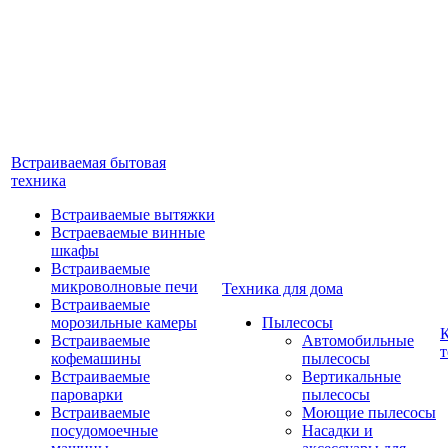
Встраиваемая бытовая
техника
Встраиваемые вытяжки
Встраеваемые винные
шкафы
Встраиваемые
микроволновые печи
Техника для дома
Встраиваемые
морозильные камеры
Пылесосы
Встраиваемые
Автомобильные
т
кофемашины
пылесосы
Встраиваемые
Вертикальные
пароварки
пылесосы
Встраиваемые
Моющие пылесосы
посудомоечные
Насадки и