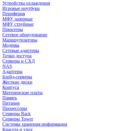
Устройства охлаждения
Игровые ноутбуки
Периферия
МФУ лазерные
МФУ струйные
Принтеры
Сетевое оборудование
Маршрутизаторы
Модемы
Сетевые адаптеры
Точки доступа
Серверы и СХД
NAS
Адаптеры
Блейд-серверы
Жесткие диски
Корпуса
Материнские платы
Память
Питание
Процессоры
Серверы Rack
Серверы Tower
Системы хранения информации
Красота и уход