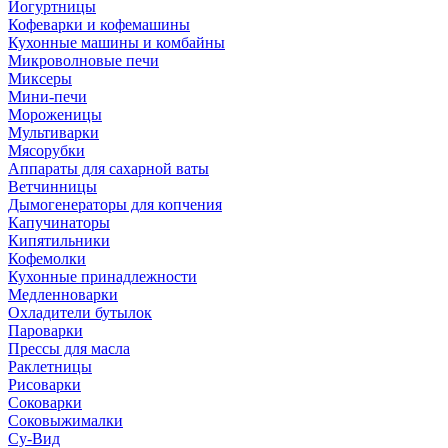
Йогуртницы
Кофеварки и кофемашины
Кухонные машины и комбайны
Микроволновые печи
Миксеры
Мини-печи
Мороженицы
Мультиварки
Мясорубки
Аппараты для сахарной ваты
Ветчинницы
Дымогенераторы для копчения
Капучинаторы
Кипятильники
Кофемолки
Кухонные принадлежности
Медленноварки
Охладители бутылок
Пароварки
Прессы для масла
Раклетницы
Рисоварки
Соковарки
Соковыжималки
Су-Вид