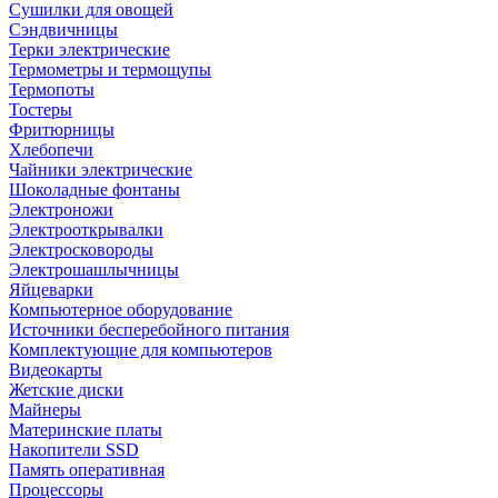
Сушилки для овощей
Сэндвичницы
Терки электрические
Термометры и термощупы
Термопоты
Тостеры
Фритюрницы
Хлебопечи
Чайники электрические
Шоколадные фонтаны
Электроножи
Электрооткрывалки
Электросковороды
Электрошашлычницы
Яйцеварки
Компьютерное оборудование
Источники бесперебойного питания
Комплектующие для компьютеров
Видеокарты
Жетские диски
Майнеры
Материнские платы
Накопители SSD
Память оперативная
Процессоры