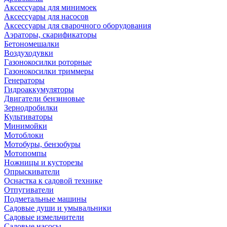
Аксессуары для минимоек
Аксессуары для насосов
Аксессуары для сварочного оборудования
Аэраторы, скарификаторы
Бетономешалки
Воздуходувки
Газонокосилки роторные
Газонокосилки триммеры
Генераторы
Гидроаккумуляторы
Двигатели бензиновые
Зернодробилки
Культиваторы
Минимойки
Мотоблоки
Мотобуры, бензобуры
Мотопомпы
Ножницы и кусторезы
Опрыскиватели
Оснастка к садовой технике
Отпугиватели
Подметальные машины
Садовые души и умывальники
Садовые измельчители
Садовые насосы