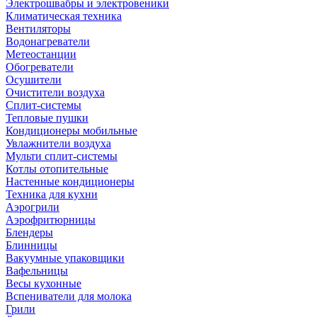
Электрошвабры и электровеники
Климатическая техника
Вентиляторы
Водонагреватели
Метеостанции
Обогреватели
Осушители
Очистители воздуха
Сплит-системы
Тепловые пушки
Кондиционеры мобильные
Увлажнители воздуха
Мульти сплит-системы
Котлы отопительные
Настенные кондиционеры
Техника для кухни
Аэрогрили
Аэрофритюрницы
Блендеры
Блинницы
Вакуумные упаковщики
Вафельницы
Весы кухонные
Вспениватели для молока
Грили