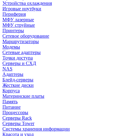
Устройства охлаждения
Игровые ноутбуки
Периферия
МФУ лазерные
МФУ струйные
Принтеры
Сетевое оборудование
Маршрутизаторы
Модемы
Сетевые адаптеры
Точки доступа
Серверы и СХД
NAS
Адаптеры
Блейд-серверы
Жесткие диски
Корпуса
Материнские платы
Память
Питание
Процессоры
Серверы Rack
Серверы Tower
Системы хранения информации
Красота и уход