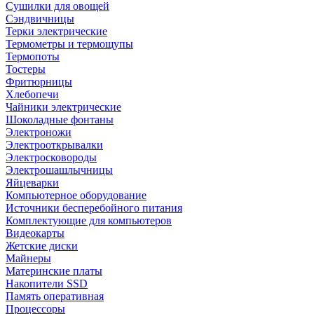
Сушилки для овощей
Сэндвичницы
Терки электрические
Термометры и термощупы
Термопоты
Тостеры
Фритюрницы
Хлебопечи
Чайники электрические
Шоколадные фонтаны
Электроножи
Электрооткрывалки
Электросковороды
Электрошашлычницы
Яйцеварки
Компьютерное оборудование
Источники бесперебойного питания
Комплектующие для компьютеров
Видеокарты
Жетские диски
Майнеры
Материнские платы
Накопители SSD
Память оперативная
Процессоры