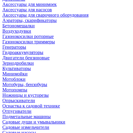
Аксессуары для минимоек
Аксессуары для насосов
Аксессуары для сварочного оборудования
Аэраторы, скарификаторы
Бетономешалки
Воздуходувки
Газонокосилки роторные
Газонокосилки триммеры
Генераторы
Гидроаккумуляторы
Двигатели бензиновые
Зернодробилки
Культиваторы
Минимойки
Мотоблоки
Мотобуры, бензобуры
Мотопомпы
Ножницы и кусторезы
Опрыскиватели
Оснастка к садовой технике
Отпугиватели
Подметальные машины
Садовые души и умывальники
Садовые измельчители
Садовые насосы