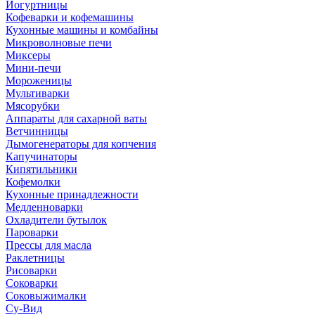
Йогуртницы
Кофеварки и кофемашины
Кухонные машины и комбайны
Микроволновые печи
Миксеры
Мини-печи
Мороженицы
Мультиварки
Мясорубки
Аппараты для сахарной ваты
Ветчинницы
Дымогенераторы для копчения
Капучинаторы
Кипятильники
Кофемолки
Кухонные принадлежности
Медленноварки
Охладители бутылок
Пароварки
Прессы для масла
Раклетницы
Рисоварки
Соковарки
Соковыжималки
Су-Вид