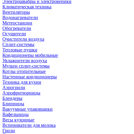
Электрошвабры и электровеники
Климатическая техника
Вентиляторы
Водонагреватели
Метеостанции
Обогреватели
Осушители
Очистители воздуха
Сплит-системы
Тепловые пушки
Кондиционеры мобильные
Увлажнители воздуха
Мульти сплит-системы
Котлы отопительные
Настенные кондиционеры
Техника для кухни
Аэрогрили
Аэрофритюрницы
Блендеры
Блинницы
Вакуумные упаковщики
Вафельницы
Весы кухонные
Вспениватели для молока
Грили