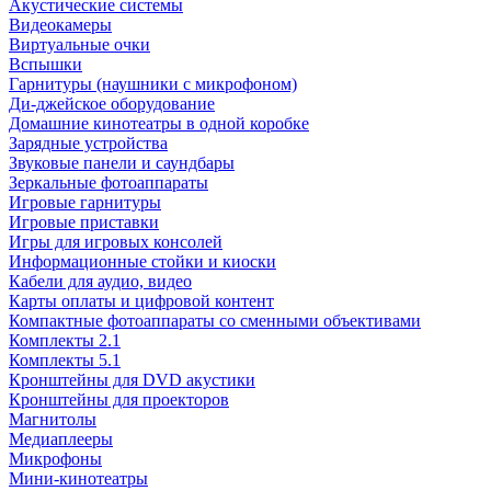
Акустические системы
Видеокамеры
Виртуальные очки
Вспышки
Гарнитуры (наушники с микрофоном)
Ди-джейское оборудование
Домашние кинотеатры в одной коробке
Зарядные устройства
Звуковые панели и саундбары
Зеркальные фотоаппараты
Игровые гарнитуры
Игровые приставки
Игры для игровых консолей
Информационные стойки и киоски
Кабели для аудио, видео
Карты оплаты и цифровой контент
Компактные фотоаппараты со сменными объективами
Комплекты 2.1
Комплекты 5.1
Кронштейны для DVD акустики
Кронштейны для проекторов
Магнитолы
Медиаплееры
Микрофоны
Мини-кинотеатры