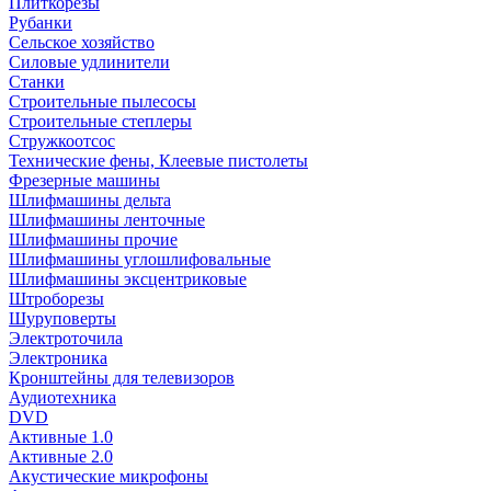
Плиткорезы
Рубанки
Сельское хозяйство
Силовые удлинители
Станки
Строительные пылесосы
Строительные степлеры
Стружкоотсос
Технические фены, Клеевые пистолеты
Фрезерные машины
Шлифмашины дельта
Шлифмашины ленточные
Шлифмашины прочие
Шлифмашины углошлифовальные
Шлифмашины эксцентриковые
Штроборезы
Шуруповерты
Электроточила
Электроника
Кронштейны для телевизоров
Аудиотехника
DVD
Активные 1.0
Активные 2.0
Акустические микрофоны