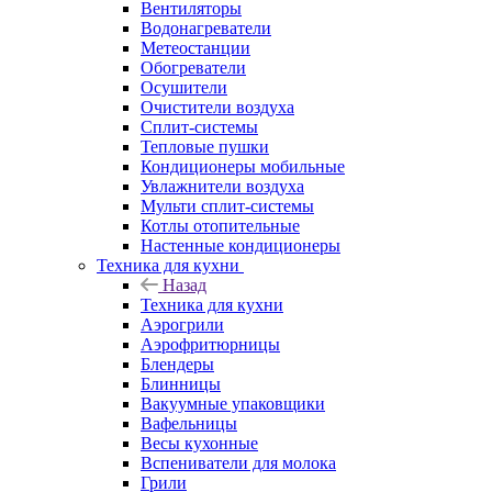
Вентиляторы
Водонагреватели
Метеостанции
Обогреватели
Осушители
Очистители воздуха
Сплит-системы
Тепловые пушки
Кондиционеры мобильные
Увлажнители воздуха
Мульти сплит-системы
Котлы отопительные
Настенные кондиционеры
Техника для кухни
Назад
Техника для кухни
Аэрогрили
Аэрофритюрницы
Блендеры
Блинницы
Вакуумные упаковщики
Вафельницы
Весы кухонные
Вспениватели для молока
Грили