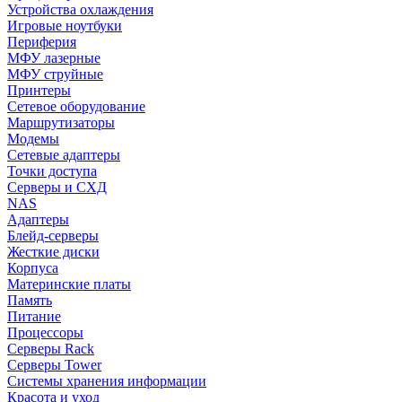
Устройства охлаждения
Игровые ноутбуки
Периферия
МФУ лазерные
МФУ струйные
Принтеры
Сетевое оборудование
Маршрутизаторы
Модемы
Сетевые адаптеры
Точки доступа
Серверы и СХД
NAS
Адаптеры
Блейд-серверы
Жесткие диски
Корпуса
Материнские платы
Память
Питание
Процессоры
Серверы Rack
Серверы Tower
Системы хранения информации
Красота и уход