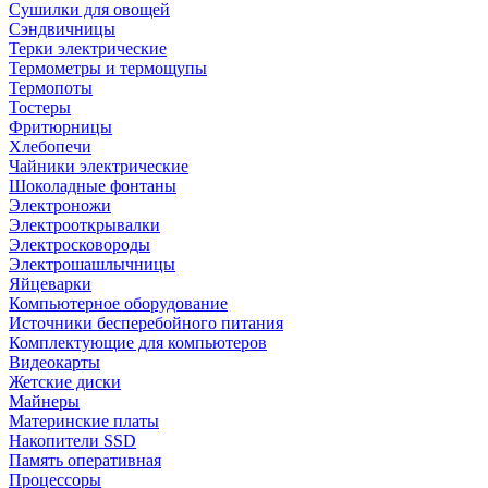
Сушилки для овощей
Сэндвичницы
Терки электрические
Термометры и термощупы
Термопоты
Тостеры
Фритюрницы
Хлебопечи
Чайники электрические
Шоколадные фонтаны
Электроножи
Электрооткрывалки
Электросковороды
Электрошашлычницы
Яйцеварки
Компьютерное оборудование
Источники бесперебойного питания
Комплектующие для компьютеров
Видеокарты
Жетские диски
Майнеры
Материнские платы
Накопители SSD
Память оперативная
Процессоры