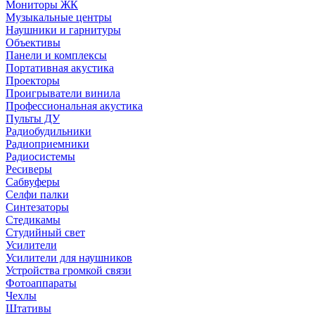
Мониторы ЖК
Музыкальные центры
Наушники и гарнитуры
Объективы
Панели и комплексы
Портативная акустика
Проекторы
Проигрыватели винила
Профессиональная акустика
Пульты ДУ
Радиобудильники
Радиоприемники
Радиосистемы
Ресиверы
Сабвуферы
Селфи палки
Синтезаторы
Стедикамы
Студийный свет
Усилители
Усилители для наушников
Устройства громкой связи
Фотоаппараты
Чехлы
Штативы