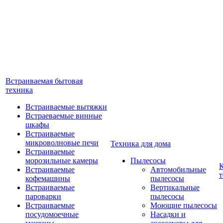
Встраиваемая бытовая
техника
Встраиваемые вытяжки
Встраеваемые винные
шкафы
Встраиваемые
микроволновые печи
Техника для дома
Встраиваемые
морозильные камеры
Пылесосы
Встраиваемые
Автомобильные
т
кофемашины
пылесосы
Встраиваемые
Вертикальные
пароварки
пылесосы
Встраиваемые
Моющие пылесосы
посудомоечные
Насадки и