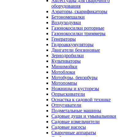
Аксессуары для сварочного
оборудования
Аэраторы, скарификаторы
Бетономешалки
Воздуходувки
Газонокосилки роторные
Газонокосилки триммеры
Генераторы
Гидроаккумуляторы
Двигатели бензиновые
Зернодробилки
Культиваторы
Минимойки
Мотоблоки
Мотобуры, бензобуры
Мотопомпы
Ножницы и кусторезы
Опрыскиватели
Оснастка к садовой технике
Отпугиватели
Подметальные машины
Садовые души и умывальники
Садовые измельчители
Садовые насосы
Сварочные аппараты