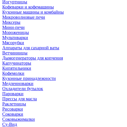
Йогуртницы
Кофеварки и кофемашины
Кухонные машины и комбайны
Микроволновые печи
Миксеры
Мини-печи
Мороженицы
Мультиварки
Мясорубки
Аппараты для сахарной ваты
Ветчинницы
Дымогенераторы для копчения
Капучинаторы
Кипятильники
Кофемолки
Кухонные принадлежности
Медленноварки
Охладители бутылок
Пароварки
Прессы для масла
Раклетницы
Рисоварки
Соковарки
Соковыжималки
Су-Вид