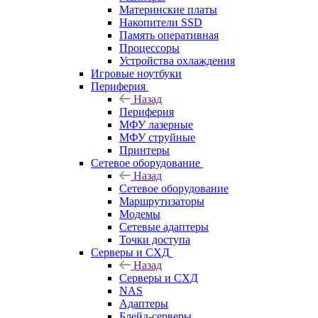
Материнские платы
Накопители SSD
Память оперативная
Процессоры
Устройства охлаждения
Игровые ноутбуки
Периферия
Назад
Периферия
МФУ лазерные
МФУ струйные
Принтеры
Сетевое оборудование
Назад
Сетевое оборудование
Маршрутизаторы
Модемы
Сетевые адаптеры
Точки доступа
Серверы и СХД
Назад
Серверы и СХД
NAS
Адаптеры
Блейд-серверы