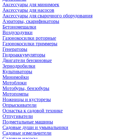
Аксессуары для минимоек
Аксессуары для насосов
Аксессуары для сварочного оборудования
Аэраторы, скарификаторы
Бетономешалки
Воздуходувки
Газонокосилки роторные
Газонокосилки триммеры
Генераторы
Гидроаккумуляторы
Двигатели бензиновые
Зернодробилки
Культиваторы
Минимойки
Мотоблоки
Мотобуры, бензобуры
Мотопомпы
Ножницы и кусторезы
Опрыскиватели
Оснастка к садовой технике
Отпугиватели
Подметальные машины
Садовые души и умывальники
Садовые измельчители
Садовые насосы