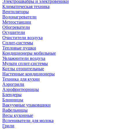
Электрошвабры и электровеники
Климатическая техника
Вентиляторы
Водонагреватели
Метеостанции
Обогреватели
Осушители
Очистители воздуха
Сплит-системы
Тепловые пушки
Кондиционеры мобильные
Увлажнители воздуха
Мульти сплит-системы
Котлы отопительные
Настенные кондиционеры
Техника для кухни
Аэрогрили
Аэрофритюрницы
Блендеры
Блинницы
Вакуумные упаковщики
Вафельницы
Весы кухонные
Вспениватели для молока
Грили