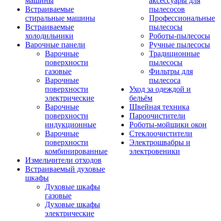
машины
аксессуары для
Встраиваемые
пылесосов
стиральные машины
Профессиональные
Встраиваемые
пылесосы
холодильники
Роботы-пылесосы
Варочные панели
Ручные пылесосы
Варочные
Традиционные
поверхности
пылесосы
газовые
Фильтры для
Варочные
пылесоса
поверхности
Уход за одеждой и
электрические
бельём
Варочные
Швейная техника
поверхности
Пароочистители
индукционные
Роботы-мойщики окон
Варочные
Стеклоочистители
поверхности
Электрошвабры и
комбинированные
электровеники
Измельчители отходов
Встраиваемый духовые
шкафы
Духовые шкафы
газовые
Духовые шкафы
электрические