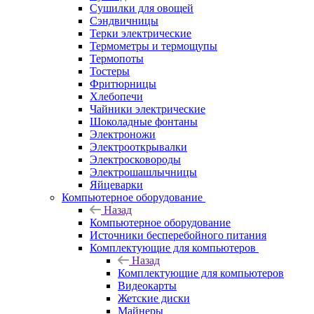
Сушилки для овощей
Сэндвичницы
Терки электрические
Термометры и термощупы
Термопоты
Тостеры
Фритюрницы
Хлебопечи
Чайники электрические
Шоколадные фонтаны
Электроножи
Электрооткрывалки
Электросковороды
Электрошашлычницы
Яйцеварки
Компьютерное оборудование
Назад
Компьютерное оборудование
Источники бесперебойного питания
Комплектующие для компьютеров
Назад
Комплектующие для компьютеров
Видеокарты
Жетские диски
Майнеры