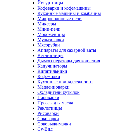
Йогуртницы
Кофеварки и кофемашины
Кухонные машины и комбайны
Микроволновые печи
Миксеры
Мини-печи
Мороженицы
Мультиварки
Мясорубки
Аппараты для сахарной ваты
Ветчинницы
Дымогенераторы для копчения
Капучинаторы
Кипятильники
Кофемолки
Кухонные принадлежности
Медленноварки
Охладители бутылок
Пароварки
Прессы для масла
Раклетницы
Рисоварки
Соковарки
Соковыжималки
Су-Вид