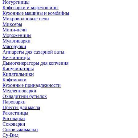
Йогуртницы
Кофеварки и кофемашины
Кухонные машины и комбайны
Микроволновые печи
Миксеры
Мини-печи
Мороженицы
Мультиварки
Мясорубки
Аппараты для сахарной ваты
Ветчинницы
Дымогенераторы для копчения
Капучинаторы
Кипятильники
Кофемолки
Кухонные принадлежности
Медленноварки
Охладители бутылок
Пароварки
Прессы для масла
Раклетницы
Рисоварки
Соковарки
Соковыжималки
Су-Вид