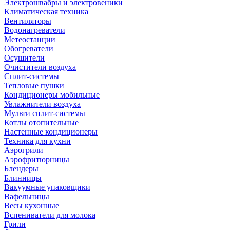
Электрошвабры и электровеники
Климатическая техника
Вентиляторы
Водонагреватели
Метеостанции
Обогреватели
Осушители
Очистители воздуха
Сплит-системы
Тепловые пушки
Кондиционеры мобильные
Увлажнители воздуха
Мульти сплит-системы
Котлы отопительные
Настенные кондиционеры
Техника для кухни
Аэрогрили
Аэрофритюрницы
Блендеры
Блинницы
Вакуумные упаковщики
Вафельницы
Весы кухонные
Вспениватели для молока
Грили