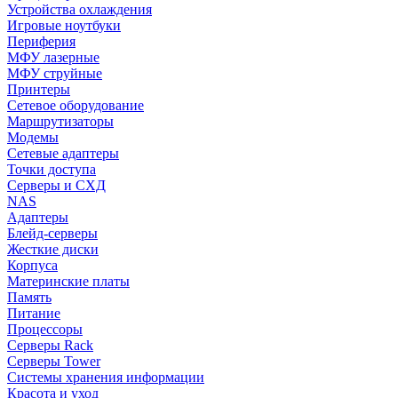
Устройства охлаждения
Игровые ноутбуки
Периферия
МФУ лазерные
МФУ струйные
Принтеры
Сетевое оборудование
Маршрутизаторы
Модемы
Сетевые адаптеры
Точки доступа
Серверы и СХД
NAS
Адаптеры
Блейд-серверы
Жесткие диски
Корпуса
Материнские платы
Память
Питание
Процессоры
Серверы Rack
Серверы Tower
Системы хранения информации
Красота и уход