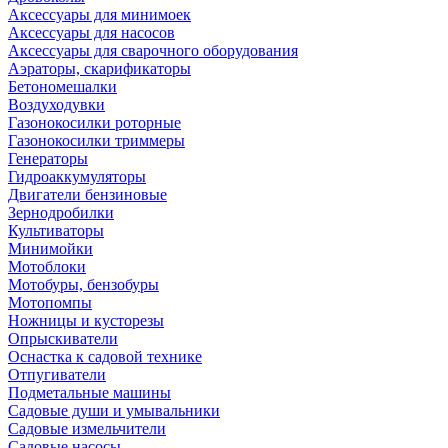
Аксессуары для минимоек
Аксессуары для насосов
Аксессуары для сварочного оборудования
Аэраторы, скарификаторы
Бетономешалки
Воздуходувки
Газонокосилки роторные
Газонокосилки триммеры
Генераторы
Гидроаккумуляторы
Двигатели бензиновые
Зернодробилки
Культиваторы
Минимойки
Мотоблоки
Мотобуры, бензобуры
Мотопомпы
Ножницы и кусторезы
Опрыскиватели
Оснастка к садовой технике
Отпугиватели
Подметальные машины
Садовые души и умывальники
Садовые измельчители
Садовые насосы