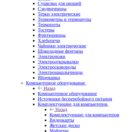
Сушилки для овощей
Сэндвичницы
Терки электрические
Термометры и термощупы
Термопоты
Тостеры
Фритюрницы
Хлебопечи
Чайники электрические
Шоколадные фонтаны
Электроножи
Электрооткрывалки
Электросковороды
Электрошашлычницы
Яйцеварки
Компьютерное оборудование
Назад
Компьютерное оборудование
Источники бесперебойного питания
Комплектующие для компьютеров
Назад
Комплектующие для компьютеров
Видеокарты
Жетские диски
Майнеры