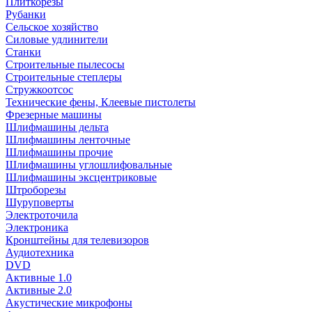
Плиткорезы
Рубанки
Сельское хозяйство
Силовые удлинители
Станки
Строительные пылесосы
Строительные степлеры
Стружкоотсос
Технические фены, Клеевые пистолеты
Фрезерные машины
Шлифмашины дельта
Шлифмашины ленточные
Шлифмашины прочие
Шлифмашины углошлифовальные
Шлифмашины эксцентриковые
Штроборезы
Шуруповерты
Электроточила
Электроника
Кронштейны для телевизоров
Аудиотехника
DVD
Активные 1.0
Активные 2.0
Акустические микрофоны