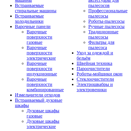
машины
аксессуары для
Встраиваемые
пылесосов
стиральные машины
Профессиональные
Встраиваемые
пылесосы
холодильники
Роботы-пылесосы
Варочные панели
Ручные пылесосы
Варочные
Традиционные
поверхности
пылесосы
газовые
Фильтры для
Варочные
пылесоса
поверхности
Уход за одеждой и
электрические
бельём
Варочные
Швейная техника
поверхности
Пароочистители
индукционные
Роботы-мойщики окон
Варочные
Стеклоочистители
поверхности
Электрошвабры и
комбинированные
электровеники
Измельчители отходов
Встраиваемый духовые
шкафы
Духовые шкафы
газовые
Духовые шкафы
электрические