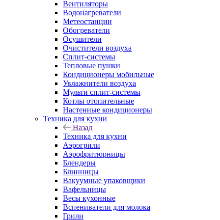
Вентиляторы
Водонагреватели
Метеостанции
Обогреватели
Осушители
Очистители воздуха
Сплит-системы
Тепловые пушки
Кондиционеры мобильные
Увлажнители воздуха
Мульти сплит-системы
Котлы отопительные
Настенные кондиционеры
Техника для кухни
Назад
Техника для кухни
Аэрогрили
Аэрофритюрницы
Блендеры
Блинницы
Вакуумные упаковщики
Вафельницы
Весы кухонные
Вспениватели для молока
Грили