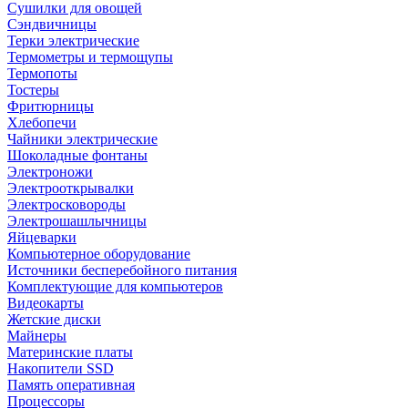
Сушилки для овощей
Сэндвичницы
Терки электрические
Термометры и термощупы
Термопоты
Тостеры
Фритюрницы
Хлебопечи
Чайники электрические
Шоколадные фонтаны
Электроножи
Электрооткрывалки
Электросковороды
Электрошашлычницы
Яйцеварки
Компьютерное оборудование
Источники бесперебойного питания
Комплектующие для компьютеров
Видеокарты
Жетские диски
Майнеры
Материнские платы
Накопители SSD
Память оперативная
Процессоры