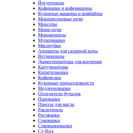
Йогуртницы
Кофеварки и кофемашины
Кухонные машины и комбайны
Микроволновые печи
Миксеры
Мини-печи
Мороженицы
Мультиварки
Мясорубки
Аппараты для сахарной ваты
Ветчинницы
Дымогенераторы для копчения
Капучинаторы
Кипятильники
Кофемолки
Кухонные принадлежности
Медленноварки
Охладители бутылок
Пароварки
Прессы для масла
Раклетницы
Рисоварки
Соковарки
Соковыжималки
Су-Вид