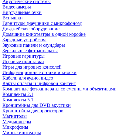
Акустические системы
Видеокамеры
Виртуальные очки
Вспышки
Гарнитуры (наушники с микрофоном)
Ди-джейское оборудование
Домашние кинотеатры в одной коробке
Зарядные устройства
Звуковые панели и саундбары
Зеркальные фотоаппараты
Игровые гарнитуры
Игровые приставки
Игры для игровых консолей
Информационные стойки и киоски
Кабели для аудио, видео
Карты оплаты и цифровой контент
Компактные фотоаппараты со сменными объективами
Комплекты 2.1
Комплекты 5.1
Кронштейны для DVD акустики
Кронштейны для проекторов
Магнитолы
Медиаплееры
Микрофоны
Мини-кинотеатры