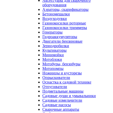
Аксессуары для сварочного
оборудования
Аэраторы, скарификаторы
Бетономешалки
Воздуходувки
Газонокосилки роторные
Газонокосилки триммеры
Генераторы
Гидроаккумуляторы
Двигатели бензиновые
Зернодробилки
Культиваторы
Минимойки
Мотоблоки
Мотобуры, бензобуры
Мотопомпы
Ножницы и кусторезы
Опрыскиватели
Оснастка к садовой технике
Отпугиватели
Подметальные машины
Садовые души и умывальники
Садовые измельчители
Садовые насосы
Сварочные аппараты