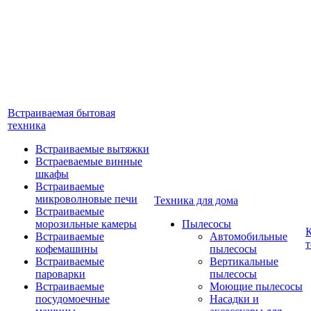
Встраиваемая бытовая
техника
Встраиваемые вытяжки
Встраеваемые винные
шкафы
Встраиваемые
микроволновые печи
Техника для дома
Встраиваемые
морозильные камеры
Пылесосы
Встраиваемые
Автомобильные
т
кофемашины
пылесосы
Встраиваемые
Вертикальные
пароварки
пылесосы
Встраиваемые
Моющие пылесосы
посудомоечные
Насадки и