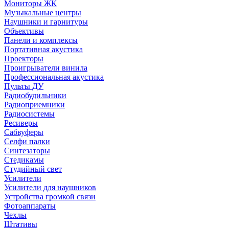
Мониторы ЖК
Музыкальные центры
Наушники и гарнитуры
Объективы
Панели и комплексы
Портативная акустика
Проекторы
Проигрыватели винила
Профессиональная акустика
Пульты ДУ
Радиобудильники
Радиоприемники
Радиосистемы
Ресиверы
Сабвуферы
Селфи палки
Синтезаторы
Стедикамы
Студийный свет
Усилители
Усилители для наушников
Устройства громкой связи
Фотоаппараты
Чехлы
Штативы