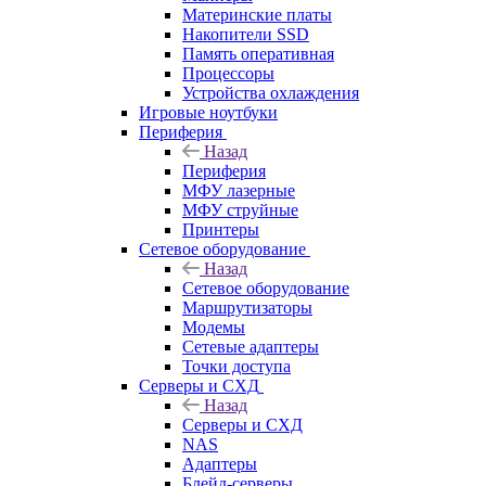
Материнские платы
Накопители SSD
Память оперативная
Процессоры
Устройства охлаждения
Игровые ноутбуки
Периферия
Назад
Периферия
МФУ лазерные
МФУ струйные
Принтеры
Сетевое оборудование
Назад
Сетевое оборудование
Маршрутизаторы
Модемы
Сетевые адаптеры
Точки доступа
Серверы и СХД
Назад
Серверы и СХД
NAS
Адаптеры
Блейд-серверы