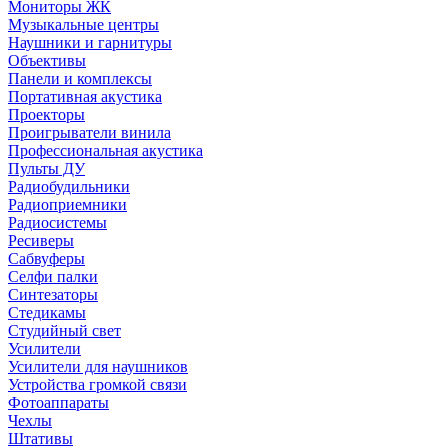
Мониторы ЖК
Музыкальные центры
Наушники и гарнитуры
Объективы
Панели и комплексы
Портативная акустика
Проекторы
Проигрыватели винила
Профессиональная акустика
Пульты ДУ
Радиобудильники
Радиоприемники
Радиосистемы
Ресиверы
Сабвуферы
Селфи палки
Синтезаторы
Стедикамы
Студийный свет
Усилители
Усилители для наушников
Устройства громкой связи
Фотоаппараты
Чехлы
Штативы