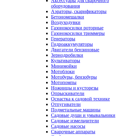
Аксессуары для сварочного
оборудования
Аэраторы, скарификаторы
Бетономешалки
Воздуходувки
Газонокосилки роторные
Газонокосилки триммеры
Генераторы
Гидроаккумуляторы
Двигатели бензиновые
Зернодробилки
Культиваторы
Минимойки
Мотоблоки
Мотобуры, бензобуры
Мотопомпы
Ножницы и кусторезы
Опрыскиватели
Оснастка к садовой технике
Отпугиватели
Подметальные машины
Садовые души и умывальники
Садовые измельчители
Садовые насосы
Сварочные аппараты