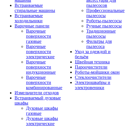
машины
аксессуары для
Встраиваемые
пылесосов
стиральные машины
Профессиональные
Встраиваемые
пылесосы
холодильники
Роботы-пылесосы
Варочные панели
Ручные пылесосы
Варочные
Традиционные
поверхности
пылесосы
газовые
Фильтры для
Варочные
пылесоса
поверхности
Уход за одеждой и
электрические
бельём
Варочные
Швейная техника
поверхности
Пароочистители
индукционные
Роботы-мойщики окон
Варочные
Стеклоочистители
поверхности
Электрошвабры и
комбинированные
электровеники
Измельчители отходов
Встраиваемый духовые
шкафы
Духовые шкафы
газовые
Духовые шкафы
электрические