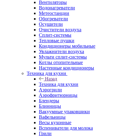
Вентиляторы
Водонагреватели
Метеостанции
Обогреватели
Осушители
Очистители воздуха
Сплит-системы
Тепловые пушки
Кондиционеры мобильные
Увлажнители воздуха
Мульти сплит-системы
Котлы отопительные
Настенные кондиционеры
Техника для кухни
Назад
Техника для кухни
Аэрогрили
Аэрофритюрницы
Блендеры
Блинницы
Вакуумные упаковщики
Вафельницы
Весы кухонные
Вспениватели для молока
Грили