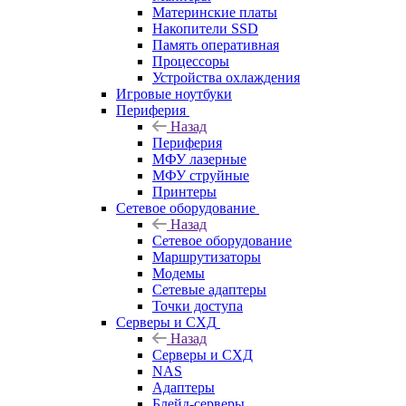
Материнские платы
Накопители SSD
Память оперативная
Процессоры
Устройства охлаждения
Игровые ноутбуки
Периферия
Назад
Периферия
МФУ лазерные
МФУ струйные
Принтеры
Сетевое оборудование
Назад
Сетевое оборудование
Маршрутизаторы
Модемы
Сетевые адаптеры
Точки доступа
Серверы и СХД
Назад
Серверы и СХД
NAS
Адаптеры
Блейд-серверы