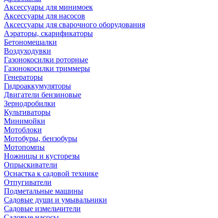
Аксессуары для минимоек
Аксессуары для насосов
Аксессуары для сварочного оборудования
Аэраторы, скарификаторы
Бетономешалки
Воздуходувки
Газонокосилки роторные
Газонокосилки триммеры
Генераторы
Гидроаккумуляторы
Двигатели бензиновые
Зернодробилки
Культиваторы
Минимойки
Мотоблоки
Мотобуры, бензобуры
Мотопомпы
Ножницы и кусторезы
Опрыскиватели
Оснастка к садовой технике
Отпугиватели
Подметальные машины
Садовые души и умывальники
Садовые измельчители
Садовые насосы