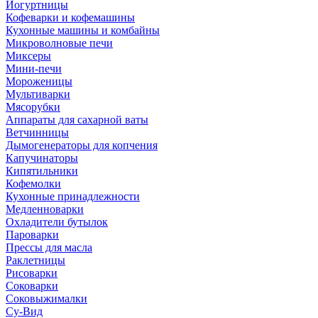
Йогуртницы
Кофеварки и кофемашины
Кухонные машины и комбайны
Микроволновые печи
Миксеры
Мини-печи
Мороженицы
Мультиварки
Мясорубки
Аппараты для сахарной ваты
Ветчинницы
Дымогенераторы для копчения
Капучинаторы
Кипятильники
Кофемолки
Кухонные принадлежности
Медленноварки
Охладители бутылок
Пароварки
Прессы для масла
Раклетницы
Рисоварки
Соковарки
Соковыжималки
Су-Вид