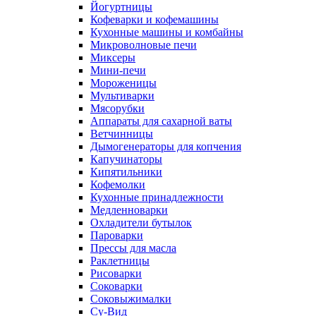
Йогуртницы
Кофеварки и кофемашины
Кухонные машины и комбайны
Микроволновые печи
Миксеры
Мини-печи
Мороженицы
Мультиварки
Мясорубки
Аппараты для сахарной ваты
Ветчинницы
Дымогенераторы для копчения
Капучинаторы
Кипятильники
Кофемолки
Кухонные принадлежности
Медленноварки
Охладители бутылок
Пароварки
Прессы для масла
Раклетницы
Рисоварки
Соковарки
Соковыжималки
Су-Вид