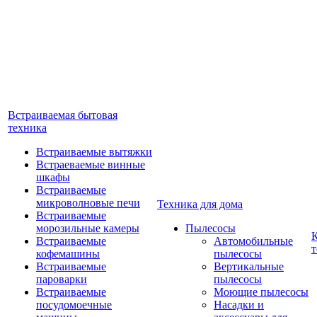
Встраиваемая бытовая
техника
Встраиваемые вытяжки
Встраеваемые винные
шкафы
Встраиваемые
микроволновые печи
Техника для дома
Встраиваемые
морозильные камеры
Пылесосы
Встраиваемые
Автомобильные
т
кофемашины
пылесосы
Встраиваемые
Вертикальные
пароварки
пылесосы
Встраиваемые
Моющие пылесосы
посудомоечные
Насадки и