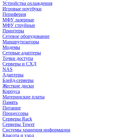
Устройства охлаждения
Игровые ноутбуки
Периферия
МФУ лазерные
МФУ струйные
Принтеры
Сетевое оборудование
Маршрутизаторы
Модемы
Сетевые адаптеры
Точки доступа
Серверы и СХД
NAS
Адаптеры
Блейд-серверы
Жесткие диски
Корпуса
Материнские платы
Память
Питание
Процессоры
Серверы Rack
Серверы Tower
Системы хранения информации
Красота и уход