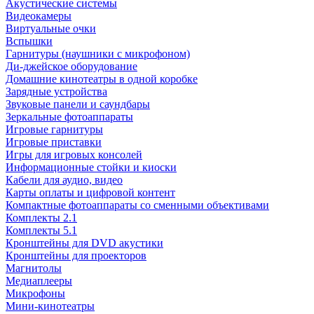
Акустические системы
Видеокамеры
Виртуальные очки
Вспышки
Гарнитуры (наушники с микрофоном)
Ди-джейское оборудование
Домашние кинотеатры в одной коробке
Зарядные устройства
Звуковые панели и саундбары
Зеркальные фотоаппараты
Игровые гарнитуры
Игровые приставки
Игры для игровых консолей
Информационные стойки и киоски
Кабели для аудио, видео
Карты оплаты и цифровой контент
Компактные фотоаппараты со сменными объективами
Комплекты 2.1
Комплекты 5.1
Кронштейны для DVD акустики
Кронштейны для проекторов
Магнитолы
Медиаплееры
Микрофоны
Мини-кинотеатры