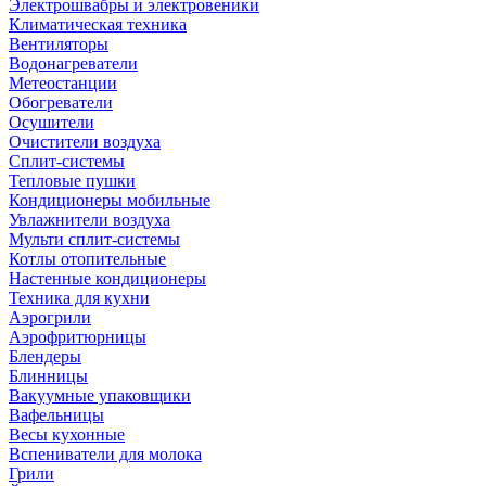
Электрошвабры и электровеники
Климатическая техника
Вентиляторы
Водонагреватели
Метеостанции
Обогреватели
Осушители
Очистители воздуха
Сплит-системы
Тепловые пушки
Кондиционеры мобильные
Увлажнители воздуха
Мульти сплит-системы
Котлы отопительные
Настенные кондиционеры
Техника для кухни
Аэрогрили
Аэрофритюрницы
Блендеры
Блинницы
Вакуумные упаковщики
Вафельницы
Весы кухонные
Вспениватели для молока
Грили