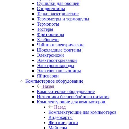
Сушилки для овощей
Сэндвичницы
Терки электрические
Термометры и термощупы
Термопоты
Тостеры
Фритюрницы
Хлебопечи
Чайники электрические
Шоколадные фонтаны
Электроножи
Электрооткрывалки
Электросковороды
Электрошашлычницы
Яйцеварки
Компьютерное оборудование
Назад
Компьютерное оборудование
Источники бесперебойного питания
Комплектующие для компьютеров
Назад
Комплектующие для компьютеров
Видеокарты
Жетские диски
Майнеры