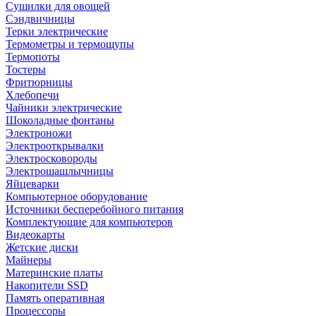
Сушилки для овощей
Сэндвичницы
Терки электрические
Термометры и термощупы
Термопоты
Тостеры
Фритюрницы
Хлебопечи
Чайники электрические
Шоколадные фонтаны
Электроножи
Электрооткрывалки
Электросковороды
Электрошашлычницы
Яйцеварки
Компьютерное оборудование
Источники бесперебойного питания
Комплектующие для компьютеров
Видеокарты
Жетские диски
Майнеры
Материнские платы
Накопители SSD
Память оперативная
Процессоры