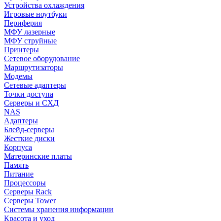
Устройства охлаждения
Игровые ноутбуки
Периферия
МФУ лазерные
МФУ струйные
Принтеры
Сетевое оборудование
Маршрутизаторы
Модемы
Сетевые адаптеры
Точки доступа
Серверы и СХД
NAS
Адаптеры
Блейд-серверы
Жесткие диски
Корпуса
Материнские платы
Память
Питание
Процессоры
Серверы Rack
Серверы Tower
Системы хранения информации
Красота и уход