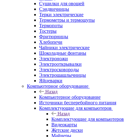
Сушилки для овощей
Сэндвичницы
Терки электрические
Термометры и термощупы
Термопоты
Тостеры
Фритюрницы
Хлебопечи
Чайники электрические
Шоколадные фонтаны
Электроножи
Электрооткрывалки
Электросковороды
Электрошашлычницы
Яйцеварки
Компьютерное оборудование
Назад
Компьютерное оборудование
Источники бесперебойного питания
Комплектующие для компьютеров
Назад
Комплектующие для компьютеров
Видеокарты
Жетские диски
Майнеры