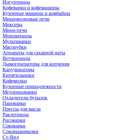
Йогуртницы
Кофеварки и кофемашины
Кухонные машины и комбайны
Микроволновые печи
Миксеры
Мини-печи
Мороженицы
Мультиварки
Мясорубки
Аппараты для сахарной ваты
Ветчинницы
Дымогенераторы для копчения
Капучинаторы
Кипятильники
Кофемолки
Кухонные принадлежности
Медленноварки
Охладители бутылок
Пароварки
Прессы для масла
Раклетницы
Рисоварки
Соковарки
Соковыжималки
Су-Вид