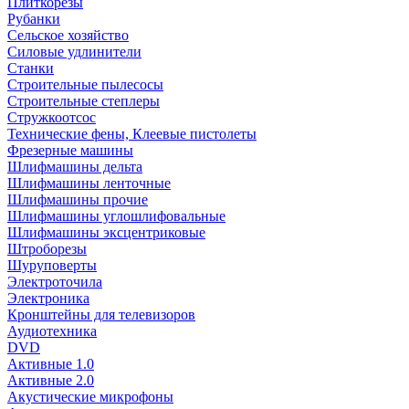
Плиткорезы
Рубанки
Сельское хозяйство
Силовые удлинители
Станки
Строительные пылесосы
Строительные степлеры
Стружкоотсос
Технические фены, Клеевые пистолеты
Фрезерные машины
Шлифмашины дельта
Шлифмашины ленточные
Шлифмашины прочие
Шлифмашины углошлифовальные
Шлифмашины эксцентриковые
Штроборезы
Шуруповерты
Электроточила
Электроника
Кронштейны для телевизоров
Аудиотехника
DVD
Активные 1.0
Активные 2.0
Акустические микрофоны