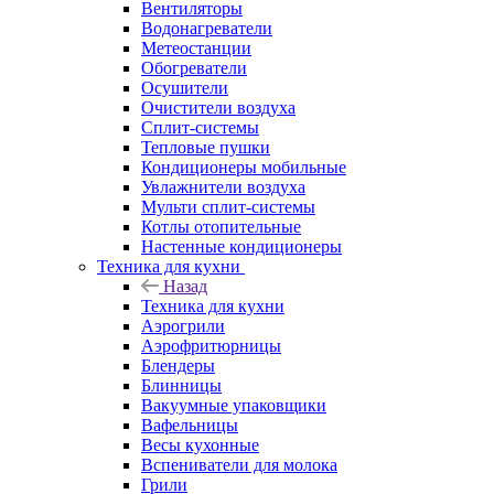
Вентиляторы
Водонагреватели
Метеостанции
Обогреватели
Осушители
Очистители воздуха
Сплит-системы
Тепловые пушки
Кондиционеры мобильные
Увлажнители воздуха
Мульти сплит-системы
Котлы отопительные
Настенные кондиционеры
Техника для кухни
Назад
Техника для кухни
Аэрогрили
Аэрофритюрницы
Блендеры
Блинницы
Вакуумные упаковщики
Вафельницы
Весы кухонные
Вспениватели для молока
Грили