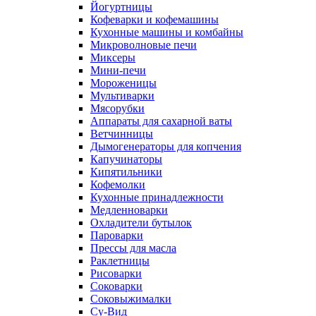
Йогуртницы
Кофеварки и кофемашины
Кухонные машины и комбайны
Микроволновые печи
Миксеры
Мини-печи
Мороженицы
Мультиварки
Мясорубки
Аппараты для сахарной ваты
Ветчинницы
Дымогенераторы для копчения
Капучинаторы
Кипятильники
Кофемолки
Кухонные принадлежности
Медленноварки
Охладители бутылок
Пароварки
Прессы для масла
Раклетницы
Рисоварки
Соковарки
Соковыжималки
Су-Вид