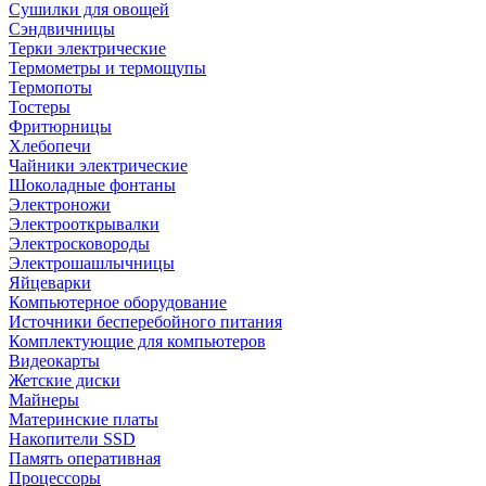
Сушилки для овощей
Сэндвичницы
Терки электрические
Термометры и термощупы
Термопоты
Тостеры
Фритюрницы
Хлебопечи
Чайники электрические
Шоколадные фонтаны
Электроножи
Электрооткрывалки
Электросковороды
Электрошашлычницы
Яйцеварки
Компьютерное оборудование
Источники бесперебойного питания
Комплектующие для компьютеров
Видеокарты
Жетские диски
Майнеры
Материнские платы
Накопители SSD
Память оперативная
Процессоры