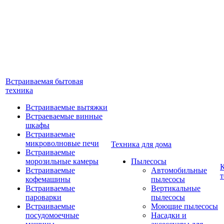
Встраиваемая бытовая
техника
Встраиваемые вытяжки
Встраеваемые винные
шкафы
Встраиваемые
микроволновые печи
Техника для дома
Встраиваемые
морозильные камеры
Пылесосы
Встраиваемые
Автомобильные
т
кофемашины
пылесосы
Встраиваемые
Вертикальные
пароварки
пылесосы
Встраиваемые
Моющие пылесосы
посудомоечные
Насадки и