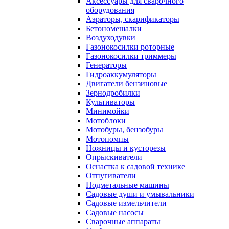
Аксессуары для сварочного
оборудования
Аэраторы, скарификаторы
Бетономешалки
Воздуходувки
Газонокосилки роторные
Газонокосилки триммеры
Генераторы
Гидроаккумуляторы
Двигатели бензиновые
Зернодробилки
Культиваторы
Минимойки
Мотоблоки
Мотобуры, бензобуры
Мотопомпы
Ножницы и кусторезы
Опрыскиватели
Оснастка к садовой технике
Отпугиватели
Подметальные машины
Садовые души и умывальники
Садовые измельчители
Садовые насосы
Сварочные аппараты