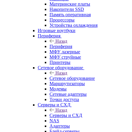
Материнские платы
Накопители SSD
Память оперативная
Процессоры
Устройства охлаждения
Игровые ноутбуки
Периферия
Назад
Периферия
МФУ лазерные
МФУ струйные
Принтеры
Сетевое оборудование
Назад
Сетевое оборудование
Маршрутизаторы
Модемы
Сетевые адаптеры
Точки доступа
Серверы и СХД
Назад
Серверы и СХД
NAS
Адаптеры
Блейд-серверы