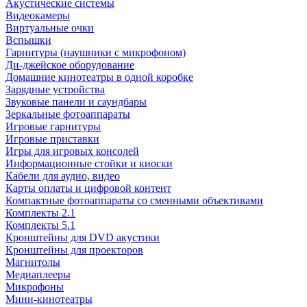
Акустические системы
Видеокамеры
Виртуальные очки
Вспышки
Гарнитуры (наушники с микрофоном)
Ди-джейское оборудование
Домашние кинотеатры в одной коробке
Зарядные устройства
Звуковые панели и саундбары
Зеркальные фотоаппараты
Игровые гарнитуры
Игровые приставки
Игры для игровых консолей
Информационные стойки и киоски
Кабели для аудио, видео
Карты оплаты и цифровой контент
Компактные фотоаппараты со сменными объективами
Комплекты 2.1
Комплекты 5.1
Кронштейны для DVD акустики
Кронштейны для проекторов
Магнитолы
Медиаплееры
Микрофоны
Мини-кинотеатры