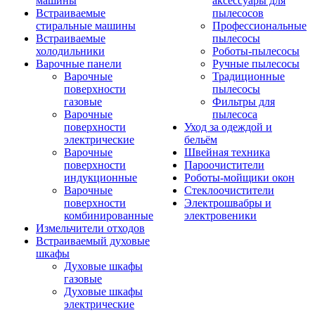
машины
аксессуары для
Встраиваемые
пылесосов
стиральные машины
Профессиональные
Встраиваемые
пылесосы
холодильники
Роботы-пылесосы
Варочные панели
Ручные пылесосы
Варочные
Традиционные
поверхности
пылесосы
газовые
Фильтры для
Варочные
пылесоса
поверхности
Уход за одеждой и
электрические
бельём
Варочные
Швейная техника
поверхности
Пароочистители
индукционные
Роботы-мойщики окон
Варочные
Стеклоочистители
поверхности
Электрошвабры и
комбинированные
электровеники
Измельчители отходов
Встраиваемый духовые
шкафы
Духовые шкафы
газовые
Духовые шкафы
электрические