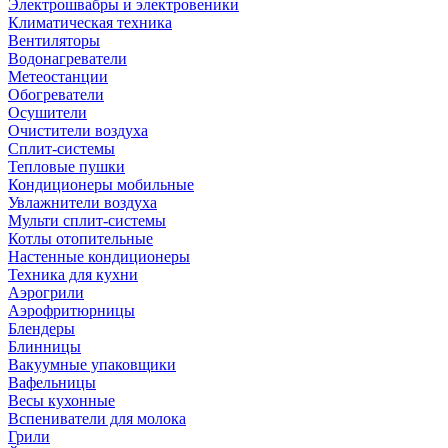
Электрошвабры и электровеники
Климатическая техника
Вентиляторы
Водонагреватели
Метеостанции
Обогреватели
Осушители
Очистители воздуха
Сплит-системы
Тепловые пушки
Кондиционеры мобильные
Увлажнители воздуха
Мульти сплит-системы
Котлы отопительные
Настенные кондиционеры
Техника для кухни
Аэрогрили
Аэрофритюрницы
Блендеры
Блинницы
Вакуумные упаковщики
Вафельницы
Весы кухонные
Вспениватели для молока
Грили