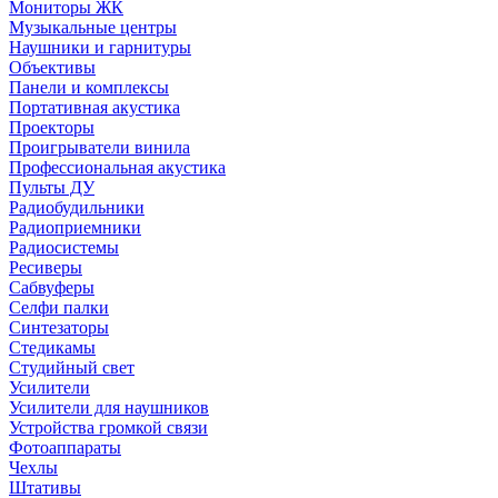
Мониторы ЖК
Музыкальные центры
Наушники и гарнитуры
Объективы
Панели и комплексы
Портативная акустика
Проекторы
Проигрыватели винила
Профессиональная акустика
Пульты ДУ
Радиобудильники
Радиоприемники
Радиосистемы
Ресиверы
Сабвуферы
Селфи палки
Синтезаторы
Стедикамы
Студийный свет
Усилители
Усилители для наушников
Устройства громкой связи
Фотоаппараты
Чехлы
Штативы