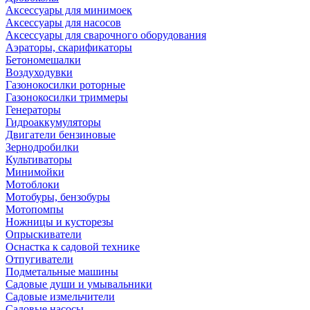
Аксессуары для минимоек
Аксессуары для насосов
Аксессуары для сварочного оборудования
Аэраторы, скарификаторы
Бетономешалки
Воздуходувки
Газонокосилки роторные
Газонокосилки триммеры
Генераторы
Гидроаккумуляторы
Двигатели бензиновые
Зернодробилки
Культиваторы
Минимойки
Мотоблоки
Мотобуры, бензобуры
Мотопомпы
Ножницы и кусторезы
Опрыскиватели
Оснастка к садовой технике
Отпугиватели
Подметальные машины
Садовые души и умывальники
Садовые измельчители
Садовые насосы