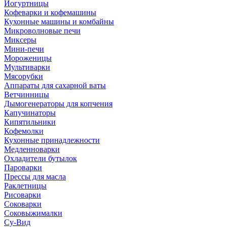
Йогуртницы
Кофеварки и кофемашины
Кухонные машины и комбайны
Микроволновые печи
Миксеры
Мини-печи
Мороженицы
Мультиварки
Мясорубки
Аппараты для сахарной ваты
Ветчинницы
Дымогенераторы для копчения
Капучинаторы
Кипятильники
Кофемолки
Кухонные принадлежности
Медленноварки
Охладители бутылок
Пароварки
Прессы для масла
Раклетницы
Рисоварки
Соковарки
Соковыжималки
Су-Вид