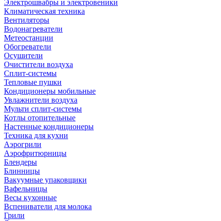
Электрошвабры и электровеники
Климатическая техника
Вентиляторы
Водонагреватели
Метеостанции
Обогреватели
Осушители
Очистители воздуха
Сплит-системы
Тепловые пушки
Кондиционеры мобильные
Увлажнители воздуха
Мульти сплит-системы
Котлы отопительные
Настенные кондиционеры
Техника для кухни
Аэрогрили
Аэрофритюрницы
Блендеры
Блинницы
Вакуумные упаковщики
Вафельницы
Весы кухонные
Вспениватели для молока
Грили