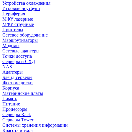
Устройства охлаждения
Игровые ноутбуки
Периферия
МФУ лазерные
МФУ струйные
Принтеры
Сетевое оборудование
Маршрутизаторы
Модемы
Сетевые адаптеры
Точки доступа
Серверы и СХД
NAS
Адаптеры
Блейд-серверы
Жесткие диски
Корпуса
Материнские платы
Память
Питание
Процессоры
Серверы Rack
Серверы Tower
Системы хранения информации
Красота и уход