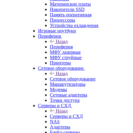
Материнские платы
Накопители SSD
Память оперативная
Процессоры
Устройства охлаждения
Игровые ноутбуки
Периферия
Назад
Периферия
МФУ лазерные
МФУ струйные
Принтеры
Сетевое оборудование
Назад
Сетевое оборудование
Маршрутизаторы
Модемы
Сетевые адаптеры
Точки доступа
Серверы и СХД
Назад
Серверы и СХД
NAS
Адаптеры
Блейд-серверы