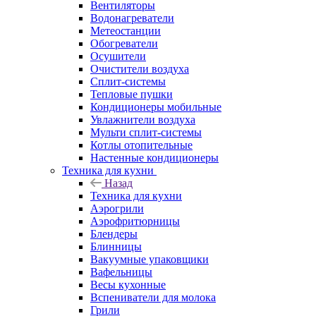
Вентиляторы
Водонагреватели
Метеостанции
Обогреватели
Осушители
Очистители воздуха
Сплит-системы
Тепловые пушки
Кондиционеры мобильные
Увлажнители воздуха
Мульти сплит-системы
Котлы отопительные
Настенные кондиционеры
Техника для кухни
Назад
Техника для кухни
Аэрогрили
Аэрофритюрницы
Блендеры
Блинницы
Вакуумные упаковщики
Вафельницы
Весы кухонные
Вспениватели для молока
Грили