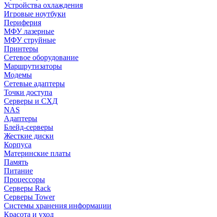
Устройства охлаждения
Игровые ноутбуки
Периферия
МФУ лазерные
МФУ струйные
Принтеры
Сетевое оборудование
Маршрутизаторы
Модемы
Сетевые адаптеры
Точки доступа
Серверы и СХД
NAS
Адаптеры
Блейд-серверы
Жесткие диски
Корпуса
Материнские платы
Память
Питание
Процессоры
Серверы Rack
Серверы Tower
Системы хранения информации
Красота и уход