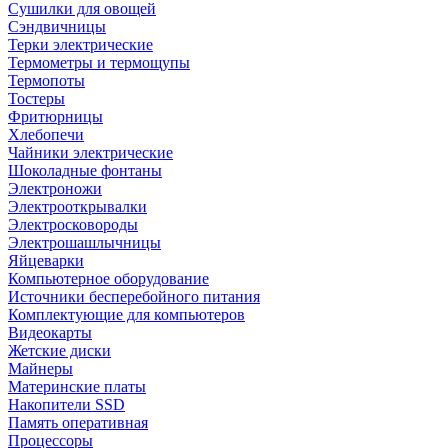
Сушилки для овощей
Сэндвичницы
Терки электрические
Термометры и термощупы
Термопоты
Тостеры
Фритюрницы
Хлебопечи
Чайники электрические
Шоколадные фонтаны
Электроножи
Электрооткрывалки
Электросковороды
Электрошашлычницы
Яйцеварки
Компьютерное оборудование
Источники бесперебойного питания
Комплектующие для компьютеров
Видеокарты
Жетские диски
Майнеры
Материнские платы
Накопители SSD
Память оперативная
Процессоры