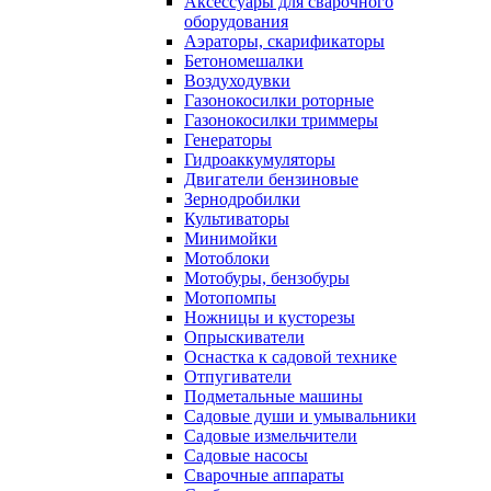
Аксессуары для сварочного
оборудования
Аэраторы, скарификаторы
Бетономешалки
Воздуходувки
Газонокосилки роторные
Газонокосилки триммеры
Генераторы
Гидроаккумуляторы
Двигатели бензиновые
Зернодробилки
Культиваторы
Минимойки
Мотоблоки
Мотобуры, бензобуры
Мотопомпы
Ножницы и кусторезы
Опрыскиватели
Оснастка к садовой технике
Отпугиватели
Подметальные машины
Садовые души и умывальники
Садовые измельчители
Садовые насосы
Сварочные аппараты