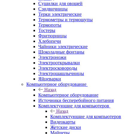
Сушилки для овощей
Сэндвичницы
Терки электрические
Термометры и термощупы
Термопоты
Тостеры
Фритюрницы
Хлебопечи
Чайники электрические
Шоколадные фонтаны
Электроножи
Электрооткрывалки
Электросковороды
Электрошашлычницы
Яйцеварки
Компьютерное оборудование
Назад
Компьютерное оборудование
Источники бесперебойного питания
Комплектующие для компьютеров
Назад
Комплектующие для компьютеров
Видеокарты
Жетские диски
Майнеры