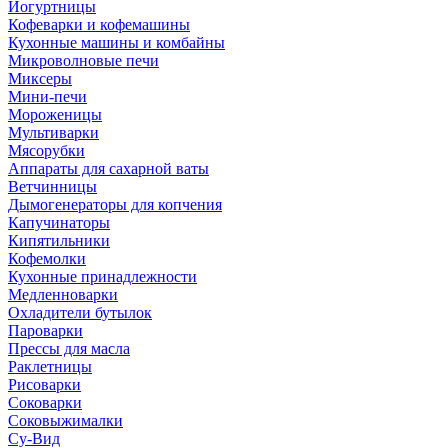
Йогуртницы
Кофеварки и кофемашины
Кухонные машины и комбайны
Микроволновые печи
Миксеры
Мини-печи
Мороженицы
Мультиварки
Мясорубки
Аппараты для сахарной ваты
Ветчинницы
Дымогенераторы для копчения
Капучинаторы
Кипятильники
Кофемолки
Кухонные принадлежности
Медленноварки
Охладители бутылок
Пароварки
Прессы для масла
Раклетницы
Рисоварки
Соковарки
Соковыжималки
Су-Вид