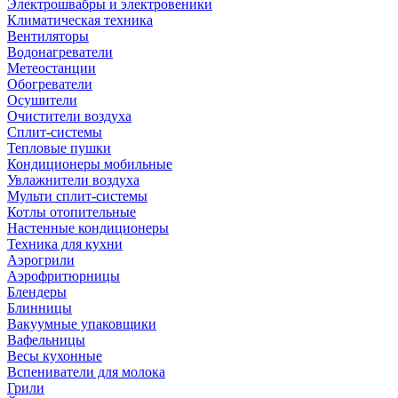
Электрошвабры и электровеники
Климатическая техника
Вентиляторы
Водонагреватели
Метеостанции
Обогреватели
Осушители
Очистители воздуха
Сплит-системы
Тепловые пушки
Кондиционеры мобильные
Увлажнители воздуха
Мульти сплит-системы
Котлы отопительные
Настенные кондиционеры
Техника для кухни
Аэрогрили
Аэрофритюрницы
Блендеры
Блинницы
Вакуумные упаковщики
Вафельницы
Весы кухонные
Вспениватели для молока
Грили