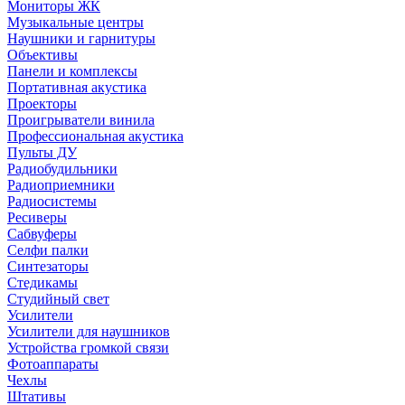
Мониторы ЖК
Музыкальные центры
Наушники и гарнитуры
Объективы
Панели и комплексы
Портативная акустика
Проекторы
Проигрыватели винила
Профессиональная акустика
Пульты ДУ
Радиобудильники
Радиоприемники
Радиосистемы
Ресиверы
Сабвуферы
Селфи палки
Синтезаторы
Стедикамы
Студийный свет
Усилители
Усилители для наушников
Устройства громкой связи
Фотоаппараты
Чехлы
Штативы