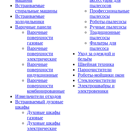
машины
аксессуары для
Встраиваемые
пылесосов
стиральные машины
Профессиональные
Встраиваемые
пылесосы
холодильники
Роботы-пылесосы
Варочные панели
Ручные пылесосы
Варочные
Традиционные
поверхности
пылесосы
газовые
Фильтры для
Варочные
пылесоса
поверхности
Уход за одеждой и
электрические
бельём
Варочные
Швейная техника
поверхности
Пароочистители
индукционные
Роботы-мойщики окон
Варочные
Стеклоочистители
поверхности
Электрошвабры и
комбинированные
электровеники
Измельчители отходов
Встраиваемый духовые
шкафы
Духовые шкафы
газовые
Духовые шкафы
электрические