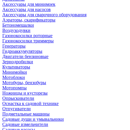
Аксессуары для минимоек
Аксессуары для насосов
Аксессуары для сварочного оборудования
Аэраторы, скарификаторы
Бетономешалки
Воздуходувки
Газонокосилки роторные
Газонокосилки триммеры
Генераторы
Гидроаккумуляторы
Двигатели бензиновые
Зернодробилки
Культиваторы
Минимойки
Мотоблоки
Мотобуры, бензобуры
Мотопомпы
Ножницы и кусторезы
Опрыскиватели
Оснастка к садовой технике
Отпугиватели
Подметальные машины
Садовые души и умывальники
Садовые измельчители
Садовые насосы