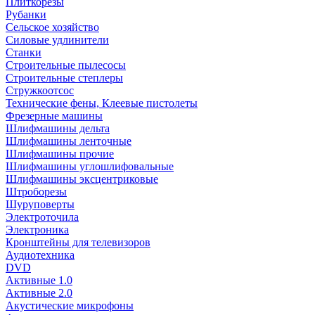
Плиткорезы
Рубанки
Сельское хозяйство
Силовые удлинители
Станки
Строительные пылесосы
Строительные степлеры
Стружкоотсос
Технические фены, Клеевые пистолеты
Фрезерные машины
Шлифмашины дельта
Шлифмашины ленточные
Шлифмашины прочие
Шлифмашины углошлифовальные
Шлифмашины эксцентриковые
Штроборезы
Шуруповерты
Электроточила
Электроника
Кронштейны для телевизоров
Аудиотехника
DVD
Активные 1.0
Активные 2.0
Акустические микрофоны