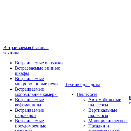
Встраиваемая бытовая
техника
Встраиваемые вытяжки
Встраеваемые винные
шкафы
Встраиваемые
микроволновые печи
Техника для дома
Встраиваемые
морозильные камеры
Пылесосы
Встраиваемые
Автомобильные
т
кофемашины
пылесосы
Встраиваемые
Вертикальные
пароварки
пылесосы
Встраиваемые
Моющие пылесосы
посудомоечные
Насадки и