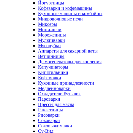
Йогуртницы
Кофеварки и кофемашины
Кухонные машины и комбайны
Микроволновые печи
Миксеры
Мини-печи
Мороженицы
Мультиварки
Мясорубки
Аппараты для сахарной ваты
Ветчинницы
Дымогенераторы для копчения
Капучинаторы
Кипятильники
Кофемолки
Кухонные принадлежности
Медленноварки
Охладители бутылок
Пароварки
Прессы для масла
Раклетницы
Рисоварки
Соковарки
Соковыжималки
Су-Вид