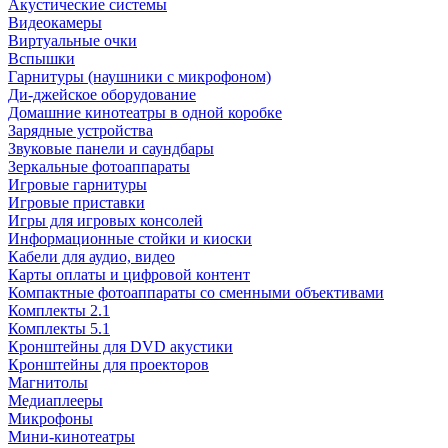
Акустические системы
Видеокамеры
Виртуальные очки
Вспышки
Гарнитуры (наушники с микрофоном)
Ди-джейское оборудование
Домашние кинотеатры в одной коробке
Зарядные устройства
Звуковые панели и саундбары
Зеркальные фотоаппараты
Игровые гарнитуры
Игровые приставки
Игры для игровых консолей
Информационные стойки и киоски
Кабели для аудио, видео
Карты оплаты и цифровой контент
Компактные фотоаппараты со сменными объективами
Комплекты 2.1
Комплекты 5.1
Кронштейны для DVD акустики
Кронштейны для проекторов
Магнитолы
Медиаплееры
Микрофоны
Мини-кинотеатры