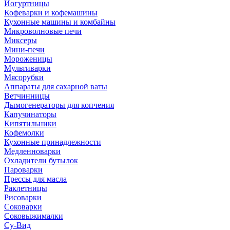
Йогуртницы
Кофеварки и кофемашины
Кухонные машины и комбайны
Микроволновые печи
Миксеры
Мини-печи
Мороженицы
Мультиварки
Мясорубки
Аппараты для сахарной ваты
Ветчинницы
Дымогенераторы для копчения
Капучинаторы
Кипятильники
Кофемолки
Кухонные принадлежности
Медленноварки
Охладители бутылок
Пароварки
Прессы для масла
Раклетницы
Рисоварки
Соковарки
Соковыжималки
Су-Вид