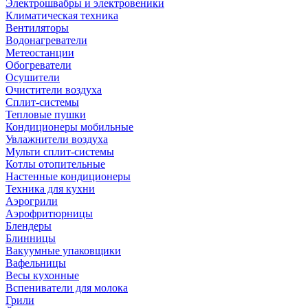
Электрошвабры и электровеники
Климатическая техника
Вентиляторы
Водонагреватели
Метеостанции
Обогреватели
Осушители
Очистители воздуха
Сплит-системы
Тепловые пушки
Кондиционеры мобильные
Увлажнители воздуха
Мульти сплит-системы
Котлы отопительные
Настенные кондиционеры
Техника для кухни
Аэрогрили
Аэрофритюрницы
Блендеры
Блинницы
Вакуумные упаковщики
Вафельницы
Весы кухонные
Вспениватели для молока
Грили