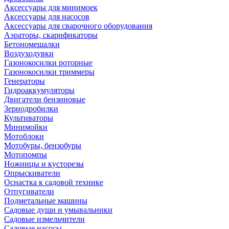
Аксессуары для минимоек
Аксессуары для насосов
Аксессуары для сварочного оборудования
Аэраторы, скарификаторы
Бетономешалки
Воздуходувки
Газонокосилки роторные
Газонокосилки триммеры
Генераторы
Гидроаккумуляторы
Двигатели бензиновые
Зернодробилки
Культиваторы
Минимойки
Мотоблоки
Мотобуры, бензобуры
Мотопомпы
Ножницы и кусторезы
Опрыскиватели
Оснастка к садовой технике
Отпугиватели
Подметальные машины
Садовые души и умывальники
Садовые измельчители
Садовые насосы