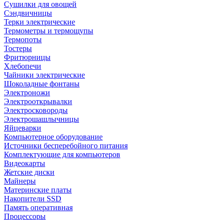
Сушилки для овощей
Сэндвичницы
Терки электрические
Термометры и термощупы
Термопоты
Тостеры
Фритюрницы
Хлебопечи
Чайники электрические
Шоколадные фонтаны
Электроножи
Электрооткрывалки
Электросковороды
Электрошашлычницы
Яйцеварки
Компьютерное оборудование
Источники бесперебойного питания
Комплектующие для компьютеров
Видеокарты
Жетские диски
Майнеры
Материнские платы
Накопители SSD
Память оперативная
Процессоры