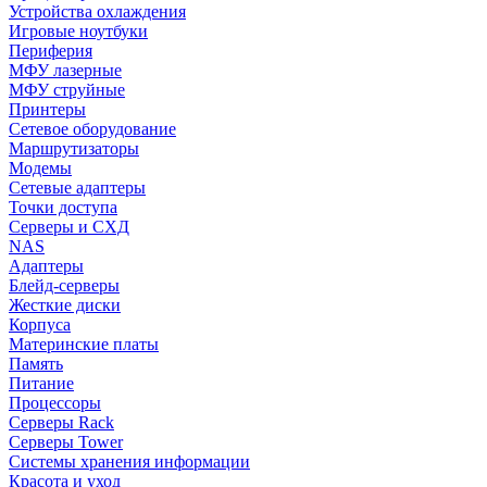
Устройства охлаждения
Игровые ноутбуки
Периферия
МФУ лазерные
МФУ струйные
Принтеры
Сетевое оборудование
Маршрутизаторы
Модемы
Сетевые адаптеры
Точки доступа
Серверы и СХД
NAS
Адаптеры
Блейд-серверы
Жесткие диски
Корпуса
Материнские платы
Память
Питание
Процессоры
Серверы Rack
Серверы Tower
Системы хранения информации
Красота и уход