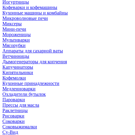
Йогуртницы
Кофеварки и кофемашины
Кухонные машины и комбайны
Микроволновые печи
Миксеры
Мини-печи
Мороженицы
Мультиварки
Мясорубки
Аппараты для сахарной ваты
Ветчинницы
Дымогенераторы для копчения
Капучинаторы
Кипятильники
Кофемолки
Кухонные принадлежности
Медленноварки
Охладители бутылок
Пароварки
Прессы для масла
Раклетницы
Рисоварки
Соковарки
Соковыжималки
Су-Вид