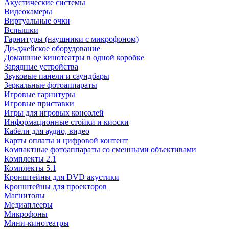
Акустические системы
Видеокамеры
Виртуальные очки
Вспышки
Гарнитуры (наушники с микрофоном)
Ди-джейское оборудование
Домашние кинотеатры в одной коробке
Зарядные устройства
Звуковые панели и саундбары
Зеркальные фотоаппараты
Игровые гарнитуры
Игровые приставки
Игры для игровых консолей
Информационные стойки и киоски
Кабели для аудио, видео
Карты оплаты и цифровой контент
Компактные фотоаппараты со сменными объективами
Комплекты 2.1
Комплекты 5.1
Кронштейны для DVD акустики
Кронштейны для проекторов
Магнитолы
Медиаплееры
Микрофоны
Мини-кинотеатры