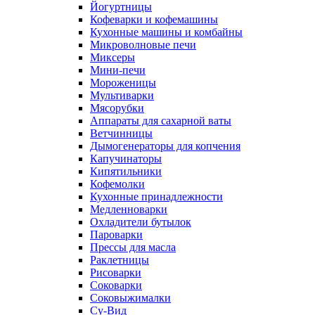
Йогуртницы
Кофеварки и кофемашины
Кухонные машины и комбайны
Микроволновые печи
Миксеры
Мини-печи
Мороженицы
Мультиварки
Мясорубки
Аппараты для сахарной ваты
Ветчинницы
Дымогенераторы для копчения
Капучинаторы
Кипятильники
Кофемолки
Кухонные принадлежности
Медленноварки
Охладители бутылок
Пароварки
Прессы для масла
Раклетницы
Рисоварки
Соковарки
Соковыжималки
Су-Вид