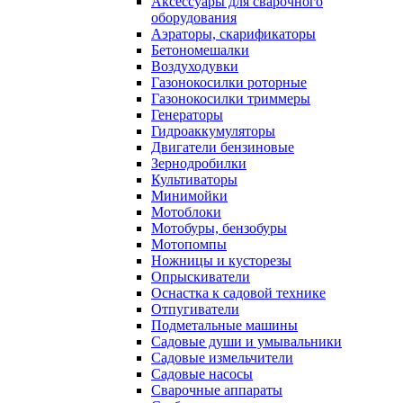
Аксессуары для сварочного
оборудования
Аэраторы, скарификаторы
Бетономешалки
Воздуходувки
Газонокосилки роторные
Газонокосилки триммеры
Генераторы
Гидроаккумуляторы
Двигатели бензиновые
Зернодробилки
Культиваторы
Минимойки
Мотоблоки
Мотобуры, бензобуры
Мотопомпы
Ножницы и кусторезы
Опрыскиватели
Оснастка к садовой технике
Отпугиватели
Подметальные машины
Садовые души и умывальники
Садовые измельчители
Садовые насосы
Сварочные аппараты