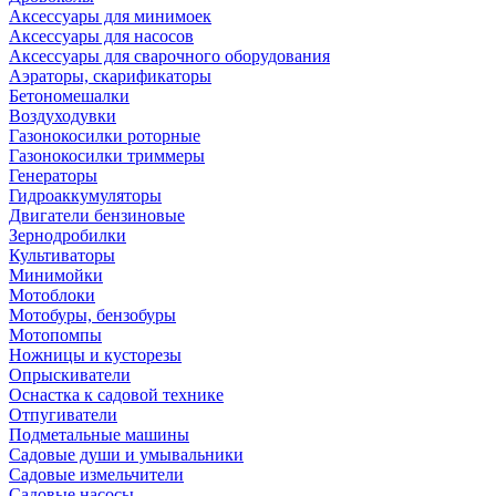
Аксессуары для минимоек
Аксессуары для насосов
Аксессуары для сварочного оборудования
Аэраторы, скарификаторы
Бетономешалки
Воздуходувки
Газонокосилки роторные
Газонокосилки триммеры
Генераторы
Гидроаккумуляторы
Двигатели бензиновые
Зернодробилки
Культиваторы
Минимойки
Мотоблоки
Мотобуры, бензобуры
Мотопомпы
Ножницы и кусторезы
Опрыскиватели
Оснастка к садовой технике
Отпугиватели
Подметальные машины
Садовые души и умывальники
Садовые измельчители
Садовые насосы