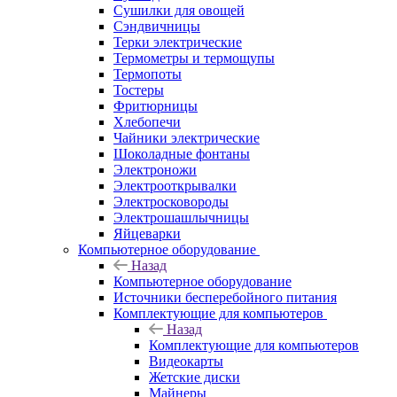
Сушилки для овощей
Сэндвичницы
Терки электрические
Термометры и термощупы
Термопоты
Тостеры
Фритюрницы
Хлебопечи
Чайники электрические
Шоколадные фонтаны
Электроножи
Электрооткрывалки
Электросковороды
Электрошашлычницы
Яйцеварки
Компьютерное оборудование
Назад
Компьютерное оборудование
Источники бесперебойного питания
Комплектующие для компьютеров
Назад
Комплектующие для компьютеров
Видеокарты
Жетские диски
Майнеры