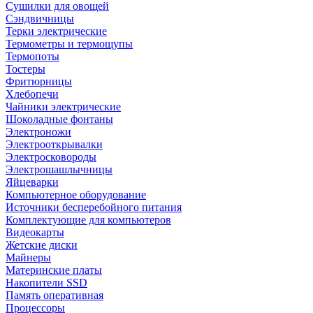
Сушилки для овощей
Сэндвичницы
Терки электрические
Термометры и термощупы
Термопоты
Тостеры
Фритюрницы
Хлебопечи
Чайники электрические
Шоколадные фонтаны
Электроножи
Электрооткрывалки
Электросковороды
Электрошашлычницы
Яйцеварки
Компьютерное оборудование
Источники бесперебойного питания
Комплектующие для компьютеров
Видеокарты
Жетские диски
Майнеры
Материнские платы
Накопители SSD
Память оперативная
Процессоры