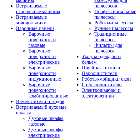
машины
аксессуары для
Встраиваемые
пылесосов
стиральные машины
Профессиональные
Встраиваемые
пылесосы
холодильники
Роботы-пылесосы
Варочные панели
Ручные пылесосы
Варочные
Традиционные
поверхности
пылесосы
газовые
Фильтры для
Варочные
пылесоса
поверхности
Уход за одеждой и
электрические
бельём
Варочные
Швейная техника
поверхности
Пароочистители
индукционные
Роботы-мойщики окон
Варочные
Стеклоочистители
поверхности
Электрошвабры и
комбинированные
электровеники
Измельчители отходов
Встраиваемый духовые
шкафы
Духовые шкафы
газовые
Духовые шкафы
электрические