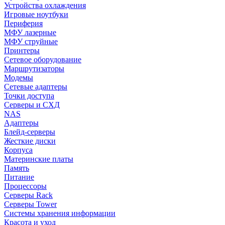
Устройства охлаждения
Игровые ноутбуки
Периферия
МФУ лазерные
МФУ струйные
Принтеры
Сетевое оборудование
Маршрутизаторы
Модемы
Сетевые адаптеры
Точки доступа
Серверы и СХД
NAS
Адаптеры
Блейд-серверы
Жесткие диски
Корпуса
Материнские платы
Память
Питание
Процессоры
Серверы Rack
Серверы Tower
Системы хранения информации
Красота и уход