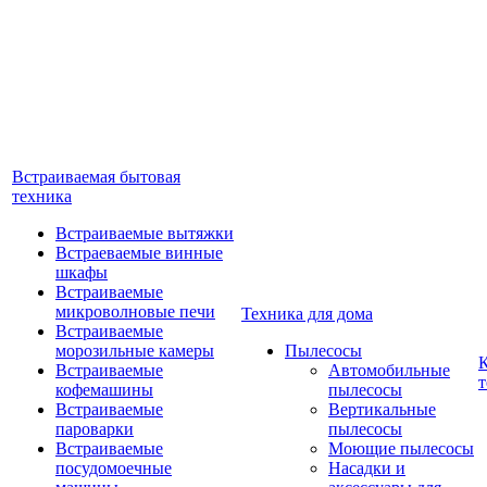
Встраиваемая бытовая
техника
Встраиваемые вытяжки
Встраеваемые винные
шкафы
Встраиваемые
микроволновые печи
Техника для дома
Встраиваемые
морозильные камеры
Пылесосы
Встраиваемые
Автомобильные
т
кофемашины
пылесосы
Встраиваемые
Вертикальные
пароварки
пылесосы
Встраиваемые
Моющие пылесосы
посудомоечные
Насадки и