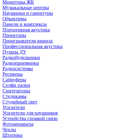
Мониторы ЖК
Музыкальные центры
Наушники и гарнитуры
Объективы
Панели и комплексы
Портативная акустика
Проекторы
Проигрыватели винила
Профессиональная акустика
Пульты ДУ
Радиобудильники
Радиоприемники
Радиосистемы
Ресиверы
Сабвуферы
Селфи палки
Синтезаторы
Стедикамы
Студийный свет
Усилители
Усилители для наушников
Устройства громкой связи
Фотоаппараты
Чехлы
Штативы