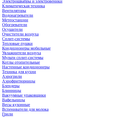
Электрошвабры и электровеники
Климатическая техника
Вентиляторы
Водонагреватели
Метеостанции
Обогреватели
Осушители
Очистители воздуха
Сплит-системы
Тепловые пушки
Кондиционеры мобильные
Увлажнители воздуха
Мульти сплит-системы
Котлы отопительные
Настенные кондиционеры
Техника для кухни
Аэрогрили
Аэрофритюрницы
Блендеры
Блинницы
Вакуумные упаковщики
Вафельницы
Весы кухонные
Вспениватели для молока
Грили