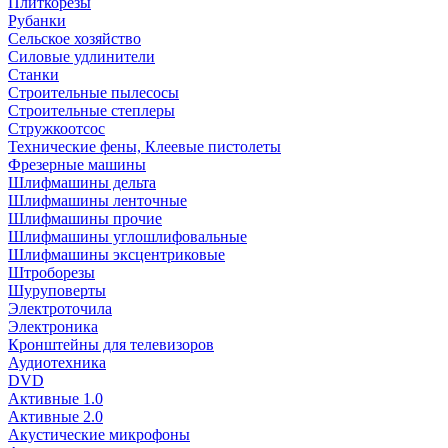
Плиткорезы
Рубанки
Сельское хозяйство
Силовые удлинители
Станки
Строительные пылесосы
Строительные степлеры
Стружкоотсос
Технические фены, Клеевые пистолеты
Фрезерные машины
Шлифмашины дельта
Шлифмашины ленточные
Шлифмашины прочие
Шлифмашины углошлифовальные
Шлифмашины эксцентриковые
Штроборезы
Шуруповерты
Электроточила
Электроника
Кронштейны для телевизоров
Аудиотехника
DVD
Активные 1.0
Активные 2.0
Акустические микрофоны