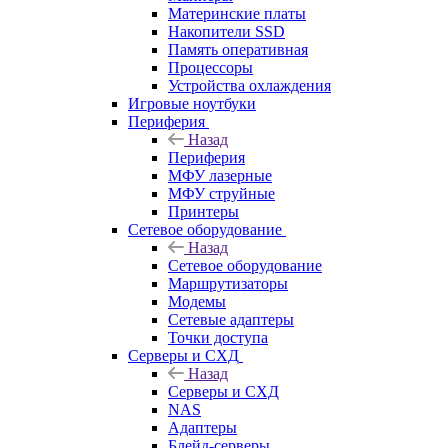
Материнские платы
Накопители SSD
Память оперативная
Процессоры
Устройства охлаждения
Игровые ноутбуки
Периферия
Назад
Периферия
МФУ лазерные
МФУ струйные
Принтеры
Сетевое оборудование
Назад
Сетевое оборудование
Маршрутизаторы
Модемы
Сетевые адаптеры
Точки доступа
Серверы и СХД
Назад
Серверы и СХД
NAS
Адаптеры
Блейд-серверы