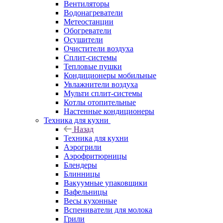
Вентиляторы
Водонагреватели
Метеостанции
Обогреватели
Осушители
Очистители воздуха
Сплит-системы
Тепловые пушки
Кондиционеры мобильные
Увлажнители воздуха
Мульти сплит-системы
Котлы отопительные
Настенные кондиционеры
Техника для кухни
Назад
Техника для кухни
Аэрогрили
Аэрофритюрницы
Блендеры
Блинницы
Вакуумные упаковщики
Вафельницы
Весы кухонные
Вспениватели для молока
Грили