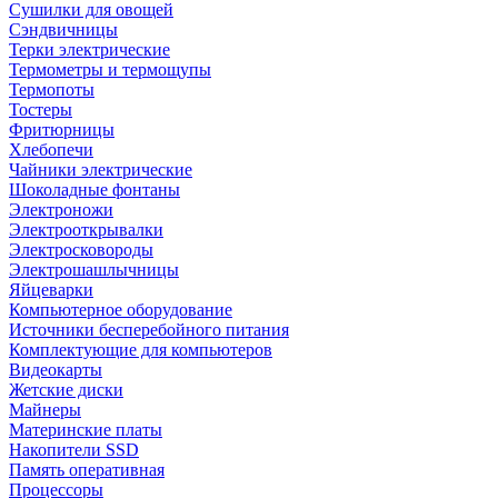
Сушилки для овощей
Сэндвичницы
Терки электрические
Термометры и термощупы
Термопоты
Тостеры
Фритюрницы
Хлебопечи
Чайники электрические
Шоколадные фонтаны
Электроножи
Электрооткрывалки
Электросковороды
Электрошашлычницы
Яйцеварки
Компьютерное оборудование
Источники бесперебойного питания
Комплектующие для компьютеров
Видеокарты
Жетские диски
Майнеры
Материнские платы
Накопители SSD
Память оперативная
Процессоры