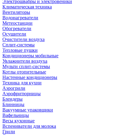
Электрошвабры и электровеники
Климатическая техника
Вентиляторы
Водонагреватели
Метеостанции
Обогреватели
Осушители
Очистители воздуха
Сплит-системы
Тепловые пушки
Кондиционеры мобильные
Увлажнители воздуха
Мульти сплит-системы
Котлы отопительные
Настенные кондиционеры
Техника для кухни
Аэрогрили
Аэрофритюрницы
Блендеры
Блинницы
Вакуумные упаковщики
Вафельницы
Весы кухонные
Вспениватели для молока
Грили