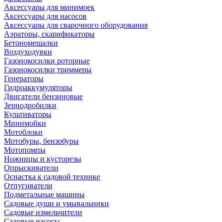
Аксессуары для минимоек
Аксессуары для насосов
Аксессуары для сварочного оборудования
Аэраторы, скарификаторы
Бетономешалки
Воздуходувки
Газонокосилки роторные
Газонокосилки триммеры
Генераторы
Гидроаккумуляторы
Двигатели бензиновые
Зернодробилки
Культиваторы
Минимойки
Мотоблоки
Мотобуры, бензобуры
Мотопомпы
Ножницы и кусторезы
Опрыскиватели
Оснастка к садовой технике
Отпугиватели
Подметальные машины
Садовые души и умывальники
Садовые измельчители
Садовые насосы