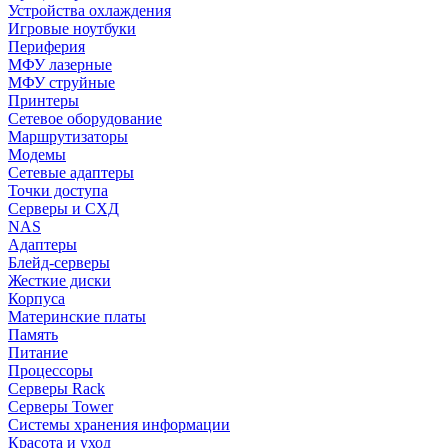
Устройства охлаждения
Игровые ноутбуки
Периферия
МФУ лазерные
МФУ струйные
Принтеры
Сетевое оборудование
Маршрутизаторы
Модемы
Сетевые адаптеры
Точки доступа
Серверы и СХД
NAS
Адаптеры
Блейд-серверы
Жесткие диски
Корпуса
Материнские платы
Память
Питание
Процессоры
Серверы Rack
Серверы Tower
Системы хранения информации
Красота и уход