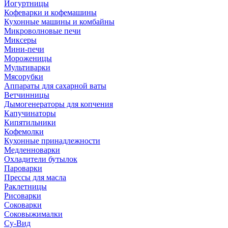
Йогуртницы
Кофеварки и кофемашины
Кухонные машины и комбайны
Микроволновые печи
Миксеры
Мини-печи
Мороженицы
Мультиварки
Мясорубки
Аппараты для сахарной ваты
Ветчинницы
Дымогенераторы для копчения
Капучинаторы
Кипятильники
Кофемолки
Кухонные принадлежности
Медленноварки
Охладители бутылок
Пароварки
Прессы для масла
Раклетницы
Рисоварки
Соковарки
Соковыжималки
Су-Вид