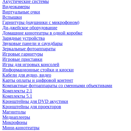
Акустические системы
Видеокамеры
Виртуальные очки
Вспышки
Гарнитуры (наушники с микрофоном)
Ди-джейское оборудование
Домашние кинотеатры в одной коробке
Зарядные устройства
Звуковые панели и саундбары
Зеркальные фотоаппараты
Игровые гарнитуры
Игровые приставки
Игры для игровых консолей
Информационные стойки и киоски
Кабели для аудио, видео
Карты оплаты и цифровой контент
Компактные фотоаппараты со сменными объективами
Комплекты 2.1
Комплекты 5.1
Кронштейны для DVD акустики
Кронштейны для проекторов
Магнитолы
Медиаплееры
Микрофоны
Мини-кинотеатры