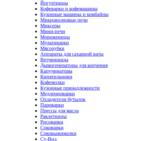
Йогуртницы
Кофеварки и кофемашины
Кухонные машины и комбайны
Микроволновые печи
Миксеры
Мини-печи
Мороженицы
Мультиварки
Мясорубки
Аппараты для сахарной ваты
Ветчинницы
Дымогенераторы для копчения
Капучинаторы
Кипятильники
Кофемолки
Кухонные принадлежности
Медленноварки
Охладители бутылок
Пароварки
Прессы для масла
Раклетницы
Рисоварки
Соковарки
Соковыжималки
Су-Вид