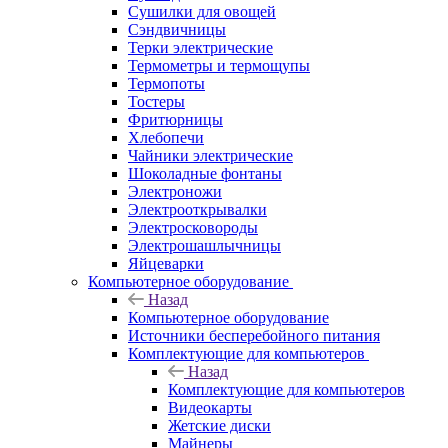
Сушилки для овощей
Сэндвичницы
Терки электрические
Термометры и термощупы
Термопоты
Тостеры
Фритюрницы
Хлебопечи
Чайники электрические
Шоколадные фонтаны
Электроножи
Электрооткрывалки
Электросковороды
Электрошашлычницы
Яйцеварки
Компьютерное оборудование
Назад
Компьютерное оборудование
Источники бесперебойного питания
Комплектующие для компьютеров
Назад
Комплектующие для компьютеров
Видеокарты
Жетские диски
Майнеры