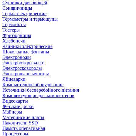
Сушилки для овощей
Сэндвичницы
Терки электрические
Термометры и термощупы
Термопоты
Тостеры
Фритюрницы
Хлебопечи
Чайники электрические
Шоколадные фонтаны
Электроножи
Электрооткрывалки
Электросковороды
Электрошашлычницы
Яйцеварки
Компьютерное оборудование
Источники бесперебойного питания
Комплектующие для компьютеров
Видеокарты
Жетские диски
Майнеры
Материнские платы
Накопители SSD
Память оперативная
Процессоры