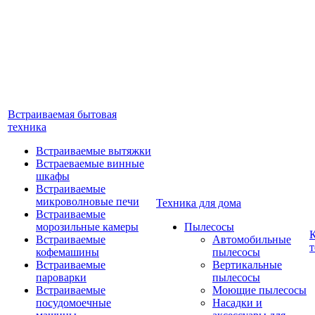
Встраиваемая бытовая
техника
Встраиваемые вытяжки
Встраеваемые винные
шкафы
Встраиваемые
микроволновые печи
Техника для дома
Встраиваемые
морозильные камеры
Пылесосы
Встраиваемые
Автомобильные
т
кофемашины
пылесосы
Встраиваемые
Вертикальные
пароварки
пылесосы
Встраиваемые
Моющие пылесосы
посудомоечные
Насадки и