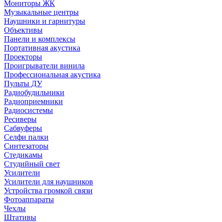
Мониторы ЖК
Музыкальные центры
Наушники и гарнитуры
Объективы
Панели и комплексы
Портативная акустика
Проекторы
Проигрыватели винила
Профессиональная акустика
Пульты ДУ
Радиобудильники
Радиоприемники
Радиосистемы
Ресиверы
Сабвуферы
Селфи палки
Синтезаторы
Стедикамы
Студийный свет
Усилители
Усилители для наушников
Устройства громкой связи
Фотоаппараты
Чехлы
Штативы