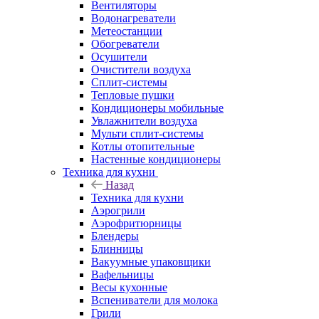
Вентиляторы
Водонагреватели
Метеостанции
Обогреватели
Осушители
Очистители воздуха
Сплит-системы
Тепловые пушки
Кондиционеры мобильные
Увлажнители воздуха
Мульти сплит-системы
Котлы отопительные
Настенные кондиционеры
Техника для кухни
Назад
Техника для кухни
Аэрогрили
Аэрофритюрницы
Блендеры
Блинницы
Вакуумные упаковщики
Вафельницы
Весы кухонные
Вспениватели для молока
Грили