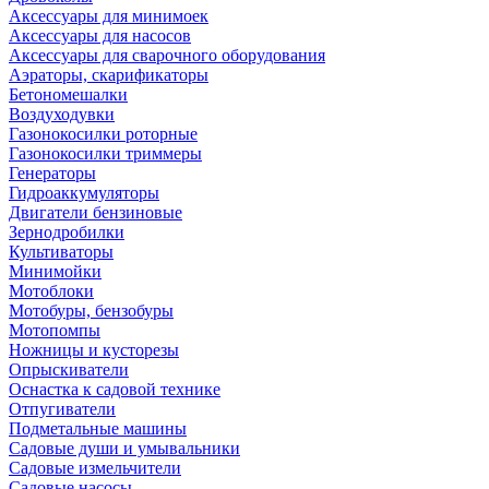
Аксессуары для минимоек
Аксессуары для насосов
Аксессуары для сварочного оборудования
Аэраторы, скарификаторы
Бетономешалки
Воздуходувки
Газонокосилки роторные
Газонокосилки триммеры
Генераторы
Гидроаккумуляторы
Двигатели бензиновые
Зернодробилки
Культиваторы
Минимойки
Мотоблоки
Мотобуры, бензобуры
Мотопомпы
Ножницы и кусторезы
Опрыскиватели
Оснастка к садовой технике
Отпугиватели
Подметальные машины
Садовые души и умывальники
Садовые измельчители
Садовые насосы