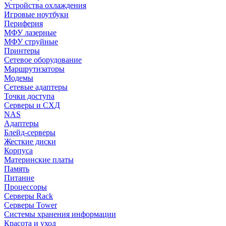
Устройства охлаждения
Игровые ноутбуки
Периферия
МФУ лазерные
МФУ струйные
Принтеры
Сетевое оборудование
Маршрутизаторы
Модемы
Сетевые адаптеры
Точки доступа
Серверы и СХД
NAS
Адаптеры
Блейд-серверы
Жесткие диски
Корпуса
Материнские платы
Память
Питание
Процессоры
Серверы Rack
Серверы Tower
Системы хранения информации
Красота и уход