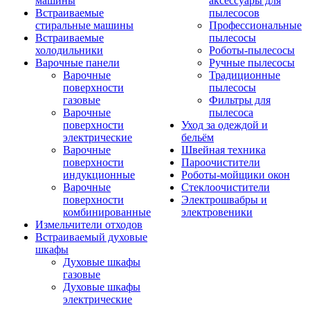
машины
аксессуары для
Встраиваемые
пылесосов
стиральные машины
Профессиональные
Встраиваемые
пылесосы
холодильники
Роботы-пылесосы
Варочные панели
Ручные пылесосы
Варочные
Традиционные
поверхности
пылесосы
газовые
Фильтры для
Варочные
пылесоса
поверхности
Уход за одеждой и
электрические
бельём
Варочные
Швейная техника
поверхности
Пароочистители
индукционные
Роботы-мойщики окон
Варочные
Стеклоочистители
поверхности
Электрошвабры и
комбинированные
электровеники
Измельчители отходов
Встраиваемый духовые
шкафы
Духовые шкафы
газовые
Духовые шкафы
электрические