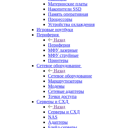
Материнские платы
Накопители SSD
Память оперативная
Процессоры
Устройства охлаждения
Игровые ноутбуки
Периферия
Назад
Периферия
МФУ лазерные
МФУ струйные
Принтеры
Сетевое оборудование
Назад
Сетевое оборудование
Маршрутизаторы
Модемы
Сетевые адаптеры
Точки доступа
Серверы и СХД
Назад
Серверы и СХД
NAS
Адаптеры
Блейд-серверы