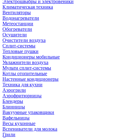
Электрошвабры и электровеники
Климатическая техника
Вентиляторы
Водонагреватели
Метеостанции
Обогреватели
Осушители
Очистители воздуха
Сплит-системы
Тепловые пушки
Кондиционеры мобильные
Увлажнители воздуха
Мульти сплит-системы
Котлы отопительные
Настенные кондиционеры
Техника для кухни
Аэрогрили
Аэрофритюрницы
Блендеры
Блинницы
Вакуумные упаковщики
Вафельницы
Весы кухонные
Вспениватели для молока
Грили