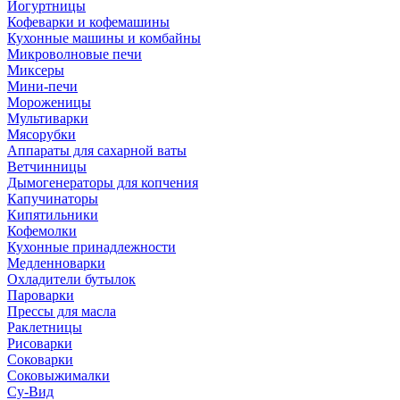
Йогуртницы
Кофеварки и кофемашины
Кухонные машины и комбайны
Микроволновые печи
Миксеры
Мини-печи
Мороженицы
Мультиварки
Мясорубки
Аппараты для сахарной ваты
Ветчинницы
Дымогенераторы для копчения
Капучинаторы
Кипятильники
Кофемолки
Кухонные принадлежности
Медленноварки
Охладители бутылок
Пароварки
Прессы для масла
Раклетницы
Рисоварки
Соковарки
Соковыжималки
Су-Вид