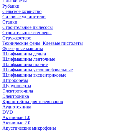
Плиткорезы
Рубанки
Сельское хозяйство
Силовые удлинители
Станки
Строительные пылесосы
Строительные степлеры
Стружкоотсос
Технические фены, Клеевые пистолеты
Фрезерные машины
Шлифмашины дельта
Шлифмашины ленточные
Шлифмашины прочие
Шлифмашины углошлифовальные
Шлифмашины эксцентриковые
Штроборезы
Шуруповерты
Электроточила
Электроника
Кронштейны для телевизоров
Аудиотехника
DVD
Активные 1.0
Активные 2.0
Акустические микрофоны