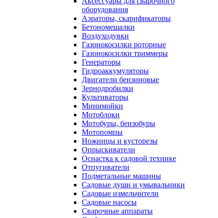
Аксессуары для сварочного
оборудования
Аэраторы, скарификаторы
Бетономешалки
Воздуходувки
Газонокосилки роторные
Газонокосилки триммеры
Генераторы
Гидроаккумуляторы
Двигатели бензиновые
Зернодробилки
Культиваторы
Минимойки
Мотоблоки
Мотобуры, бензобуры
Мотопомпы
Ножницы и кусторезы
Опрыскиватели
Оснастка к садовой технике
Отпугиватели
Подметальные машины
Садовые души и умывальники
Садовые измельчители
Садовые насосы
Сварочные аппараты