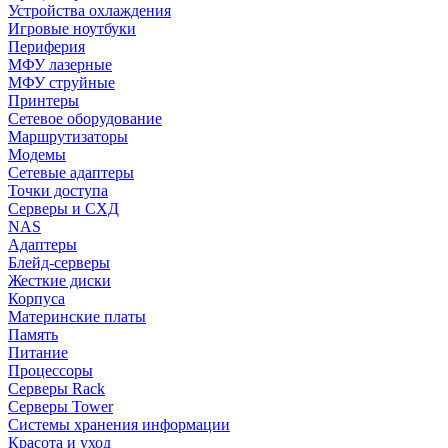
Устройства охлаждения
Игровые ноутбуки
Периферия
МФУ лазерные
МФУ струйные
Принтеры
Сетевое оборудование
Маршрутизаторы
Модемы
Сетевые адаптеры
Точки доступа
Серверы и СХД
NAS
Адаптеры
Блейд-серверы
Жесткие диски
Корпуса
Материнские платы
Память
Питание
Процессоры
Серверы Rack
Серверы Tower
Системы хранения информации
Красота и уход