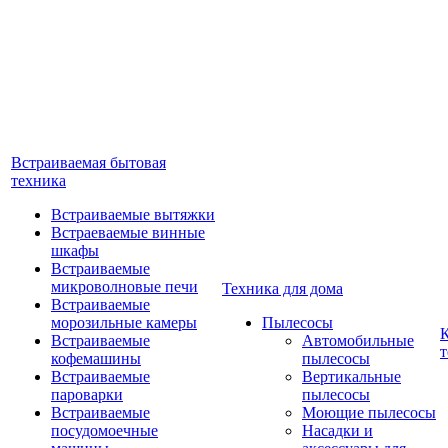
Встраиваемая бытовая
техника
Встраиваемые вытяжки
Встраеваемые винные
шкафы
Встраиваемые
микроволновые печи
Техника для дома
Встраиваемые
морозильные камеры
Пылесосы
Встраиваемые
Автомобильные
т
кофемашины
пылесосы
Встраиваемые
Вертикальные
пароварки
пылесосы
Встраиваемые
Моющие пылесосы
посудомоечные
Насадки и