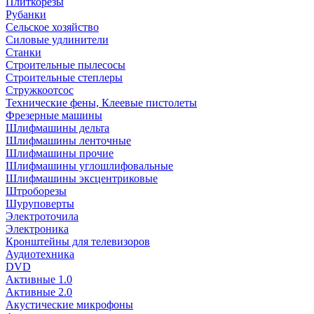
Плиткорезы
Рубанки
Сельское хозяйство
Силовые удлинители
Станки
Строительные пылесосы
Строительные степлеры
Стружкоотсос
Технические фены, Клеевые пистолеты
Фрезерные машины
Шлифмашины дельта
Шлифмашины ленточные
Шлифмашины прочие
Шлифмашины углошлифовальные
Шлифмашины эксцентриковые
Штроборезы
Шуруповерты
Электроточила
Электроника
Кронштейны для телевизоров
Аудиотехника
DVD
Активные 1.0
Активные 2.0
Акустические микрофоны