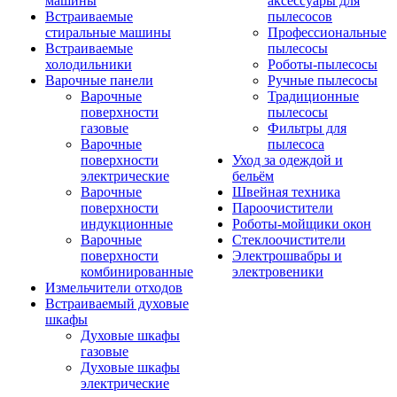
машины
аксессуары для
Встраиваемые
пылесосов
стиральные машины
Профессиональные
Встраиваемые
пылесосы
холодильники
Роботы-пылесосы
Варочные панели
Ручные пылесосы
Варочные
Традиционные
поверхности
пылесосы
газовые
Фильтры для
Варочные
пылесоса
поверхности
Уход за одеждой и
электрические
бельём
Варочные
Швейная техника
поверхности
Пароочистители
индукционные
Роботы-мойщики окон
Варочные
Стеклоочистители
поверхности
Электрошвабры и
комбинированные
электровеники
Измельчители отходов
Встраиваемый духовые
шкафы
Духовые шкафы
газовые
Духовые шкафы
электрические