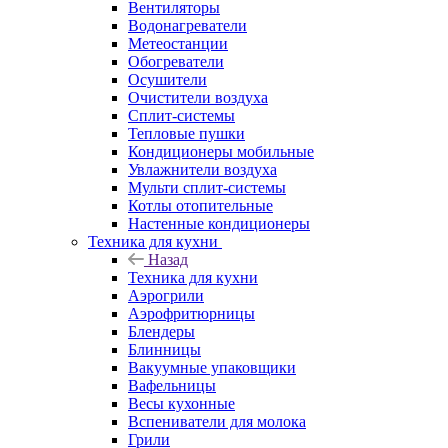
Вентиляторы
Водонагреватели
Метеостанции
Обогреватели
Осушители
Очистители воздуха
Сплит-системы
Тепловые пушки
Кондиционеры мобильные
Увлажнители воздуха
Мульти сплит-системы
Котлы отопительные
Настенные кондиционеры
Техника для кухни
Назад
Техника для кухни
Аэрогрили
Аэрофритюрницы
Блендеры
Блинницы
Вакуумные упаковщики
Вафельницы
Весы кухонные
Вспениватели для молока
Грили