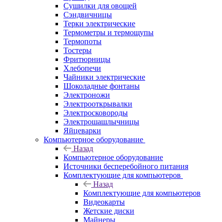
Сушилки для овощей
Сэндвичницы
Терки электрические
Термометры и термощупы
Термопоты
Тостеры
Фритюрницы
Хлебопечи
Чайники электрические
Шоколадные фонтаны
Электроножи
Электрооткрывалки
Электросковороды
Электрошашлычницы
Яйцеварки
Компьютерное оборудование
Назад
Компьютерное оборудование
Источники бесперебойного питания
Комплектующие для компьютеров
Назад
Комплектующие для компьютеров
Видеокарты
Жетские диски
Майнеры