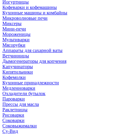
Йогуртницы
Кофеварки и кофемашины
Кухонные машины и комбайны
Микроволновые печи
Миксеры
Мини-печи
Мороженицы
Мультиварки
Мясорубки
Аппараты для сахарной ваты
Ветчинницы
Дымогенераторы для копчения
Капучинаторы
Кипятильники
Кофемолки
Кухонные принадлежности
Медленноварки
Охладители бутылок
Пароварки
Прессы для масла
Раклетницы
Рисоварки
Соковарки
Соковыжималки
Су-Вид