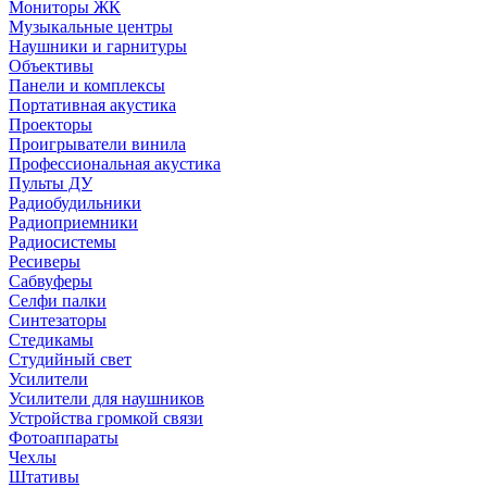
Мониторы ЖК
Музыкальные центры
Наушники и гарнитуры
Объективы
Панели и комплексы
Портативная акустика
Проекторы
Проигрыватели винила
Профессиональная акустика
Пульты ДУ
Радиобудильники
Радиоприемники
Радиосистемы
Ресиверы
Сабвуферы
Селфи палки
Синтезаторы
Стедикамы
Студийный свет
Усилители
Усилители для наушников
Устройства громкой связи
Фотоаппараты
Чехлы
Штативы