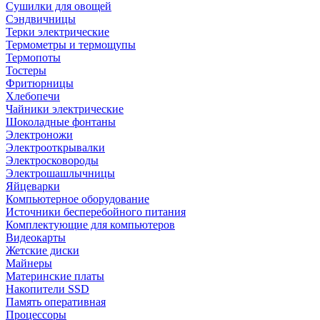
Сушилки для овощей
Сэндвичницы
Терки электрические
Термометры и термощупы
Термопоты
Тостеры
Фритюрницы
Хлебопечи
Чайники электрические
Шоколадные фонтаны
Электроножи
Электрооткрывалки
Электросковороды
Электрошашлычницы
Яйцеварки
Компьютерное оборудование
Источники бесперебойного питания
Комплектующие для компьютеров
Видеокарты
Жетские диски
Майнеры
Материнские платы
Накопители SSD
Память оперативная
Процессоры