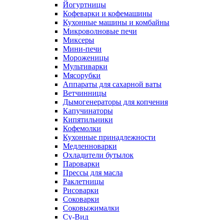
Йогуртницы
Кофеварки и кофемашины
Кухонные машины и комбайны
Микроволновые печи
Миксеры
Мини-печи
Мороженицы
Мультиварки
Мясорубки
Аппараты для сахарной ваты
Ветчинницы
Дымогенераторы для копчения
Капучинаторы
Кипятильники
Кофемолки
Кухонные принадлежности
Медленноварки
Охладители бутылок
Пароварки
Прессы для масла
Раклетницы
Рисоварки
Соковарки
Соковыжималки
Су-Вид