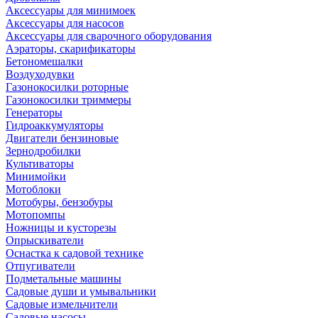
Аксессуары для минимоек
Аксессуары для насосов
Аксессуары для сварочного оборудования
Аэраторы, скарификаторы
Бетономешалки
Воздуходувки
Газонокосилки роторные
Газонокосилки триммеры
Генераторы
Гидроаккумуляторы
Двигатели бензиновые
Зернодробилки
Культиваторы
Минимойки
Мотоблоки
Мотобуры, бензобуры
Мотопомпы
Ножницы и кусторезы
Опрыскиватели
Оснастка к садовой технике
Отпугиватели
Подметальные машины
Садовые души и умывальники
Садовые измельчители
Садовые насосы