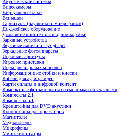
Акустические системы
Видеокамеры
Виртуальные очки
Вспышки
Гарнитуры (наушники с микрофоном)
Ди-джейское оборудование
Домашние кинотеатры в одной коробке
Зарядные устройства
Звуковые панели и саундбары
Зеркальные фотоаппараты
Игровые гарнитуры
Игровые приставки
Игры для игровых консолей
Информационные стойки и киоски
Кабели для аудио, видео
Карты оплаты и цифровой контент
Компактные фотоаппараты со сменными объективами
Комплекты 2.1
Комплекты 5.1
Кронштейны для DVD акустики
Кронштейны для проекторов
Магнитолы
Медиаплееры
Микрофоны
Мини-кинотеатры