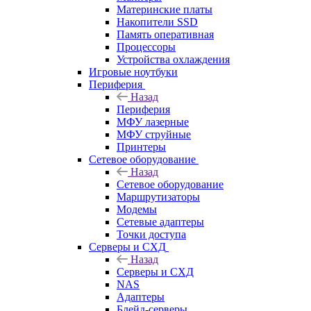
Материнские платы
Накопители SSD
Память оперативная
Процессоры
Устройства охлаждения
Игровые ноутбуки
Периферия
Назад
Периферия
МФУ лазерные
МФУ струйные
Принтеры
Сетевое оборудование
Назад
Сетевое оборудование
Маршрутизаторы
Модемы
Сетевые адаптеры
Точки доступа
Серверы и СХД
Назад
Серверы и СХД
NAS
Адаптеры
Блейд-серверы