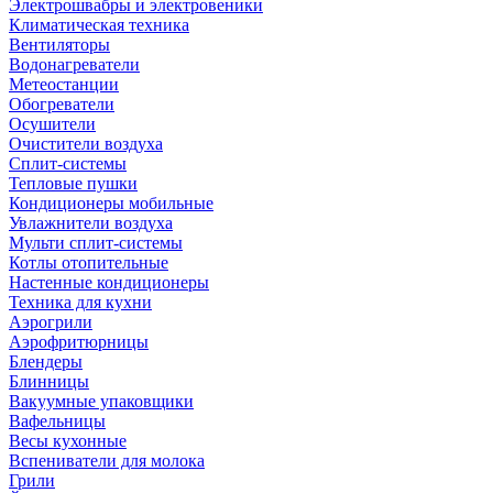
Электрошвабры и электровеники
Климатическая техника
Вентиляторы
Водонагреватели
Метеостанции
Обогреватели
Осушители
Очистители воздуха
Сплит-системы
Тепловые пушки
Кондиционеры мобильные
Увлажнители воздуха
Мульти сплит-системы
Котлы отопительные
Настенные кондиционеры
Техника для кухни
Аэрогрили
Аэрофритюрницы
Блендеры
Блинницы
Вакуумные упаковщики
Вафельницы
Весы кухонные
Вспениватели для молока
Грили