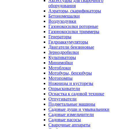
Аксессуары для сварочного
оборудования
Аэраторы, скарификаторы
Бетономешалки
Воздуходувки
Газонокосилки роторные
Газонокосилки триммеры
Генераторы
Гидроаккумуляторы
Двигатели бензиновые
Зернодробилки
Культиваторы
Минимойки
Мотоблоки
Мотобуры, бензобуры
Мотопомпы
Ножницы и кусторезы
Опрыскиватели
Оснастка к садовой технике
Отпугиватели
Подметальные машины
Садовые души и умывальники
Садовые измельчители
Садовые насосы
Сварочные аппараты