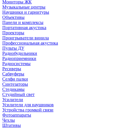
Мониторы ЖК
Музыкальные центры
Наушники и гарнитуры
Объективы
Панели и комплексы
Портативная акустика
Проекторы
Проигрыватели винила
Профессиональная акустика
Пульты ДУ
Радиобудильники
Радиоприемники
Радиосистемы
Ресиверы
Сабвуферы
Селфи палки
Синтезаторы
Стедикамы
Студийный свет
Усилители
Усилители для наушников
Устройства громкой связи
Фотоаппараты
Чехлы
Штативы