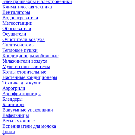
Электрошвабры и электровеники
Климатическая техника
Вентиляторы
Водонагреватели
Метеостанции
Обогреватели
Осушители
Очистители воздуха
Сплит-системы
Тепловые пушки
Кондиционеры мобильные
Увлажнители воздуха
Мульти сплит-системы
Котлы отопительные
Настенные кондиционеры
Техника для кухни
Аэрогрили
Аэрофритюрницы
Блендеры
Блинницы
Вакуумные упаковщики
Вафельницы
Весы кухонные
Вспениватели для молока
Грили