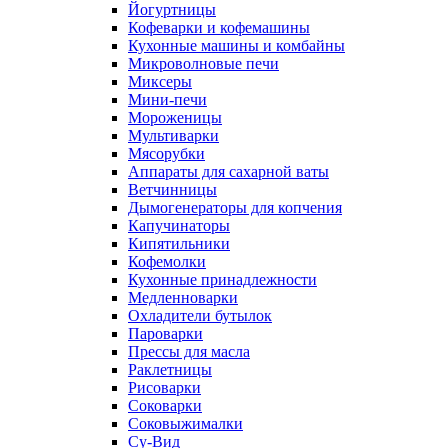
Йогуртницы
Кофеварки и кофемашины
Кухонные машины и комбайны
Микроволновые печи
Миксеры
Мини-печи
Мороженицы
Мультиварки
Мясорубки
Аппараты для сахарной ваты
Ветчинницы
Дымогенераторы для копчения
Капучинаторы
Кипятильники
Кофемолки
Кухонные принадлежности
Медленноварки
Охладители бутылок
Пароварки
Прессы для масла
Раклетницы
Рисоварки
Соковарки
Соковыжималки
Су-Вид