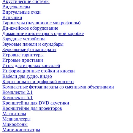
Акустические системы
Видеокамеры
Виртуальные очки
Вспышки
Гарнитуры (наушники с микрофоном)
Ди-джейское оборудование
Домашние кинотеатры в одной коробке
Зарядные устройства
Звуковые панели и саундбары
Зеркальные фотоаппараты
Игровые гарнитуры
Игровые приставки
Игры для игровых консолей
Информационные стойки и киоски
Кабели для аудио, видео
Карты оплаты и цифровой контент
Компактные фотоаппараты со сменными объективами
Комплекты 2.1
Комплекты 5.1
Кронштейны для DVD акустики
Кронштейны для проекторов
Магнитолы
Медиаплееры
Микрофоны
Мини-кинотеатры