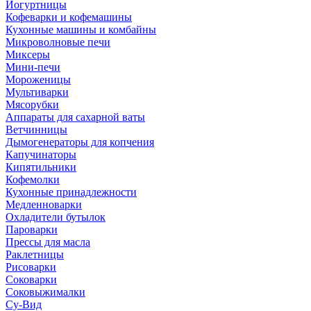
Йогуртницы
Кофеварки и кофемашины
Кухонные машины и комбайны
Микроволновые печи
Миксеры
Мини-печи
Мороженицы
Мультиварки
Мясорубки
Аппараты для сахарной ваты
Ветчинницы
Дымогенераторы для копчения
Капучинаторы
Кипятильники
Кофемолки
Кухонные принадлежности
Медленноварки
Охладители бутылок
Пароварки
Прессы для масла
Раклетницы
Рисоварки
Соковарки
Соковыжималки
Су-Вид