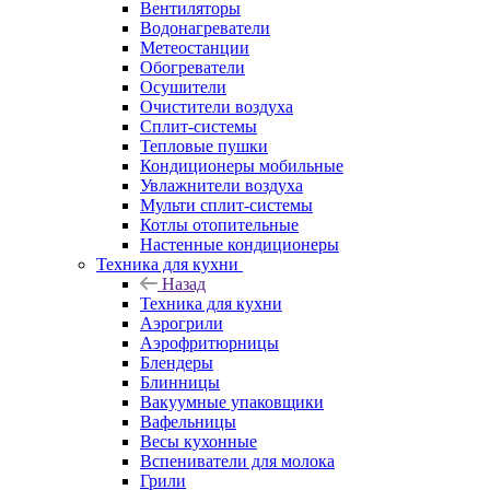
Вентиляторы
Водонагреватели
Метеостанции
Обогреватели
Осушители
Очистители воздуха
Сплит-системы
Тепловые пушки
Кондиционеры мобильные
Увлажнители воздуха
Мульти сплит-системы
Котлы отопительные
Настенные кондиционеры
Техника для кухни
Назад
Техника для кухни
Аэрогрили
Аэрофритюрницы
Блендеры
Блинницы
Вакуумные упаковщики
Вафельницы
Весы кухонные
Вспениватели для молока
Грили