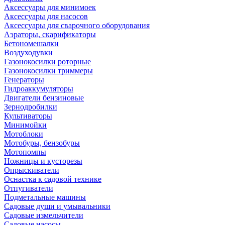
Аксессуары для минимоек
Аксессуары для насосов
Аксессуары для сварочного оборудования
Аэраторы, скарификаторы
Бетономешалки
Воздуходувки
Газонокосилки роторные
Газонокосилки триммеры
Генераторы
Гидроаккумуляторы
Двигатели бензиновые
Зернодробилки
Культиваторы
Минимойки
Мотоблоки
Мотобуры, бензобуры
Мотопомпы
Ножницы и кусторезы
Опрыскиватели
Оснастка к садовой технике
Отпугиватели
Подметальные машины
Садовые души и умывальники
Садовые измельчители
Садовые насосы