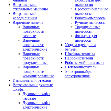
машины
аксессуары для
Встраиваемые
пылесосов
стиральные машины
Профессиональные
Встраиваемые
пылесосы
холодильники
Роботы-пылесосы
Варочные панели
Ручные пылесосы
Варочные
Традиционные
поверхности
пылесосы
газовые
Фильтры для
Варочные
пылесоса
поверхности
Уход за одеждой и
электрические
бельём
Варочные
Швейная техника
поверхности
Пароочистители
индукционные
Роботы-мойщики окон
Варочные
Стеклоочистители
поверхности
Электрошвабры и
комбинированные
электровеники
Измельчители отходов
Встраиваемый духовые
шкафы
Духовые шкафы
газовые
Духовые шкафы
электрические