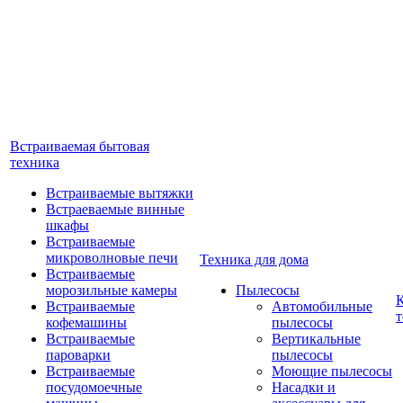
Встраиваемая бытовая
техника
Встраиваемые вытяжки
Встраеваемые винные
шкафы
Встраиваемые
микроволновые печи
Техника для дома
Встраиваемые
морозильные камеры
Пылесосы
Встраиваемые
Автомобильные
т
кофемашины
пылесосы
Встраиваемые
Вертикальные
пароварки
пылесосы
Встраиваемые
Моющие пылесосы
посудомоечные
Насадки и