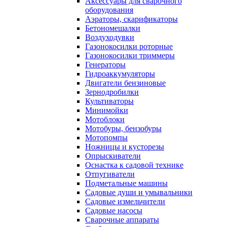
Аксессуары для сварочного
оборудования
Аэраторы, скарификаторы
Бетономешалки
Воздуходувки
Газонокосилки роторные
Газонокосилки триммеры
Генераторы
Гидроаккумуляторы
Двигатели бензиновые
Зернодробилки
Культиваторы
Минимойки
Мотоблоки
Мотобуры, бензобуры
Мотопомпы
Ножницы и кусторезы
Опрыскиватели
Оснастка к садовой технике
Отпугиватели
Подметальные машины
Садовые души и умывальники
Садовые измельчители
Садовые насосы
Сварочные аппараты