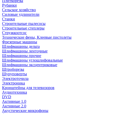
Плиткорезы
Рубанки
Сельское хозяйство
Силовые удлинители
Станки
Строительные пылесосы
Строительные степлеры
Стружкоотсос
Технические фены, Клеевые пистолеты
Фрезерные машины
Шлифмашины дельта
Шлифмашины ленточные
Шлифмашины прочие
Шлифмашины углошлифовальные
Шлифмашины эксцентриковые
Штроборезы
Шуруповерты
Электроточила
Электроника
Кронштейны для телевизоров
Аудиотехника
DVD
Активные 1.0
Активные 2.0
Акустические микрофоны