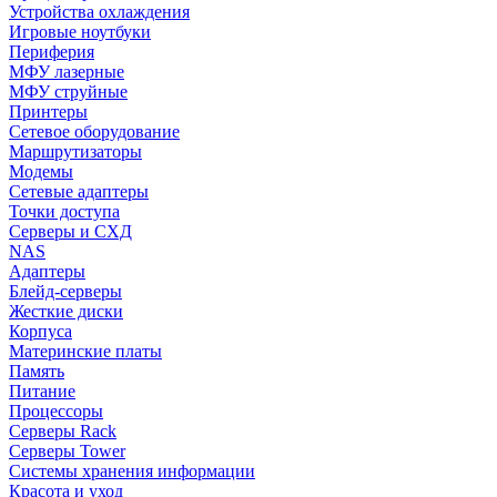
Устройства охлаждения
Игровые ноутбуки
Периферия
МФУ лазерные
МФУ струйные
Принтеры
Сетевое оборудование
Маршрутизаторы
Модемы
Сетевые адаптеры
Точки доступа
Серверы и СХД
NAS
Адаптеры
Блейд-серверы
Жесткие диски
Корпуса
Материнские платы
Память
Питание
Процессоры
Серверы Rack
Серверы Tower
Системы хранения информации
Красота и уход