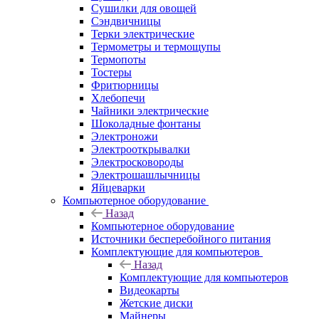
Сушилки для овощей
Сэндвичницы
Терки электрические
Термометры и термощупы
Термопоты
Тостеры
Фритюрницы
Хлебопечи
Чайники электрические
Шоколадные фонтаны
Электроножи
Электрооткрывалки
Электросковороды
Электрошашлычницы
Яйцеварки
Компьютерное оборудование
Назад
Компьютерное оборудование
Источники бесперебойного питания
Комплектующие для компьютеров
Назад
Комплектующие для компьютеров
Видеокарты
Жетские диски
Майнеры