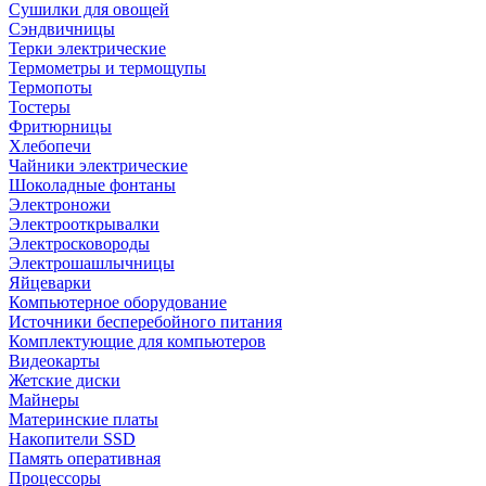
Сушилки для овощей
Сэндвичницы
Терки электрические
Термометры и термощупы
Термопоты
Тостеры
Фритюрницы
Хлебопечи
Чайники электрические
Шоколадные фонтаны
Электроножи
Электрооткрывалки
Электросковороды
Электрошашлычницы
Яйцеварки
Компьютерное оборудование
Источники бесперебойного питания
Комплектующие для компьютеров
Видеокарты
Жетские диски
Майнеры
Материнские платы
Накопители SSD
Память оперативная
Процессоры