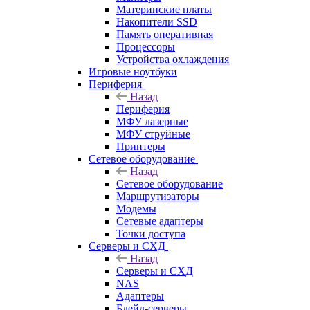
Материнские платы
Накопители SSD
Память оперативная
Процессоры
Устройства охлаждения
Игровые ноутбуки
Периферия
Назад
Периферия
МФУ лазерные
МФУ струйные
Принтеры
Сетевое оборудование
Назад
Сетевое оборудование
Маршрутизаторы
Модемы
Сетевые адаптеры
Точки доступа
Серверы и СХД
Назад
Серверы и СХД
NAS
Адаптеры
Блейд-серверы