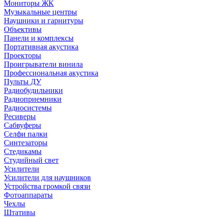
Мониторы ЖК
Музыкальные центры
Наушники и гарнитуры
Объективы
Панели и комплексы
Портативная акустика
Проекторы
Проигрыватели винила
Профессиональная акустика
Пульты ДУ
Радиобудильники
Радиоприемники
Радиосистемы
Ресиверы
Сабвуферы
Селфи палки
Синтезаторы
Стедикамы
Студийный свет
Усилители
Усилители для наушников
Устройства громкой связи
Фотоаппараты
Чехлы
Штативы