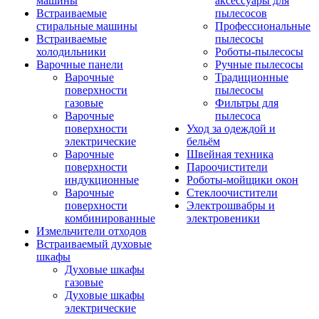
машины
аксессуары для
Встраиваемые
пылесосов
стиральные машины
Профессиональные
Встраиваемые
пылесосы
холодильники
Роботы-пылесосы
Варочные панели
Ручные пылесосы
Варочные
Традиционные
поверхности
пылесосы
газовые
Фильтры для
Варочные
пылесоса
поверхности
Уход за одеждой и
электрические
бельём
Варочные
Швейная техника
поверхности
Пароочистители
индукционные
Роботы-мойщики окон
Варочные
Стеклоочистители
поверхности
Электрошвабры и
комбинированные
электровеники
Измельчители отходов
Встраиваемый духовые
шкафы
Духовые шкафы
газовые
Духовые шкафы
электрические