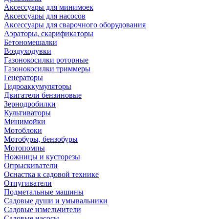
Аксессуары для минимоек
Аксессуары для насосов
Аксессуары для сварочного оборудования
Аэраторы, скарификаторы
Бетономешалки
Воздуходувки
Газонокосилки роторные
Газонокосилки триммеры
Генераторы
Гидроаккумуляторы
Двигатели бензиновые
Зернодробилки
Культиваторы
Минимойки
Мотоблоки
Мотобуры, бензобуры
Мотопомпы
Ножницы и кусторезы
Опрыскиватели
Оснастка к садовой технике
Отпугиватели
Подметальные машины
Садовые души и умывальники
Садовые измельчители
Садовые насосы