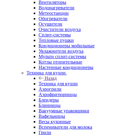
Вентиляторы
Водонагреватели
Метеостанции
Обогреватели
Осушители
Очистители воздуха
Сплит-системы
Тепловые пушки
Кондиционеры мобильные
Увлажнители воздуха
Мульти сплит-системы
Котлы отопительные
Настенные кондиционеры
Техника для кухни
Назад
Техника для кухни
Аэрогрили
Аэрофритюрницы
Блендеры
Блинницы
Вакуумные упаковщики
Вафельницы
Весы кухонные
Вспениватели для молока
Грили