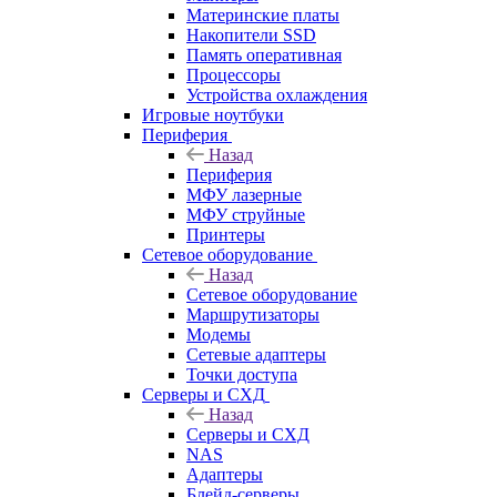
Материнские платы
Накопители SSD
Память оперативная
Процессоры
Устройства охлаждения
Игровые ноутбуки
Периферия
Назад
Периферия
МФУ лазерные
МФУ струйные
Принтеры
Сетевое оборудование
Назад
Сетевое оборудование
Маршрутизаторы
Модемы
Сетевые адаптеры
Точки доступа
Серверы и СХД
Назад
Серверы и СХД
NAS
Адаптеры
Блейд-серверы