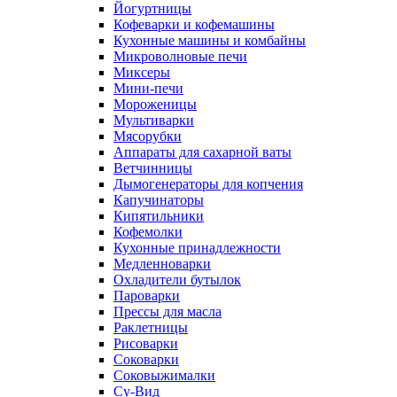
Йогуртницы
Кофеварки и кофемашины
Кухонные машины и комбайны
Микроволновые печи
Миксеры
Мини-печи
Мороженицы
Мультиварки
Мясорубки
Аппараты для сахарной ваты
Ветчинницы
Дымогенераторы для копчения
Капучинаторы
Кипятильники
Кофемолки
Кухонные принадлежности
Медленноварки
Охладители бутылок
Пароварки
Прессы для масла
Раклетницы
Рисоварки
Соковарки
Соковыжималки
Су-Вид