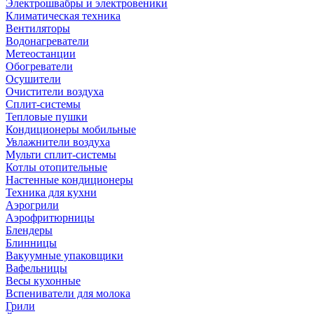
Электрошвабры и электровеники
Климатическая техника
Вентиляторы
Водонагреватели
Метеостанции
Обогреватели
Осушители
Очистители воздуха
Сплит-системы
Тепловые пушки
Кондиционеры мобильные
Увлажнители воздуха
Мульти сплит-системы
Котлы отопительные
Настенные кондиционеры
Техника для кухни
Аэрогрили
Аэрофритюрницы
Блендеры
Блинницы
Вакуумные упаковщики
Вафельницы
Весы кухонные
Вспениватели для молока
Грили