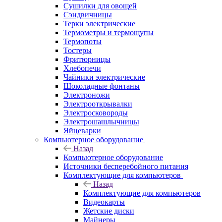
Сушилки для овощей
Сэндвичницы
Терки электрические
Термометры и термощупы
Термопоты
Тостеры
Фритюрницы
Хлебопечи
Чайники электрические
Шоколадные фонтаны
Электроножи
Электрооткрывалки
Электросковороды
Электрошашлычницы
Яйцеварки
Компьютерное оборудование
Назад
Компьютерное оборудование
Источники бесперебойного питания
Комплектующие для компьютеров
Назад
Комплектующие для компьютеров
Видеокарты
Жетские диски
Майнеры