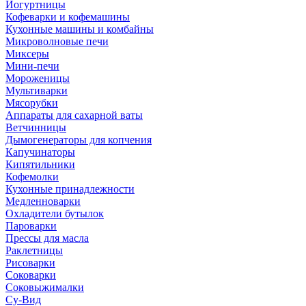
Йогуртницы
Кофеварки и кофемашины
Кухонные машины и комбайны
Микроволновые печи
Миксеры
Мини-печи
Мороженицы
Мультиварки
Мясорубки
Аппараты для сахарной ваты
Ветчинницы
Дымогенераторы для копчения
Капучинаторы
Кипятильники
Кофемолки
Кухонные принадлежности
Медленноварки
Охладители бутылок
Пароварки
Прессы для масла
Раклетницы
Рисоварки
Соковарки
Соковыжималки
Су-Вид