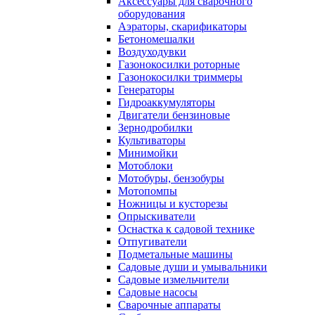
Аксессуары для сварочного
оборудования
Аэраторы, скарификаторы
Бетономешалки
Воздуходувки
Газонокосилки роторные
Газонокосилки триммеры
Генераторы
Гидроаккумуляторы
Двигатели бензиновые
Зернодробилки
Культиваторы
Минимойки
Мотоблоки
Мотобуры, бензобуры
Мотопомпы
Ножницы и кусторезы
Опрыскиватели
Оснастка к садовой технике
Отпугиватели
Подметальные машины
Садовые души и умывальники
Садовые измельчители
Садовые насосы
Сварочные аппараты