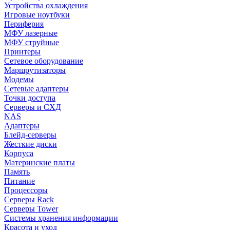
Устройства охлаждения
Игровые ноутбуки
Периферия
МФУ лазерные
МФУ струйные
Принтеры
Сетевое оборудование
Маршрутизаторы
Модемы
Сетевые адаптеры
Точки доступа
Серверы и СХД
NAS
Адаптеры
Блейд-серверы
Жесткие диски
Корпуса
Материнские платы
Память
Питание
Процессоры
Серверы Rack
Серверы Tower
Системы хранения информации
Красота и уход