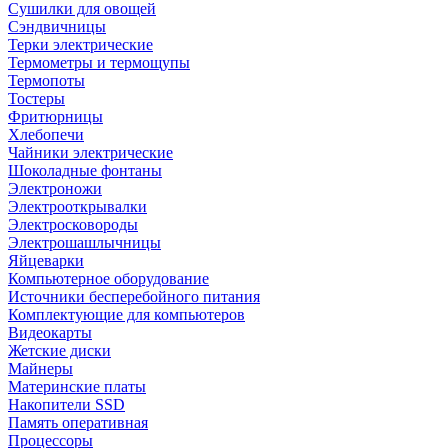
Сушилки для овощей
Сэндвичницы
Терки электрические
Термометры и термощупы
Термопоты
Тостеры
Фритюрницы
Хлебопечи
Чайники электрические
Шоколадные фонтаны
Электроножи
Электрооткрывалки
Электросковороды
Электрошашлычницы
Яйцеварки
Компьютерное оборудование
Источники бесперебойного питания
Комплектующие для компьютеров
Видеокарты
Жетские диски
Майнеры
Материнские платы
Накопители SSD
Память оперативная
Процессоры