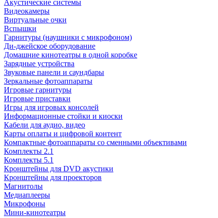
Акустические системы
Видеокамеры
Виртуальные очки
Вспышки
Гарнитуры (наушники с микрофоном)
Ди-джейское оборудование
Домашние кинотеатры в одной коробке
Зарядные устройства
Звуковые панели и саундбары
Зеркальные фотоаппараты
Игровые гарнитуры
Игровые приставки
Игры для игровых консолей
Информационные стойки и киоски
Кабели для аудио, видео
Карты оплаты и цифровой контент
Компактные фотоаппараты со сменными объективами
Комплекты 2.1
Комплекты 5.1
Кронштейны для DVD акустики
Кронштейны для проекторов
Магнитолы
Медиаплееры
Микрофоны
Мини-кинотеатры