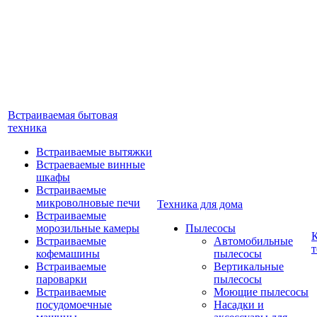
Встраиваемая бытовая
техника
Встраиваемые вытяжки
Встраеваемые винные
шкафы
Встраиваемые
микроволновые печи
Техника для дома
Встраиваемые
морозильные камеры
Пылесосы
Встраиваемые
Автомобильные
т
кофемашины
пылесосы
Встраиваемые
Вертикальные
пароварки
пылесосы
Встраиваемые
Моющие пылесосы
посудомоечные
Насадки и