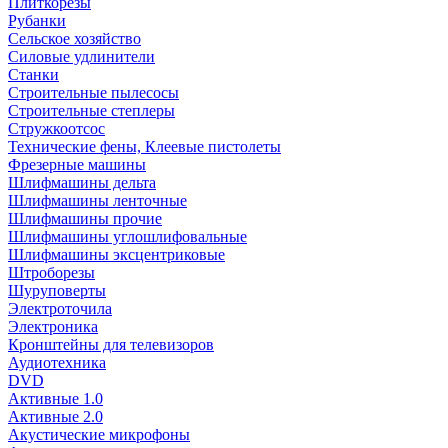
Плиткорезы
Рубанки
Сельское хозяйство
Силовые удлинители
Станки
Строительные пылесосы
Строительные степлеры
Стружкоотсос
Технические фены, Клеевые пистолеты
Фрезерные машины
Шлифмашины дельта
Шлифмашины ленточные
Шлифмашины прочие
Шлифмашины углошлифовальные
Шлифмашины эксцентриковые
Штроборезы
Шуруповерты
Электроточила
Электроника
Кронштейны для телевизоров
Аудиотехника
DVD
Активные 1.0
Активные 2.0
Акустические микрофоны