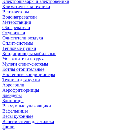
Электрошвабры и электровеники
Климатическая техника
Вентиляторы
Водонагреватели
Метеостанции
Обогреватели
Осушители
Очистители воздуха
Сплит-системы
Тепловые пушки
Кондиционеры мобильные
Увлажнители воздуха
Мульти сплит-системы
Котлы отопительные
Настенные кондиционеры
Техника для кухни
Аэрогрили
Аэрофритюрницы
Блендеры
Блинницы
Вакуумные упаковщики
Вафельницы
Весы кухонные
Вспениватели для молока
Грили