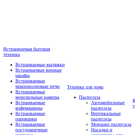
Встраиваемая бытовая
техника
Встраиваемые вытяжки
Встраеваемые винные
шкафы
Встраиваемые
микроволновые печи
Техника для дома
Встраиваемые
морозильные камеры
Пылесосы
Встраиваемые
Автомобильные
т
кофемашины
пылесосы
Встраиваемые
Вертикальные
пароварки
пылесосы
Встраиваемые
Моющие пылесосы
посудомоечные
Насадки и