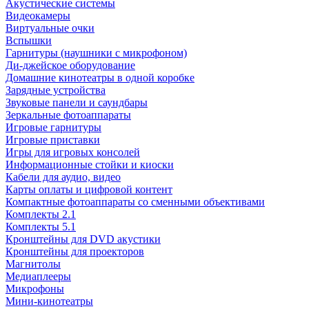
Акустические системы
Видеокамеры
Виртуальные очки
Вспышки
Гарнитуры (наушники с микрофоном)
Ди-джейское оборудование
Домашние кинотеатры в одной коробке
Зарядные устройства
Звуковые панели и саундбары
Зеркальные фотоаппараты
Игровые гарнитуры
Игровые приставки
Игры для игровых консолей
Информационные стойки и киоски
Кабели для аудио, видео
Карты оплаты и цифровой контент
Компактные фотоаппараты со сменными объективами
Комплекты 2.1
Комплекты 5.1
Кронштейны для DVD акустики
Кронштейны для проекторов
Магнитолы
Медиаплееры
Микрофоны
Мини-кинотеатры