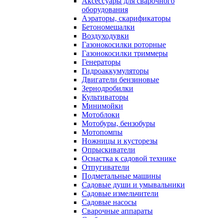
Аксессуары для сварочного
оборудования
Аэраторы, скарификаторы
Бетономешалки
Воздуходувки
Газонокосилки роторные
Газонокосилки триммеры
Генераторы
Гидроаккумуляторы
Двигатели бензиновые
Зернодробилки
Культиваторы
Минимойки
Мотоблоки
Мотобуры, бензобуры
Мотопомпы
Ножницы и кусторезы
Опрыскиватели
Оснастка к садовой технике
Отпугиватели
Подметальные машины
Садовые души и умывальники
Садовые измельчители
Садовые насосы
Сварочные аппараты