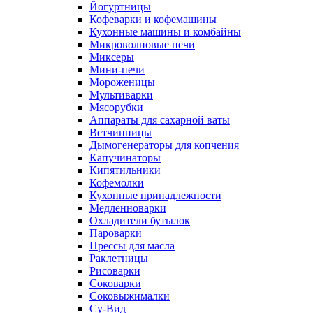
Йогуртницы
Кофеварки и кофемашины
Кухонные машины и комбайны
Микроволновые печи
Миксеры
Мини-печи
Мороженицы
Мультиварки
Мясорубки
Аппараты для сахарной ваты
Ветчинницы
Дымогенераторы для копчения
Капучинаторы
Кипятильники
Кофемолки
Кухонные принадлежности
Медленноварки
Охладители бутылок
Пароварки
Прессы для масла
Раклетницы
Рисоварки
Соковарки
Соковыжималки
Су-Вид