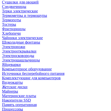
Сушилки для овощей
Сэндвичницы
Терки электрические
Термометры и термощупы
Термопоты
Тостеры
Фритюрницы
Хлебопечи
Чайники электрические
Шоколадные фонтаны
Электроножи
Электрооткрывалки
Электросковороды
Электрошашлычницы
Яйцеварки
Компьютерное оборудование
Источники бесперебойного питания
Комплектующие для компьютеров
Видеокарты
Жетские диски
Майнеры
Материнские платы
Накопители SSD
Память оперативная
Процессоры