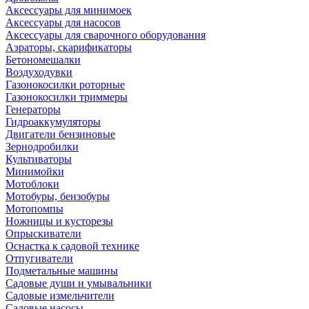
Аксессуары для минимоек
Аксессуары для насосов
Аксессуары для сварочного оборудования
Аэраторы, скарификаторы
Бетономешалки
Воздуходувки
Газонокосилки роторные
Газонокосилки триммеры
Генераторы
Гидроаккумуляторы
Двигатели бензиновые
Зернодробилки
Культиваторы
Минимойки
Мотоблоки
Мотобуры, бензобуры
Мотопомпы
Ножницы и кусторезы
Опрыскиватели
Оснастка к садовой технике
Отпугиватели
Подметальные машины
Садовые души и умывальники
Садовые измельчители
Садовые насосы