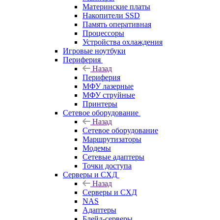
Материнские платы
Накопители SSD
Память оперативная
Процессоры
Устройства охлаждения
Игровые ноутбуки
Периферия
Назад
Периферия
МФУ лазерные
МФУ струйные
Принтеры
Сетевое оборудование
Назад
Сетевое оборудование
Маршрутизаторы
Модемы
Сетевые адаптеры
Точки доступа
Серверы и СХД
Назад
Серверы и СХД
NAS
Адаптеры
Блейд-серверы