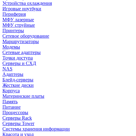
Устройства охлаждения
Игровые ноутбуки
Периферия
МФУ лазерные
МФУ струйные
Принтеры
Сетевое оборудование
Маршрутизаторы
Модемы
Сетевые адаптеры
Точки доступа
Серверы и СХД
NAS
Адаптеры
Блейд-серверы
Жесткие диски
Корпуса
Материнские платы
Память
Питание
Процессоры
Серверы Rack
Серверы Tower
Системы хранения информации
Красота и уход