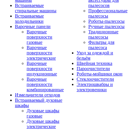
машины
аксессуары для
Встраиваемые
пылесосов
стиральные машины
Профессиональные
Встраиваемые
пылесосы
холодильники
Роботы-пылесосы
Варочные панели
Ручные пылесосы
Варочные
Традиционные
поверхности
пылесосы
газовые
Фильтры для
Варочные
пылесоса
поверхности
Уход за одеждой и
электрические
бельём
Варочные
Швейная техника
поверхности
Пароочистители
индукционные
Роботы-мойщики окон
Варочные
Стеклоочистители
поверхности
Электрошвабры и
комбинированные
электровеники
Измельчители отходов
Встраиваемый духовые
шкафы
Духовые шкафы
газовые
Духовые шкафы
электрические