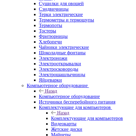
Сушилки для овощей
Сэндвичницы
Терки электрические
Термометры и термощупы
Термопоты
Тостеры
Фритюрницы
Хлебопечи
Чайники электрические
Шоколадные фонтаны
Электроножи
Электрооткрывалки
Электросковороды
Электрошашлычницы
Яйцеварки
Компьютерное оборудование
Назад
Компьютерное оборудование
Источники бесперебойного питания
Комплектующие для компьютеров
Назад
Комплектующие для компьютеров
Видеокарты
Жетские диски
Майнеры