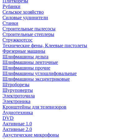
Плиткорезы
Рубанки
Сельское хозяйство
Силовые удлинители
Станки
Строительные пылесосы
Строительные степлеры
Стружкоотсос
Технические фены, Клеевые пистолеты
Фрезерные машины
Шлифмашины дельта
Шлифмашины ленточные
Шлифмашины прочие
Шлифмашины углошлифовальные
Шлифмашины эксцентриковые
Штроборезы
Шуруповерты
Электроточила
Электроника
Кронштейны для телевизоров
Аудиотехника
DVD
Активные 1.0
Активные 2.0
Акустические микрофоны