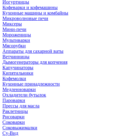
Йогуртницы
Кофеварки и кофемашины
Кухонные машины и комбайны
Микроволновые печи
Миксеры
Мини-печи
Мороженицы
Мультиварки
Мясорубки
Аппараты для сахарной ваты
Ветчинницы
Дымогенераторы для копчения
Капучинаторы
Кипятильники
Кофемолки
Кухонные принадлежности
Медленноварки
Охладители бутылок
Пароварки
Прессы для масла
Раклетницы
Рисоварки
Соковарки
Соковыжималки
Су-Вид