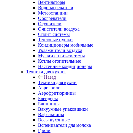
Вентиляторы
Водонагреватели
Метеостанции
Обогреватели
Осушители
Очистители воздуха
Сплит-системы
Тепловые пушки
Кондиционеры мобильные
Увлажнители воздуха
Мульти сплит-системы
Котлы отопительные
Настенные кондиционеры
Техника для кухни
Назад
Техника для кухни
Аэрогрили
Аэрофритюрницы
Блендеры
Блинницы
Вакуумные упаковщики
Вафельницы
Весы кухонные
Вспениватели для молока
Грили