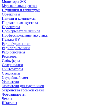
Мониторы ЖК
Музыкальные центры
Наушники и гарнитуры
Объективы
Панели и комплексы
Портативная акустика
Проекторы
Проигрыватели винила
Профессиональная акустика
Пульты ДУ
Радиобудильники
Радиоприемники
Радиосистемы
Ресиверы
Сабвуферы
Селфи палки
Синтезаторы
Стедикамы
Студийный свет
Усилители
Усилители для наушников
Устройства громкой связи
Фотоаппараты
Чехлы
Штативы