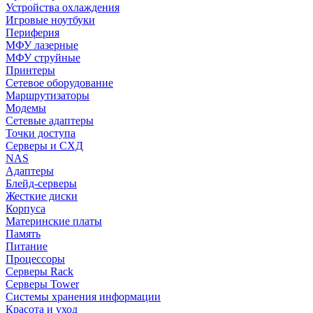
Устройства охлаждения
Игровые ноутбуки
Периферия
МФУ лазерные
МФУ струйные
Принтеры
Сетевое оборудование
Маршрутизаторы
Модемы
Сетевые адаптеры
Точки доступа
Серверы и СХД
NAS
Адаптеры
Блейд-серверы
Жесткие диски
Корпуса
Материнские платы
Память
Питание
Процессоры
Серверы Rack
Серверы Tower
Системы хранения информации
Красота и уход