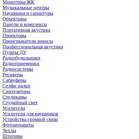
Мониторы ЖК
Музыкальные центры
Наушники и гарнитуры
Объективы
Панели и комплексы
Портативная акустика
Проекторы
Проигрыватели винила
Профессиональная акустика
Пульты ДУ
Радиобудильники
Радиоприемники
Радиосистемы
Ресиверы
Сабвуферы
Селфи палки
Синтезаторы
Стедикамы
Студийный свет
Усилители
Усилители для наушников
Устройства громкой связи
Фотоаппараты
Чехлы
Штативы