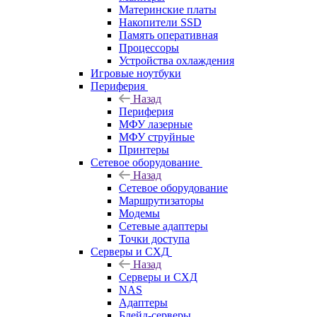
Материнские платы
Накопители SSD
Память оперативная
Процессоры
Устройства охлаждения
Игровые ноутбуки
Периферия
Назад
Периферия
МФУ лазерные
МФУ струйные
Принтеры
Сетевое оборудование
Назад
Сетевое оборудование
Маршрутизаторы
Модемы
Сетевые адаптеры
Точки доступа
Серверы и СХД
Назад
Серверы и СХД
NAS
Адаптеры
Блейд-серверы