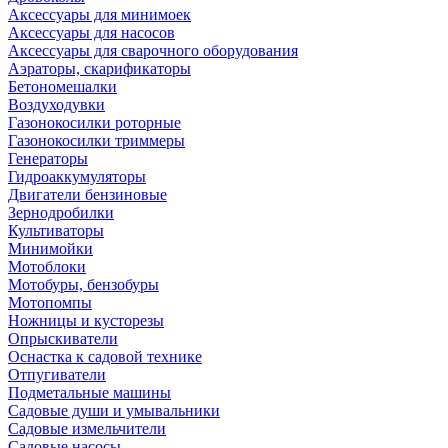
Аксессуары для минимоек
Аксессуары для насосов
Аксессуары для сварочного оборудования
Аэраторы, скарификаторы
Бетономешалки
Воздуходувки
Газонокосилки роторные
Газонокосилки триммеры
Генераторы
Гидроаккумуляторы
Двигатели бензиновые
Зернодробилки
Культиваторы
Минимойки
Мотоблоки
Мотобуры, бензобуры
Мотопомпы
Ножницы и кусторезы
Опрыскиватели
Оснастка к садовой технике
Отпугиватели
Подметальные машины
Садовые души и умывальники
Садовые измельчители
Садовые насосы