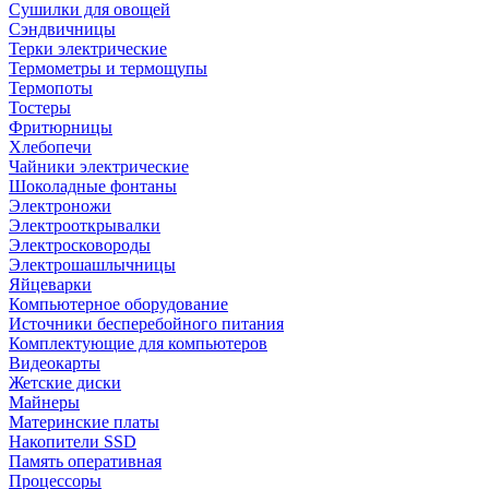
Сушилки для овощей
Сэндвичницы
Терки электрические
Термометры и термощупы
Термопоты
Тостеры
Фритюрницы
Хлебопечи
Чайники электрические
Шоколадные фонтаны
Электроножи
Электрооткрывалки
Электросковороды
Электрошашлычницы
Яйцеварки
Компьютерное оборудование
Источники бесперебойного питания
Комплектующие для компьютеров
Видеокарты
Жетские диски
Майнеры
Материнские платы
Накопители SSD
Память оперативная
Процессоры