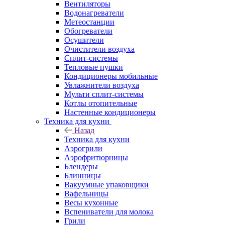
Вентиляторы
Водонагреватели
Метеостанции
Обогреватели
Осушители
Очистители воздуха
Сплит-системы
Тепловые пушки
Кондиционеры мобильные
Увлажнители воздуха
Мульти сплит-системы
Котлы отопительные
Настенные кондиционеры
Техника для кухни
Назад
Техника для кухни
Аэрогрили
Аэрофритюрницы
Блендеры
Блинницы
Вакуумные упаковщики
Вафельницы
Весы кухонные
Вспениватели для молока
Грили