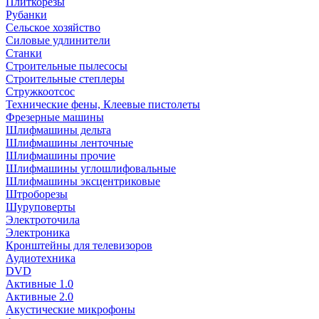
Плиткорезы
Рубанки
Сельское хозяйство
Силовые удлинители
Станки
Строительные пылесосы
Строительные степлеры
Стружкоотсос
Технические фены, Клеевые пистолеты
Фрезерные машины
Шлифмашины дельта
Шлифмашины ленточные
Шлифмашины прочие
Шлифмашины углошлифовальные
Шлифмашины эксцентриковые
Штроборезы
Шуруповерты
Электроточила
Электроника
Кронштейны для телевизоров
Аудиотехника
DVD
Активные 1.0
Активные 2.0
Акустические микрофоны