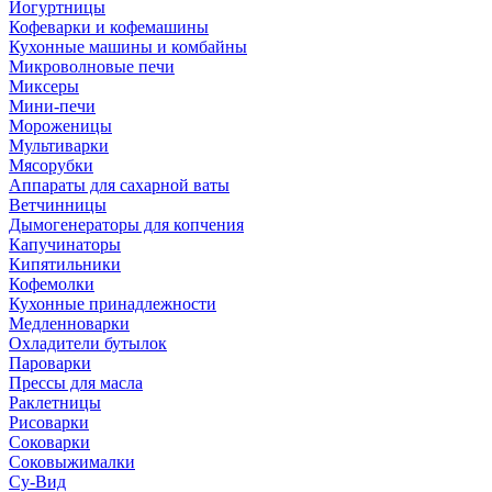
Йогуртницы
Кофеварки и кофемашины
Кухонные машины и комбайны
Микроволновые печи
Миксеры
Мини-печи
Мороженицы
Мультиварки
Мясорубки
Аппараты для сахарной ваты
Ветчинницы
Дымогенераторы для копчения
Капучинаторы
Кипятильники
Кофемолки
Кухонные принадлежности
Медленноварки
Охладители бутылок
Пароварки
Прессы для масла
Раклетницы
Рисоварки
Соковарки
Соковыжималки
Су-Вид