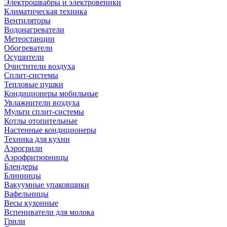
Электрошвабры и электровеники
Климатическая техника
Вентиляторы
Водонагреватели
Метеостанции
Обогреватели
Осушители
Очистители воздуха
Сплит-системы
Тепловые пушки
Кондиционеры мобильные
Увлажнители воздуха
Мульти сплит-системы
Котлы отопительные
Настенные кондиционеры
Техника для кухни
Аэрогрили
Аэрофритюрницы
Блендеры
Блинницы
Вакуумные упаковщики
Вафельницы
Весы кухонные
Вспениватели для молока
Грили