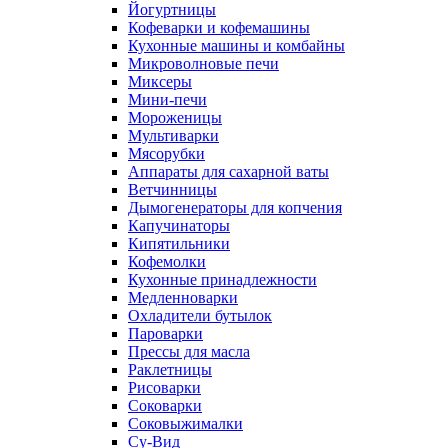
Йогуртницы
Кофеварки и кофемашины
Кухонные машины и комбайны
Микроволновые печи
Миксеры
Мини-печи
Мороженицы
Мультиварки
Мясорубки
Аппараты для сахарной ваты
Ветчинницы
Дымогенераторы для копчения
Капучинаторы
Кипятильники
Кофемолки
Кухонные принадлежности
Медленноварки
Охладители бутылок
Пароварки
Прессы для масла
Раклетницы
Рисоварки
Соковарки
Соковыжималки
Су-Вид