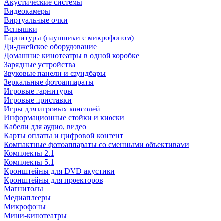
Акустические системы
Видеокамеры
Виртуальные очки
Вспышки
Гарнитуры (наушники с микрофоном)
Ди-джейское оборудование
Домашние кинотеатры в одной коробке
Зарядные устройства
Звуковые панели и саундбары
Зеркальные фотоаппараты
Игровые гарнитуры
Игровые приставки
Игры для игровых консолей
Информационные стойки и киоски
Кабели для аудио, видео
Карты оплаты и цифровой контент
Компактные фотоаппараты со сменными объективами
Комплекты 2.1
Комплекты 5.1
Кронштейны для DVD акустики
Кронштейны для проекторов
Магнитолы
Медиаплееры
Микрофоны
Мини-кинотеатры