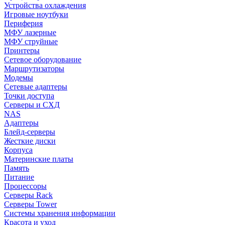
Устройства охлаждения
Игровые ноутбуки
Периферия
МФУ лазерные
МФУ струйные
Принтеры
Сетевое оборудование
Маршрутизаторы
Модемы
Сетевые адаптеры
Точки доступа
Серверы и СХД
NAS
Адаптеры
Блейд-серверы
Жесткие диски
Корпуса
Материнские платы
Память
Питание
Процессоры
Серверы Rack
Серверы Tower
Системы хранения информации
Красота и уход