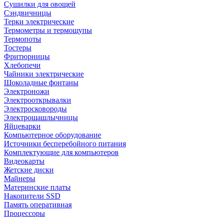
Сушилки для овощей
Сэндвичницы
Терки электрические
Термометры и термощупы
Термопоты
Тостеры
Фритюрницы
Хлебопечи
Чайники электрические
Шоколадные фонтаны
Электроножи
Электрооткрывалки
Электросковороды
Электрошашлычницы
Яйцеварки
Компьютерное оборудование
Источники бесперебойного питания
Комплектующие для компьютеров
Видеокарты
Жетские диски
Майнеры
Материнские платы
Накопители SSD
Память оперативная
Процессоры