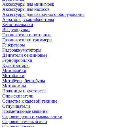
Аксессуары для минимоек
Аксессуары для насосов
Аксессуары для сварочного оборудования
Аэраторы, скарификаторы
Бетономешалки
Воздуходувки
Газонокосилки роторные
Газонокосилки триммеры
Генераторы
Гидроаккумуляторы
Двигатели бензиновые
Зернодробилки
Культиваторы
Минимойки
Мотоблоки
Мотобуры, бензобуры
Мотопомпы
Ножницы и кусторезы
Опрыскиватели
Оснастка к садовой технике
Отпугиватели
Подметальные машины
Садовые души и умывальники
Садовые измельчители
Садовые насосы