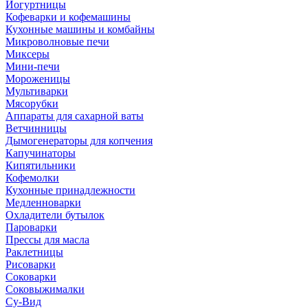
Йогуртницы
Кофеварки и кофемашины
Кухонные машины и комбайны
Микроволновые печи
Миксеры
Мини-печи
Мороженицы
Мультиварки
Мясорубки
Аппараты для сахарной ваты
Ветчинницы
Дымогенераторы для копчения
Капучинаторы
Кипятильники
Кофемолки
Кухонные принадлежности
Медленноварки
Охладители бутылок
Пароварки
Прессы для масла
Раклетницы
Рисоварки
Соковарки
Соковыжималки
Су-Вид