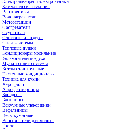
Электрошвабры и электровеники
Климатическая техника
Вентиляторы
Водонагреватели
Метеостанции
Обогреватели
Осушители
Очистители воздуха
Сплит-системы
Тепловые пушки
Кондиционеры мобильные
Увлажнители воздуха
Мульти сплит-системы
Котлы отопительные
Настенные кондиционеры
Техника для кухни
Аэрогрили
Аэрофритюрницы
Блендеры
Блинницы
Вакуумные упаковщики
Вафельницы
Весы кухонные
Вспениватели для молока
Грили