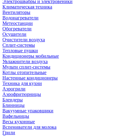
Электрошвабры и электровеники
Климатическая техника
Вентиляторы
Водонагреватели
Метеостанции
Обогреватели
Осушители
Очистители воздуха
Сплит-системы
Тепловые пушки
Кондиционеры мобильные
Увлажнители воздуха
Мульти сплит-системы
Котлы отопительные
Настенные кондиционеры
Техника для кухни
Аэрогрили
Аэрофритюрницы
Блендеры
Блинницы
Вакуумные упаковщики
Вафельницы
Весы кухонные
Вспениватели для молока
Грили