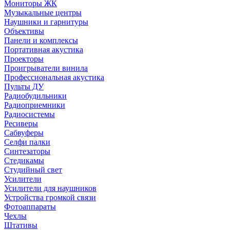
Мониторы ЖК
Музыкальные центры
Наушники и гарнитуры
Объективы
Панели и комплексы
Портативная акустика
Проекторы
Проигрыватели винила
Профессиональная акустика
Пульты ДУ
Радиобудильники
Радиоприемники
Радиосистемы
Ресиверы
Сабвуферы
Селфи палки
Синтезаторы
Стедикамы
Студийный свет
Усилители
Усилители для наушников
Устройства громкой связи
Фотоаппараты
Чехлы
Штативы