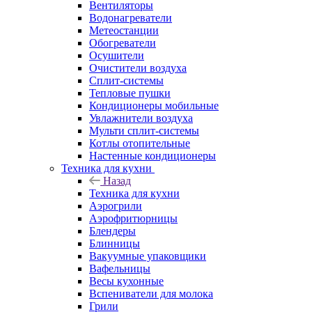
Вентиляторы
Водонагреватели
Метеостанции
Обогреватели
Осушители
Очистители воздуха
Сплит-системы
Тепловые пушки
Кондиционеры мобильные
Увлажнители воздуха
Мульти сплит-системы
Котлы отопительные
Настенные кондиционеры
Техника для кухни
Назад
Техника для кухни
Аэрогрили
Аэрофритюрницы
Блендеры
Блинницы
Вакуумные упаковщики
Вафельницы
Весы кухонные
Вспениватели для молока
Грили