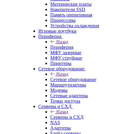
Материнские платы
Накопители SSD
Память оперативная
Процессоры
Устройства охлаждения
Игровые ноутбуки
Периферия
Назад
Периферия
МФУ лазерные
МФУ струйные
Принтеры
Сетевое оборудование
Назад
Сетевое оборудование
Маршрутизаторы
Модемы
Сетевые адаптеры
Точки доступа
Серверы и СХД
Назад
Серверы и СХД
NAS
Адаптеры
Блейд-серверы