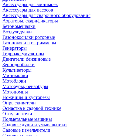
Аксессуары для минимоек
Аксессуары для насосов
Аксессуары для сварочного оборудования
Аэраторы, скарификаторы
Бетономешалки
Воздуходувки
Газонокосилки роторные
Газонокосилки триммеры
Генераторы
Гидроаккумуляторы
Двигатели бензиновые
Зернодробилки
Культиваторы
Минимойки
Мотоблоки
Мотобуры, бензобуры
Мотопомпы
Ножницы и кусторезы
Опрыскиватели
Оснастка к садовой технике
Отпугиватели
Подметальные машины
Садовые души и умывальники
Садовые измельчители
Садовые насосы