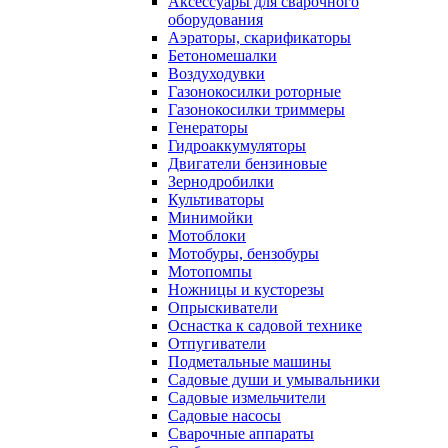
Аксессуары для сварочного
оборудования
Аэраторы, скарификаторы
Бетономешалки
Воздуходувки
Газонокосилки роторные
Газонокосилки триммеры
Генераторы
Гидроаккумуляторы
Двигатели бензиновые
Зернодробилки
Культиваторы
Минимойки
Мотоблоки
Мотобуры, бензобуры
Мотопомпы
Ножницы и кусторезы
Опрыскиватели
Оснастка к садовой технике
Отпугиватели
Подметальные машины
Садовые души и умывальники
Садовые измельчители
Садовые насосы
Сварочные аппараты