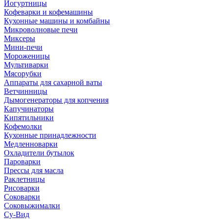
Йогуртницы
Кофеварки и кофемашины
Кухонные машины и комбайны
Микроволновые печи
Миксеры
Мини-печи
Мороженицы
Мультиварки
Мясорубки
Аппараты для сахарной ваты
Ветчинницы
Дымогенераторы для копчения
Капучинаторы
Кипятильники
Кофемолки
Кухонные принадлежности
Медленноварки
Охладители бутылок
Пароварки
Прессы для масла
Раклетницы
Рисоварки
Соковарки
Соковыжималки
Су-Вид