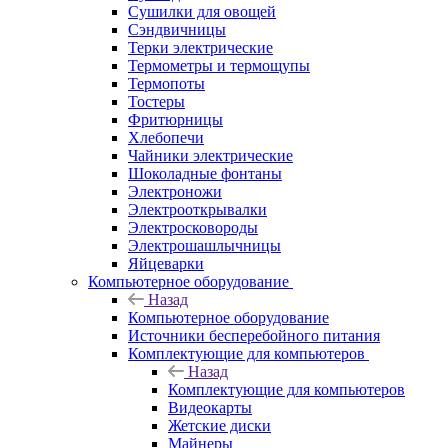
Сушилки для овощей
Сэндвичницы
Терки электрические
Термометры и термощупы
Термопоты
Тостеры
Фритюрницы
Хлебопечи
Чайники электрические
Шоколадные фонтаны
Электроножи
Электрооткрывалки
Электросковороды
Электрошашлычницы
Яйцеварки
Компьютерное оборудование
Назад
Компьютерное оборудование
Источники бесперебойного питания
Комплектующие для компьютеров
Назад
Комплектующие для компьютеров
Видеокарты
Жетские диски
Майнеры