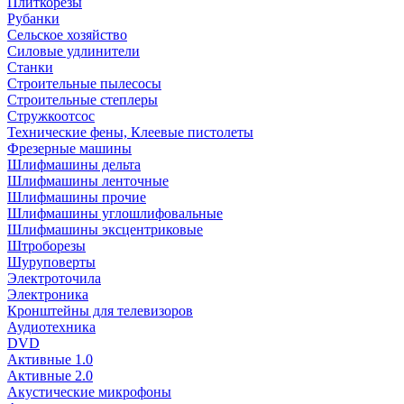
Плиткорезы
Рубанки
Сельское хозяйство
Силовые удлинители
Станки
Строительные пылесосы
Строительные степлеры
Стружкоотсос
Технические фены, Клеевые пистолеты
Фрезерные машины
Шлифмашины дельта
Шлифмашины ленточные
Шлифмашины прочие
Шлифмашины углошлифовальные
Шлифмашины эксцентриковые
Штроборезы
Шуруповерты
Электроточила
Электроника
Кронштейны для телевизоров
Аудиотехника
DVD
Активные 1.0
Активные 2.0
Акустические микрофоны