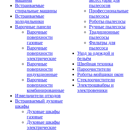
машины
аксессуары для
Встраиваемые
пылесосов
стиральные машины
Профессиональные
Встраиваемые
пылесосы
холодильники
Роботы-пылесосы
Варочные панели
Ручные пылесосы
Варочные
Традиционные
поверхности
пылесосы
газовые
Фильтры для
Варочные
пылесоса
поверхности
Уход за одеждой и
электрические
бельём
Варочные
Швейная техника
поверхности
Пароочистители
индукционные
Роботы-мойщики окон
Варочные
Стеклоочистители
поверхности
Электрошвабры и
комбинированные
электровеники
Измельчители отходов
Встраиваемый духовые
шкафы
Духовые шкафы
газовые
Духовые шкафы
электрические