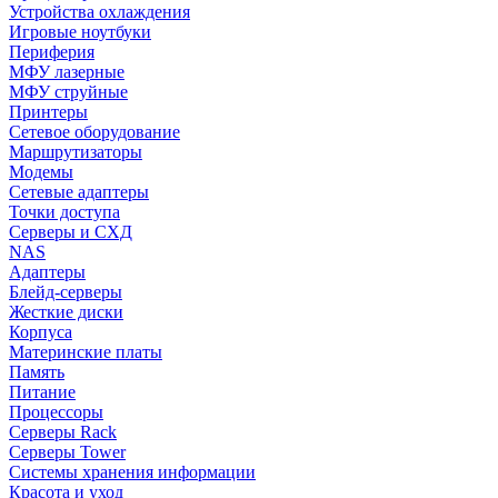
Устройства охлаждения
Игровые ноутбуки
Периферия
МФУ лазерные
МФУ струйные
Принтеры
Сетевое оборудование
Маршрутизаторы
Модемы
Сетевые адаптеры
Точки доступа
Серверы и СХД
NAS
Адаптеры
Блейд-серверы
Жесткие диски
Корпуса
Материнские платы
Память
Питание
Процессоры
Серверы Rack
Серверы Tower
Системы хранения информации
Красота и уход