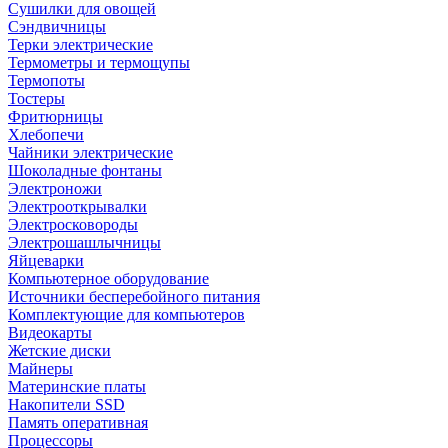
Сушилки для овощей
Сэндвичницы
Терки электрические
Термометры и термощупы
Термопоты
Тостеры
Фритюрницы
Хлебопечи
Чайники электрические
Шоколадные фонтаны
Электроножи
Электрооткрывалки
Электросковороды
Электрошашлычницы
Яйцеварки
Компьютерное оборудование
Источники бесперебойного питания
Комплектующие для компьютеров
Видеокарты
Жетские диски
Майнеры
Материнские платы
Накопители SSD
Память оперативная
Процессоры