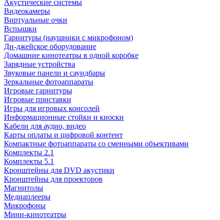
Акустические системы
Видеокамеры
Виртуальные очки
Вспышки
Гарнитуры (наушники с микрофоном)
Ди-джейское оборудование
Домашние кинотеатры в одной коробке
Зарядные устройства
Звуковые панели и саундбары
Зеркальные фотоаппараты
Игровые гарнитуры
Игровые приставки
Игры для игровых консолей
Информационные стойки и киоски
Кабели для аудио, видео
Карты оплаты и цифровой контент
Компактные фотоаппараты со сменными объективами
Комплекты 2.1
Комплекты 5.1
Кронштейны для DVD акустики
Кронштейны для проекторов
Магнитолы
Медиаплееры
Микрофоны
Мини-кинотеатры