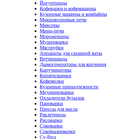
Йогуртницы
Кофеварки и кофемашины
Кухонные машины и комбайны
Микроволновые печи
Миксеры
Мини-печи
Мороженицы
Мультиварки
Мясорубки
Аппараты для сахарной ваты
Ветчинницы
Дымогенераторы для копчения
Капучинаторы
Кипятильники
Кофемолки
Кухонные принадлежности
Медленноварки
Охладители бутылок
Пароварки
Прессы для масла
Раклетницы
Рисоварки
Соковарки
Соковыжималки
Су-Вид