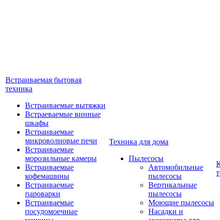
Встраиваемая бытовая
техника
Встраиваемые вытяжки
Встраеваемые винные
шкафы
Встраиваемые
микроволновые печи
Техника для дома
Встраиваемые
морозильные камеры
Пылесосы
Встраиваемые
Автомобильные
т
кофемашины
пылесосы
Встраиваемые
Вертикальные
пароварки
пылесосы
Встраиваемые
Моющие пылесосы
посудомоечные
Насадки и