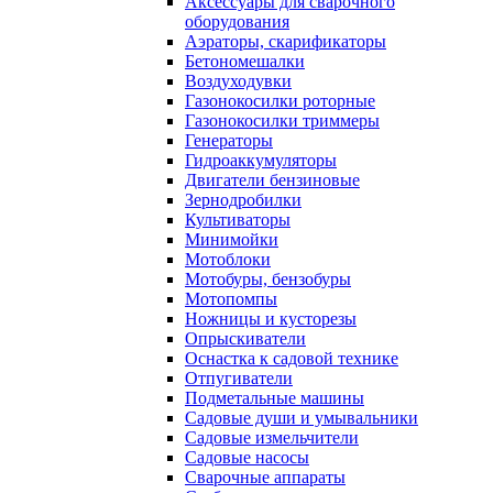
Аксессуары для сварочного
оборудования
Аэраторы, скарификаторы
Бетономешалки
Воздуходувки
Газонокосилки роторные
Газонокосилки триммеры
Генераторы
Гидроаккумуляторы
Двигатели бензиновые
Зернодробилки
Культиваторы
Минимойки
Мотоблоки
Мотобуры, бензобуры
Мотопомпы
Ножницы и кусторезы
Опрыскиватели
Оснастка к садовой технике
Отпугиватели
Подметальные машины
Садовые души и умывальники
Садовые измельчители
Садовые насосы
Сварочные аппараты