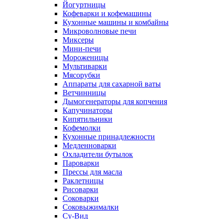
Йогуртницы
Кофеварки и кофемашины
Кухонные машины и комбайны
Микроволновые печи
Миксеры
Мини-печи
Мороженицы
Мультиварки
Мясорубки
Аппараты для сахарной ваты
Ветчинницы
Дымогенераторы для копчения
Капучинаторы
Кипятильники
Кофемолки
Кухонные принадлежности
Медленноварки
Охладители бутылок
Пароварки
Прессы для масла
Раклетницы
Рисоварки
Соковарки
Соковыжималки
Су-Вид