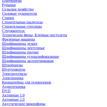
Плиткорезы
Рубанки
Сельское хозяйство
Силовые удлинители
Станки
Строительные пылесосы
Строительные степлеры
Стружкоотсос
Технические фены, Клеевые пистолеты
Фрезерные машины
Шлифмашины дельта
Шлифмашины ленточные
Шлифмашины прочие
Шлифмашины углошлифовальные
Шлифмашины эксцентриковые
Штроборезы
Шуруповерты
Электроточила
Электроника
Кронштейны для телевизоров
Аудиотехника
DVD
Активные 1.0
Активные 2.0
Акустические микрофоны