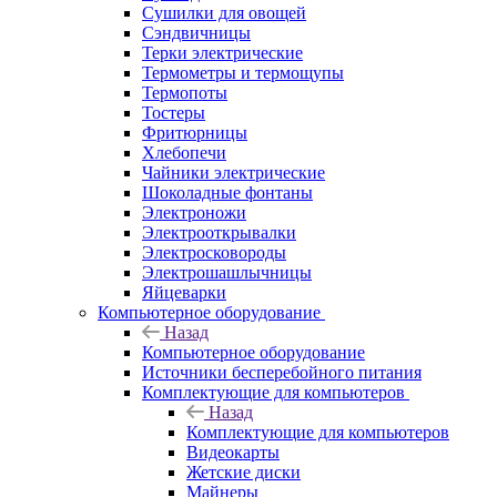
Сушилки для овощей
Сэндвичницы
Терки электрические
Термометры и термощупы
Термопоты
Тостеры
Фритюрницы
Хлебопечи
Чайники электрические
Шоколадные фонтаны
Электроножи
Электрооткрывалки
Электросковороды
Электрошашлычницы
Яйцеварки
Компьютерное оборудование
Назад
Компьютерное оборудование
Источники бесперебойного питания
Комплектующие для компьютеров
Назад
Комплектующие для компьютеров
Видеокарты
Жетские диски
Майнеры