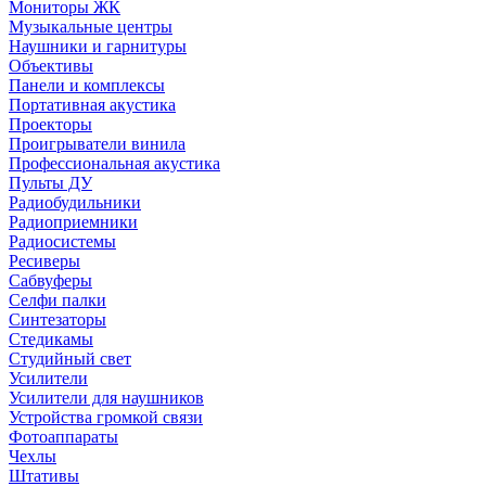
Мониторы ЖК
Музыкальные центры
Наушники и гарнитуры
Объективы
Панели и комплексы
Портативная акустика
Проекторы
Проигрыватели винила
Профессиональная акустика
Пульты ДУ
Радиобудильники
Радиоприемники
Радиосистемы
Ресиверы
Сабвуферы
Селфи палки
Синтезаторы
Стедикамы
Студийный свет
Усилители
Усилители для наушников
Устройства громкой связи
Фотоаппараты
Чехлы
Штативы