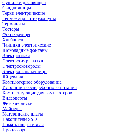
Сушилки для овощей
Сэндвичницы
Терки электрические
Термометры и термощупы
Термопоты
Тостеры
Фритюрницы
Хлебопечи
Чайники электрические
Шоколадные фонтаны
Электроножи
Электрооткрывалки
Электросковороды
Электрошашлычницы
Яйцеварки
Компьютерное оборудование
Источники бесперебойного питания
Комплектующие для компьютеров
Видеокарты
Жетские диски
Майнеры
Материнские платы
Накопители SSD
Память оперативная
Процессоры