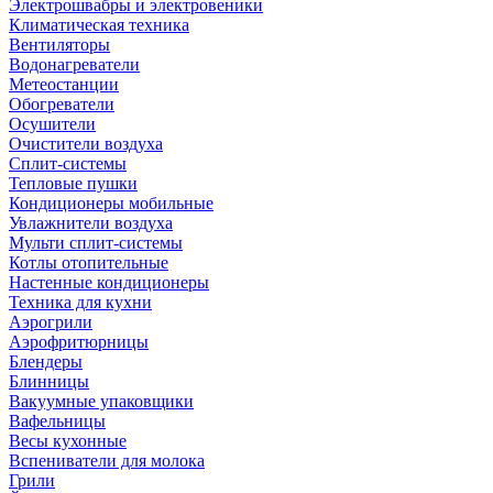
Электрошвабры и электровеники
Климатическая техника
Вентиляторы
Водонагреватели
Метеостанции
Обогреватели
Осушители
Очистители воздуха
Сплит-системы
Тепловые пушки
Кондиционеры мобильные
Увлажнители воздуха
Мульти сплит-системы
Котлы отопительные
Настенные кондиционеры
Техника для кухни
Аэрогрили
Аэрофритюрницы
Блендеры
Блинницы
Вакуумные упаковщики
Вафельницы
Весы кухонные
Вспениватели для молока
Грили