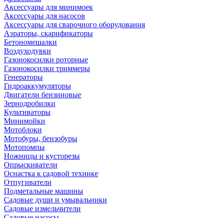
Аксессуары для минимоек
Аксессуары для насосов
Аксессуары для сварочного оборудования
Аэраторы, скарификаторы
Бетономешалки
Воздуходувки
Газонокосилки роторные
Газонокосилки триммеры
Генераторы
Гидроаккумуляторы
Двигатели бензиновые
Зернодробилки
Культиваторы
Минимойки
Мотоблоки
Мотобуры, бензобуры
Мотопомпы
Ножницы и кусторезы
Опрыскиватели
Оснастка к садовой технике
Отпугиватели
Подметальные машины
Садовые души и умывальники
Садовые измельчители
Садовые насосы