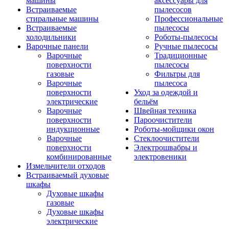
машины
аксессуары для
Встраиваемые
пылесосов
стиральные машины
Профессиональные
Встраиваемые
пылесосы
холодильники
Роботы-пылесосы
Варочные панели
Ручные пылесосы
Варочные
Традиционные
поверхности
пылесосы
газовые
Фильтры для
Варочные
пылесоса
поверхности
Уход за одеждой и
электрические
бельём
Варочные
Швейная техника
поверхности
Пароочистители
индукционные
Роботы-мойщики окон
Варочные
Стеклоочистители
поверхности
Электрошвабры и
комбинированные
электровеники
Измельчители отходов
Встраиваемый духовые
шкафы
Духовые шкафы
газовые
Духовые шкафы
электрические