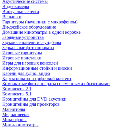
Акустические системы
Видеокамеры
Виртуальные очки
Вспышки
Гарнитуры (наушники с микрофоном)
Ди-джейское оборудование
Домашние кинотеатры в одной коробке
Зарядные устройства
Звуковые панели и саундбары
Зеркальные фотоаппараты
Игровые гарнитуры
Игровые приставки
Игры для игровых консолей
Информационные стойки и киоски
Кабели для аудио, видео
Карты оплаты и цифровой контент
Компактные фотоаппараты со сменными объективами
Комплекты 2.1
Комплекты 5.1
Кронштейны для DVD акустики
Кронштейны для проекторов
Магнитолы
Медиаплееры
Микрофоны
Мини-кинотеатры