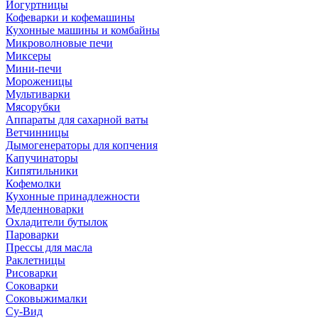
Йогуртницы
Кофеварки и кофемашины
Кухонные машины и комбайны
Микроволновые печи
Миксеры
Мини-печи
Мороженицы
Мультиварки
Мясорубки
Аппараты для сахарной ваты
Ветчинницы
Дымогенераторы для копчения
Капучинаторы
Кипятильники
Кофемолки
Кухонные принадлежности
Медленноварки
Охладители бутылок
Пароварки
Прессы для масла
Раклетницы
Рисоварки
Соковарки
Соковыжималки
Су-Вид