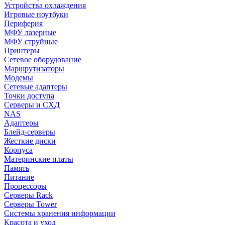
Устройства охлаждения
Игровые ноутбуки
Периферия
МФУ лазерные
МФУ струйные
Принтеры
Сетевое оборудование
Маршрутизаторы
Модемы
Сетевые адаптеры
Точки доступа
Серверы и СХД
NAS
Адаптеры
Блейд-серверы
Жесткие диски
Корпуса
Материнские платы
Память
Питание
Процессоры
Серверы Rack
Серверы Tower
Системы хранения информации
Красота и уход