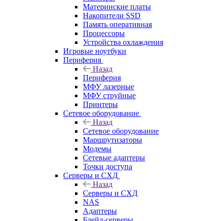
Материнские платы
Накопители SSD
Память оперативная
Процессоры
Устройства охлаждения
Игровые ноутбуки
Периферия
Назад
Периферия
МФУ лазерные
МФУ струйные
Принтеры
Сетевое оборудование
Назад
Сетевое оборудование
Маршрутизаторы
Модемы
Сетевые адаптеры
Точки доступа
Серверы и СХД
Назад
Серверы и СХД
NAS
Адаптеры
Блейд-серверы