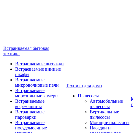
Встраиваемая бытовая
техника
Встраиваемые вытяжки
Встраеваемые винные
шкафы
Встраиваемые
микроволновые печи
Техника для дома
Встраиваемые
морозильные камеры
Пылесосы
Встраиваемые
Автомобильные
т
кофемашины
пылесосы
Встраиваемые
Вертикальные
пароварки
пылесосы
Встраиваемые
Моющие пылесосы
посудомоечные
Насадки и