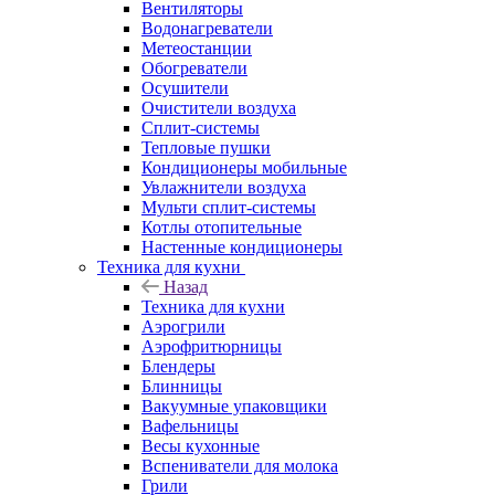
Вентиляторы
Водонагреватели
Метеостанции
Обогреватели
Осушители
Очистители воздуха
Сплит-системы
Тепловые пушки
Кондиционеры мобильные
Увлажнители воздуха
Мульти сплит-системы
Котлы отопительные
Настенные кондиционеры
Техника для кухни
Назад
Техника для кухни
Аэрогрили
Аэрофритюрницы
Блендеры
Блинницы
Вакуумные упаковщики
Вафельницы
Весы кухонные
Вспениватели для молока
Грили