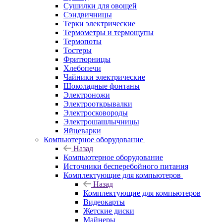
Сушилки для овощей
Сэндвичницы
Терки электрические
Термометры и термощупы
Термопоты
Тостеры
Фритюрницы
Хлебопечи
Чайники электрические
Шоколадные фонтаны
Электроножи
Электрооткрывалки
Электросковороды
Электрошашлычницы
Яйцеварки
Компьютерное оборудование
Назад
Компьютерное оборудование
Источники бесперебойного питания
Комплектующие для компьютеров
Назад
Комплектующие для компьютеров
Видеокарты
Жетские диски
Майнеры