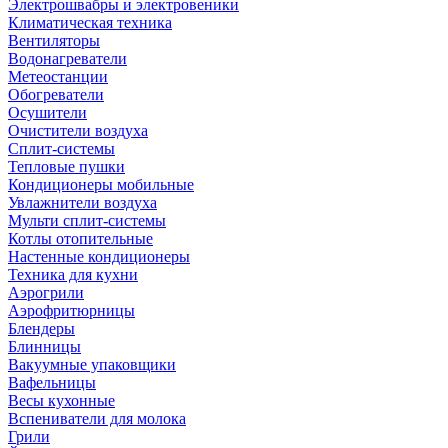
Электрошвабры и электровеники
Климатическая техника
Вентиляторы
Водонагреватели
Метеостанции
Обогреватели
Осушители
Очистители воздуха
Сплит-системы
Тепловые пушки
Кондиционеры мобильные
Увлажнители воздуха
Мульти сплит-системы
Котлы отопительные
Настенные кондиционеры
Техника для кухни
Аэрогрили
Аэрофритюрницы
Блендеры
Блинницы
Вакуумные упаковщики
Вафельницы
Весы кухонные
Вспениватели для молока
Грили