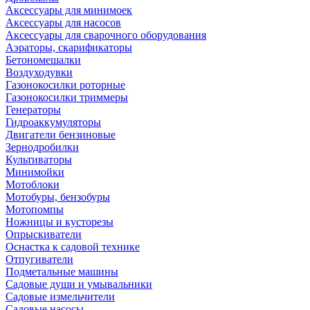
Аксессуары для минимоек
Аксессуары для насосов
Аксессуары для сварочного оборудования
Аэраторы, скарификаторы
Бетономешалки
Воздуходувки
Газонокосилки роторные
Газонокосилки триммеры
Генераторы
Гидроаккумуляторы
Двигатели бензиновые
Зернодробилки
Культиваторы
Минимойки
Мотоблоки
Мотобуры, бензобуры
Мотопомпы
Ножницы и кусторезы
Опрыскиватели
Оснастка к садовой технике
Отпугиватели
Подметальные машины
Садовые души и умывальники
Садовые измельчители
Садовые насосы