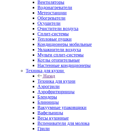
Вентиляторы
Водонагреватели
Метеостанции
Обогреватели
Осушители
Очистители воздуха
Сплит-системы
Тепловые пушки
Кондиционеры мобильные
Увлажнители воздуха
Мульти сплит-системы
Котлы отопительные
Настенные кондиционеры
Техника для кухни
Назад
Техника для кухни
Аэрогрили
Аэрофритюрницы
Блендеры
Блинницы
Вакуумные упаковщики
Вафельницы
Весы кухонные
Вспениватели для молока
Грили