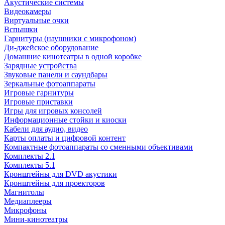
Акустические системы
Видеокамеры
Виртуальные очки
Вспышки
Гарнитуры (наушники с микрофоном)
Ди-джейское оборудование
Домашние кинотеатры в одной коробке
Зарядные устройства
Звуковые панели и саундбары
Зеркальные фотоаппараты
Игровые гарнитуры
Игровые приставки
Игры для игровых консолей
Информационные стойки и киоски
Кабели для аудио, видео
Карты оплаты и цифровой контент
Компактные фотоаппараты со сменными объективами
Комплекты 2.1
Комплекты 5.1
Кронштейны для DVD акустики
Кронштейны для проекторов
Магнитолы
Медиаплееры
Микрофоны
Мини-кинотеатры