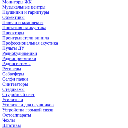
Мониторы ЖК
Музыкальные центры
Наушники и гарнитуры
Объективы
Панели и комплексы
Портативная акустика
Проекторы
Проигрыватели винила
Профессиональная акустика
Пульты ДУ
Радиобудильники
Радиоприемники
Радиосистемы
Ресиверы
Сабвуферы
Селфи палки
Синтезаторы
Стедикамы
Студийный свет
Усилители
Усилители для наушников
Устройства громкой связи
Фотоаппараты
Чехлы
Штативы