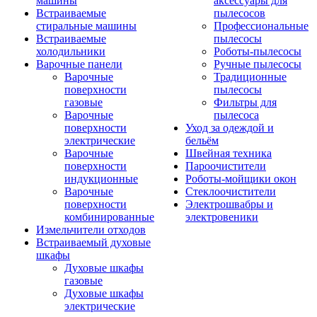
машины
аксессуары для
Встраиваемые
пылесосов
стиральные машины
Профессиональные
Встраиваемые
пылесосы
холодильники
Роботы-пылесосы
Варочные панели
Ручные пылесосы
Варочные
Традиционные
поверхности
пылесосы
газовые
Фильтры для
Варочные
пылесоса
поверхности
Уход за одеждой и
электрические
бельём
Варочные
Швейная техника
поверхности
Пароочистители
индукционные
Роботы-мойщики окон
Варочные
Стеклоочистители
поверхности
Электрошвабры и
комбинированные
электровеники
Измельчители отходов
Встраиваемый духовые
шкафы
Духовые шкафы
газовые
Духовые шкафы
электрические