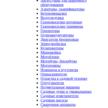
Аксессуары для сварочного
оборудования
Аэраторы, скарификаторы
Бетономешалки
Воздуходувки
Газонокосилки роторные
Газонокосилки триммеры
Генераторы
Гидроаккумуляторы
Двигатели бензиновые
Зернодробилки
Культиваторы
Минимойки
Мотоблоки
Мотобуры, бензобуры
Мотопомпы
Ножницы и кусторезы
Опрыскиватели
Оснастка к садовой технике
Отпугиватели
Подметальные машины
Садовые души и умывальники
Садовые измельчители
Садовые насосы
Сварочные аппараты