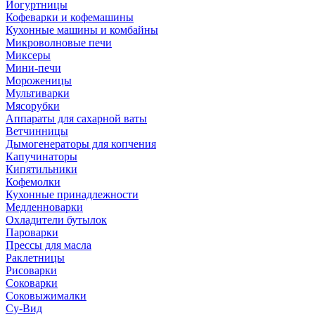
Йогуртницы
Кофеварки и кофемашины
Кухонные машины и комбайны
Микроволновые печи
Миксеры
Мини-печи
Мороженицы
Мультиварки
Мясорубки
Аппараты для сахарной ваты
Ветчинницы
Дымогенераторы для копчения
Капучинаторы
Кипятильники
Кофемолки
Кухонные принадлежности
Медленноварки
Охладители бутылок
Пароварки
Прессы для масла
Раклетницы
Рисоварки
Соковарки
Соковыжималки
Су-Вид