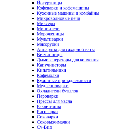
Йогуртницы
Кофеварки и кофемашины
Кухонные машины и комбайны
Микроволновые печи
Миксеры
Мини-печи
Мороженицы
Мультиварки
Мясорубки
Аппараты для сахарной ваты
Ветчинницы
Дымогенераторы для копчения
Капучинаторы
Кипятильники
Кофемолки
Кухонные принадлежности
Медленноварки
Охладители бутылок
Пароварки
Прессы для масла
Раклетницы
Рисоварки
Соковарки
Соковыжималки
Су-Вид