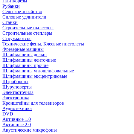
Плиткорезы
Рубанки
Сельское хозяйство
Силовые удлинители
Станки
Строительные пылесосы
Строительные степлеры
Стружкоотсос
Технические фены, Клеевые пистолеты
Фрезерные машины
Шлифмашины дельта
Шлифмашины ленточные
Шлифмашины прочие
Шлифмашины углошлифовальные
Шлифмашины эксцентриковые
Штроборезы
Шуруповерты
Электроточила
Электроника
Кронштейны для телевизоров
Аудиотехника
DVD
Активные 1.0
Активные 2.0
Акустические микрофоны