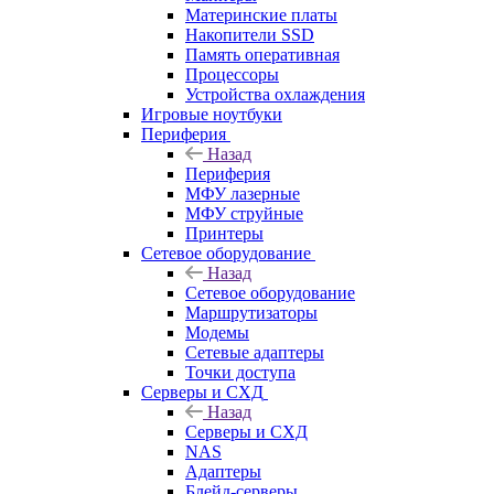
Материнские платы
Накопители SSD
Память оперативная
Процессоры
Устройства охлаждения
Игровые ноутбуки
Периферия
Назад
Периферия
МФУ лазерные
МФУ струйные
Принтеры
Сетевое оборудование
Назад
Сетевое оборудование
Маршрутизаторы
Модемы
Сетевые адаптеры
Точки доступа
Серверы и СХД
Назад
Серверы и СХД
NAS
Адаптеры
Блейд-серверы