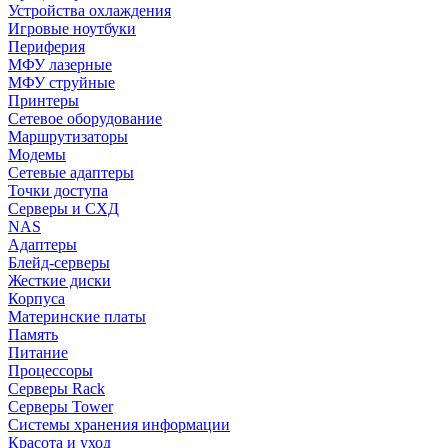
Устройства охлаждения
Игровые ноутбуки
Периферия
МФУ лазерные
МФУ струйные
Принтеры
Сетевое оборудование
Маршрутизаторы
Модемы
Сетевые адаптеры
Точки доступа
Серверы и СХД
NAS
Адаптеры
Блейд-серверы
Жесткие диски
Корпуса
Материнские платы
Память
Питание
Процессоры
Серверы Rack
Серверы Tower
Системы хранения информации
Красота и уход