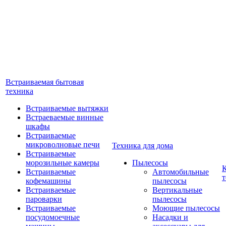
Встраиваемая бытовая
техника
Встраиваемые вытяжки
Встраеваемые винные
шкафы
Встраиваемые
микроволновые печи
Техника для дома
Встраиваемые
морозильные камеры
Пылесосы
Встраиваемые
Автомобильные
т
кофемашины
пылесосы
Встраиваемые
Вертикальные
пароварки
пылесосы
Встраиваемые
Моющие пылесосы
посудомоечные
Насадки и