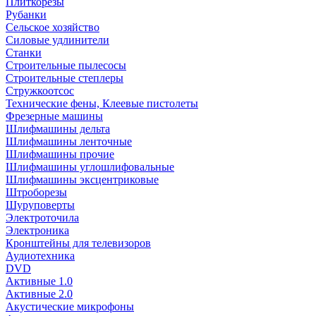
Плиткорезы
Рубанки
Сельское хозяйство
Силовые удлинители
Станки
Строительные пылесосы
Строительные степлеры
Стружкоотсос
Технические фены, Клеевые пистолеты
Фрезерные машины
Шлифмашины дельта
Шлифмашины ленточные
Шлифмашины прочие
Шлифмашины углошлифовальные
Шлифмашины эксцентриковые
Штроборезы
Шуруповерты
Электроточила
Электроника
Кронштейны для телевизоров
Аудиотехника
DVD
Активные 1.0
Активные 2.0
Акустические микрофоны