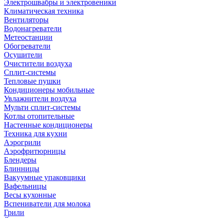
Электрошвабры и электровеники
Климатическая техника
Вентиляторы
Водонагреватели
Метеостанции
Обогреватели
Осушители
Очистители воздуха
Сплит-системы
Тепловые пушки
Кондиционеры мобильные
Увлажнители воздуха
Мульти сплит-системы
Котлы отопительные
Настенные кондиционеры
Техника для кухни
Аэрогрили
Аэрофритюрницы
Блендеры
Блинницы
Вакуумные упаковщики
Вафельницы
Весы кухонные
Вспениватели для молока
Грили