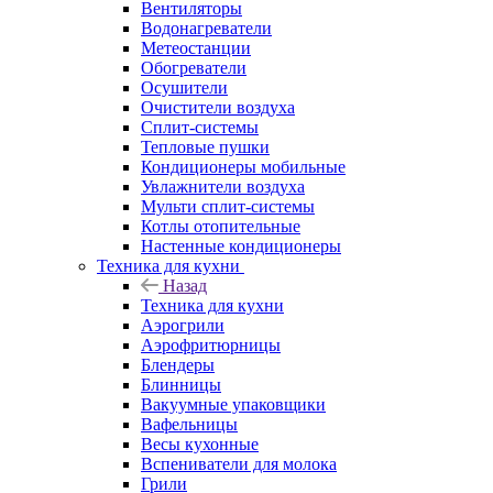
Вентиляторы
Водонагреватели
Метеостанции
Обогреватели
Осушители
Очистители воздуха
Сплит-системы
Тепловые пушки
Кондиционеры мобильные
Увлажнители воздуха
Мульти сплит-системы
Котлы отопительные
Настенные кондиционеры
Техника для кухни
Назад
Техника для кухни
Аэрогрили
Аэрофритюрницы
Блендеры
Блинницы
Вакуумные упаковщики
Вафельницы
Весы кухонные
Вспениватели для молока
Грили