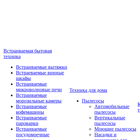
Встраиваемая бытовая
техника
Встраиваемые вытяжки
Встраеваемые винные
шкафы
Встраиваемые
микроволновые печи
Техника для дома
Встраиваемые
морозильные камеры
Пылесосы
Встраиваемые
Автомобильные
т
кофемашины
пылесосы
Встраиваемые
Вертикальные
пароварки
пылесосы
Встраиваемые
Моющие пылесосы
посудомоечные
Насадки и