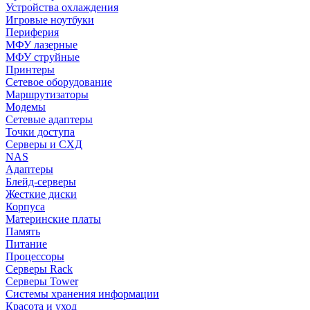
Устройства охлаждения
Игровые ноутбуки
Периферия
МФУ лазерные
МФУ струйные
Принтеры
Сетевое оборудование
Маршрутизаторы
Модемы
Сетевые адаптеры
Точки доступа
Серверы и СХД
NAS
Адаптеры
Блейд-серверы
Жесткие диски
Корпуса
Материнские платы
Память
Питание
Процессоры
Серверы Rack
Серверы Tower
Системы хранения информации
Красота и уход