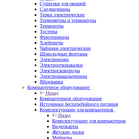
Сушилки для овощей
Сэндвичницы
Терки электрические
Термометры и термощупы
Термопоты
Тостеры
Фритюрницы
Хлебопечи
Чайники электрические
Шоколадные фонтаны
Электроножи
Электрооткрывалки
Электросковороды
Электрошашлычницы
Яйцеварки
Компьютерное оборудование
Назад
Компьютерное оборудование
Источники бесперебойного питания
Комплектующие для компьютеров
Назад
Комплектующие для компьютеров
Видеокарты
Жетские диски
Майнеры