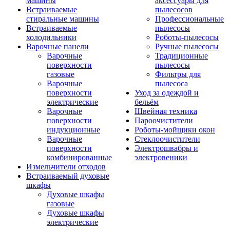
машины
аксессуары для
Встраиваемые
пылесосов
стиральные машины
Профессиональные
Встраиваемые
пылесосы
холодильники
Роботы-пылесосы
Варочные панели
Ручные пылесосы
Варочные
Традиционные
поверхности
пылесосы
газовые
Фильтры для
Варочные
пылесоса
поверхности
Уход за одеждой и
электрические
бельём
Варочные
Швейная техника
поверхности
Пароочистители
индукционные
Роботы-мойщики окон
Варочные
Стеклоочистители
поверхности
Электрошвабры и
комбинированные
электровеники
Измельчители отходов
Встраиваемый духовые
шкафы
Духовые шкафы
газовые
Духовые шкафы
электрические