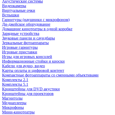
Акустические системы
Видеокамеры
Виртуальные очки
Вспышки
Гарнитуры (наушники с микрофоном)
Ди-джейское оборудование
Домашние кинотеатры в одной коробке
Зарядные устройства
Звуковые панели и саундбары
Зеркальные фотоаппараты
Игровые гарнитуры
Игровые приставки
Игры для игровых консолей
Информационные стойки и киоски
Кабели для аудио, видео
Карты оплаты и цифровой контент
Компактные фотоаппараты со сменными объективами
Комплекты 2.1
Комплекты 5.1
Кронштейны для DVD акустики
Кронштейны для проекторов
Магнитолы
Медиаплееры
Микрофоны
Мини-кинотеатры