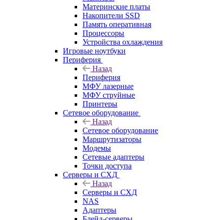
Материнские платы
Накопители SSD
Память оперативная
Процессоры
Устройства охлаждения
Игровые ноутбуки
Периферия
Назад
Периферия
МФУ лазерные
МФУ струйные
Принтеры
Сетевое оборудование
Назад
Сетевое оборудование
Маршрутизаторы
Модемы
Сетевые адаптеры
Точки доступа
Серверы и СХД
Назад
Серверы и СХД
NAS
Адаптеры
Блейд-серверы