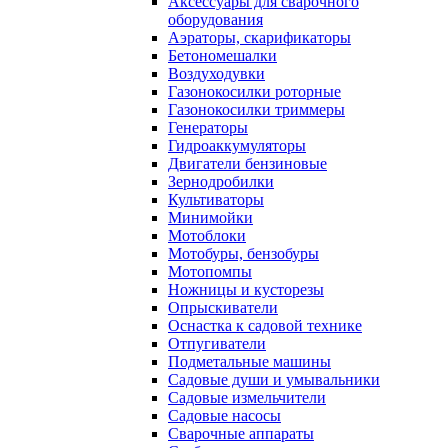
Аксессуары для сварочного
оборудования
Аэраторы, скарификаторы
Бетономешалки
Воздуходувки
Газонокосилки роторные
Газонокосилки триммеры
Генераторы
Гидроаккумуляторы
Двигатели бензиновые
Зернодробилки
Культиваторы
Минимойки
Мотоблоки
Мотобуры, бензобуры
Мотопомпы
Ножницы и кусторезы
Опрыскиватели
Оснастка к садовой технике
Отпугиватели
Подметальные машины
Садовые души и умывальники
Садовые измельчители
Садовые насосы
Сварочные аппараты