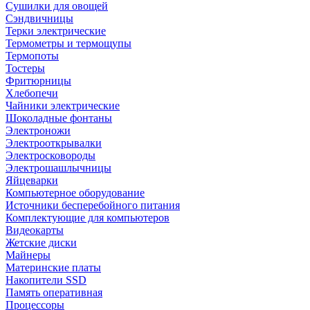
Сушилки для овощей
Сэндвичницы
Терки электрические
Термометры и термощупы
Термопоты
Тостеры
Фритюрницы
Хлебопечи
Чайники электрические
Шоколадные фонтаны
Электроножи
Электрооткрывалки
Электросковороды
Электрошашлычницы
Яйцеварки
Компьютерное оборудование
Источники бесперебойного питания
Комплектующие для компьютеров
Видеокарты
Жетские диски
Майнеры
Материнские платы
Накопители SSD
Память оперативная
Процессоры