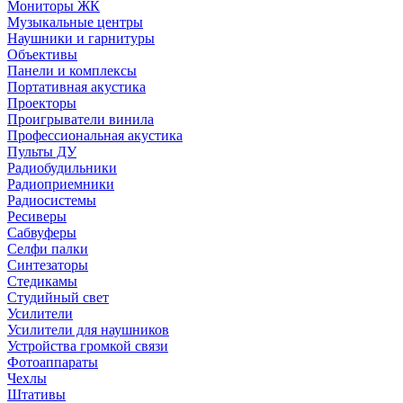
Мониторы ЖК
Музыкальные центры
Наушники и гарнитуры
Объективы
Панели и комплексы
Портативная акустика
Проекторы
Проигрыватели винила
Профессиональная акустика
Пульты ДУ
Радиобудильники
Радиоприемники
Радиосистемы
Ресиверы
Сабвуферы
Селфи палки
Синтезаторы
Стедикамы
Студийный свет
Усилители
Усилители для наушников
Устройства громкой связи
Фотоаппараты
Чехлы
Штативы