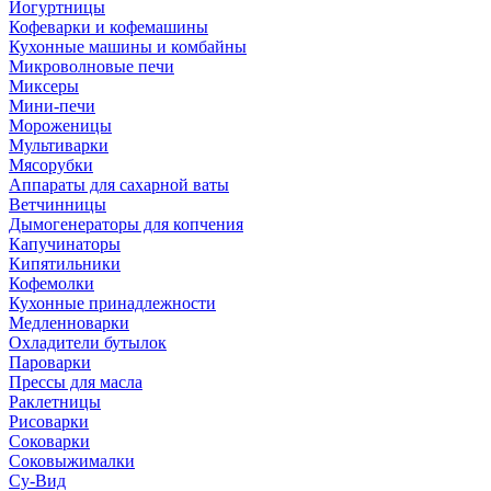
Йогуртницы
Кофеварки и кофемашины
Кухонные машины и комбайны
Микроволновые печи
Миксеры
Мини-печи
Мороженицы
Мультиварки
Мясорубки
Аппараты для сахарной ваты
Ветчинницы
Дымогенераторы для копчения
Капучинаторы
Кипятильники
Кофемолки
Кухонные принадлежности
Медленноварки
Охладители бутылок
Пароварки
Прессы для масла
Раклетницы
Рисоварки
Соковарки
Соковыжималки
Су-Вид