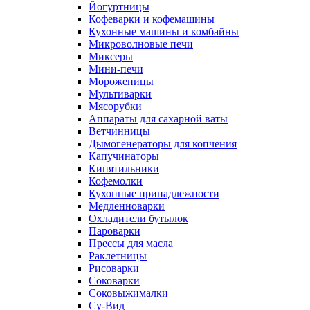
Йогуртницы
Кофеварки и кофемашины
Кухонные машины и комбайны
Микроволновые печи
Миксеры
Мини-печи
Мороженицы
Мультиварки
Мясорубки
Аппараты для сахарной ваты
Ветчинницы
Дымогенераторы для копчения
Капучинаторы
Кипятильники
Кофемолки
Кухонные принадлежности
Медленноварки
Охладители бутылок
Пароварки
Прессы для масла
Раклетницы
Рисоварки
Соковарки
Соковыжималки
Су-Вид