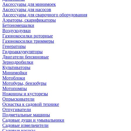
Аксессуары для минимоек
Аксессуары для насосов
Аксессуары для сварочного оборудования
Аэраторы, скарификаторы
Бетономешалки
Воздуходувки
Газонокосилки роторные
Газонокосилки триммеры
Генераторы
Гидроаккумуляторы
Двигатели бензиновые
Зернодробилки
Культиваторы
Минимойки
Мотоблоки
Мотобуры, бензобуры
Мотопомпы
Ножницы и кусторезы
Опрыскиватели
Оснастка к садовой технике
Отпугиватели
Подметальные машины
Садовые души и умывальники
Садовые измельчители
Садовые насосы