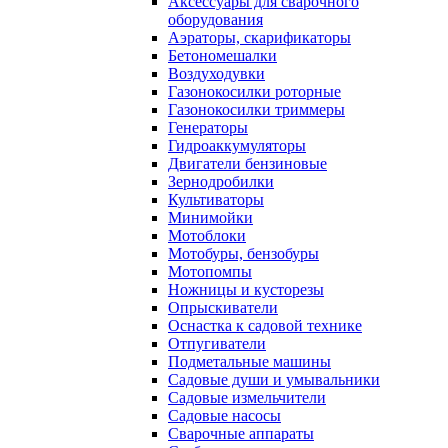
Аксессуары для сварочного
оборудования
Аэраторы, скарификаторы
Бетономешалки
Воздуходувки
Газонокосилки роторные
Газонокосилки триммеры
Генераторы
Гидроаккумуляторы
Двигатели бензиновые
Зернодробилки
Культиваторы
Минимойки
Мотоблоки
Мотобуры, бензобуры
Мотопомпы
Ножницы и кусторезы
Опрыскиватели
Оснастка к садовой технике
Отпугиватели
Подметальные машины
Садовые души и умывальники
Садовые измельчители
Садовые насосы
Сварочные аппараты