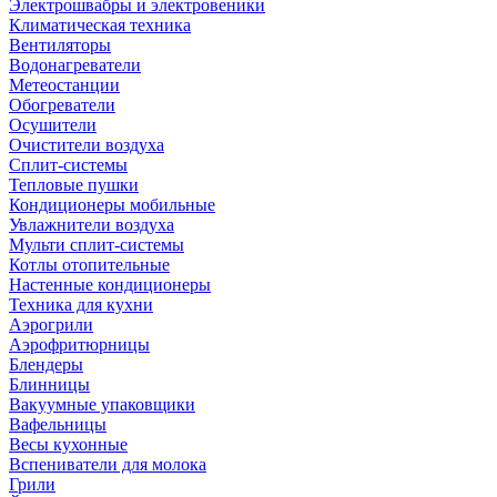
Электрошвабры и электровеники
Климатическая техника
Вентиляторы
Водонагреватели
Метеостанции
Обогреватели
Осушители
Очистители воздуха
Сплит-системы
Тепловые пушки
Кондиционеры мобильные
Увлажнители воздуха
Мульти сплит-системы
Котлы отопительные
Настенные кондиционеры
Техника для кухни
Аэрогрили
Аэрофритюрницы
Блендеры
Блинницы
Вакуумные упаковщики
Вафельницы
Весы кухонные
Вспениватели для молока
Грили