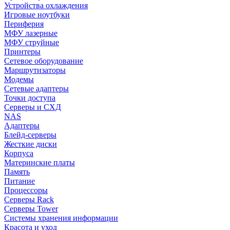
Устройства охлаждения
Игровые ноутбуки
Периферия
МФУ лазерные
МФУ струйные
Принтеры
Сетевое оборудование
Маршрутизаторы
Модемы
Сетевые адаптеры
Точки доступа
Серверы и СХД
NAS
Адаптеры
Блейд-серверы
Жесткие диски
Корпуса
Материнские платы
Память
Питание
Процессоры
Серверы Rack
Серверы Tower
Системы хранения информации
Красота и уход