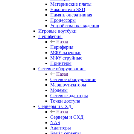
Материнские платы
Накопители SSD
Память оперативная
Процессоры
Устройства охлаждения
Игровые ноутбуки
Периферия
Назад
Периферия
МФУ лазерные
МФУ струйные
Принтеры
Сетевое оборудование
Назад
Сетевое оборудование
Маршрутизаторы
Модемы
Сетевые адаптеры
Точки доступа
Серверы и СХД
Назад
Серверы и СХД
NAS
Адаптеры
Блейд-серверы