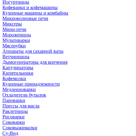
Йогуртницы
Кофеварки и кофемашины
Кухонные машины и комбайны
Микроволновые печи
Миксеры
Мини-печи
Мороженицы
Мультиварки
Мясорубки
Аппараты для сахарной ваты
Ветчинницы
Дымогенераторы для копчения
Капучинаторы
Кипятильники
Кофемолки
Кухонные принадлежности
Медленноварки
Охладители бутылок
Пароварки
Прессы для масла
Раклетницы
Рисоварки
Соковарки
Соковыжималки
Су-Вид