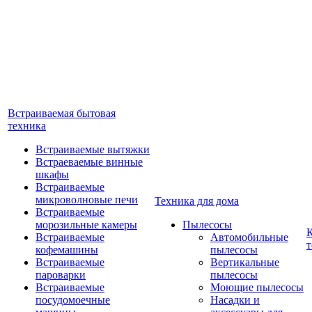
Встраиваемая бытовая
техника
Встраиваемые вытяжки
Встраеваемые винные
шкафы
Встраиваемые
микроволновые печи
Техника для дома
Встраиваемые
морозильные камеры
Пылесосы
Встраиваемые
Автомобильные
т
кофемашины
пылесосы
Встраиваемые
Вертикальные
пароварки
пылесосы
Встраиваемые
Моющие пылесосы
посудомоечные
Насадки и