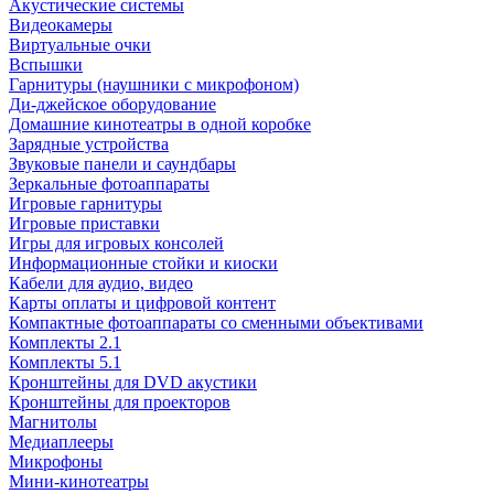
Акустические системы
Видеокамеры
Виртуальные очки
Вспышки
Гарнитуры (наушники с микрофоном)
Ди-джейское оборудование
Домашние кинотеатры в одной коробке
Зарядные устройства
Звуковые панели и саундбары
Зеркальные фотоаппараты
Игровые гарнитуры
Игровые приставки
Игры для игровых консолей
Информационные стойки и киоски
Кабели для аудио, видео
Карты оплаты и цифровой контент
Компактные фотоаппараты со сменными объективами
Комплекты 2.1
Комплекты 5.1
Кронштейны для DVD акустики
Кронштейны для проекторов
Магнитолы
Медиаплееры
Микрофоны
Мини-кинотеатры