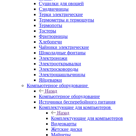
Сушилки для овощей
Сэндвичницы
Терки электрические
Термометры и термощупы
Термопоты
Тостеры
Фритюрницы
Хлебопечи
Чайники электрические
Шоколадные фонтаны
Электроножи
Электрооткрывалки
Электросковороды
Электрошашлычницы
Яйцеварки
Компьютерное оборудование
Назад
Компьютерное оборудование
Источники бесперебойного питания
Комплектующие для компьютеров
Назад
Комплектующие для компьютеров
Видеокарты
Жетские диски
Майнеры