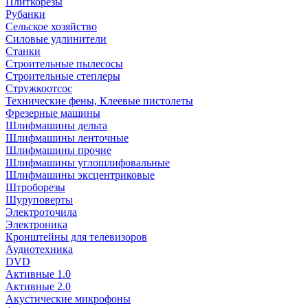
Плиткорезы
Рубанки
Сельское хозяйство
Силовые удлинители
Станки
Строительные пылесосы
Строительные степлеры
Стружкоотсос
Технические фены, Клеевые пистолеты
Фрезерные машины
Шлифмашины дельта
Шлифмашины ленточные
Шлифмашины прочие
Шлифмашины углошлифовальные
Шлифмашины эксцентриковые
Штроборезы
Шуруповерты
Электроточила
Электроника
Кронштейны для телевизоров
Аудиотехника
DVD
Активные 1.0
Активные 2.0
Акустические микрофоны