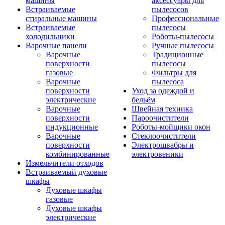
машины
аксессуары для
Встраиваемые
пылесосов
стиральные машины
Профессиональные
Встраиваемые
пылесосы
холодильники
Роботы-пылесосы
Варочные панели
Ручные пылесосы
Варочные
Традиционные
поверхности
пылесосы
газовые
Фильтры для
Варочные
пылесоса
поверхности
Уход за одеждой и
электрические
бельём
Варочные
Швейная техника
поверхности
Пароочистители
индукционные
Роботы-мойщики окон
Варочные
Стеклоочистители
поверхности
Электрошвабры и
комбинированные
электровеники
Измельчители отходов
Встраиваемый духовые
шкафы
Духовые шкафы
газовые
Духовые шкафы
электрические