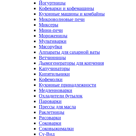
Йогуртницы
Кофеварки и кофемашины
Кухонные машины и комбайны
Микроволновые печи
Миксеры
Мини-печи
Мороженицы
Мультиварки
Мясорубки
Аппараты для сахарной ваты
Ветчинницы
Дымогенераторы для копчения
Капучинаторы
Кипятильники
Кофемолки
Кухонные принадлежности
Медленноварки
Охладители бутылок
Пароварки
Прессы для масла
Раклетницы
Рисоварки
Соковарки
Соковыжималки
Су-Вид