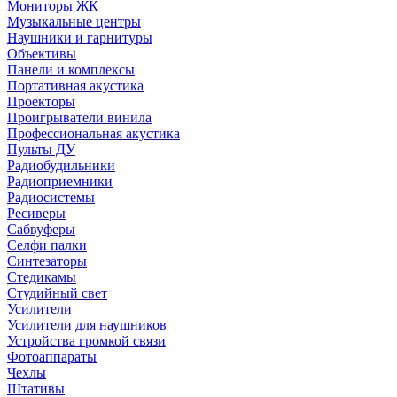
Мониторы ЖК
Музыкальные центры
Наушники и гарнитуры
Объективы
Панели и комплексы
Портативная акустика
Проекторы
Проигрыватели винила
Профессиональная акустика
Пульты ДУ
Радиобудильники
Радиоприемники
Радиосистемы
Ресиверы
Сабвуферы
Селфи палки
Синтезаторы
Стедикамы
Студийный свет
Усилители
Усилители для наушников
Устройства громкой связи
Фотоаппараты
Чехлы
Штативы