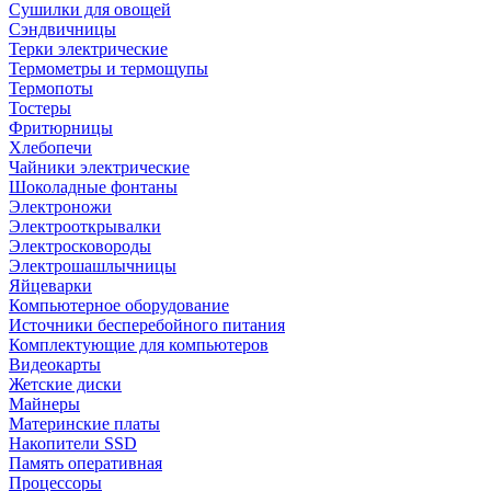
Сушилки для овощей
Сэндвичницы
Терки электрические
Термометры и термощупы
Термопоты
Тостеры
Фритюрницы
Хлебопечи
Чайники электрические
Шоколадные фонтаны
Электроножи
Электрооткрывалки
Электросковороды
Электрошашлычницы
Яйцеварки
Компьютерное оборудование
Источники бесперебойного питания
Комплектующие для компьютеров
Видеокарты
Жетские диски
Майнеры
Материнские платы
Накопители SSD
Память оперативная
Процессоры