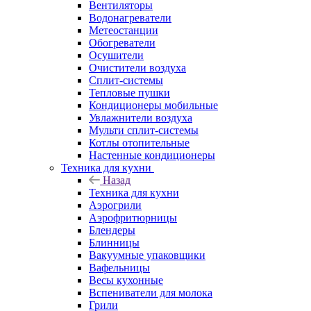
Вентиляторы
Водонагреватели
Метеостанции
Обогреватели
Осушители
Очистители воздуха
Сплит-системы
Тепловые пушки
Кондиционеры мобильные
Увлажнители воздуха
Мульти сплит-системы
Котлы отопительные
Настенные кондиционеры
Техника для кухни
Назад
Техника для кухни
Аэрогрили
Аэрофритюрницы
Блендеры
Блинницы
Вакуумные упаковщики
Вафельницы
Весы кухонные
Вспениватели для молока
Грили