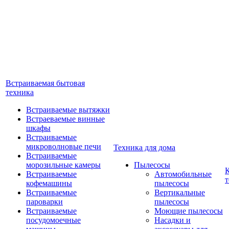
Встраиваемая бытовая
техника
Встраиваемые вытяжки
Встраеваемые винные
шкафы
Встраиваемые
микроволновые печи
Техника для дома
Встраиваемые
морозильные камеры
Пылесосы
Встраиваемые
Автомобильные
т
кофемашины
пылесосы
Встраиваемые
Вертикальные
пароварки
пылесосы
Встраиваемые
Моющие пылесосы
посудомоечные
Насадки и