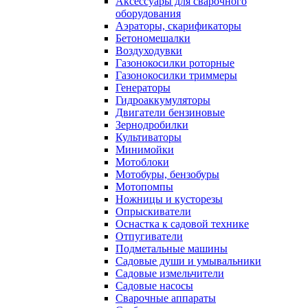
Аксессуары для сварочного
оборудования
Аэраторы, скарификаторы
Бетономешалки
Воздуходувки
Газонокосилки роторные
Газонокосилки триммеры
Генераторы
Гидроаккумуляторы
Двигатели бензиновые
Зернодробилки
Культиваторы
Минимойки
Мотоблоки
Мотобуры, бензобуры
Мотопомпы
Ножницы и кусторезы
Опрыскиватели
Оснастка к садовой технике
Отпугиватели
Подметальные машины
Садовые души и умывальники
Садовые измельчители
Садовые насосы
Сварочные аппараты