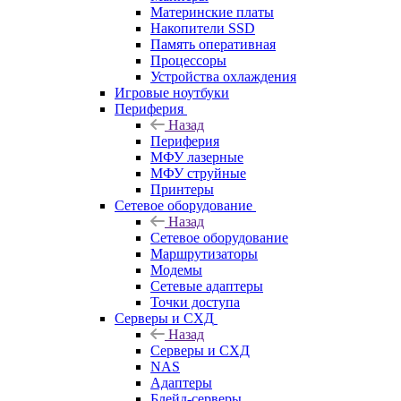
Материнские платы
Накопители SSD
Память оперативная
Процессоры
Устройства охлаждения
Игровые ноутбуки
Периферия
Назад
Периферия
МФУ лазерные
МФУ струйные
Принтеры
Сетевое оборудование
Назад
Сетевое оборудование
Маршрутизаторы
Модемы
Сетевые адаптеры
Точки доступа
Серверы и СХД
Назад
Серверы и СХД
NAS
Адаптеры
Блейд-серверы