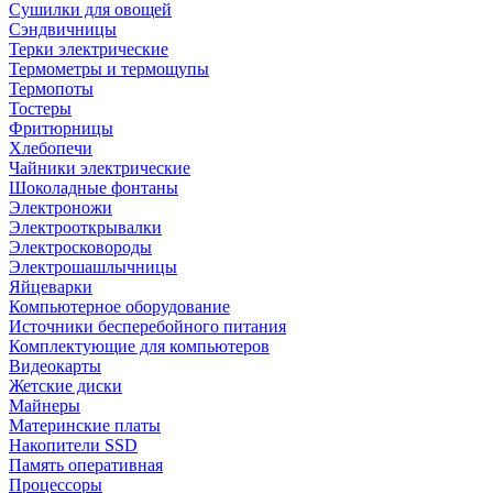
Сушилки для овощей
Сэндвичницы
Терки электрические
Термометры и термощупы
Термопоты
Тостеры
Фритюрницы
Хлебопечи
Чайники электрические
Шоколадные фонтаны
Электроножи
Электрооткрывалки
Электросковороды
Электрошашлычницы
Яйцеварки
Компьютерное оборудование
Источники бесперебойного питания
Комплектующие для компьютеров
Видеокарты
Жетские диски
Майнеры
Материнские платы
Накопители SSD
Память оперативная
Процессоры