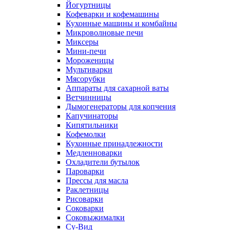
Йогуртницы
Кофеварки и кофемашины
Кухонные машины и комбайны
Микроволновые печи
Миксеры
Мини-печи
Мороженицы
Мультиварки
Мясорубки
Аппараты для сахарной ваты
Ветчинницы
Дымогенераторы для копчения
Капучинаторы
Кипятильники
Кофемолки
Кухонные принадлежности
Медленноварки
Охладители бутылок
Пароварки
Прессы для масла
Раклетницы
Рисоварки
Соковарки
Соковыжималки
Су-Вид