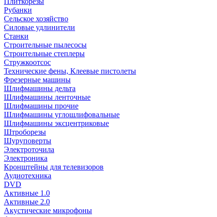
Плиткорезы
Рубанки
Сельское хозяйство
Силовые удлинители
Станки
Строительные пылесосы
Строительные степлеры
Стружкоотсос
Технические фены, Клеевые пистолеты
Фрезерные машины
Шлифмашины дельта
Шлифмашины ленточные
Шлифмашины прочие
Шлифмашины углошлифовальные
Шлифмашины эксцентриковые
Штроборезы
Шуруповерты
Электроточила
Электроника
Кронштейны для телевизоров
Аудиотехника
DVD
Активные 1.0
Активные 2.0
Акустические микрофоны