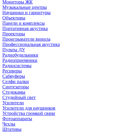
Мониторы ЖК
Музыкальные центры
Наушники и гарнитуры
Объективы
Панели и комплексы
Портативная акустика
Проекторы
Проигрыватели винила
Профессиональная акустика
Пульты ДУ
Радиобудильники
Радиоприемники
Радиосистемы
Ресиверы
Сабвуферы
Селфи палки
Синтезаторы
Стедикамы
Студийный свет
Усилители
Усилители для наушников
Устройства громкой связи
Фотоаппараты
Чехлы
Штативы