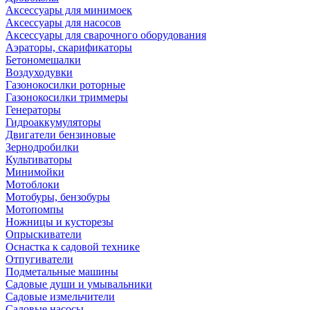
Аксессуары для минимоек
Аксессуары для насосов
Аксессуары для сварочного оборудования
Аэраторы, скарификаторы
Бетономешалки
Воздуходувки
Газонокосилки роторные
Газонокосилки триммеры
Генераторы
Гидроаккумуляторы
Двигатели бензиновые
Зернодробилки
Культиваторы
Минимойки
Мотоблоки
Мотобуры, бензобуры
Мотопомпы
Ножницы и кусторезы
Опрыскиватели
Оснастка к садовой технике
Отпугиватели
Подметальные машины
Садовые души и умывальники
Садовые измельчители
Садовые насосы