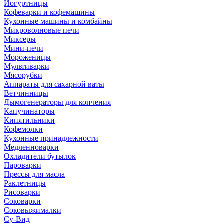
Йогуртницы
Кофеварки и кофемашины
Кухонные машины и комбайны
Микроволновые печи
Миксеры
Мини-печи
Мороженицы
Мультиварки
Мясорубки
Аппараты для сахарной ваты
Ветчинницы
Дымогенераторы для копчения
Капучинаторы
Кипятильники
Кофемолки
Кухонные принадлежности
Медленноварки
Охладители бутылок
Пароварки
Прессы для масла
Раклетницы
Рисоварки
Соковарки
Соковыжималки
Су-Вид