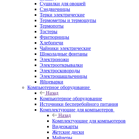
Сушилки для овощей
Сэндвичницы
Терки электрические
Термометры и термощупы
Термопоты
Тостеры
Фритюрницы
Хлебопечи
Чайники электрические
Шоколадные фонтаны
Электроножи
Электрооткрывалки
Электросковороды
Электрошашлычницы
Яйцеварки
Компьютерное оборудование
Назад
Компьютерное оборудование
Источники бесперебойного питания
Комплектующие для компьютеров
Назад
Комплектующие для компьютеров
Видеокарты
Жетские диски
Майнеры