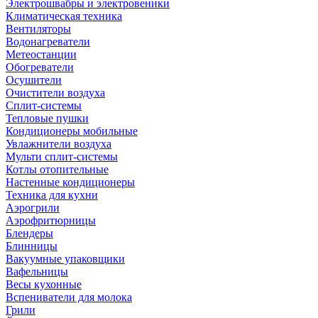
Электрошвабры и электровеники
Климатическая техника
Вентиляторы
Водонагреватели
Метеостанции
Обогреватели
Осушители
Очистители воздуха
Сплит-системы
Тепловые пушки
Кондиционеры мобильные
Увлажнители воздуха
Мульти сплит-системы
Котлы отопительные
Настенные кондиционеры
Техника для кухни
Аэрогрили
Аэрофритюрницы
Блендеры
Блинницы
Вакуумные упаковщики
Вафельницы
Весы кухонные
Вспениватели для молока
Грили