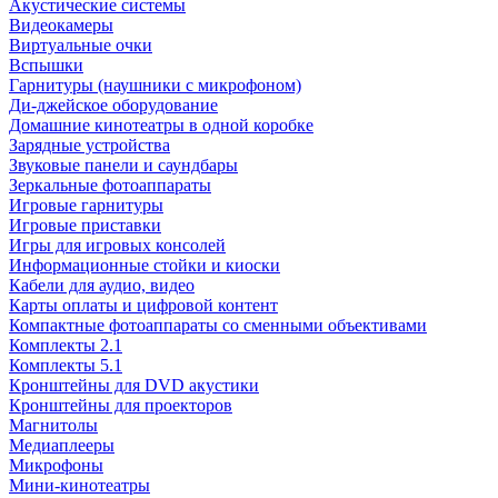
Акустические системы
Видеокамеры
Виртуальные очки
Вспышки
Гарнитуры (наушники с микрофоном)
Ди-джейское оборудование
Домашние кинотеатры в одной коробке
Зарядные устройства
Звуковые панели и саундбары
Зеркальные фотоаппараты
Игровые гарнитуры
Игровые приставки
Игры для игровых консолей
Информационные стойки и киоски
Кабели для аудио, видео
Карты оплаты и цифровой контент
Компактные фотоаппараты со сменными объективами
Комплекты 2.1
Комплекты 5.1
Кронштейны для DVD акустики
Кронштейны для проекторов
Магнитолы
Медиаплееры
Микрофоны
Мини-кинотеатры