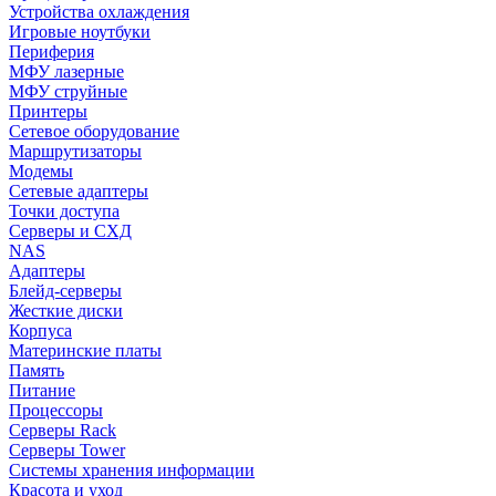
Устройства охлаждения
Игровые ноутбуки
Периферия
МФУ лазерные
МФУ струйные
Принтеры
Сетевое оборудование
Маршрутизаторы
Модемы
Сетевые адаптеры
Точки доступа
Серверы и СХД
NAS
Адаптеры
Блейд-серверы
Жесткие диски
Корпуса
Материнские платы
Память
Питание
Процессоры
Серверы Rack
Серверы Tower
Системы хранения информации
Красота и уход