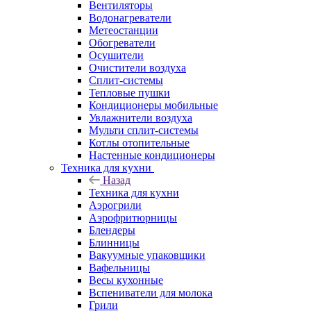
Вентиляторы
Водонагреватели
Метеостанции
Обогреватели
Осушители
Очистители воздуха
Сплит-системы
Тепловые пушки
Кондиционеры мобильные
Увлажнители воздуха
Мульти сплит-системы
Котлы отопительные
Настенные кондиционеры
Техника для кухни
Назад
Техника для кухни
Аэрогрили
Аэрофритюрницы
Блендеры
Блинницы
Вакуумные упаковщики
Вафельницы
Весы кухонные
Вспениватели для молока
Грили