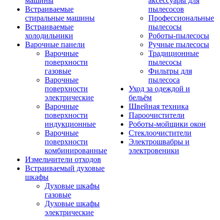
машины
аксессуары для
Встраиваемые
пылесосов
стиральные машины
Профессиональные
Встраиваемые
пылесосы
холодильники
Роботы-пылесосы
Варочные панели
Ручные пылесосы
Варочные
Традиционные
поверхности
пылесосы
газовые
Фильтры для
Варочные
пылесоса
поверхности
Уход за одеждой и
электрические
бельём
Варочные
Швейная техника
поверхности
Пароочистители
индукционные
Роботы-мойщики окон
Варочные
Стеклоочистители
поверхности
Электрошвабры и
комбинированные
электровеники
Измельчители отходов
Встраиваемый духовые
шкафы
Духовые шкафы
газовые
Духовые шкафы
электрические