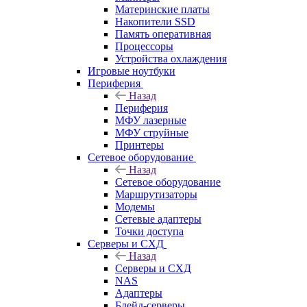
Материнские платы
Накопители SSD
Память оперативная
Процессоры
Устройства охлаждения
Игровые ноутбуки
Периферия
Назад
Периферия
МФУ лазерные
МФУ струйные
Принтеры
Сетевое оборудование
Назад
Сетевое оборудование
Маршрутизаторы
Модемы
Сетевые адаптеры
Точки доступа
Серверы и СХД
Назад
Серверы и СХД
NAS
Адаптеры
Блейд-серверы