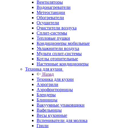
Вентиляторы
Водонагреватели
Метеостанции
Обогреватели
Осушители
Очистители воздуха
Сплит-системы
Тепловые пушки
Кондиционеры мобильные
Увлажнители воздуха
Мульти сплит-системы
Котлы отопительные
Настенные кондиционеры
Техника для кухни
Назад
Техника для кухни
Аэрогрили
Аэрофритюрницы
Блендеры
Блинницы
Вакуумные упаковщики
Вафельницы
Весы кухонные
Вспениватели для молока
Грили