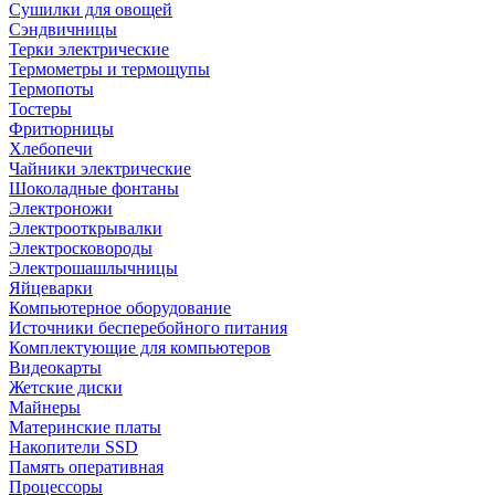
Сушилки для овощей
Сэндвичницы
Терки электрические
Термометры и термощупы
Термопоты
Тостеры
Фритюрницы
Хлебопечи
Чайники электрические
Шоколадные фонтаны
Электроножи
Электрооткрывалки
Электросковороды
Электрошашлычницы
Яйцеварки
Компьютерное оборудование
Источники бесперебойного питания
Комплектующие для компьютеров
Видеокарты
Жетские диски
Майнеры
Материнские платы
Накопители SSD
Память оперативная
Процессоры