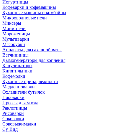
Йогуртницы
Кофеварки и кофемашины
Кухонные машины и комбайны
Микроволновые печи
Миксеры
Мини-печи
Мороженицы
Мультиварки
Мясорубки
Аппараты для сахарной ваты
Ветчинницы
Дымогенераторы для копчения
Капучинаторы
Кипятильники
Кофемолки
Кухонные принадлежности
Медленноварки
Охладители бутылок
Пароварки
Прессы для масла
Раклетницы
Рисоварки
Соковарки
Соковыжималки
Су-Вид