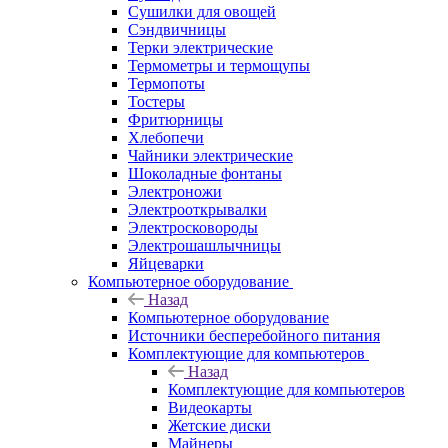
Сушилки для овощей
Сэндвичницы
Терки электрические
Термометры и термощупы
Термопоты
Тостеры
Фритюрницы
Хлебопечи
Чайники электрические
Шоколадные фонтаны
Электроножи
Электрооткрывалки
Электросковороды
Электрошашлычницы
Яйцеварки
Компьютерное оборудование
Назад
Компьютерное оборудование
Источники бесперебойного питания
Комплектующие для компьютеров
Назад
Комплектующие для компьютеров
Видеокарты
Жетские диски
Майнеры