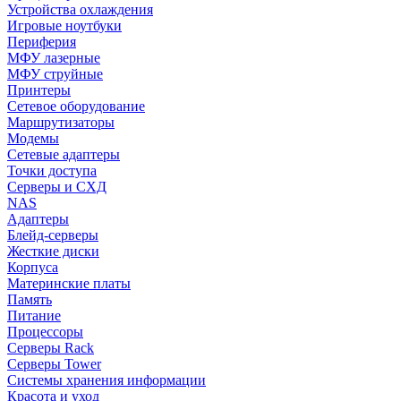
Устройства охлаждения
Игровые ноутбуки
Периферия
МФУ лазерные
МФУ струйные
Принтеры
Сетевое оборудование
Маршрутизаторы
Модемы
Сетевые адаптеры
Точки доступа
Серверы и СХД
NAS
Адаптеры
Блейд-серверы
Жесткие диски
Корпуса
Материнские платы
Память
Питание
Процессоры
Серверы Rack
Серверы Tower
Системы хранения информации
Красота и уход