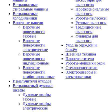
машины
аксессуары для
Встраиваемые
пылесосов
стиральные машины
Профессиональные
Встраиваемые
пылесосы
холодильники
Роботы-пылесосы
Варочные панели
Ручные пылесосы
Варочные
Традиционные
поверхности
пылесосы
газовые
Фильтры для
Варочные
пылесоса
поверхности
Уход за одеждой и
электрические
бельём
Варочные
Швейная техника
поверхности
Пароочистители
индукционные
Роботы-мойщики окон
Варочные
Стеклоочистители
поверхности
Электрошвабры и
комбинированные
электровеники
Измельчители отходов
Встраиваемый духовые
шкафы
Духовые шкафы
газовые
Духовые шкафы
электрические