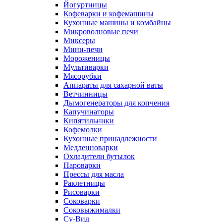
Йогуртницы
Кофеварки и кофемашины
Кухонные машины и комбайны
Микроволновые печи
Миксеры
Мини-печи
Мороженицы
Мультиварки
Мясорубки
Аппараты для сахарной ваты
Ветчинницы
Дымогенераторы для копчения
Капучинаторы
Кипятильники
Кофемолки
Кухонные принадлежности
Медленноварки
Охладители бутылок
Пароварки
Прессы для масла
Раклетницы
Рисоварки
Соковарки
Соковыжималки
Су-Вид