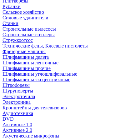
Плиткорезы
Рубанки
Сельское хозяйство
Силовые удлинители
Станки
Строительные пылесосы
Строительные степлеры
Стружкоотсос
Технические фены, Клеевые пистолеты
Фрезерные машины
Шлифмашины дельта
Шлифмашины ленточные
Шлифмашины прочие
Шлифмашины углошлифовальные
Шлифмашины эксцентриковые
Штроборезы
Шуруповерты
Электроточила
Электроника
Кронштейны для телевизоров
Аудиотехника
DVD
Активные 1.0
Активные 2.0
Акустические микрофоны