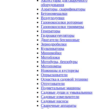
Аксессуары для сварочного
оборудования
Аэраторы, скарификаторы
Бетономешалки
Воздуходувки
Газонокосилки роторные
Газонокосилки триммеры
Генераторы
Гидроаккумуляторы
Двигатели бензиновые
Зернодробилки
Культиваторы
Минимойки
Мотоблоки
Мотобуры, бензобуры
Мотопомпы
Ножницы и кусторезы
Опрыскиватели
Оснастка к садовой технике
Отпугиватели
Подметальные машины
Садовые души и умывальники
Садовые измельчители
Садовые насосы
Сварочные аппараты