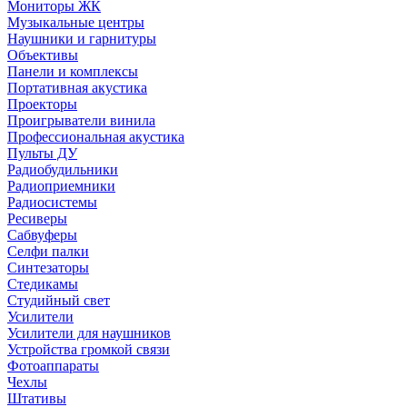
Мониторы ЖК
Музыкальные центры
Наушники и гарнитуры
Объективы
Панели и комплексы
Портативная акустика
Проекторы
Проигрыватели винила
Профессиональная акустика
Пульты ДУ
Радиобудильники
Радиоприемники
Радиосистемы
Ресиверы
Сабвуферы
Селфи палки
Синтезаторы
Стедикамы
Студийный свет
Усилители
Усилители для наушников
Устройства громкой связи
Фотоаппараты
Чехлы
Штативы