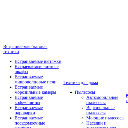
Встраиваемая бытовая
техника
Встраиваемые вытяжки
Встраеваемые винные
шкафы
Встраиваемые
микроволновые печи
Техника для дома
Встраиваемые
морозильные камеры
Пылесосы
Встраиваемые
Автомобильные
т
кофемашины
пылесосы
Встраиваемые
Вертикальные
пароварки
пылесосы
Встраиваемые
Моющие пылесосы
посудомоечные
Насадки и