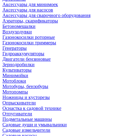
Аксессуары для минимоек
Аксессуары для насосов
Аксессуары для сварочного оборудования
Аэраторы, скарификаторы
Бетономешалки
Воздуходувки
Газонокосилки роторные
Газонокосилки триммеры
Генераторы
Гидроаккумуляторы
Двигатели бензиновые
Зернодробилки
Культиваторы
Минимойки
Мотоблоки
Мотобуры, бензобуры
Мотопомпы
Ножницы и кусторезы
Опрыскиватели
Оснастка к садовой технике
Отпугиватели
Подметальные машины
Садовые души и умывальники
Садовые измельчители
Садовые насосы