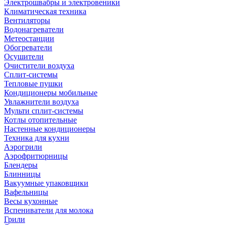
Электрошвабры и электровеники
Климатическая техника
Вентиляторы
Водонагреватели
Метеостанции
Обогреватели
Осушители
Очистители воздуха
Сплит-системы
Тепловые пушки
Кондиционеры мобильные
Увлажнители воздуха
Мульти сплит-системы
Котлы отопительные
Настенные кондиционеры
Техника для кухни
Аэрогрили
Аэрофритюрницы
Блендеры
Блинницы
Вакуумные упаковщики
Вафельницы
Весы кухонные
Вспениватели для молока
Грили