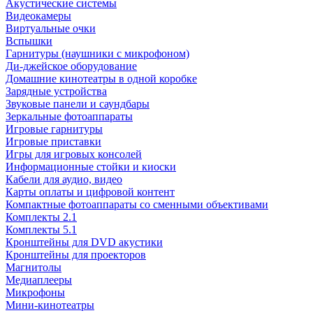
Акустические системы
Видеокамеры
Виртуальные очки
Вспышки
Гарнитуры (наушники с микрофоном)
Ди-джейское оборудование
Домашние кинотеатры в одной коробке
Зарядные устройства
Звуковые панели и саундбары
Зеркальные фотоаппараты
Игровые гарнитуры
Игровые приставки
Игры для игровых консолей
Информационные стойки и киоски
Кабели для аудио, видео
Карты оплаты и цифровой контент
Компактные фотоаппараты со сменными объективами
Комплекты 2.1
Комплекты 5.1
Кронштейны для DVD акустики
Кронштейны для проекторов
Магнитолы
Медиаплееры
Микрофоны
Мини-кинотеатры