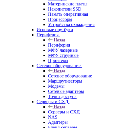
Материнские платы
Накопители SSD
Память оперативная
Процессоры
Устройства охлаждения
Игровые ноутбуки
Периферия
Назад
Периферия
МФУ лазерные
МФУ струйные
Принтеры
Сетевое оборудование
Назад
Сетевое оборудование
Маршрутизаторы
Модемы
Сетевые адаптеры
Точки доступа
Серверы и СХД
Назад
Серверы и СХД
NAS
Адаптеры
Блейд-серверы