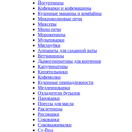
Йогуртницы
Кофеварки и кофемашины
Кухонные машины и комбайны
Микроволновые печи
Миксеры
Мини-печи
Мороженицы
Мультиварки
Мясорубки
Аппараты для сахарной ваты
Ветчинницы
Дымогенераторы для копчения
Капучинаторы
Кипятильники
Кофемолки
Кухонные принадлежности
Медленноварки
Охладители бутылок
Пароварки
Прессы для масла
Раклетницы
Рисоварки
Соковарки
Соковыжималки
Су-Вид