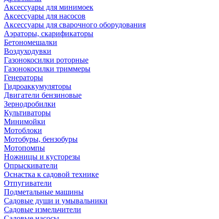
Аксессуары для минимоек
Аксессуары для насосов
Аксессуары для сварочного оборудования
Аэраторы, скарификаторы
Бетономешалки
Воздуходувки
Газонокосилки роторные
Газонокосилки триммеры
Генераторы
Гидроаккумуляторы
Двигатели бензиновые
Зернодробилки
Культиваторы
Минимойки
Мотоблоки
Мотобуры, бензобуры
Мотопомпы
Ножницы и кусторезы
Опрыскиватели
Оснастка к садовой технике
Отпугиватели
Подметальные машины
Садовые души и умывальники
Садовые измельчители
Садовые насосы