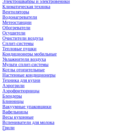
Электрошвабры и электровеники
Климатическая техника
Вентиляторы
Водонагреватели
Метеостанции
Обогреватели
Осушители
Очистители воздуха
Сплит-системы
Тепловые пушки
Кондиционеры мобильные
Увлажнители воздуха
Мульти сплит-системы
Котлы отопительные
Настенные кондиционеры
Техника для кухни
Аэрогрили
Аэрофритюрницы
Блендеры
Блинницы
Вакуумные упаковщики
Вафельницы
Весы кухонные
Вспениватели для молока
Грили