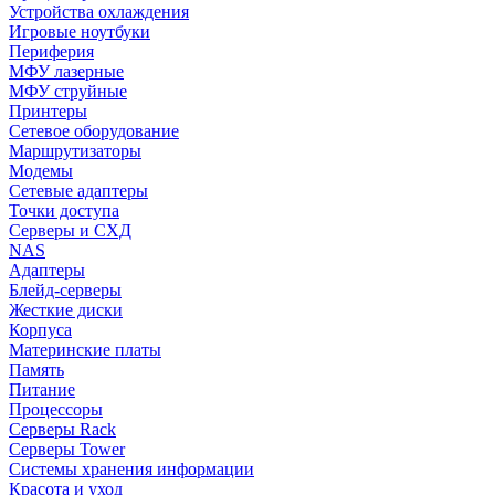
Устройства охлаждения
Игровые ноутбуки
Периферия
МФУ лазерные
МФУ струйные
Принтеры
Сетевое оборудование
Маршрутизаторы
Модемы
Сетевые адаптеры
Точки доступа
Серверы и СХД
NAS
Адаптеры
Блейд-серверы
Жесткие диски
Корпуса
Материнские платы
Память
Питание
Процессоры
Серверы Rack
Серверы Tower
Системы хранения информации
Красота и уход