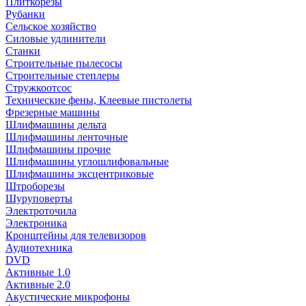
Плиткорезы
Рубанки
Сельское хозяйство
Силовые удлинители
Станки
Строительные пылесосы
Строительные степлеры
Стружкоотсос
Технические фены, Клеевые пистолеты
Фрезерные машины
Шлифмашины дельта
Шлифмашины ленточные
Шлифмашины прочие
Шлифмашины углошлифовальные
Шлифмашины эксцентриковые
Штроборезы
Шуруповерты
Электроточила
Электроника
Кронштейны для телевизоров
Аудиотехника
DVD
Активные 1.0
Активные 2.0
Акустические микрофоны