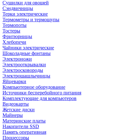
Сушилки для овощей
Сэндвичницы
Терки электрические
Термометры и термощупы
Термопоты
Тостеры
Фритюрницы
Хлебопечи
Чайники электрические
Шоколадные фонтаны
Электроножи
Электрооткрывалки
Электросковороды
Электрошашлычницы
Яйцеварки
Компьютерное оборудование
Источники бесперебойного питания
Комплектующие для компьютеров
Видеокарты
Жетские диски
Майнеры
Материнские платы
Накопители SSD
Память оперативная
Процессоры