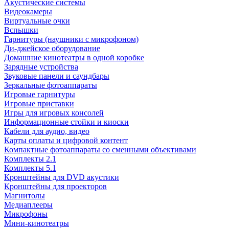
Акустические системы
Видеокамеры
Виртуальные очки
Вспышки
Гарнитуры (наушники с микрофоном)
Ди-джейское оборудование
Домашние кинотеатры в одной коробке
Зарядные устройства
Звуковые панели и саундбары
Зеркальные фотоаппараты
Игровые гарнитуры
Игровые приставки
Игры для игровых консолей
Информационные стойки и киоски
Кабели для аудио, видео
Карты оплаты и цифровой контент
Компактные фотоаппараты со сменными объективами
Комплекты 2.1
Комплекты 5.1
Кронштейны для DVD акустики
Кронштейны для проекторов
Магнитолы
Медиаплееры
Микрофоны
Мини-кинотеатры