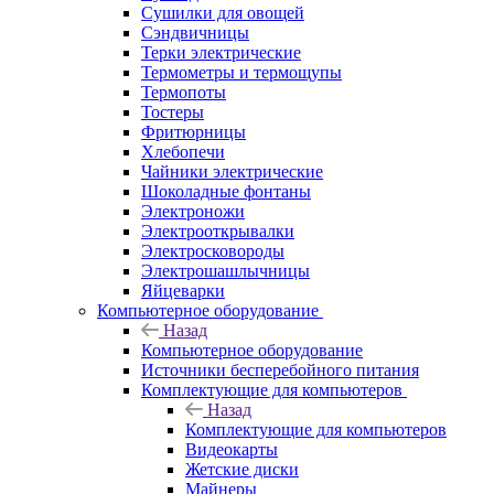
Сушилки для овощей
Сэндвичницы
Терки электрические
Термометры и термощупы
Термопоты
Тостеры
Фритюрницы
Хлебопечи
Чайники электрические
Шоколадные фонтаны
Электроножи
Электрооткрывалки
Электросковороды
Электрошашлычницы
Яйцеварки
Компьютерное оборудование
Назад
Компьютерное оборудование
Источники бесперебойного питания
Комплектующие для компьютеров
Назад
Комплектующие для компьютеров
Видеокарты
Жетские диски
Майнеры