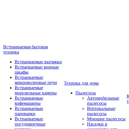
Встраиваемая бытовая
техника
Встраиваемые вытяжки
Встраеваемые винные
шкафы
Встраиваемые
микроволновые печи
Техника для дома
Встраиваемые
морозильные камеры
Пылесосы
Встраиваемые
Автомобильные
т
кофемашины
пылесосы
Встраиваемые
Вертикальные
пароварки
пылесосы
Встраиваемые
Моющие пылесосы
посудомоечные
Насадки и