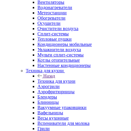
Вентиляторы
Водонагреватели
Метеостанции
Обогреватели
Осушители
Очистители воздуха
Сплит-системы
Тепловые пушки
Кондиционеры мобильные
Увлажнители воздуха
Мульти сплит-системы
Котлы отопительные
Настенные кондиционеры
Техника для кухни
Назад
Техника для кухни
Аэрогрили
Аэрофритюрницы
Блендеры
Блинницы
Вакуумные упаковщики
Вафельницы
Весы кухонные
Вспениватели для молока
Грили