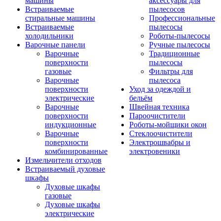
машины
аксессуары для
Встраиваемые
пылесосов
стиральные машины
Профессиональные
Встраиваемые
пылесосы
холодильники
Роботы-пылесосы
Варочные панели
Ручные пылесосы
Варочные
Традиционные
поверхности
пылесосы
газовые
Фильтры для
Варочные
пылесоса
поверхности
Уход за одеждой и
электрические
бельём
Варочные
Швейная техника
поверхности
Пароочистители
индукционные
Роботы-мойщики окон
Варочные
Стеклоочистители
поверхности
Электрошвабры и
комбинированные
электровеники
Измельчители отходов
Встраиваемый духовые
шкафы
Духовые шкафы
газовые
Духовые шкафы
электрические