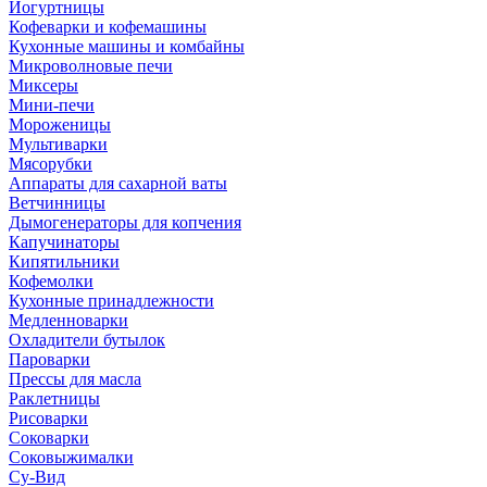
Йогуртницы
Кофеварки и кофемашины
Кухонные машины и комбайны
Микроволновые печи
Миксеры
Мини-печи
Мороженицы
Мультиварки
Мясорубки
Аппараты для сахарной ваты
Ветчинницы
Дымогенераторы для копчения
Капучинаторы
Кипятильники
Кофемолки
Кухонные принадлежности
Медленноварки
Охладители бутылок
Пароварки
Прессы для масла
Раклетницы
Рисоварки
Соковарки
Соковыжималки
Су-Вид