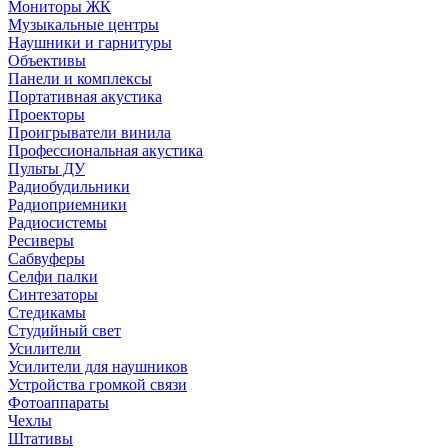
Мониторы ЖК
Музыкальные центры
Наушники и гарнитуры
Объективы
Панели и комплексы
Портативная акустика
Проекторы
Проигрыватели винила
Профессиональная акустика
Пульты ДУ
Радиобудильники
Радиоприемники
Радиосистемы
Ресиверы
Сабвуферы
Селфи палки
Синтезаторы
Стедикамы
Студийный свет
Усилители
Усилители для наушников
Устройства громкой связи
Фотоаппараты
Чехлы
Штативы