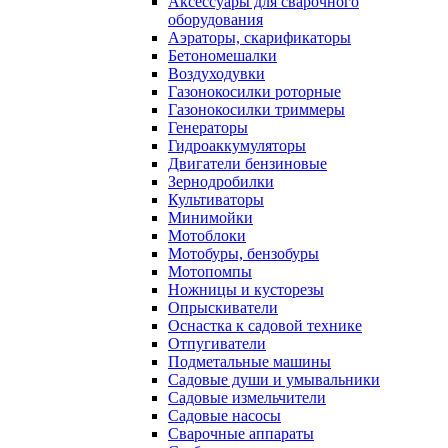
Аксессуары для сварочного
оборудования
Аэраторы, скарификаторы
Бетономешалки
Воздуходувки
Газонокосилки роторные
Газонокосилки триммеры
Генераторы
Гидроаккумуляторы
Двигатели бензиновые
Зернодробилки
Культиваторы
Минимойки
Мотоблоки
Мотобуры, бензобуры
Мотопомпы
Ножницы и кусторезы
Опрыскиватели
Оснастка к садовой технике
Отпугиватели
Подметальные машины
Садовые души и умывальники
Садовые измельчители
Садовые насосы
Сварочные аппараты