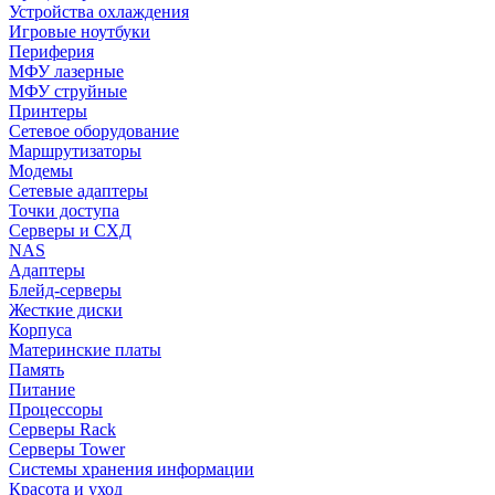
Устройства охлаждения
Игровые ноутбуки
Периферия
МФУ лазерные
МФУ струйные
Принтеры
Сетевое оборудование
Маршрутизаторы
Модемы
Сетевые адаптеры
Точки доступа
Серверы и СХД
NAS
Адаптеры
Блейд-серверы
Жесткие диски
Корпуса
Материнские платы
Память
Питание
Процессоры
Серверы Rack
Серверы Tower
Системы хранения информации
Красота и уход