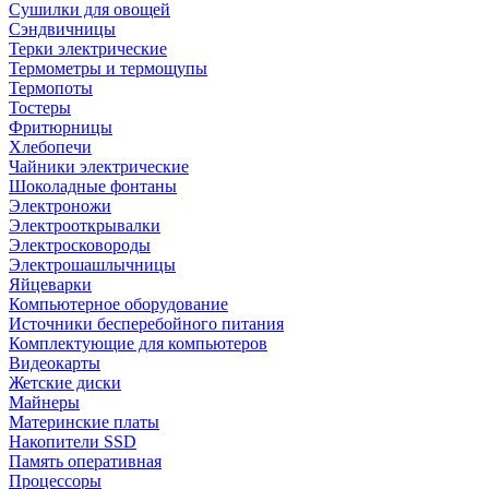
Сушилки для овощей
Сэндвичницы
Терки электрические
Термометры и термощупы
Термопоты
Тостеры
Фритюрницы
Хлебопечи
Чайники электрические
Шоколадные фонтаны
Электроножи
Электрооткрывалки
Электросковороды
Электрошашлычницы
Яйцеварки
Компьютерное оборудование
Источники бесперебойного питания
Комплектующие для компьютеров
Видеокарты
Жетские диски
Майнеры
Материнские платы
Накопители SSD
Память оперативная
Процессоры