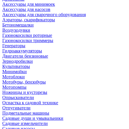
Аксессуары для минимоек
Аксессуары для насосов
Аксессуары для сварочного оборудования
Аэраторы, скарификаторы
Бетономешалки
Воздуходувки
Газонокосилки роторные
Газонокосилки триммеры
Генераторы
Гидроаккумуляторы
Двигатели бензиновые
Зернодробилки
Культиваторы
Минимойки
Мотоблоки
Мотобуры, бензобуры
Мотопомпы
Ножницы и кусторезы
Опрыскиватели
Оснастка к садовой технике
Отпугиватели
Подметальные машины
Садовые души и умывальники
Садовые измельчители
Садовые насосы