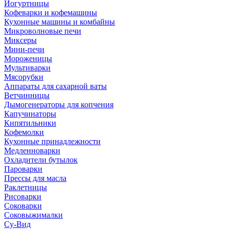
Йогуртницы
Кофеварки и кофемашины
Кухонные машины и комбайны
Микроволновые печи
Миксеры
Мини-печи
Мороженицы
Мультиварки
Мясорубки
Аппараты для сахарной ваты
Ветчинницы
Дымогенераторы для копчения
Капучинаторы
Кипятильники
Кофемолки
Кухонные принадлежности
Медленноварки
Охладители бутылок
Пароварки
Прессы для масла
Раклетницы
Рисоварки
Соковарки
Соковыжималки
Су-Вид