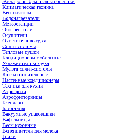
Электрошвабры и электровеники
Климатическая техника
Вентиляторы
Водонагреватели
Метеостанции
Обогреватели
Осушители
Очистители воздуха
Сплит-системы
Тепловые пушки
Кондиционеры мобильные
Увлажнители воздуха
Мульти сплит-системы
Котлы отопительные
Настенные кондиционеры
Техника для кухни
Аэрогрили
Аэрофритюрницы
Блендеры
Блинницы
Вакуумные упаковщики
Вафельницы
Весы кухонные
Вспениватели для молока
Грили