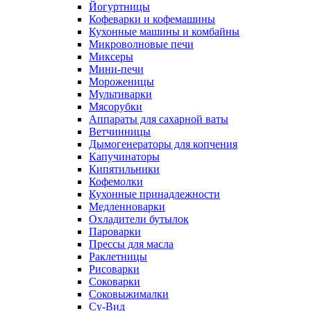
Йогуртницы
Кофеварки и кофемашины
Кухонные машины и комбайны
Микроволновые печи
Миксеры
Мини-печи
Мороженицы
Мультиварки
Мясорубки
Аппараты для сахарной ваты
Ветчинницы
Дымогенераторы для копчения
Капучинаторы
Кипятильники
Кофемолки
Кухонные принадлежности
Медленноварки
Охладители бутылок
Пароварки
Прессы для масла
Раклетницы
Рисоварки
Соковарки
Соковыжималки
Су-Вид