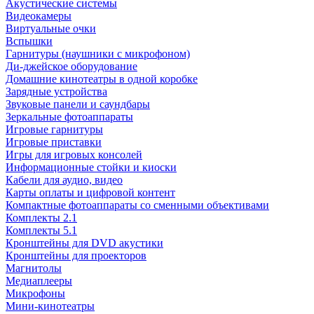
Акустические системы
Видеокамеры
Виртуальные очки
Вспышки
Гарнитуры (наушники с микрофоном)
Ди-джейское оборудование
Домашние кинотеатры в одной коробке
Зарядные устройства
Звуковые панели и саундбары
Зеркальные фотоаппараты
Игровые гарнитуры
Игровые приставки
Игры для игровых консолей
Информационные стойки и киоски
Кабели для аудио, видео
Карты оплаты и цифровой контент
Компактные фотоаппараты со сменными объективами
Комплекты 2.1
Комплекты 5.1
Кронштейны для DVD акустики
Кронштейны для проекторов
Магнитолы
Медиаплееры
Микрофоны
Мини-кинотеатры