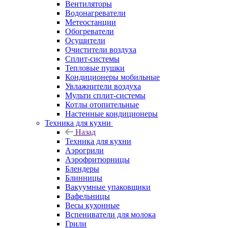
Вентиляторы
Водонагреватели
Метеостанции
Обогреватели
Осушители
Очистители воздуха
Сплит-системы
Тепловые пушки
Кондиционеры мобильные
Увлажнители воздуха
Мульти сплит-системы
Котлы отопительные
Настенные кондиционеры
Техника для кухни
Назад
Техника для кухни
Аэрогрили
Аэрофритюрницы
Блендеры
Блинницы
Вакуумные упаковщики
Вафельницы
Весы кухонные
Вспениватели для молока
Грили