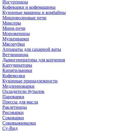
Йогуртницы
Кофеварки и кофемашины
Кухонные машины и комбайны
Микроволновые печи
Миксеры
Мини-печи
Мороженицы
Мультиварки
Мясорубки
Аппараты для сахарной ваты
Ветчинницы
Дымогенераторы для копчения
Капучинаторы
Кипятильники
Кофемолки
Кухонные принадлежности
Медленноварки
Охладители бутылок
Пароварки
Прессы для масла
Раклетницы
Рисоварки
Соковарки
Соковыжималки
Су-Вид