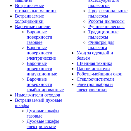
машины
аксессуары для
Встраиваемые
пылесосов
стиральные машины
Профессиональные
Встраиваемые
пылесосы
холодильники
Роботы-пылесосы
Варочные панели
Ручные пылесосы
Варочные
Традиционные
поверхности
пылесосы
газовые
Фильтры для
Варочные
пылесоса
поверхности
Уход за одеждой и
электрические
бельём
Варочные
Швейная техника
поверхности
Пароочистители
индукционные
Роботы-мойщики окон
Варочные
Стеклоочистители
поверхности
Электрошвабры и
комбинированные
электровеники
Измельчители отходов
Встраиваемый духовые
шкафы
Духовые шкафы
газовые
Духовые шкафы
электрические