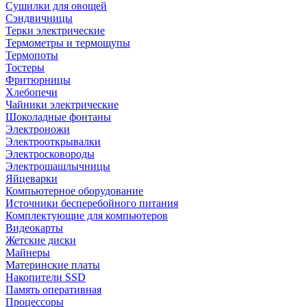
Сушилки для овощей
Сэндвичницы
Терки электрические
Термометры и термощупы
Термопоты
Тостеры
Фритюрницы
Хлебопечи
Чайники электрические
Шоколадные фонтаны
Электроножи
Электрооткрывалки
Электросковороды
Электрошашлычницы
Яйцеварки
Компьютерное оборудование
Источники бесперебойного питания
Комплектующие для компьютеров
Видеокарты
Жетские диски
Майнеры
Материнские платы
Накопители SSD
Память оперативная
Процессоры