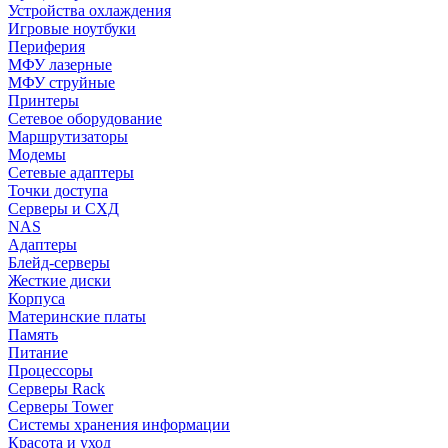
Устройства охлаждения
Игровые ноутбуки
Периферия
МФУ лазерные
МФУ струйные
Принтеры
Сетевое оборудование
Маршрутизаторы
Модемы
Сетевые адаптеры
Точки доступа
Серверы и СХД
NAS
Адаптеры
Блейд-серверы
Жесткие диски
Корпуса
Материнские платы
Память
Питание
Процессоры
Серверы Rack
Серверы Tower
Системы хранения информации
Красота и уход