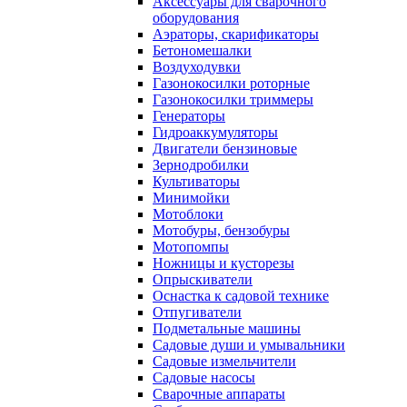
Аксессуары для сварочного
оборудования
Аэраторы, скарификаторы
Бетономешалки
Воздуходувки
Газонокосилки роторные
Газонокосилки триммеры
Генераторы
Гидроаккумуляторы
Двигатели бензиновые
Зернодробилки
Культиваторы
Минимойки
Мотоблоки
Мотобуры, бензобуры
Мотопомпы
Ножницы и кусторезы
Опрыскиватели
Оснастка к садовой технике
Отпугиватели
Подметальные машины
Садовые души и умывальники
Садовые измельчители
Садовые насосы
Сварочные аппараты