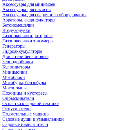
Аксессуары для минимоек
Аксессуары для насосов
Аксессуары для сварочного оборудования
Аэраторы, скарификаторы
Бетономешалки
Воздуходувки
Газонокосилки роторные
Газонокосилки триммеры
Генераторы
Гидроаккумуляторы
Двигатели бензиновые
Зернодробилки
Культиваторы
Минимойки
Мотоблоки
Мотобуры, бензобуры
Мотопомпы
Ножницы и кусторезы
Опрыскиватели
Оснастка к садовой технике
Отпугиватели
Подметальные машины
Садовые души и умывальники
Садовые измельчители
Садовые насосы