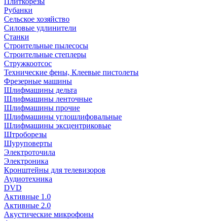
Плиткорезы
Рубанки
Сельское хозяйство
Силовые удлинители
Станки
Строительные пылесосы
Строительные степлеры
Стружкоотсос
Технические фены, Клеевые пистолеты
Фрезерные машины
Шлифмашины дельта
Шлифмашины ленточные
Шлифмашины прочие
Шлифмашины углошлифовальные
Шлифмашины эксцентриковые
Штроборезы
Шуруповерты
Электроточила
Электроника
Кронштейны для телевизоров
Аудиотехника
DVD
Активные 1.0
Активные 2.0
Акустические микрофоны