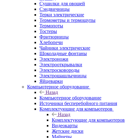
Сушилки для овощей
Сэндвичницы
Терки электрические
Термометры и термощупы
Термопоты
Тостеры
Фритюрницы
Хлебопечи
Чайники электрические
Шоколадные фонтаны
Электроножи
Электрооткрывалки
Электросковороды
Электрошашлычницы
Яйцеварки
Компьютерное оборудование
Назад
Компьютерное оборудование
Источники бесперебойного питания
Комплектующие для компьютеров
Назад
Комплектующие для компьютеров
Видеокарты
Жетские диски
Майнеры