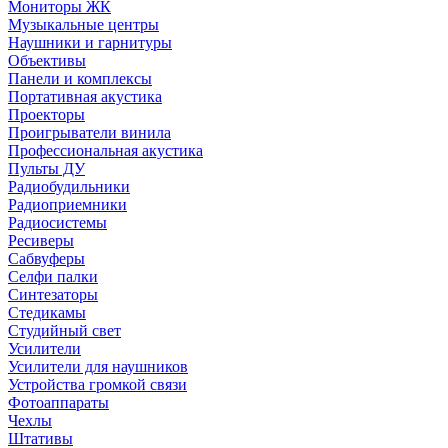
Мониторы ЖК
Музыкальные центры
Наушники и гарнитуры
Объективы
Панели и комплексы
Портативная акустика
Проекторы
Проигрыватели винила
Профессиональная акустика
Пульты ДУ
Радиобудильники
Радиоприемники
Радиосистемы
Ресиверы
Сабвуферы
Селфи палки
Синтезаторы
Стедикамы
Студийный свет
Усилители
Усилители для наушников
Устройства громкой связи
Фотоаппараты
Чехлы
Штативы