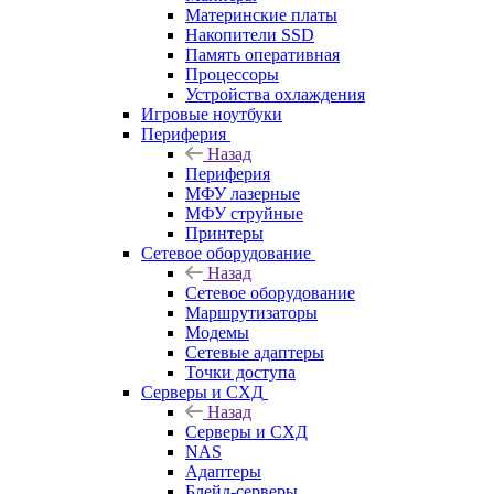
Материнские платы
Накопители SSD
Память оперативная
Процессоры
Устройства охлаждения
Игровые ноутбуки
Периферия
Назад
Периферия
МФУ лазерные
МФУ струйные
Принтеры
Сетевое оборудование
Назад
Сетевое оборудование
Маршрутизаторы
Модемы
Сетевые адаптеры
Точки доступа
Серверы и СХД
Назад
Серверы и СХД
NAS
Адаптеры
Блейд-серверы