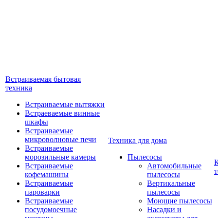
Встраиваемая бытовая
техника
Встраиваемые вытяжки
Встраеваемые винные
шкафы
Встраиваемые
микроволновые печи
Техника для дома
Встраиваемые
морозильные камеры
Пылесосы
Встраиваемые
Автомобильные
т
кофемашины
пылесосы
Встраиваемые
Вертикальные
пароварки
пылесосы
Встраиваемые
Моющие пылесосы
посудомоечные
Насадки и