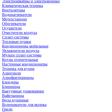
Электрошвабры и электровеники
Климатическая техника
Вентиляторы
Водонагреватели
Метеостанции
Обогреватели
Осушители
Очистители воздуха
Сплит-системы
Тепловые пушки
Кондиционеры мобильные
Увлажнители воздуха
Мульти сплит-системы
Котлы отопительные
Настенные кондиционеры
Техника для кухни
Аэрогрили
Аэрофритюрницы
Блендеры
Блинницы
Вакуумные упаковщики
Вафельницы
Весы кухонные
Вспениватели для молока
Грили