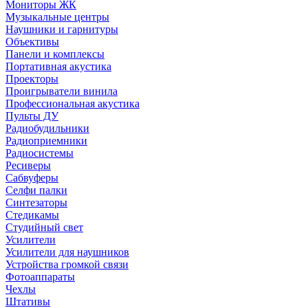
Мониторы ЖК
Музыкальные центры
Наушники и гарнитуры
Объективы
Панели и комплексы
Портативная акустика
Проекторы
Проигрыватели винила
Профессиональная акустика
Пульты ДУ
Радиобудильники
Радиоприемники
Радиосистемы
Ресиверы
Сабвуферы
Селфи палки
Синтезаторы
Стедикамы
Студийный свет
Усилители
Усилители для наушников
Устройства громкой связи
Фотоаппараты
Чехлы
Штативы