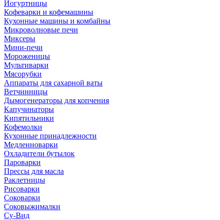
Йогуртницы
Кофеварки и кофемашины
Кухонные машины и комбайны
Микроволновые печи
Миксеры
Мини-печи
Мороженицы
Мультиварки
Мясорубки
Аппараты для сахарной ваты
Ветчинницы
Дымогенераторы для копчения
Капучинаторы
Кипятильники
Кофемолки
Кухонные принадлежности
Медленноварки
Охладители бутылок
Пароварки
Прессы для масла
Раклетницы
Рисоварки
Соковарки
Соковыжималки
Су-Вид