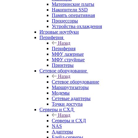
Материнские платы
Накопители SSD
Память оперативная
Процессоры
Устройства охлаждения
Игровые ноутбуки
Периферия
Назад
Периферия
МФУ лазерные
МФУ струйные
Принтеры
Сетевое оборудование
Назад
Сетевое оборудование
Маршрутизаторы
Модемы
Сетевые адаптеры
Точки доступа
Серверы и СХД
Назад
Серверы и СХД
NAS
Адаптеры
Блейд-серверы