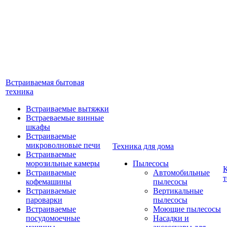
Встраиваемая бытовая
техника
Встраиваемые вытяжки
Встраеваемые винные
шкафы
Встраиваемые
микроволновые печи
Техника для дома
Встраиваемые
морозильные камеры
Пылесосы
Встраиваемые
Автомобильные
т
кофемашины
пылесосы
Встраиваемые
Вертикальные
пароварки
пылесосы
Встраиваемые
Моющие пылесосы
посудомоечные
Насадки и