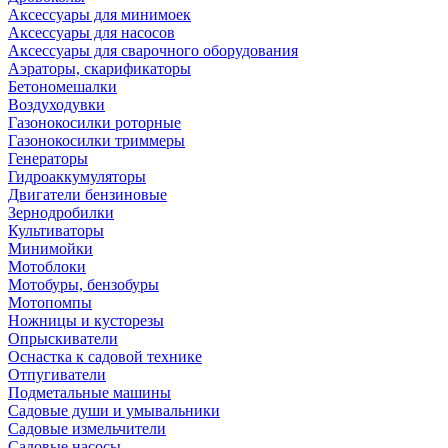
Аксессуары для минимоек
Аксессуары для насосов
Аксессуары для сварочного оборудования
Аэраторы, скарификаторы
Бетономешалки
Воздуходувки
Газонокосилки роторные
Газонокосилки триммеры
Генераторы
Гидроаккумуляторы
Двигатели бензиновые
Зернодробилки
Культиваторы
Минимойки
Мотоблоки
Мотобуры, бензобуры
Мотопомпы
Ножницы и кусторезы
Опрыскиватели
Оснастка к садовой технике
Отпугиватели
Подметальные машины
Садовые души и умывальники
Садовые измельчители
Садовые насосы