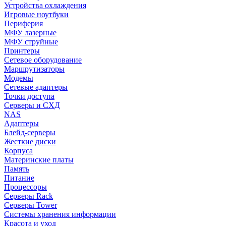
Устройства охлаждения
Игровые ноутбуки
Периферия
МФУ лазерные
МФУ струйные
Принтеры
Сетевое оборудование
Маршрутизаторы
Модемы
Сетевые адаптеры
Точки доступа
Серверы и СХД
NAS
Адаптеры
Блейд-серверы
Жесткие диски
Корпуса
Материнские платы
Память
Питание
Процессоры
Серверы Rack
Серверы Tower
Системы хранения информации
Красота и уход