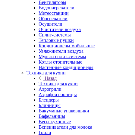
Вентиляторы
Водонагреватели
Метеостанции
Обогреватели
Осушители
Очистители воздуха
Сплит-системы
Тепловые пушки
Кондиционеры мобильные
Увлажнители воздуха
Мульти сплит-системы
Котлы отопительные
Настенные кондиционеры
Техника для кухни
Назад
Техника для кухни
Аэрогрили
Аэрофритюрницы
Блендеры
Блинницы
Вакуумные упаковщики
Вафельницы
Весы кухонные
Вспениватели для молока
Грили