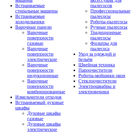
машины
аксессуары для
Встраиваемые
пылесосов
стиральные машины
Профессиональные
Встраиваемые
пылесосы
холодильники
Роботы-пылесосы
Варочные панели
Ручные пылесосы
Варочные
Традиционные
поверхности
пылесосы
газовые
Фильтры для
Варочные
пылесоса
поверхности
Уход за одеждой и
электрические
бельём
Варочные
Швейная техника
поверхности
Пароочистители
индукционные
Роботы-мойщики окон
Варочные
Стеклоочистители
поверхности
Электрошвабры и
комбинированные
электровеники
Измельчители отходов
Встраиваемый духовые
шкафы
Духовые шкафы
газовые
Духовые шкафы
электрические