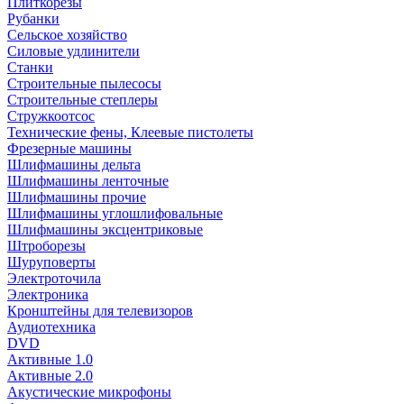
Плиткорезы
Рубанки
Сельское хозяйство
Силовые удлинители
Станки
Строительные пылесосы
Строительные степлеры
Стружкоотсос
Технические фены, Клеевые пистолеты
Фрезерные машины
Шлифмашины дельта
Шлифмашины ленточные
Шлифмашины прочие
Шлифмашины углошлифовальные
Шлифмашины эксцентриковые
Штроборезы
Шуруповерты
Электроточила
Электроника
Кронштейны для телевизоров
Аудиотехника
DVD
Активные 1.0
Активные 2.0
Акустические микрофоны