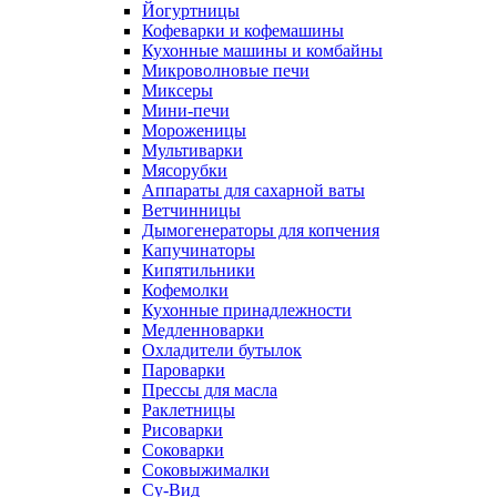
Йогуртницы
Кофеварки и кофемашины
Кухонные машины и комбайны
Микроволновые печи
Миксеры
Мини-печи
Мороженицы
Мультиварки
Мясорубки
Аппараты для сахарной ваты
Ветчинницы
Дымогенераторы для копчения
Капучинаторы
Кипятильники
Кофемолки
Кухонные принадлежности
Медленноварки
Охладители бутылок
Пароварки
Прессы для масла
Раклетницы
Рисоварки
Соковарки
Соковыжималки
Су-Вид