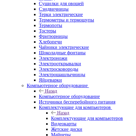
Сушилки для овощей
Сэндвичницы
Терки электрические
Термометры и термощупы
Термопоты
Тостеры
Фритюрницы
Хлебопечи
Чайники электрические
Шоколадные фонтаны
Электроножи
Электрооткрывалки
Электросковороды
Электрошашлычницы
Яйцеварки
Компьютерное оборудование
Назад
Компьютерное оборудование
Источники бесперебойного питания
Комплектующие для компьютеров
Назад
Комплектующие для компьютеров
Видеокарты
Жетские диски
Майнеры