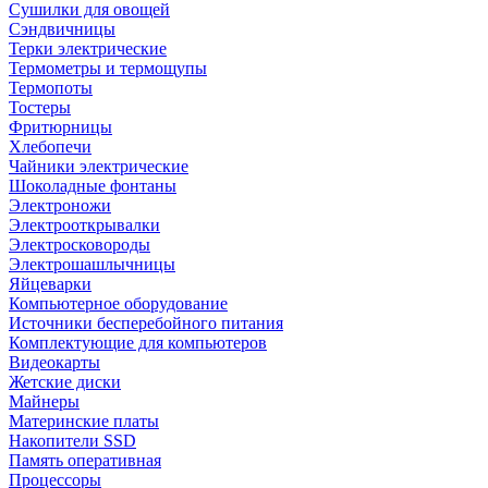
Сушилки для овощей
Сэндвичницы
Терки электрические
Термометры и термощупы
Термопоты
Тостеры
Фритюрницы
Хлебопечи
Чайники электрические
Шоколадные фонтаны
Электроножи
Электрооткрывалки
Электросковороды
Электрошашлычницы
Яйцеварки
Компьютерное оборудование
Источники бесперебойного питания
Комплектующие для компьютеров
Видеокарты
Жетские диски
Майнеры
Материнские платы
Накопители SSD
Память оперативная
Процессоры