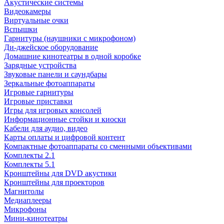
Акустические системы
Видеокамеры
Виртуальные очки
Вспышки
Гарнитуры (наушники с микрофоном)
Ди-джейское оборудование
Домашние кинотеатры в одной коробке
Зарядные устройства
Звуковые панели и саундбары
Зеркальные фотоаппараты
Игровые гарнитуры
Игровые приставки
Игры для игровых консолей
Информационные стойки и киоски
Кабели для аудио, видео
Карты оплаты и цифровой контент
Компактные фотоаппараты со сменными объективами
Комплекты 2.1
Комплекты 5.1
Кронштейны для DVD акустики
Кронштейны для проекторов
Магнитолы
Медиаплееры
Микрофоны
Мини-кинотеатры