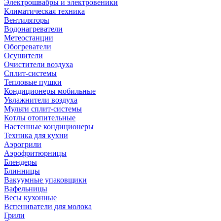
Электрошвабры и электровеники
Климатическая техника
Вентиляторы
Водонагреватели
Метеостанции
Обогреватели
Осушители
Очистители воздуха
Сплит-системы
Тепловые пушки
Кондиционеры мобильные
Увлажнители воздуха
Мульти сплит-системы
Котлы отопительные
Настенные кондиционеры
Техника для кухни
Аэрогрили
Аэрофритюрницы
Блендеры
Блинницы
Вакуумные упаковщики
Вафельницы
Весы кухонные
Вспениватели для молока
Грили