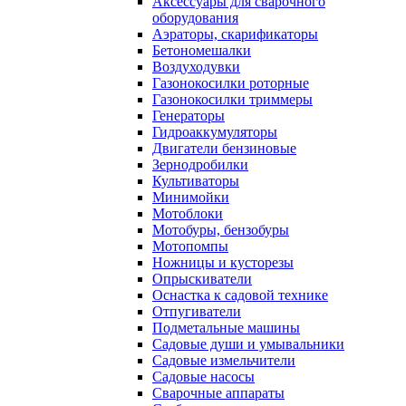
Аксессуары для сварочного
оборудования
Аэраторы, скарификаторы
Бетономешалки
Воздуходувки
Газонокосилки роторные
Газонокосилки триммеры
Генераторы
Гидроаккумуляторы
Двигатели бензиновые
Зернодробилки
Культиваторы
Минимойки
Мотоблоки
Мотобуры, бензобуры
Мотопомпы
Ножницы и кусторезы
Опрыскиватели
Оснастка к садовой технике
Отпугиватели
Подметальные машины
Садовые души и умывальники
Садовые измельчители
Садовые насосы
Сварочные аппараты