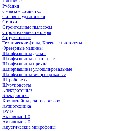
Плиткорезы
Рубанки
Сельское хозяйство
Силовые удлинители
Станки
Строительные пылесосы
Строительные степлеры
Стружкоотсос
Технические фены, Клеевые пистолеты
Фрезерные машины
Шлифмашины дельта
Шлифмашины ленточные
Шлифмашины прочие
Шлифмашины углошлифовальные
Шлифмашины эксцентриковые
Штроборезы
Шуруповерты
Электроточила
Электроника
Кронштейны для телевизоров
Аудиотехника
DVD
Активные 1.0
Активные 2.0
Акустические микрофоны