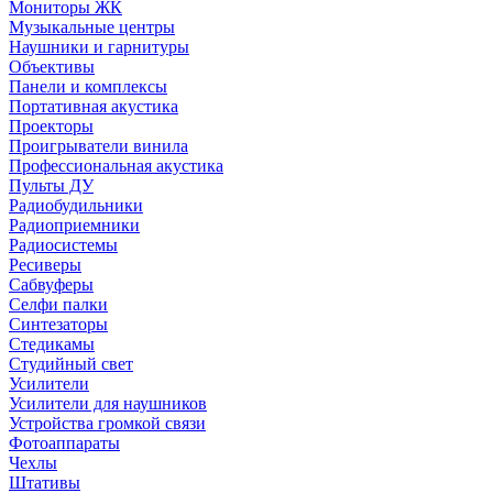
Мониторы ЖК
Музыкальные центры
Наушники и гарнитуры
Объективы
Панели и комплексы
Портативная акустика
Проекторы
Проигрыватели винила
Профессиональная акустика
Пульты ДУ
Радиобудильники
Радиоприемники
Радиосистемы
Ресиверы
Сабвуферы
Селфи палки
Синтезаторы
Стедикамы
Студийный свет
Усилители
Усилители для наушников
Устройства громкой связи
Фотоаппараты
Чехлы
Штативы