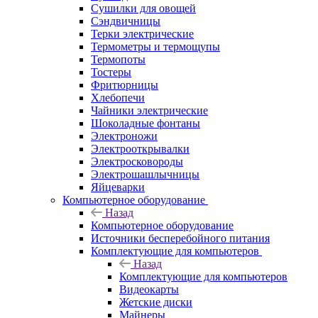
Сушилки для овощей
Сэндвичницы
Терки электрические
Термометры и термощупы
Термопоты
Тостеры
Фритюрницы
Хлебопечи
Чайники электрические
Шоколадные фонтаны
Электроножи
Электрооткрывалки
Электросковороды
Электрошашлычницы
Яйцеварки
Компьютерное оборудование
Назад
Компьютерное оборудование
Источники бесперебойного питания
Комплектующие для компьютеров
Назад
Комплектующие для компьютеров
Видеокарты
Жетские диски
Майнеры