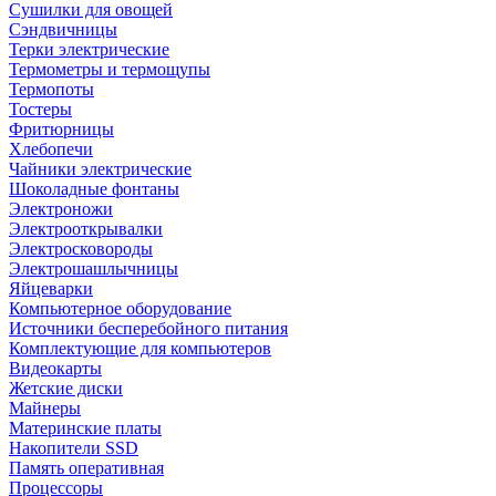
Сушилки для овощей
Сэндвичницы
Терки электрические
Термометры и термощупы
Термопоты
Тостеры
Фритюрницы
Хлебопечи
Чайники электрические
Шоколадные фонтаны
Электроножи
Электрооткрывалки
Электросковороды
Электрошашлычницы
Яйцеварки
Компьютерное оборудование
Источники бесперебойного питания
Комплектующие для компьютеров
Видеокарты
Жетские диски
Майнеры
Материнские платы
Накопители SSD
Память оперативная
Процессоры