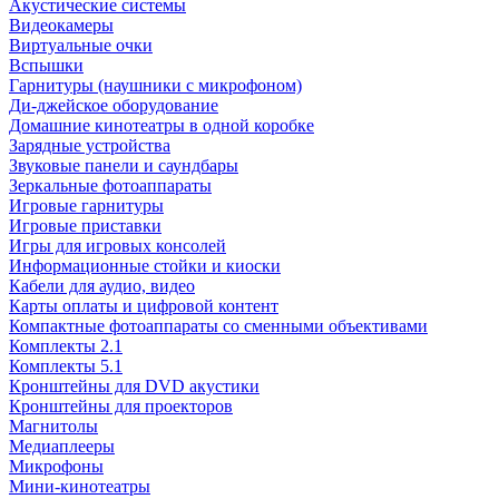
Акустические системы
Видеокамеры
Виртуальные очки
Вспышки
Гарнитуры (наушники с микрофоном)
Ди-джейское оборудование
Домашние кинотеатры в одной коробке
Зарядные устройства
Звуковые панели и саундбары
Зеркальные фотоаппараты
Игровые гарнитуры
Игровые приставки
Игры для игровых консолей
Информационные стойки и киоски
Кабели для аудио, видео
Карты оплаты и цифровой контент
Компактные фотоаппараты со сменными объективами
Комплекты 2.1
Комплекты 5.1
Кронштейны для DVD акустики
Кронштейны для проекторов
Магнитолы
Медиаплееры
Микрофоны
Мини-кинотеатры