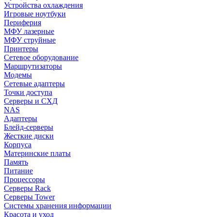
Устройства охлаждения
Игровые ноутбуки
Периферия
МФУ лазерные
МФУ струйные
Принтеры
Сетевое оборудование
Маршрутизаторы
Модемы
Сетевые адаптеры
Точки доступа
Серверы и СХД
NAS
Адаптеры
Блейд-серверы
Жесткие диски
Корпуса
Материнские платы
Память
Питание
Процессоры
Серверы Rack
Серверы Tower
Системы хранения информации
Красота и уход