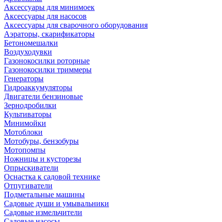
Аксессуары для минимоек
Аксессуары для насосов
Аксессуары для сварочного оборудования
Аэраторы, скарификаторы
Бетономешалки
Воздуходувки
Газонокосилки роторные
Газонокосилки триммеры
Генераторы
Гидроаккумуляторы
Двигатели бензиновые
Зернодробилки
Культиваторы
Минимойки
Мотоблоки
Мотобуры, бензобуры
Мотопомпы
Ножницы и кусторезы
Опрыскиватели
Оснастка к садовой технике
Отпугиватели
Подметальные машины
Садовые души и умывальники
Садовые измельчители
Садовые насосы