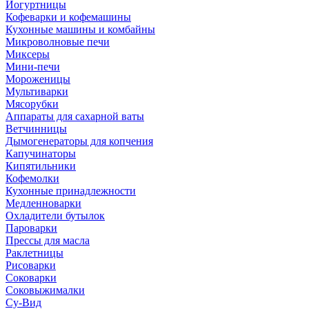
Йогуртницы
Кофеварки и кофемашины
Кухонные машины и комбайны
Микроволновые печи
Миксеры
Мини-печи
Мороженицы
Мультиварки
Мясорубки
Аппараты для сахарной ваты
Ветчинницы
Дымогенераторы для копчения
Капучинаторы
Кипятильники
Кофемолки
Кухонные принадлежности
Медленноварки
Охладители бутылок
Пароварки
Прессы для масла
Раклетницы
Рисоварки
Соковарки
Соковыжималки
Су-Вид