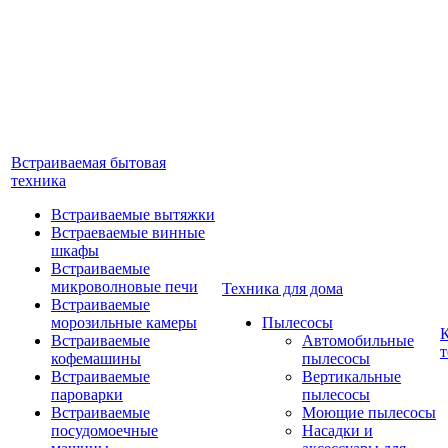
Встраиваемая бытовая
техника
Встраиваемые вытяжки
Встраеваемые винные
шкафы
Встраиваемые
микроволновые печи
Техника для дома
Встраиваемые
морозильные камеры
Пылесосы
Встраиваемые
Автомобильные
т
кофемашины
пылесосы
Встраиваемые
Вертикальные
пароварки
пылесосы
Встраиваемые
Моющие пылесосы
посудомоечные
Насадки и