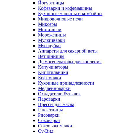
Йогуртницы
Кофеварки и кофемашины
Кухонные машины и комбайны
Микроволновые печи
Миксеры
Мини-печи
Мороженицы
Мультиварки
Мясорубки
Аппараты для сахарной ваты
Ветчинницы
Дымогенераторы для копчения
Капучинаторы
Кипятильники
Кофемолки
Кухонные принадлежности
Медленноварки
Охладители бутылок
Пароварки
Прессы для масла
Раклетницы
Рисоварки
Соковарки
Соковыжималки
Су-Вид