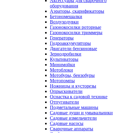
Аксессуары для сварочного
оборудования
Аэраторы, скарификаторы
Бетономешалки
Воздуходувки
Газонокосилки роторные
Газонокосилки триммеры
Генераторы
Гидроаккумуляторы
Двигатели бензиновые
Зернодробилки
Культиваторы
Минимойки
Мотоблоки
Мотобуры, бензобуры
Мотопомпы
Ножницы и кусторезы
Опрыскиватели
Оснастка к садовой технике
Отпугиватели
Подметальные машины
Садовые души и умывальники
Садовые измельчители
Садовые насосы
Сварочные аппараты