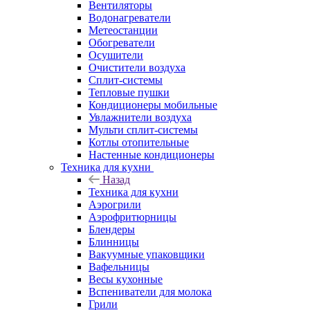
Вентиляторы
Водонагреватели
Метеостанции
Обогреватели
Осушители
Очистители воздуха
Сплит-системы
Тепловые пушки
Кондиционеры мобильные
Увлажнители воздуха
Мульти сплит-системы
Котлы отопительные
Настенные кондиционеры
Техника для кухни
Назад
Техника для кухни
Аэрогрили
Аэрофритюрницы
Блендеры
Блинницы
Вакуумные упаковщики
Вафельницы
Весы кухонные
Вспениватели для молока
Грили