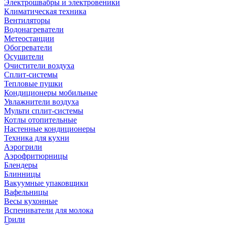
Электрошвабры и электровеники
Климатическая техника
Вентиляторы
Водонагреватели
Метеостанции
Обогреватели
Осушители
Очистители воздуха
Сплит-системы
Тепловые пушки
Кондиционеры мобильные
Увлажнители воздуха
Мульти сплит-системы
Котлы отопительные
Настенные кондиционеры
Техника для кухни
Аэрогрили
Аэрофритюрницы
Блендеры
Блинницы
Вакуумные упаковщики
Вафельницы
Весы кухонные
Вспениватели для молока
Грили