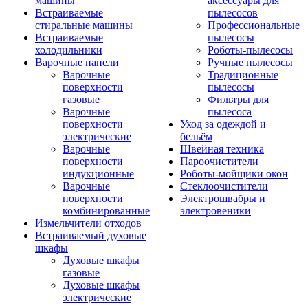
машины
аксессуары для
Встраиваемые
пылесосов
стиральные машины
Профессиональные
Встраиваемые
пылесосы
холодильники
Роботы-пылесосы
Варочные панели
Ручные пылесосы
Варочные
Традиционные
поверхности
пылесосы
газовые
Фильтры для
Варочные
пылесоса
поверхности
Уход за одеждой и
электрические
бельём
Варочные
Швейная техника
поверхности
Пароочистители
индукционные
Роботы-мойщики окон
Варочные
Стеклоочистители
поверхности
Электрошвабры и
комбинированные
электровеники
Измельчители отходов
Встраиваемый духовые
шкафы
Духовые шкафы
газовые
Духовые шкафы
электрические