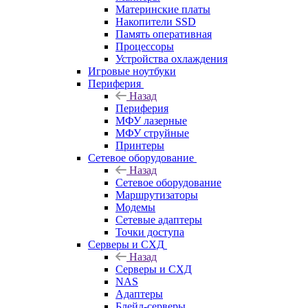
Материнские платы
Накопители SSD
Память оперативная
Процессоры
Устройства охлаждения
Игровые ноутбуки
Периферия
Назад
Периферия
МФУ лазерные
МФУ струйные
Принтеры
Сетевое оборудование
Назад
Сетевое оборудование
Маршрутизаторы
Модемы
Сетевые адаптеры
Точки доступа
Серверы и СХД
Назад
Серверы и СХД
NAS
Адаптеры
Блейд-серверы