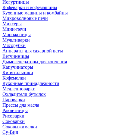
Йогуртницы
Кофеварки и кофемашины
Кухонные машины и комбайны
Микроволновые печи
Миксеры
Мини-печи
Мороженицы
Мультиварки
Мясорубки
Аппараты для сахарной ваты
Ветчинницы
Дымогенераторы для копчения
Капучинаторы
Кипятильники
Кофемолки
Кухонные принадлежности
Медленноварки
Охладители бутылок
Пароварки
Прессы для масла
Раклетницы
Рисоварки
Соковарки
Соковыжималки
Су-Вид