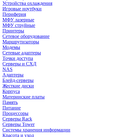
Устройства охлаждения
Игровые ноутбуки
Периферия
МФУ лазерные
МФУ струйные
Принтеры
Сетевое оборудование
Маршрутизаторы
Модемы
Сетевые адаптеры
Точки доступа
Серверы и СХД
NAS
Адаптеры
Блейд-серверы
Жесткие диски
Корпуса
Материнские платы
Память
Питание
Процессоры
Серверы Rack
Серверы Tower
Системы хранения информации
Красота и уход