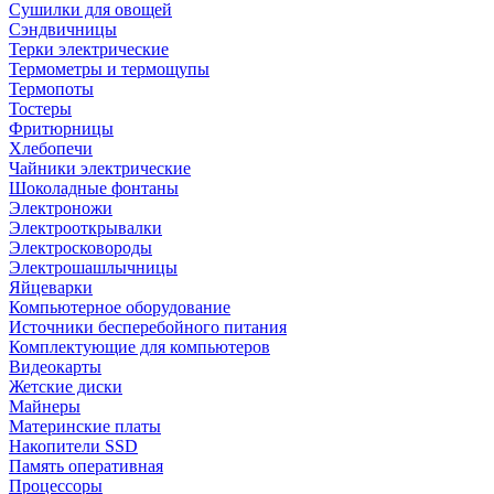
Сушилки для овощей
Сэндвичницы
Терки электрические
Термометры и термощупы
Термопоты
Тостеры
Фритюрницы
Хлебопечи
Чайники электрические
Шоколадные фонтаны
Электроножи
Электрооткрывалки
Электросковороды
Электрошашлычницы
Яйцеварки
Компьютерное оборудование
Источники бесперебойного питания
Комплектующие для компьютеров
Видеокарты
Жетские диски
Майнеры
Материнские платы
Накопители SSD
Память оперативная
Процессоры