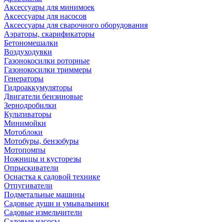
Аксессуары для минимоек
Аксессуары для насосов
Аксессуары для сварочного оборудования
Аэраторы, скарификаторы
Бетономешалки
Воздуходувки
Газонокосилки роторные
Газонокосилки триммеры
Генераторы
Гидроаккумуляторы
Двигатели бензиновые
Зернодробилки
Культиваторы
Минимойки
Мотоблоки
Мотобуры, бензобуры
Мотопомпы
Ножницы и кусторезы
Опрыскиватели
Оснастка к садовой технике
Отпугиватели
Подметальные машины
Садовые души и умывальники
Садовые измельчители
Садовые насосы