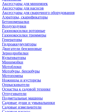
Аксессуары для минимоек
Аксессуары для насосов
Аксессуары для сварочного оборудования
Аэраторы, скарификаторы
Бетономешалки
Воздуходувки
Газонокосилки роторные
Газонокосилки триммеры
Генераторы
Гидроаккумуляторы
Двигатели бензиновые
Зернодробилки
Культиваторы
Минимойки
Мотоблоки
Мотобуры, бензобуры
Мотопомпы
Ножницы и кусторезы
Опрыскиватели
Оснастка к садовой технике
Отпугиватели
Подметальные машины
Садовые души и умывальники
Садовые измельчители
Садовые насосы