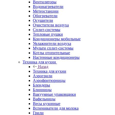
Вентиляторы
Водонагреватели
Метеостанции
Обогреватели
Осушители
Очистители воздуха
Сплит-системы
Тепловые пушки
Кондиционеры мобильные
Увлажнители воздуха
Мульти сплит-системы
Котлы отопительные
Настенные кондиционеры
Техника для кухни
Назад
Техника для кухни
Аэрогрили
Аэрофритюрницы
Блендеры
Блинницы
Вакуумные упаковщики
Вафельницы
Весы кухонные
Вспениватели для молока
Грили