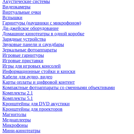
Акустические системы
Видеокамеры
Виртуальные очки
Вспышки
Гарнитуры (наушники с микрофоном)
Ди-джейское оборудование
Домашние кинотеатры в одной коробке
Зарядные устройства
Звуковые панели и саундбары
Зеркальные фотоаппараты
Игровые гарнитуры
Игровые приставки
Игры для игровых консолей
Информационные стойки и киоски
Кабели для аудио, видео
Карты оплаты и цифровой контент
Компактные фотоаппараты со сменными объективами
Комплекты 2.1
Комплекты 5.1
Кронштейны для DVD акустики
Кронштейны для проекторов
Магнитолы
Медиаплееры
Микрофоны
Мини-кинотеатры