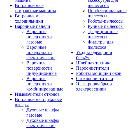
машины
аксессуары для
Встраиваемые
пылесосов
стиральные машины
Профессиональные
Встраиваемые
пылесосы
холодильники
Роботы-пылесосы
Варочные панели
Ручные пылесосы
Варочные
Традиционные
поверхности
пылесосы
газовые
Фильтры для
Варочные
пылесоса
поверхности
Уход за одеждой и
электрические
бельём
Варочные
Швейная техника
поверхности
Пароочистители
индукционные
Роботы-мойщики окон
Варочные
Стеклоочистители
поверхности
Электрошвабры и
комбинированные
электровеники
Измельчители отходов
Встраиваемый духовые
шкафы
Духовые шкафы
газовые
Духовые шкафы
электрические