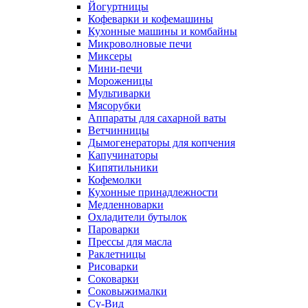
Йогуртницы
Кофеварки и кофемашины
Кухонные машины и комбайны
Микроволновые печи
Миксеры
Мини-печи
Мороженицы
Мультиварки
Мясорубки
Аппараты для сахарной ваты
Ветчинницы
Дымогенераторы для копчения
Капучинаторы
Кипятильники
Кофемолки
Кухонные принадлежности
Медленноварки
Охладители бутылок
Пароварки
Прессы для масла
Раклетницы
Рисоварки
Соковарки
Соковыжималки
Су-Вид