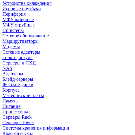
Устройства охлаждения
Игровые ноутбуки
Периферия
МФУ лазерные
МФУ струйные
Принтеры
Сетевое оборудование
Маршрутизаторы
Модемы
Сетевые адаптеры
Точки доступа
Серверы и СХД
NAS
Адаптеры
Блейд-серверы
Жесткие диски
Корпуса
Материнские платы
Память
Питание
Процессоры
Серверы Rack
Серверы Tower
Системы хранения информации
Красота и уход