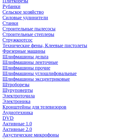
Плиткорезы
Рубанки
Сельское хозяйство
Силовые удлинители
Станки
Строительные пылесосы
Строительные степлеры
Стружкоотсос
Технические фены, Клеевые пистолеты
Фрезерные машины
Шлифмашины дельта
Шлифмашины ленточные
Шлифмашины прочие
Шлифмашины углошлифовальные
Шлифмашины эксцентриковые
Штроборезы
Шуруповерты
Электроточила
Электроника
Кронштейны для телевизоров
Аудиотехника
DVD
Активные 1.0
Активные 2.0
Акустические микрофоны