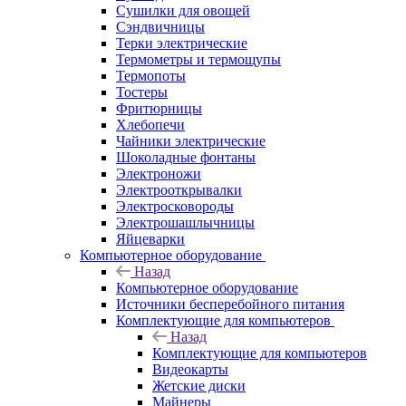
Сушилки для овощей
Сэндвичницы
Терки электрические
Термометры и термощупы
Термопоты
Тостеры
Фритюрницы
Хлебопечи
Чайники электрические
Шоколадные фонтаны
Электроножи
Электрооткрывалки
Электросковороды
Электрошашлычницы
Яйцеварки
Компьютерное оборудование
Назад
Компьютерное оборудование
Источники бесперебойного питания
Комплектующие для компьютеров
Назад
Комплектующие для компьютеров
Видеокарты
Жетские диски
Майнеры