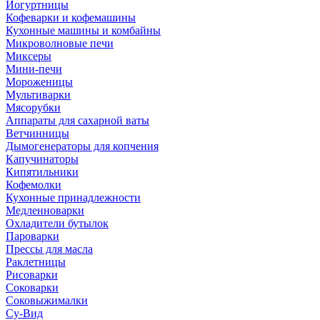
Йогуртницы
Кофеварки и кофемашины
Кухонные машины и комбайны
Микроволновые печи
Миксеры
Мини-печи
Мороженицы
Мультиварки
Мясорубки
Аппараты для сахарной ваты
Ветчинницы
Дымогенераторы для копчения
Капучинаторы
Кипятильники
Кофемолки
Кухонные принадлежности
Медленноварки
Охладители бутылок
Пароварки
Прессы для масла
Раклетницы
Рисоварки
Соковарки
Соковыжималки
Су-Вид