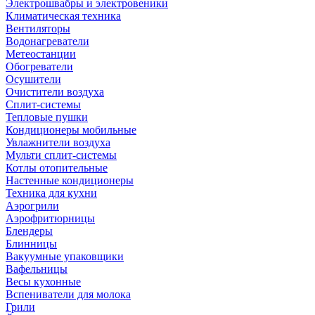
Электрошвабры и электровеники
Климатическая техника
Вентиляторы
Водонагреватели
Метеостанции
Обогреватели
Осушители
Очистители воздуха
Сплит-системы
Тепловые пушки
Кондиционеры мобильные
Увлажнители воздуха
Мульти сплит-системы
Котлы отопительные
Настенные кондиционеры
Техника для кухни
Аэрогрили
Аэрофритюрницы
Блендеры
Блинницы
Вакуумные упаковщики
Вафельницы
Весы кухонные
Вспениватели для молока
Грили