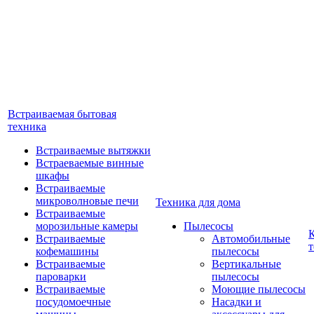
Встраиваемая бытовая
техника
Встраиваемые вытяжки
Встраеваемые винные
шкафы
Встраиваемые
микроволновые печи
Техника для дома
Встраиваемые
морозильные камеры
Пылесосы
Встраиваемые
Автомобильные
т
кофемашины
пылесосы
Встраиваемые
Вертикальные
пароварки
пылесосы
Встраиваемые
Моющие пылесосы
посудомоечные
Насадки и