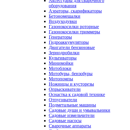
Аксессуары для сварочного
оборудования
Аэраторы, скарификаторы
Бетономешалки
Воздуходувки
Газонокосилки роторные
Газонокосилки триммеры
Генераторы
Гидроаккумуляторы
Двигатели бензиновые
Зернодробилки
Культиваторы
Минимойки
Мотоблоки
Мотобуры, бензобуры
Мотопомпы
Ножницы и кусторезы
Опрыскиватели
Оснастка к садовой технике
Отпугиватели
Подметальные машины
Садовые души и умывальники
Садовые измельчители
Садовые насосы
Сварочные аппараты