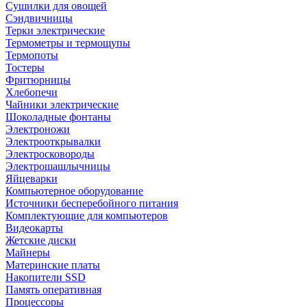
Сушилки для овощей
Сэндвичницы
Терки электрические
Термометры и термощупы
Термопоты
Тостеры
Фритюрницы
Хлебопечи
Чайники электрические
Шоколадные фонтаны
Электроножи
Электрооткрывалки
Электросковороды
Электрошашлычницы
Яйцеварки
Компьютерное оборудование
Источники бесперебойного питания
Комплектующие для компьютеров
Видеокарты
Жетские диски
Майнеры
Материнские платы
Накопители SSD
Память оперативная
Процессоры