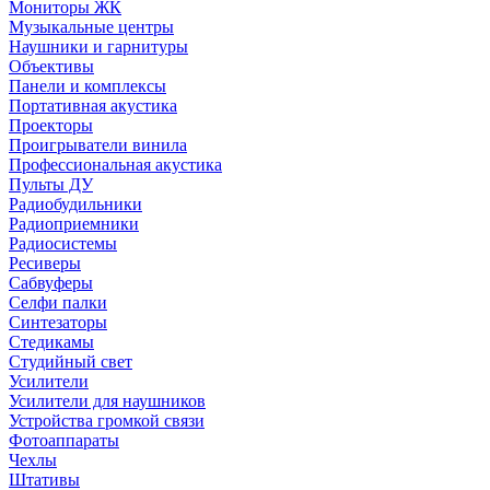
Мониторы ЖК
Музыкальные центры
Наушники и гарнитуры
Объективы
Панели и комплексы
Портативная акустика
Проекторы
Проигрыватели винила
Профессиональная акустика
Пульты ДУ
Радиобудильники
Радиоприемники
Радиосистемы
Ресиверы
Сабвуферы
Селфи палки
Синтезаторы
Стедикамы
Студийный свет
Усилители
Усилители для наушников
Устройства громкой связи
Фотоаппараты
Чехлы
Штативы