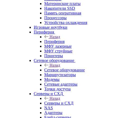
Материнские платы
Накопители SSD
Память оперативная
Процессоры
Устройства охлаждения
Игровые ноутбуки
Периферия
Назад
Периферия
МФУ лазерные
МФУ струйные
Принтеры
Сетевое оборудование
Назад
Сетевое оборудование
Маршрутизаторы
Модемы
Сетевые адаптеры
Точки доступа
Серверы и СХД
Назад
Серверы и СХД
NAS
Адаптеры
Блейд-серверы