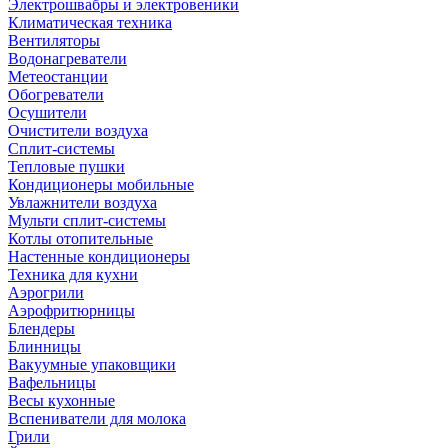
Электрошвабры и электровеники
Климатическая техника
Вентиляторы
Водонагреватели
Метеостанции
Обогреватели
Осушители
Очистители воздуха
Сплит-системы
Тепловые пушки
Кондиционеры мобильные
Увлажнители воздуха
Мульти сплит-системы
Котлы отопительные
Настенные кондиционеры
Техника для кухни
Аэрогрили
Аэрофритюрницы
Блендеры
Блинницы
Вакуумные упаковщики
Вафельницы
Весы кухонные
Вспениватели для молока
Грили