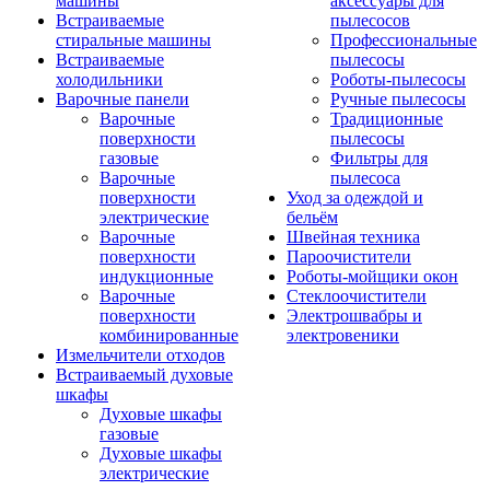
машины
аксессуары для
Встраиваемые
пылесосов
стиральные машины
Профессиональные
Встраиваемые
пылесосы
холодильники
Роботы-пылесосы
Варочные панели
Ручные пылесосы
Варочные
Традиционные
поверхности
пылесосы
газовые
Фильтры для
Варочные
пылесоса
поверхности
Уход за одеждой и
электрические
бельём
Варочные
Швейная техника
поверхности
Пароочистители
индукционные
Роботы-мойщики окон
Варочные
Стеклоочистители
поверхности
Электрошвабры и
комбинированные
электровеники
Измельчители отходов
Встраиваемый духовые
шкафы
Духовые шкафы
газовые
Духовые шкафы
электрические