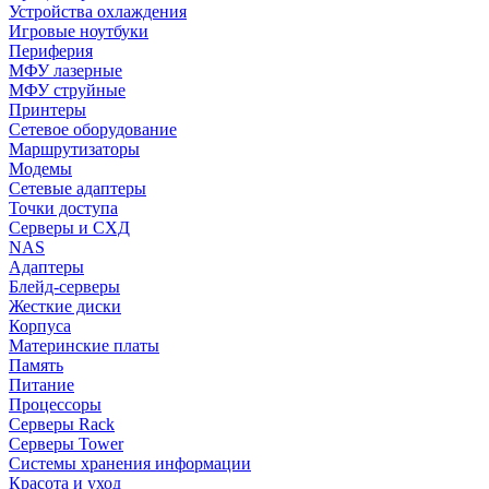
Устройства охлаждения
Игровые ноутбуки
Периферия
МФУ лазерные
МФУ струйные
Принтеры
Сетевое оборудование
Маршрутизаторы
Модемы
Сетевые адаптеры
Точки доступа
Серверы и СХД
NAS
Адаптеры
Блейд-серверы
Жесткие диски
Корпуса
Материнские платы
Память
Питание
Процессоры
Серверы Rack
Серверы Tower
Системы хранения информации
Красота и уход