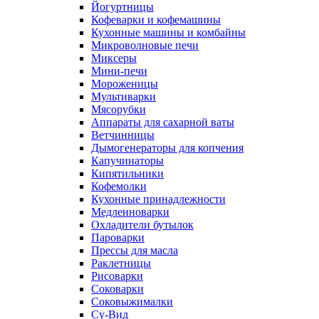
Йогуртницы
Кофеварки и кофемашины
Кухонные машины и комбайны
Микроволновые печи
Миксеры
Мини-печи
Мороженицы
Мультиварки
Мясорубки
Аппараты для сахарной ваты
Ветчинницы
Дымогенераторы для копчения
Капучинаторы
Кипятильники
Кофемолки
Кухонные принадлежности
Медленноварки
Охладители бутылок
Пароварки
Прессы для масла
Раклетницы
Рисоварки
Соковарки
Соковыжималки
Су-Вид