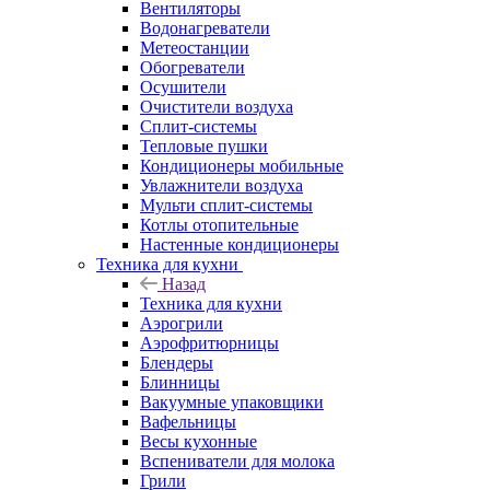
Вентиляторы
Водонагреватели
Метеостанции
Обогреватели
Осушители
Очистители воздуха
Сплит-системы
Тепловые пушки
Кондиционеры мобильные
Увлажнители воздуха
Мульти сплит-системы
Котлы отопительные
Настенные кондиционеры
Техника для кухни
Назад
Техника для кухни
Аэрогрили
Аэрофритюрницы
Блендеры
Блинницы
Вакуумные упаковщики
Вафельницы
Весы кухонные
Вспениватели для молока
Грили