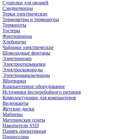
Сушилки для овощей
Сэндвичницы
Терки электрические
Термометры и термощупы
Термопоты
Тостеры
Фритюрницы
Хлебопечи
Чайники электрические
Шоколадные фонтаны
Электроножи
Электрооткрывалки
Электросковороды
Электрошашлычницы
Яйцеварки
Компьютерное оборудование
Источники бесперебойного питания
Комплектующие для компьютеров
Видеокарты
Жетские диски
Майнеры
Материнские платы
Накопители SSD
Память оперативная
Процессоры