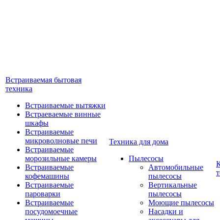
Встраиваемая бытовая
техника
Встраиваемые вытяжки
Встраеваемые винные
шкафы
Встраиваемые
микроволновые печи
Техника для дома
Встраиваемые
морозильные камеры
Пылесосы
Встраиваемые
Автомобильные
т
кофемашины
пылесосы
Встраиваемые
Вертикальные
пароварки
пылесосы
Встраиваемые
Моющие пылесосы
посудомоечные
Насадки и