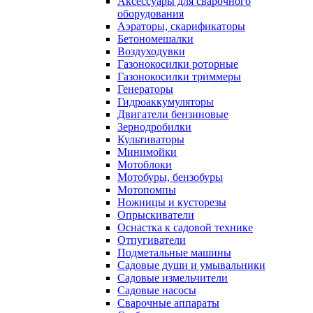
Аксессуары для сварочного
оборудования
Аэраторы, скарификаторы
Бетономешалки
Воздуходувки
Газонокосилки роторные
Газонокосилки триммеры
Генераторы
Гидроаккумуляторы
Двигатели бензиновые
Зернодробилки
Культиваторы
Минимойки
Мотоблоки
Мотобуры, бензобуры
Мотопомпы
Ножницы и кусторезы
Опрыскиватели
Оснастка к садовой технике
Отпугиватели
Подметальные машины
Садовые души и умывальники
Садовые измельчители
Садовые насосы
Сварочные аппараты