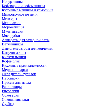
Йогуртницы
Кофеварки и кофемашины
Кухонные машины и комбайны
Микроволновые печи
Миксеры
Мини-печи
Мороженицы
Мультиварки
Мясорубки
Аппараты для сахарной ваты
Ветчинницы
Дымогенераторы для копчения
Капучинаторы
Кипятильники
Кофемолки
Кухонные принадлежности
Медленноварки
Охладители бутылок
Пароварки
Прессы для масла
Раклетницы
Рисоварки
Соковарки
Соковыжималки
Су-Вид