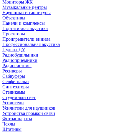
Мониторы ЖК
Музыкальные центры
Наушники и гарнитуры
Объективы
Панели и комплексы
Портативная акустика
Проекторы
Проигрыватели винила
Профессиональная акустика
Пульты ДУ
Радиобудильники
Радиоприемники
Радиосистемы
Ресиверы
Сабвуферы
Селфи палки
Синтезаторы
Стедикамы
Студийный свет
Усилители
Усилители для наушников
Устройства громкой связи
Фотоаппараты
Чехлы
Штативы