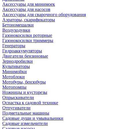
Аксессуары для минимоек
Аксессуары для насосов
Аксессуары для сварочного оборудования
Аэраторы, скарификаторы
Бетономешалки
Воздуходувки
Газонокосилки роторные
Газонокосилки триммеры
Генераторы
Гидроаккумуляторы
Двигатели бензиновые
Зернодробилки
Культиваторы
Минимойки
Мотоблоки
Мотобуры, бензобуры
Мотопомпы
Ножницы и кусторезы
Опрыскиватели
Оснастка к садовой технике
Отпугиватели
Подметальные машины
Садовые души и умывальники
Садовые измельчители
Садовые насосы