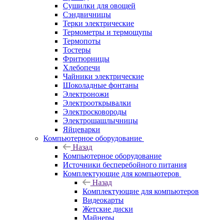
Сушилки для овощей
Сэндвичницы
Терки электрические
Термометры и термощупы
Термопоты
Тостеры
Фритюрницы
Хлебопечи
Чайники электрические
Шоколадные фонтаны
Электроножи
Электрооткрывалки
Электросковороды
Электрошашлычницы
Яйцеварки
Компьютерное оборудование
Назад
Компьютерное оборудование
Источники бесперебойного питания
Комплектующие для компьютеров
Назад
Комплектующие для компьютеров
Видеокарты
Жетские диски
Майнеры