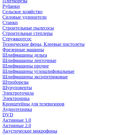
Плиткорезы
Рубанки
Сельское хозяйство
Силовые удлинители
Станки
Строительные пылесосы
Строительные степлеры
Стружкоотсос
Технические фены, Клеевые пистолеты
Фрезерные машины
Шлифмашины дельта
Шлифмашины ленточные
Шлифмашины прочие
Шлифмашины углошлифовальные
Шлифмашины эксцентриковые
Штроборезы
Шуруповерты
Электроточила
Электроника
Кронштейны для телевизоров
Аудиотехника
DVD
Активные 1.0
Активные 2.0
Акустические микрофоны