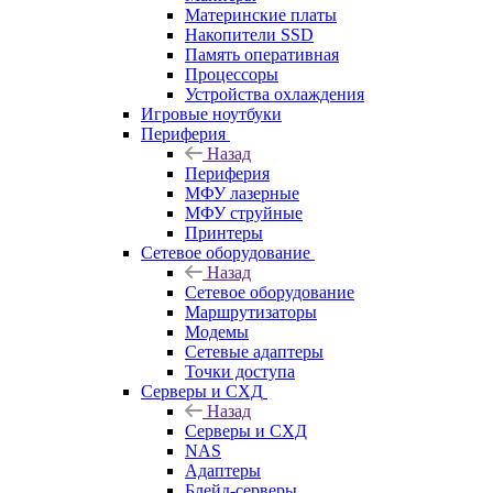
Материнские платы
Накопители SSD
Память оперативная
Процессоры
Устройства охлаждения
Игровые ноутбуки
Периферия
Назад
Периферия
МФУ лазерные
МФУ струйные
Принтеры
Сетевое оборудование
Назад
Сетевое оборудование
Маршрутизаторы
Модемы
Сетевые адаптеры
Точки доступа
Серверы и СХД
Назад
Серверы и СХД
NAS
Адаптеры
Блейд-серверы