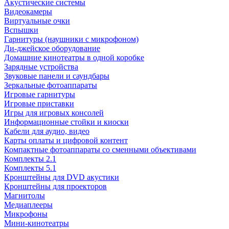
Акустические системы
Видеокамеры
Виртуальные очки
Вспышки
Гарнитуры (наушники с микрофоном)
Ди-джейское оборудование
Домашние кинотеатры в одной коробке
Зарядные устройства
Звуковые панели и саундбары
Зеркальные фотоаппараты
Игровые гарнитуры
Игровые приставки
Игры для игровых консолей
Информационные стойки и киоски
Кабели для аудио, видео
Карты оплаты и цифровой контент
Компактные фотоаппараты со сменными объективами
Комплекты 2.1
Комплекты 5.1
Кронштейны для DVD акустики
Кронштейны для проекторов
Магнитолы
Медиаплееры
Микрофоны
Мини-кинотеатры