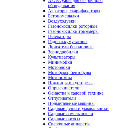
Аксессуары для сварочного
оборудования
Аэраторы, скарификаторы
Бетономешалки
Воздуходувки
Газонокосилки роторные
Газонокосилки триммеры
Генераторы
Гидроаккумуляторы
Двигатели бензиновые
Зернодробилки
Культиваторы
Минимойки
Мотоблоки
Мотобуры, бензобуры
Мотопомпы
Ножницы и кусторезы
Опрыскиватели
Оснастка к садовой технике
Отпугиватели
Подметальные машины
Садовые души и умывальники
Садовые измельчители
Садовые насосы
Сварочные аппараты