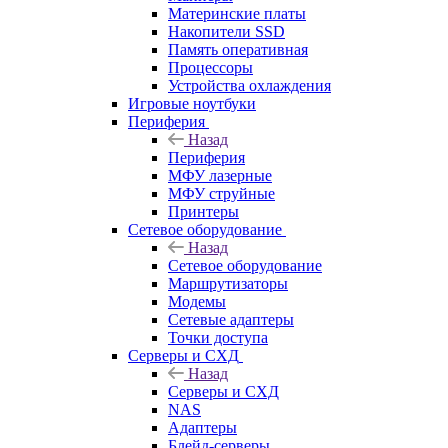
Материнские платы
Накопители SSD
Память оперативная
Процессоры
Устройства охлаждения
Игровые ноутбуки
Периферия
Назад
Периферия
МФУ лазерные
МФУ струйные
Принтеры
Сетевое оборудование
Назад
Сетевое оборудование
Маршрутизаторы
Модемы
Сетевые адаптеры
Точки доступа
Серверы и СХД
Назад
Серверы и СХД
NAS
Адаптеры
Блейд-серверы