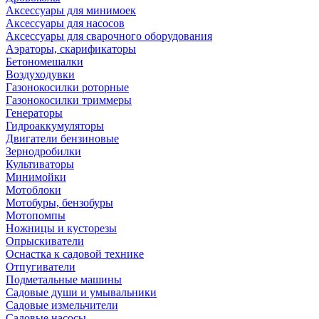
Аксессуары для минимоек
Аксессуары для насосов
Аксессуары для сварочного оборудования
Аэраторы, скарификаторы
Бетономешалки
Воздуходувки
Газонокосилки роторные
Газонокосилки триммеры
Генераторы
Гидроаккумуляторы
Двигатели бензиновые
Зернодробилки
Культиваторы
Минимойки
Мотоблоки
Мотобуры, бензобуры
Мотопомпы
Ножницы и кусторезы
Опрыскиватели
Оснастка к садовой технике
Отпугиватели
Подметальные машины
Садовые души и умывальники
Садовые измельчители
Садовые насосы