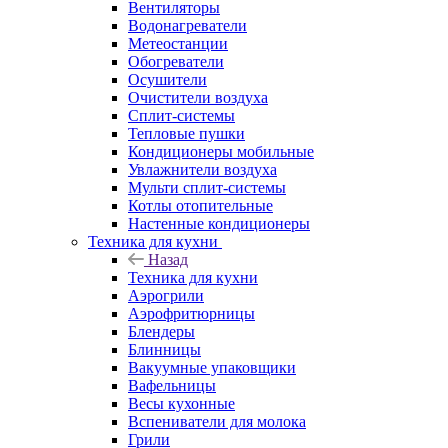
Вентиляторы
Водонагреватели
Метеостанции
Обогреватели
Осушители
Очистители воздуха
Сплит-системы
Тепловые пушки
Кондиционеры мобильные
Увлажнители воздуха
Мульти сплит-системы
Котлы отопительные
Настенные кондиционеры
Техника для кухни
Назад
Техника для кухни
Аэрогрили
Аэрофритюрницы
Блендеры
Блинницы
Вакуумные упаковщики
Вафельницы
Весы кухонные
Вспениватели для молока
Грили