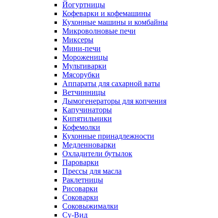
Йогуртницы
Кофеварки и кофемашины
Кухонные машины и комбайны
Микроволновые печи
Миксеры
Мини-печи
Мороженицы
Мультиварки
Мясорубки
Аппараты для сахарной ваты
Ветчинницы
Дымогенераторы для копчения
Капучинаторы
Кипятильники
Кофемолки
Кухонные принадлежности
Медленноварки
Охладители бутылок
Пароварки
Прессы для масла
Раклетницы
Рисоварки
Соковарки
Соковыжималки
Су-Вид