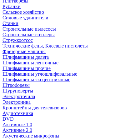
Плиткорезы
Рубанки
Сельское хозяйство
Силовые удлинители
Станки
Строительные пылесосы
Строительные степлеры
Стружкоотсос
Технические фены, Клеевые пистолеты
Фрезерные машины
Шлифмашины дельта
Шлифмашины ленточные
Шлифмашины прочие
Шлифмашины углошлифовальные
Шлифмашины эксцентриковые
Штроборезы
Шуруповерты
Электроточила
Электроника
Кронштейны для телевизоров
Аудиотехника
DVD
Активные 1.0
Активные 2.0
Акустические микрофоны