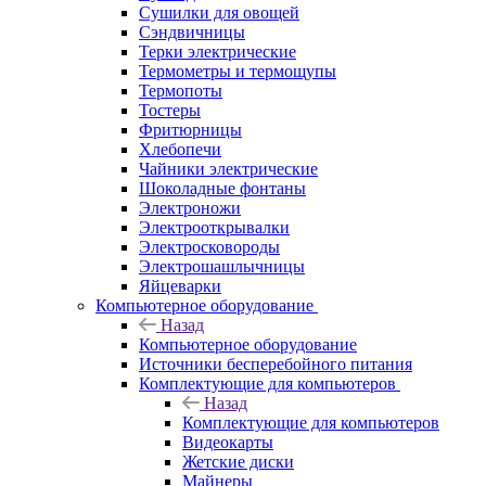
Сушилки для овощей
Сэндвичницы
Терки электрические
Термометры и термощупы
Термопоты
Тостеры
Фритюрницы
Хлебопечи
Чайники электрические
Шоколадные фонтаны
Электроножи
Электрооткрывалки
Электросковороды
Электрошашлычницы
Яйцеварки
Компьютерное оборудование
Назад
Компьютерное оборудование
Источники бесперебойного питания
Комплектующие для компьютеров
Назад
Комплектующие для компьютеров
Видеокарты
Жетские диски
Майнеры