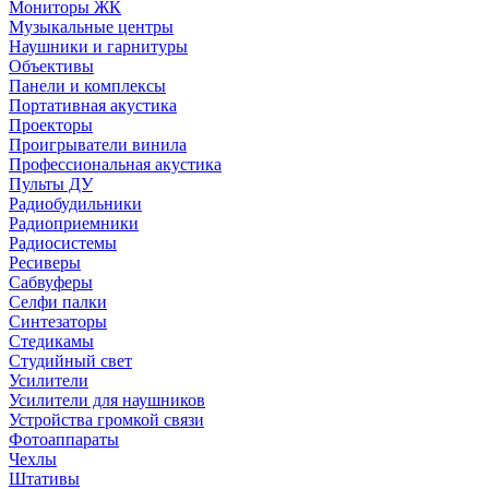
Мониторы ЖК
Музыкальные центры
Наушники и гарнитуры
Объективы
Панели и комплексы
Портативная акустика
Проекторы
Проигрыватели винила
Профессиональная акустика
Пульты ДУ
Радиобудильники
Радиоприемники
Радиосистемы
Ресиверы
Сабвуферы
Селфи палки
Синтезаторы
Стедикамы
Студийный свет
Усилители
Усилители для наушников
Устройства громкой связи
Фотоаппараты
Чехлы
Штативы