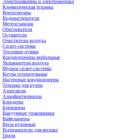
Электрошвабры и электровеники
Климатическая техника
Вентиляторы
Водонагреватели
Метеостанции
Обогреватели
Осушители
Очистители воздуха
Сплит-системы
Тепловые пушки
Кондиционеры мобильные
Увлажнители воздуха
Мульти сплит-системы
Котлы отопительные
Настенные кондиционеры
Техника для кухни
Аэрогрили
Аэрофритюрницы
Блендеры
Блинницы
Вакуумные упаковщики
Вафельницы
Весы кухонные
Вспениватели для молока
Грили