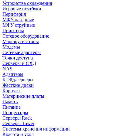
Устройства охлаждения
Игровые ноутбуки
Периферия
МФУ лазерные
МФУ струйные
Принтеры
Сетевое оборудование
Маршрутизаторы
Модемы
Сетевые адаптеры
Точки доступа
Серверы и СХД
NAS
Адаптеры
Блейд-серверы
Жесткие диски
Корпуса
Материнские платы
Память
Питание
Процессоры
Серверы Rack
Серверы Tower
Системы хранения информации
Красота и уход