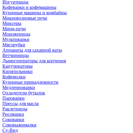
Йогуртницы
Кофеварки и кофемашины
Кухонные машины и комбайны
Микроволновые печи
Миксеры
Мини-печи
Мороженицы
Мультиварки
Мясорубки
Аппараты для сахарной ваты
Ветчинницы
Дымогенераторы для копчения
Капучинаторы
Кипятильники
Кофемолки
Кухонные принадлежности
Медленноварки
Охладители бутылок
Пароварки
Прессы для масла
Раклетницы
Рисоварки
Соковарки
Соковыжималки
Су-Вид