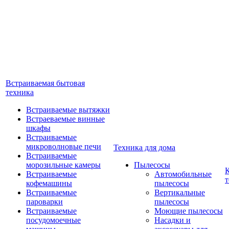
Встраиваемая бытовая
техника
Встраиваемые вытяжки
Встраеваемые винные
шкафы
Встраиваемые
микроволновые печи
Техника для дома
Встраиваемые
морозильные камеры
Пылесосы
Встраиваемые
Автомобильные
т
кофемашины
пылесосы
Встраиваемые
Вертикальные
пароварки
пылесосы
Встраиваемые
Моющие пылесосы
посудомоечные
Насадки и