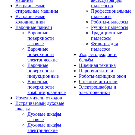
машины
аксессуары для
Встраиваемые
пылесосов
стиральные машины
Профессиональные
Встраиваемые
пылесосы
холодильники
Роботы-пылесосы
Варочные панели
Ручные пылесосы
Варочные
Традиционные
поверхности
пылесосы
газовые
Фильтры для
Варочные
пылесоса
поверхности
Уход за одеждой и
электрические
бельём
Варочные
Швейная техника
поверхности
Пароочистители
индукционные
Роботы-мойщики окон
Варочные
Стеклоочистители
поверхности
Электрошвабры и
комбинированные
электровеники
Измельчители отходов
Встраиваемый духовые
шкафы
Духовые шкафы
газовые
Духовые шкафы
электрические