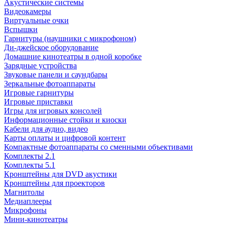
Акустические системы
Видеокамеры
Виртуальные очки
Вспышки
Гарнитуры (наушники с микрофоном)
Ди-джейское оборудование
Домашние кинотеатры в одной коробке
Зарядные устройства
Звуковые панели и саундбары
Зеркальные фотоаппараты
Игровые гарнитуры
Игровые приставки
Игры для игровых консолей
Информационные стойки и киоски
Кабели для аудио, видео
Карты оплаты и цифровой контент
Компактные фотоаппараты со сменными объективами
Комплекты 2.1
Комплекты 5.1
Кронштейны для DVD акустики
Кронштейны для проекторов
Магнитолы
Медиаплееры
Микрофоны
Мини-кинотеатры