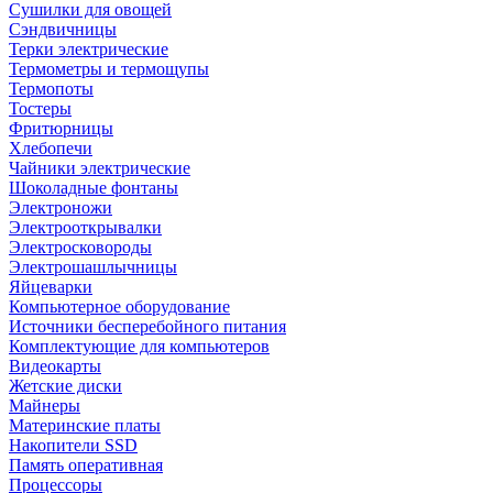
Сушилки для овощей
Сэндвичницы
Терки электрические
Термометры и термощупы
Термопоты
Тостеры
Фритюрницы
Хлебопечи
Чайники электрические
Шоколадные фонтаны
Электроножи
Электрооткрывалки
Электросковороды
Электрошашлычницы
Яйцеварки
Компьютерное оборудование
Источники бесперебойного питания
Комплектующие для компьютеров
Видеокарты
Жетские диски
Майнеры
Материнские платы
Накопители SSD
Память оперативная
Процессоры