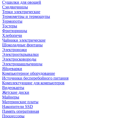
Сушилки для овощей
Сэндвичницы
Терки электрические
Термометры и термощупы
Термопоты
Тостеры
Фритюрницы
Хлебопечи
Чайники электрические
Шоколадные фонтаны
Электроножи
Электрооткрывалки
Электросковороды
Электрошашлычницы
Яйцеварки
Компьютерное оборудование
Источники бесперебойного питания
Комплектующие для компьютеров
Видеокарты
Жетские диски
Майнеры
Материнские платы
Накопители SSD
Память оперативная
Процессоры