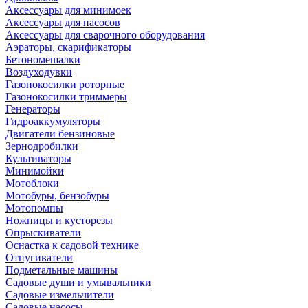
Аксессуары для минимоек
Аксессуары для насосов
Аксессуары для сварочного оборудования
Аэраторы, скарификаторы
Бетономешалки
Воздуходувки
Газонокосилки роторные
Газонокосилки триммеры
Генераторы
Гидроаккумуляторы
Двигатели бензиновые
Зернодробилки
Культиваторы
Минимойки
Мотоблоки
Мотобуры, бензобуры
Мотопомпы
Ножницы и кусторезы
Опрыскиватели
Оснастка к садовой технике
Отпугиватели
Подметальные машины
Садовые души и умывальники
Садовые измельчители
Садовые насосы