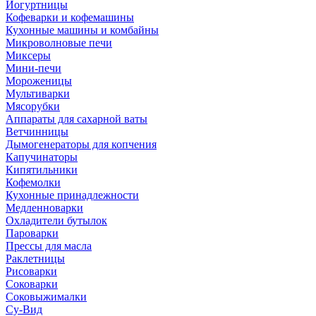
Йогуртницы
Кофеварки и кофемашины
Кухонные машины и комбайны
Микроволновые печи
Миксеры
Мини-печи
Мороженицы
Мультиварки
Мясорубки
Аппараты для сахарной ваты
Ветчинницы
Дымогенераторы для копчения
Капучинаторы
Кипятильники
Кофемолки
Кухонные принадлежности
Медленноварки
Охладители бутылок
Пароварки
Прессы для масла
Раклетницы
Рисоварки
Соковарки
Соковыжималки
Су-Вид