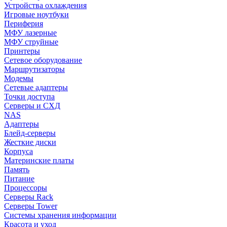
Устройства охлаждения
Игровые ноутбуки
Периферия
МФУ лазерные
МФУ струйные
Принтеры
Сетевое оборудование
Маршрутизаторы
Модемы
Сетевые адаптеры
Точки доступа
Серверы и СХД
NAS
Адаптеры
Блейд-серверы
Жесткие диски
Корпуса
Материнские платы
Память
Питание
Процессоры
Серверы Rack
Серверы Tower
Системы хранения информации
Красота и уход