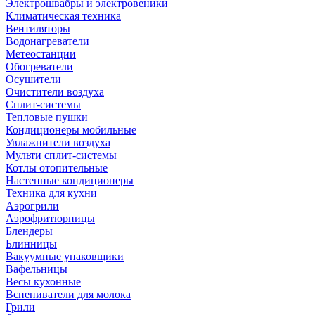
Электрошвабры и электровеники
Климатическая техника
Вентиляторы
Водонагреватели
Метеостанции
Обогреватели
Осушители
Очистители воздуха
Сплит-системы
Тепловые пушки
Кондиционеры мобильные
Увлажнители воздуха
Мульти сплит-системы
Котлы отопительные
Настенные кондиционеры
Техника для кухни
Аэрогрили
Аэрофритюрницы
Блендеры
Блинницы
Вакуумные упаковщики
Вафельницы
Весы кухонные
Вспениватели для молока
Грили