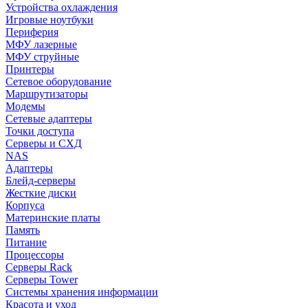
Устройства охлаждения
Игровые ноутбуки
Периферия
МФУ лазерные
МФУ струйные
Принтеры
Сетевое оборудование
Маршрутизаторы
Модемы
Сетевые адаптеры
Точки доступа
Серверы и СХД
NAS
Адаптеры
Блейд-серверы
Жесткие диски
Корпуса
Материнские платы
Память
Питание
Процессоры
Серверы Rack
Серверы Tower
Системы хранения информации
Красота и уход