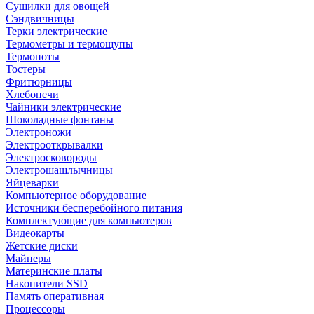
Сушилки для овощей
Сэндвичницы
Терки электрические
Термометры и термощупы
Термопоты
Тостеры
Фритюрницы
Хлебопечи
Чайники электрические
Шоколадные фонтаны
Электроножи
Электрооткрывалки
Электросковороды
Электрошашлычницы
Яйцеварки
Компьютерное оборудование
Источники бесперебойного питания
Комплектующие для компьютеров
Видеокарты
Жетские диски
Майнеры
Материнские платы
Накопители SSD
Память оперативная
Процессоры