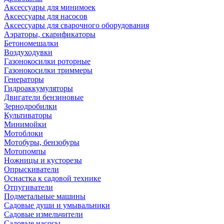
Аксессуары для минимоек
Аксессуары для насосов
Аксессуары для сварочного оборудования
Аэраторы, скарификаторы
Бетономешалки
Воздуходувки
Газонокосилки роторные
Газонокосилки триммеры
Генераторы
Гидроаккумуляторы
Двигатели бензиновые
Зернодробилки
Культиваторы
Минимойки
Мотоблоки
Мотобуры, бензобуры
Мотопомпы
Ножницы и кусторезы
Опрыскиватели
Оснастка к садовой технике
Отпугиватели
Подметальные машины
Садовые души и умывальники
Садовые измельчители
Садовые насосы