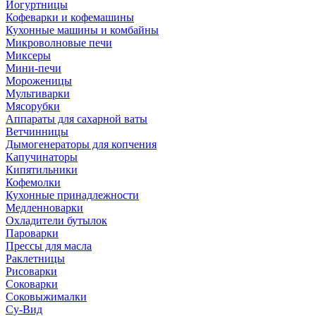
Йогуртницы
Кофеварки и кофемашины
Кухонные машины и комбайны
Микроволновые печи
Миксеры
Мини-печи
Мороженицы
Мультиварки
Мясорубки
Аппараты для сахарной ваты
Ветчинницы
Дымогенераторы для копчения
Капучинаторы
Кипятильники
Кофемолки
Кухонные принадлежности
Медленноварки
Охладители бутылок
Пароварки
Прессы для масла
Раклетницы
Рисоварки
Соковарки
Соковыжималки
Су-Вид