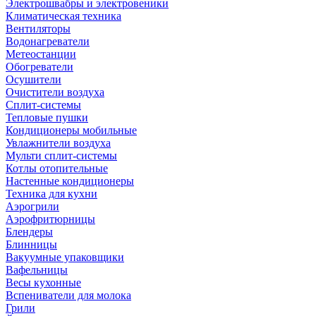
Электрошвабры и электровеники
Климатическая техника
Вентиляторы
Водонагреватели
Метеостанции
Обогреватели
Осушители
Очистители воздуха
Сплит-системы
Тепловые пушки
Кондиционеры мобильные
Увлажнители воздуха
Мульти сплит-системы
Котлы отопительные
Настенные кондиционеры
Техника для кухни
Аэрогрили
Аэрофритюрницы
Блендеры
Блинницы
Вакуумные упаковщики
Вафельницы
Весы кухонные
Вспениватели для молока
Грили