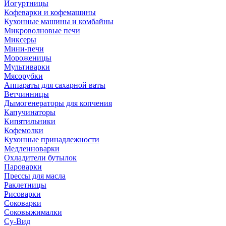
Йогуртницы
Кофеварки и кофемашины
Кухонные машины и комбайны
Микроволновые печи
Миксеры
Мини-печи
Мороженицы
Мультиварки
Мясорубки
Аппараты для сахарной ваты
Ветчинницы
Дымогенераторы для копчения
Капучинаторы
Кипятильники
Кофемолки
Кухонные принадлежности
Медленноварки
Охладители бутылок
Пароварки
Прессы для масла
Раклетницы
Рисоварки
Соковарки
Соковыжималки
Су-Вид