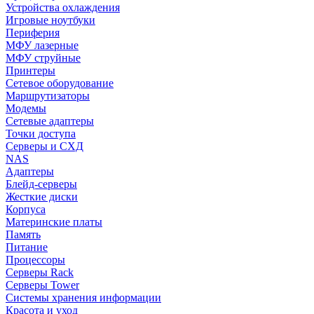
Устройства охлаждения
Игровые ноутбуки
Периферия
МФУ лазерные
МФУ струйные
Принтеры
Сетевое оборудование
Маршрутизаторы
Модемы
Сетевые адаптеры
Точки доступа
Серверы и СХД
NAS
Адаптеры
Блейд-серверы
Жесткие диски
Корпуса
Материнские платы
Память
Питание
Процессоры
Серверы Rack
Серверы Tower
Системы хранения информации
Красота и уход