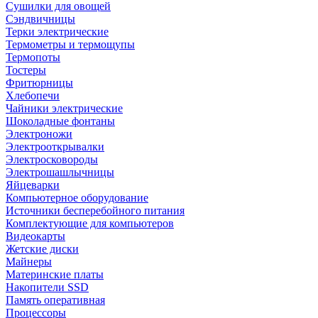
Сушилки для овощей
Сэндвичницы
Терки электрические
Термометры и термощупы
Термопоты
Тостеры
Фритюрницы
Хлебопечи
Чайники электрические
Шоколадные фонтаны
Электроножи
Электрооткрывалки
Электросковороды
Электрошашлычницы
Яйцеварки
Компьютерное оборудование
Источники бесперебойного питания
Комплектующие для компьютеров
Видеокарты
Жетские диски
Майнеры
Материнские платы
Накопители SSD
Память оперативная
Процессоры