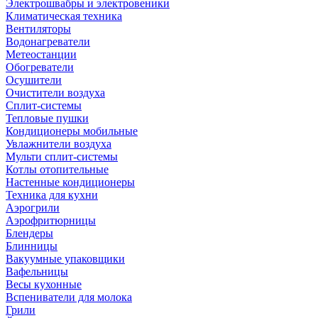
Электрошвабры и электровеники
Климатическая техника
Вентиляторы
Водонагреватели
Метеостанции
Обогреватели
Осушители
Очистители воздуха
Сплит-системы
Тепловые пушки
Кондиционеры мобильные
Увлажнители воздуха
Мульти сплит-системы
Котлы отопительные
Настенные кондиционеры
Техника для кухни
Аэрогрили
Аэрофритюрницы
Блендеры
Блинницы
Вакуумные упаковщики
Вафельницы
Весы кухонные
Вспениватели для молока
Грили