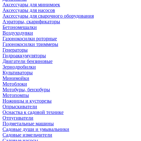
Аксессуары для минимоек
Аксессуары для насосов
Аксессуары для сварочного оборудования
Аэраторы, скарификаторы
Бетономешалки
Воздуходувки
Газонокосилки роторные
Газонокосилки триммеры
Генераторы
Гидроаккумуляторы
Двигатели бензиновые
Зернодробилки
Культиваторы
Минимойки
Мотоблоки
Мотобуры, бензобуры
Мотопомпы
Ножницы и кусторезы
Опрыскиватели
Оснастка к садовой технике
Отпугиватели
Подметальные машины
Садовые души и умывальники
Садовые измельчители
Садовые насосы