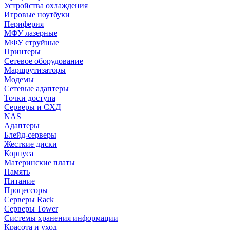
Устройства охлаждения
Игровые ноутбуки
Периферия
МФУ лазерные
МФУ струйные
Принтеры
Сетевое оборудование
Маршрутизаторы
Модемы
Сетевые адаптеры
Точки доступа
Серверы и СХД
NAS
Адаптеры
Блейд-серверы
Жесткие диски
Корпуса
Материнские платы
Память
Питание
Процессоры
Серверы Rack
Серверы Tower
Системы хранения информации
Красота и уход