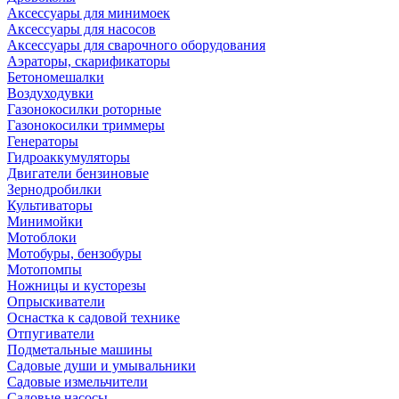
Аксессуары для минимоек
Аксессуары для насосов
Аксессуары для сварочного оборудования
Аэраторы, скарификаторы
Бетономешалки
Воздуходувки
Газонокосилки роторные
Газонокосилки триммеры
Генераторы
Гидроаккумуляторы
Двигатели бензиновые
Зернодробилки
Культиваторы
Минимойки
Мотоблоки
Мотобуры, бензобуры
Мотопомпы
Ножницы и кусторезы
Опрыскиватели
Оснастка к садовой технике
Отпугиватели
Подметальные машины
Садовые души и умывальники
Садовые измельчители
Садовые насосы