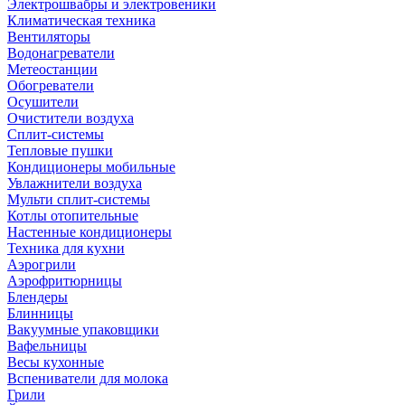
Электрошвабры и электровеники
Климатическая техника
Вентиляторы
Водонагреватели
Метеостанции
Обогреватели
Осушители
Очистители воздуха
Сплит-системы
Тепловые пушки
Кондиционеры мобильные
Увлажнители воздуха
Мульти сплит-системы
Котлы отопительные
Настенные кондиционеры
Техника для кухни
Аэрогрили
Аэрофритюрницы
Блендеры
Блинницы
Вакуумные упаковщики
Вафельницы
Весы кухонные
Вспениватели для молока
Грили