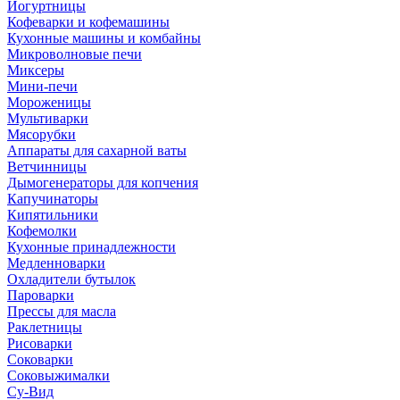
Йогуртницы
Кофеварки и кофемашины
Кухонные машины и комбайны
Микроволновые печи
Миксеры
Мини-печи
Мороженицы
Мультиварки
Мясорубки
Аппараты для сахарной ваты
Ветчинницы
Дымогенераторы для копчения
Капучинаторы
Кипятильники
Кофемолки
Кухонные принадлежности
Медленноварки
Охладители бутылок
Пароварки
Прессы для масла
Раклетницы
Рисоварки
Соковарки
Соковыжималки
Су-Вид