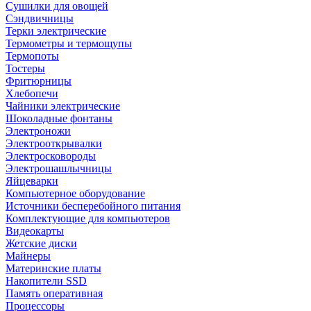
Сушилки для овощей
Сэндвичницы
Терки электрические
Термометры и термощупы
Термопоты
Тостеры
Фритюрницы
Хлебопечи
Чайники электрические
Шоколадные фонтаны
Электроножи
Электрооткрывалки
Электросковороды
Электрошашлычницы
Яйцеварки
Компьютерное оборудование
Источники бесперебойного питания
Комплектующие для компьютеров
Видеокарты
Жетские диски
Майнеры
Материнские платы
Накопители SSD
Память оперативная
Процессоры