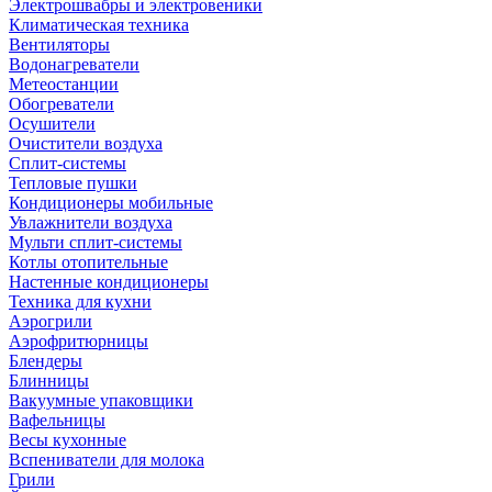
Электрошвабры и электровеники
Климатическая техника
Вентиляторы
Водонагреватели
Метеостанции
Обогреватели
Осушители
Очистители воздуха
Сплит-системы
Тепловые пушки
Кондиционеры мобильные
Увлажнители воздуха
Мульти сплит-системы
Котлы отопительные
Настенные кондиционеры
Техника для кухни
Аэрогрили
Аэрофритюрницы
Блендеры
Блинницы
Вакуумные упаковщики
Вафельницы
Весы кухонные
Вспениватели для молока
Грили