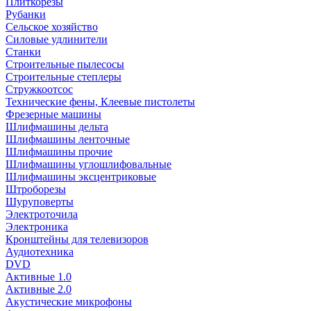
Плиткорезы
Рубанки
Сельское хозяйство
Силовые удлинители
Станки
Строительные пылесосы
Строительные степлеры
Стружкоотсос
Технические фены, Клеевые пистолеты
Фрезерные машины
Шлифмашины дельта
Шлифмашины ленточные
Шлифмашины прочие
Шлифмашины углошлифовальные
Шлифмашины эксцентриковые
Штроборезы
Шуруповерты
Электроточила
Электроника
Кронштейны для телевизоров
Аудиотехника
DVD
Активные 1.0
Активные 2.0
Акустические микрофоны