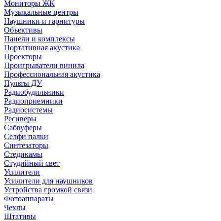
Мониторы ЖК
Музыкальные центры
Наушники и гарнитуры
Объективы
Панели и комплексы
Портативная акустика
Проекторы
Проигрыватели винила
Профессиональная акустика
Пульты ДУ
Радиобудильники
Радиоприемники
Радиосистемы
Ресиверы
Сабвуферы
Селфи палки
Синтезаторы
Стедикамы
Студийный свет
Усилители
Усилители для наушников
Устройства громкой связи
Фотоаппараты
Чехлы
Штативы