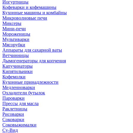
Йогуртницы
Кофеварки и кофемашины
Кухонные машины и комбайны
Микроволновые печи
Миксеры
Мини-печи
Мороженицы
Мультиварки
Мясорубки
Аппараты для сахарной ваты
Ветчинницы
Дымогенераторы для копчения
Капучинаторы
Кипятильники
Кофемолки
Кухонные принадлежности
Медленноварки
Охладители бутылок
Пароварки
Прессы для масла
Раклетницы
Рисоварки
Соковарки
Соковыжималки
Су-Вид