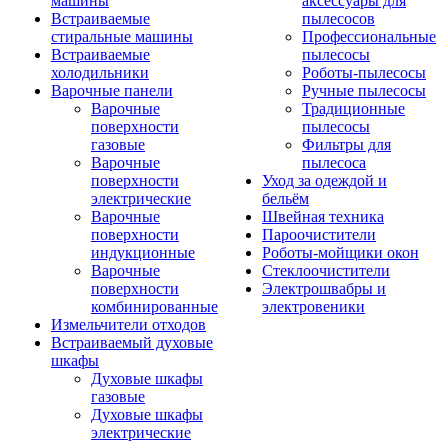
машины
аксессуары для
Встраиваемые
пылесосов
стиральные машины
Профессиональные
Встраиваемые
пылесосы
холодильники
Роботы-пылесосы
Варочные панели
Ручные пылесосы
Варочные
Традиционные
поверхности
пылесосы
газовые
Фильтры для
Варочные
пылесоса
поверхности
Уход за одеждой и
электрические
бельём
Варочные
Швейная техника
поверхности
Пароочистители
индукционные
Роботы-мойщики окон
Варочные
Стеклоочистители
поверхности
Электрошвабры и
комбинированные
электровеники
Измельчители отходов
Встраиваемый духовые
шкафы
Духовые шкафы
газовые
Духовые шкафы
электрические