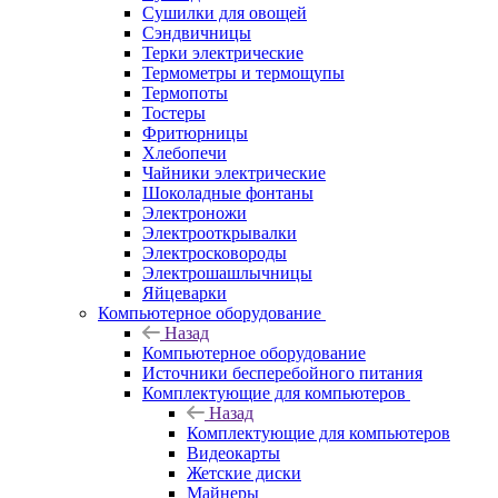
Сушилки для овощей
Сэндвичницы
Терки электрические
Термометры и термощупы
Термопоты
Тостеры
Фритюрницы
Хлебопечи
Чайники электрические
Шоколадные фонтаны
Электроножи
Электрооткрывалки
Электросковороды
Электрошашлычницы
Яйцеварки
Компьютерное оборудование
Назад
Компьютерное оборудование
Источники бесперебойного питания
Комплектующие для компьютеров
Назад
Комплектующие для компьютеров
Видеокарты
Жетские диски
Майнеры