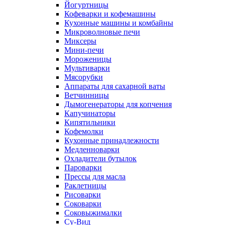
Йогуртницы
Кофеварки и кофемашины
Кухонные машины и комбайны
Микроволновые печи
Миксеры
Мини-печи
Мороженицы
Мультиварки
Мясорубки
Аппараты для сахарной ваты
Ветчинницы
Дымогенераторы для копчения
Капучинаторы
Кипятильники
Кофемолки
Кухонные принадлежности
Медленноварки
Охладители бутылок
Пароварки
Прессы для масла
Раклетницы
Рисоварки
Соковарки
Соковыжималки
Су-Вид