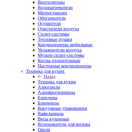
Вентиляторы
Водонагреватели
Метеостанции
Обогреватели
Осушители
Очистители воздуха
Сплит-системы
Тепловые пушки
Кондиционеры мобильные
Увлажнители воздуха
Мульти сплит-системы
Котлы отопительные
Настенные кондиционеры
Техника для кухни
Назад
Техника для кухни
Аэрогрили
Аэрофритюрницы
Блендеры
Блинницы
Вакуумные упаковщики
Вафельницы
Весы кухонные
Вспениватели для молока
Грили