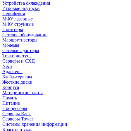
Устройства охлаждения
Игровые ноутбуки
Периферия
МФУ лазерные
МФУ струйные
Принтеры
Сетевое оборудование
Маршрутизаторы
Модемы
Сетевые адаптеры
Точки доступа
Серверы и СХД
NAS
Адаптеры
Блейд-серверы
Жесткие диски
Корпуса
Материнские платы
Память
Питание
Процессоры
Серверы Rack
Серверы Tower
Системы хранения информации
Красота и уход