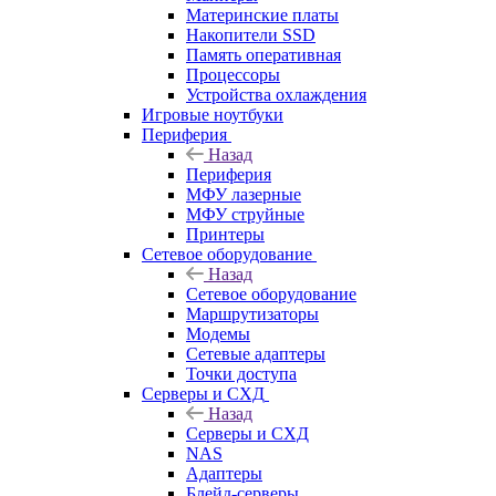
Материнские платы
Накопители SSD
Память оперативная
Процессоры
Устройства охлаждения
Игровые ноутбуки
Периферия
Назад
Периферия
МФУ лазерные
МФУ струйные
Принтеры
Сетевое оборудование
Назад
Сетевое оборудование
Маршрутизаторы
Модемы
Сетевые адаптеры
Точки доступа
Серверы и СХД
Назад
Серверы и СХД
NAS
Адаптеры
Блейд-серверы