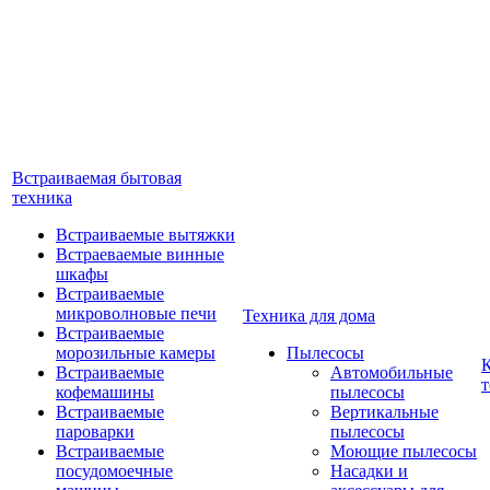
Встраиваемая бытовая
техника
Встраиваемые вытяжки
Встраеваемые винные
шкафы
Встраиваемые
микроволновые печи
Техника для дома
Встраиваемые
морозильные камеры
Пылесосы
Встраиваемые
Автомобильные
т
кофемашины
пылесосы
Встраиваемые
Вертикальные
пароварки
пылесосы
Встраиваемые
Моющие пылесосы
посудомоечные
Насадки и