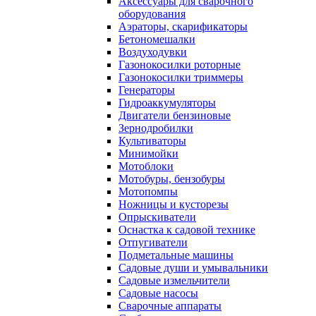
Аксессуары для сварочного
оборудования
Аэраторы, скарификаторы
Бетономешалки
Воздуходувки
Газонокосилки роторные
Газонокосилки триммеры
Генераторы
Гидроаккумуляторы
Двигатели бензиновые
Зернодробилки
Культиваторы
Минимойки
Мотоблоки
Мотобуры, бензобуры
Мотопомпы
Ножницы и кусторезы
Опрыскиватели
Оснастка к садовой технике
Отпугиватели
Подметальные машины
Садовые души и умывальники
Садовые измельчители
Садовые насосы
Сварочные аппараты