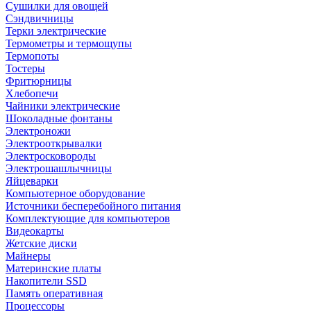
Сушилки для овощей
Сэндвичницы
Терки электрические
Термометры и термощупы
Термопоты
Тостеры
Фритюрницы
Хлебопечи
Чайники электрические
Шоколадные фонтаны
Электроножи
Электрооткрывалки
Электросковороды
Электрошашлычницы
Яйцеварки
Компьютерное оборудование
Источники бесперебойного питания
Комплектующие для компьютеров
Видеокарты
Жетские диски
Майнеры
Материнские платы
Накопители SSD
Память оперативная
Процессоры