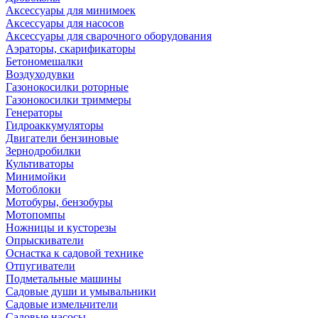
Аксессуары для минимоек
Аксессуары для насосов
Аксессуары для сварочного оборудования
Аэраторы, скарификаторы
Бетономешалки
Воздуходувки
Газонокосилки роторные
Газонокосилки триммеры
Генераторы
Гидроаккумуляторы
Двигатели бензиновые
Зернодробилки
Культиваторы
Минимойки
Мотоблоки
Мотобуры, бензобуры
Мотопомпы
Ножницы и кусторезы
Опрыскиватели
Оснастка к садовой технике
Отпугиватели
Подметальные машины
Садовые души и умывальники
Садовые измельчители
Садовые насосы