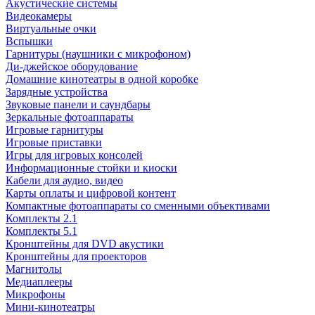
Акустические системы
Видеокамеры
Виртуальные очки
Вспышки
Гарнитуры (наушники с микрофоном)
Ди-джейское оборудование
Домашние кинотеатры в одной коробке
Зарядные устройства
Звуковые панели и саундбары
Зеркальные фотоаппараты
Игровые гарнитуры
Игровые приставки
Игры для игровых консолей
Информационные стойки и киоски
Кабели для аудио, видео
Карты оплаты и цифровой контент
Компактные фотоаппараты со сменными объективами
Комплекты 2.1
Комплекты 5.1
Кронштейны для DVD акустики
Кронштейны для проекторов
Магнитолы
Медиаплееры
Микрофоны
Мини-кинотеатры