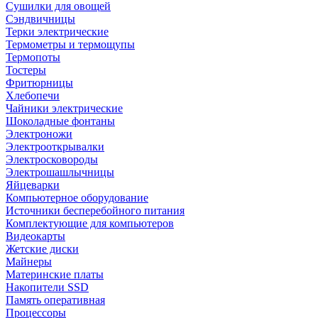
Сушилки для овощей
Сэндвичницы
Терки электрические
Термометры и термощупы
Термопоты
Тостеры
Фритюрницы
Хлебопечи
Чайники электрические
Шоколадные фонтаны
Электроножи
Электрооткрывалки
Электросковороды
Электрошашлычницы
Яйцеварки
Компьютерное оборудование
Источники бесперебойного питания
Комплектующие для компьютеров
Видеокарты
Жетские диски
Майнеры
Материнские платы
Накопители SSD
Память оперативная
Процессоры