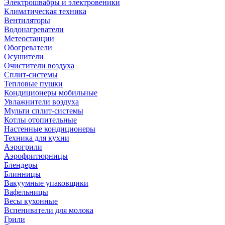
Электрошвабры и электровеники
Климатическая техника
Вентиляторы
Водонагреватели
Метеостанции
Обогреватели
Осушители
Очистители воздуха
Сплит-системы
Тепловые пушки
Кондиционеры мобильные
Увлажнители воздуха
Мульти сплит-системы
Котлы отопительные
Настенные кондиционеры
Техника для кухни
Аэрогрили
Аэрофритюрницы
Блендеры
Блинницы
Вакуумные упаковщики
Вафельницы
Весы кухонные
Вспениватели для молока
Грили