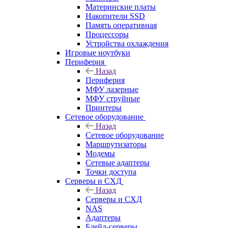
Материнские платы
Накопители SSD
Память оперативная
Процессоры
Устройства охлаждения
Игровые ноутбуки
Периферия
Назад
Периферия
МФУ лазерные
МФУ струйные
Принтеры
Сетевое оборудование
Назад
Сетевое оборудование
Маршрутизаторы
Модемы
Сетевые адаптеры
Точки доступа
Серверы и СХД
Назад
Серверы и СХД
NAS
Адаптеры
Блейд-серверы