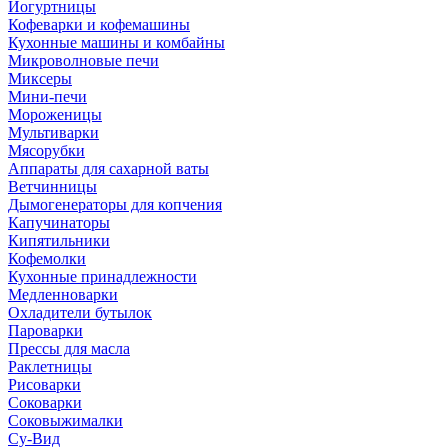
Йогуртницы
Кофеварки и кофемашины
Кухонные машины и комбайны
Микроволновые печи
Миксеры
Мини-печи
Мороженицы
Мультиварки
Мясорубки
Аппараты для сахарной ваты
Ветчинницы
Дымогенераторы для копчения
Капучинаторы
Кипятильники
Кофемолки
Кухонные принадлежности
Медленноварки
Охладители бутылок
Пароварки
Прессы для масла
Раклетницы
Рисоварки
Соковарки
Соковыжималки
Су-Вид