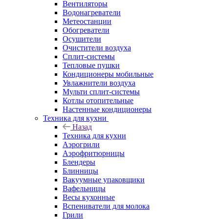
Вентиляторы
Водонагреватели
Метеостанции
Обогреватели
Осушители
Очистители воздуха
Сплит-системы
Тепловые пушки
Кондиционеры мобильные
Увлажнители воздуха
Мульти сплит-системы
Котлы отопительные
Настенные кондиционеры
Техника для кухни
Назад
Техника для кухни
Аэрогрили
Аэрофритюрницы
Блендеры
Блинницы
Вакуумные упаковщики
Вафельницы
Весы кухонные
Вспениватели для молока
Грили