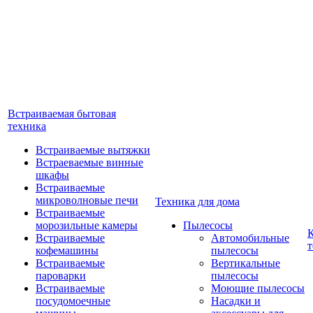
Встраиваемая бытовая
техника
Встраиваемые вытяжки
Встраеваемые винные
шкафы
Встраиваемые
микроволновые печи
Техника для дома
Встраиваемые
морозильные камеры
Пылесосы
Встраиваемые
Автомобильные
т
кофемашины
пылесосы
Встраиваемые
Вертикальные
пароварки
пылесосы
Встраиваемые
Моющие пылесосы
посудомоечные
Насадки и