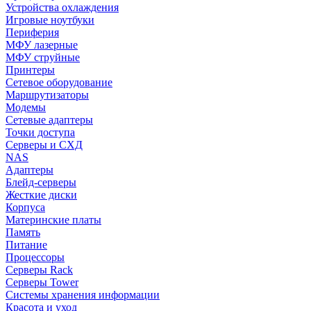
Устройства охлаждения
Игровые ноутбуки
Периферия
МФУ лазерные
МФУ струйные
Принтеры
Сетевое оборудование
Маршрутизаторы
Модемы
Сетевые адаптеры
Точки доступа
Серверы и СХД
NAS
Адаптеры
Блейд-серверы
Жесткие диски
Корпуса
Материнские платы
Память
Питание
Процессоры
Серверы Rack
Серверы Tower
Системы хранения информации
Красота и уход