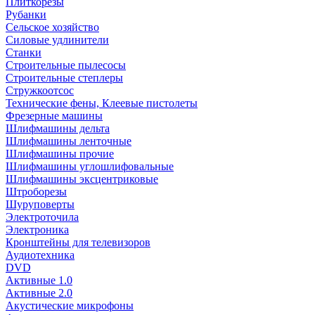
Плиткорезы
Рубанки
Сельское хозяйство
Силовые удлинители
Станки
Строительные пылесосы
Строительные степлеры
Стружкоотсос
Технические фены, Клеевые пистолеты
Фрезерные машины
Шлифмашины дельта
Шлифмашины ленточные
Шлифмашины прочие
Шлифмашины углошлифовальные
Шлифмашины эксцентриковые
Штроборезы
Шуруповерты
Электроточила
Электроника
Кронштейны для телевизоров
Аудиотехника
DVD
Активные 1.0
Активные 2.0
Акустические микрофоны