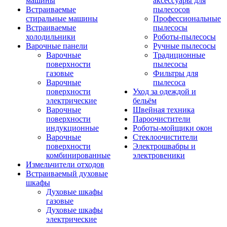
машины
аксессуары для
Встраиваемые
пылесосов
стиральные машины
Профессиональные
Встраиваемые
пылесосы
холодильники
Роботы-пылесосы
Варочные панели
Ручные пылесосы
Варочные
Традиционные
поверхности
пылесосы
газовые
Фильтры для
Варочные
пылесоса
поверхности
Уход за одеждой и
электрические
бельём
Варочные
Швейная техника
поверхности
Пароочистители
индукционные
Роботы-мойщики окон
Варочные
Стеклоочистители
поверхности
Электрошвабры и
комбинированные
электровеники
Измельчители отходов
Встраиваемый духовые
шкафы
Духовые шкафы
газовые
Духовые шкафы
электрические