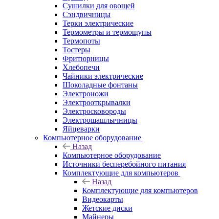
Сушилки для овощей
Сэндвичницы
Терки электрические
Термометры и термощупы
Термопоты
Тостеры
Фритюрницы
Хлебопечи
Чайники электрические
Шоколадные фонтаны
Электроножи
Электрооткрывалки
Электросковороды
Электрошашлычницы
Яйцеварки
Компьютерное оборудование
Назад
Компьютерное оборудование
Источники бесперебойного питания
Комплектующие для компьютеров
Назад
Комплектующие для компьютеров
Видеокарты
Жетские диски
Майнеры