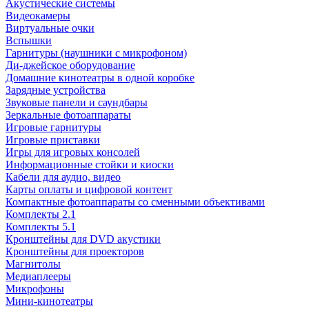
Акустические системы
Видеокамеры
Виртуальные очки
Вспышки
Гарнитуры (наушники с микрофоном)
Ди-джейское оборудование
Домашние кинотеатры в одной коробке
Зарядные устройства
Звуковые панели и саундбары
Зеркальные фотоаппараты
Игровые гарнитуры
Игровые приставки
Игры для игровых консолей
Информационные стойки и киоски
Кабели для аудио, видео
Карты оплаты и цифровой контент
Компактные фотоаппараты со сменными объективами
Комплекты 2.1
Комплекты 5.1
Кронштейны для DVD акустики
Кронштейны для проекторов
Магнитолы
Медиаплееры
Микрофоны
Мини-кинотеатры