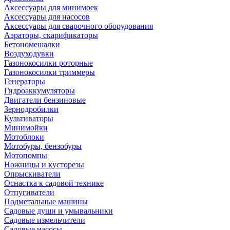
Аксессуары для минимоек
Аксессуары для насосов
Аксессуары для сварочного оборудования
Аэраторы, скарификаторы
Бетономешалки
Воздуходувки
Газонокосилки роторные
Газонокосилки триммеры
Генераторы
Гидроаккумуляторы
Двигатели бензиновые
Зернодробилки
Культиваторы
Минимойки
Мотоблоки
Мотобуры, бензобуры
Мотопомпы
Ножницы и кусторезы
Опрыскиватели
Оснастка к садовой технике
Отпугиватели
Подметальные машины
Садовые души и умывальники
Садовые измельчители
Садовые насосы