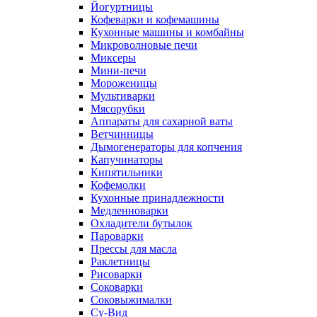
Йогуртницы
Кофеварки и кофемашины
Кухонные машины и комбайны
Микроволновые печи
Миксеры
Мини-печи
Мороженицы
Мультиварки
Мясорубки
Аппараты для сахарной ваты
Ветчинницы
Дымогенераторы для копчения
Капучинаторы
Кипятильники
Кофемолки
Кухонные принадлежности
Медленноварки
Охладители бутылок
Пароварки
Прессы для масла
Раклетницы
Рисоварки
Соковарки
Соковыжималки
Су-Вид