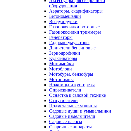
Аксессуары для сварочного
оборудования
Аэраторы, скарификаторы
Бетономешалки
Воздуходувки
Газонокосилки роторные
Газонокосилки триммеры
Генераторы
Гидроаккумуляторы
Двигатели бензиновые
Зернодробилки
Культиваторы
Минимойки
Мотоблоки
Мотобуры, бензобуры
Мотопомпы
Ножницы и кусторезы
Опрыскиватели
Оснастка к садовой технике
Отпугиватели
Подметальные машины
Садовые души и умывальники
Садовые измельчители
Садовые насосы
Сварочные аппараты