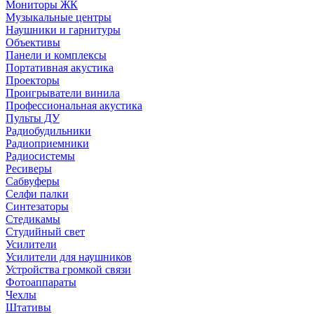
Мониторы ЖК
Музыкальные центры
Наушники и гарнитуры
Объективы
Панели и комплексы
Портативная акустика
Проекторы
Проигрыватели винила
Профессиональная акустика
Пульты ДУ
Радиобудильники
Радиоприемники
Радиосистемы
Ресиверы
Сабвуферы
Селфи палки
Синтезаторы
Стедикамы
Студийный свет
Усилители
Усилители для наушников
Устройства громкой связи
Фотоаппараты
Чехлы
Штативы