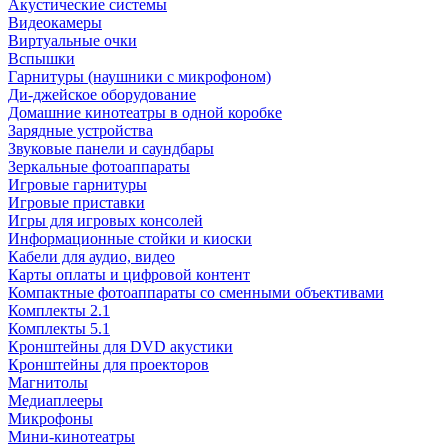
Акустические системы
Видеокамеры
Виртуальные очки
Вспышки
Гарнитуры (наушники с микрофоном)
Ди-джейское оборудование
Домашние кинотеатры в одной коробке
Зарядные устройства
Звуковые панели и саундбары
Зеркальные фотоаппараты
Игровые гарнитуры
Игровые приставки
Игры для игровых консолей
Информационные стойки и киоски
Кабели для аудио, видео
Карты оплаты и цифровой контент
Компактные фотоаппараты со сменными объективами
Комплекты 2.1
Комплекты 5.1
Кронштейны для DVD акустики
Кронштейны для проекторов
Магнитолы
Медиаплееры
Микрофоны
Мини-кинотеатры