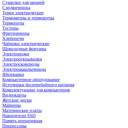
Сушилки для овощей
Сэндвичницы
Терки электрические
Термометры и термощупы
Термопоты
Тостеры
Фритюрницы
Хлебопечи
Чайники электрические
Шоколадные фонтаны
Электроножи
Электрооткрывалки
Электросковороды
Электрошашлычницы
Яйцеварки
Компьютерное оборудование
Источники бесперебойного питания
Комплектующие для компьютеров
Видеокарты
Жетские диски
Майнеры
Материнские платы
Накопители SSD
Память оперативная
Процессоры