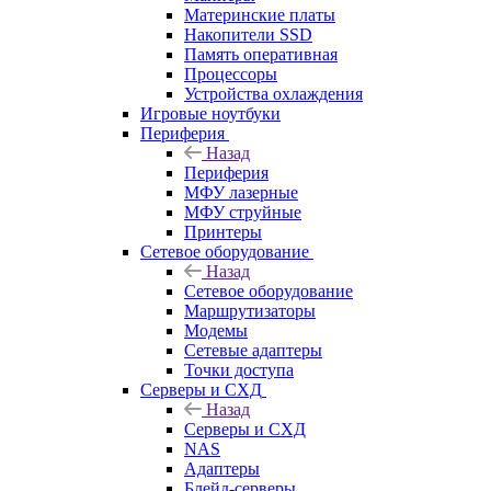
Материнские платы
Накопители SSD
Память оперативная
Процессоры
Устройства охлаждения
Игровые ноутбуки
Периферия
Назад
Периферия
МФУ лазерные
МФУ струйные
Принтеры
Сетевое оборудование
Назад
Сетевое оборудование
Маршрутизаторы
Модемы
Сетевые адаптеры
Точки доступа
Серверы и СХД
Назад
Серверы и СХД
NAS
Адаптеры
Блейд-серверы