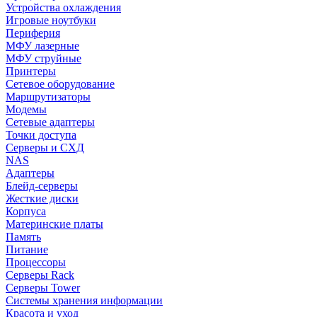
Устройства охлаждения
Игровые ноутбуки
Периферия
МФУ лазерные
МФУ струйные
Принтеры
Сетевое оборудование
Маршрутизаторы
Модемы
Сетевые адаптеры
Точки доступа
Серверы и СХД
NAS
Адаптеры
Блейд-серверы
Жесткие диски
Корпуса
Материнские платы
Память
Питание
Процессоры
Серверы Rack
Серверы Tower
Системы хранения информации
Красота и уход