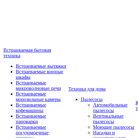
Встраиваемая бытовая
техника
Встраиваемые вытяжки
Встраеваемые винные
шкафы
Встраиваемые
микроволновые печи
Техника для дома
Встраиваемые
морозильные камеры
Пылесосы
Встраиваемые
Автомобильные
т
кофемашины
пылесосы
Встраиваемые
Вертикальные
пароварки
пылесосы
Встраиваемые
Моющие пылесосы
посудомоечные
Насадки и