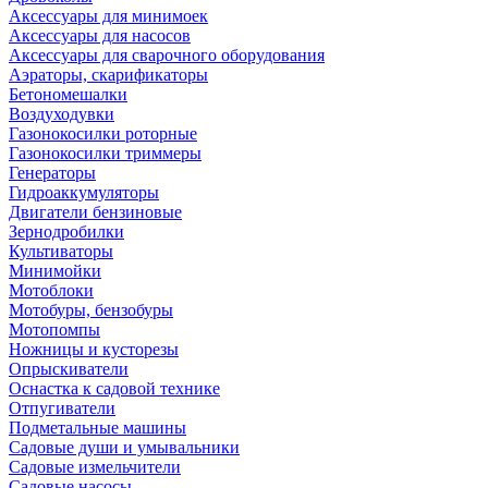
Аксессуары для минимоек
Аксессуары для насосов
Аксессуары для сварочного оборудования
Аэраторы, скарификаторы
Бетономешалки
Воздуходувки
Газонокосилки роторные
Газонокосилки триммеры
Генераторы
Гидроаккумуляторы
Двигатели бензиновые
Зернодробилки
Культиваторы
Минимойки
Мотоблоки
Мотобуры, бензобуры
Мотопомпы
Ножницы и кусторезы
Опрыскиватели
Оснастка к садовой технике
Отпугиватели
Подметальные машины
Садовые души и умывальники
Садовые измельчители
Садовые насосы