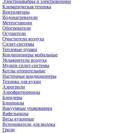
Электрошвабры и электровеники
Климатическая техника
Вентиляторы
Водонагреватели
Метеостанции
Обогреватели
Осушители
Очистители воздуха
Сплит-системы
Тепловые пушки
Кондиционеры мобильные
Увлажнители воздуха
Мульти сплит-системы
Котлы отопительные
Настенные кондиционеры
Техника для кухни
Аэрогрили
Аэрофритюрницы
Блендеры
Блинницы
Вакуумные упаковщики
Вафельницы
Весы кухонные
Вспениватели для молока
Грили