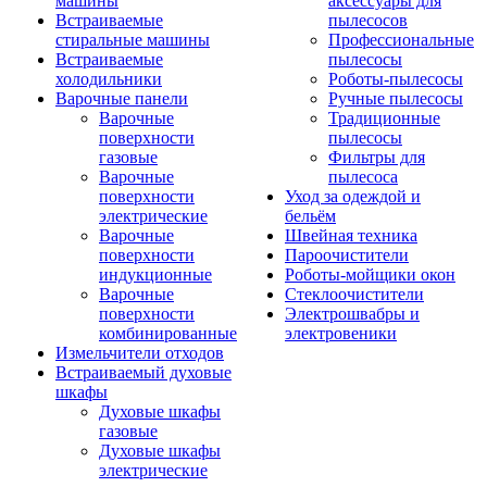
машины
аксессуары для
Встраиваемые
пылесосов
стиральные машины
Профессиональные
Встраиваемые
пылесосы
холодильники
Роботы-пылесосы
Варочные панели
Ручные пылесосы
Варочные
Традиционные
поверхности
пылесосы
газовые
Фильтры для
Варочные
пылесоса
поверхности
Уход за одеждой и
электрические
бельём
Варочные
Швейная техника
поверхности
Пароочистители
индукционные
Роботы-мойщики окон
Варочные
Стеклоочистители
поверхности
Электрошвабры и
комбинированные
электровеники
Измельчители отходов
Встраиваемый духовые
шкафы
Духовые шкафы
газовые
Духовые шкафы
электрические