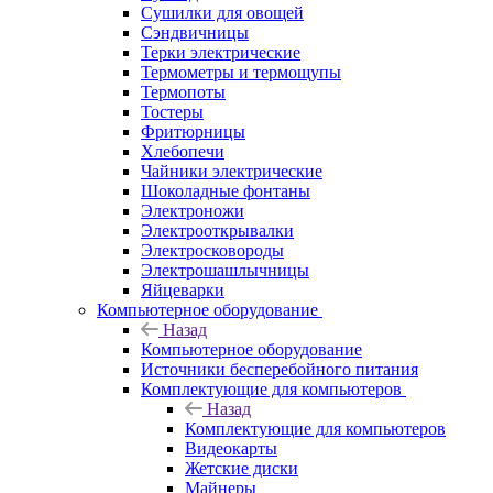
Сушилки для овощей
Сэндвичницы
Терки электрические
Термометры и термощупы
Термопоты
Тостеры
Фритюрницы
Хлебопечи
Чайники электрические
Шоколадные фонтаны
Электроножи
Электрооткрывалки
Электросковороды
Электрошашлычницы
Яйцеварки
Компьютерное оборудование
Назад
Компьютерное оборудование
Источники бесперебойного питания
Комплектующие для компьютеров
Назад
Комплектующие для компьютеров
Видеокарты
Жетские диски
Майнеры