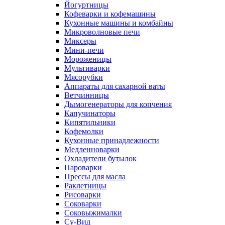
Йогуртницы
Кофеварки и кофемашины
Кухонные машины и комбайны
Микроволновые печи
Миксеры
Мини-печи
Мороженицы
Мультиварки
Мясорубки
Аппараты для сахарной ваты
Ветчинницы
Дымогенераторы для копчения
Капучинаторы
Кипятильники
Кофемолки
Кухонные принадлежности
Медленноварки
Охладители бутылок
Пароварки
Прессы для масла
Раклетницы
Рисоварки
Соковарки
Соковыжималки
Су-Вид