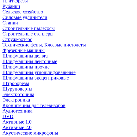
Плиткорезы
Рубанки
Сельское хозяйство
Силовые удлинители
Станки
Строительные пылесосы
Строительные степлеры
Стружкоотсос
Технические фены, Клеевые пистолеты
Фрезерные машины
Шлифмашины дельта
Шлифмашины ленточные
Шлифмашины прочие
Шлифмашины углошлифовальные
Шлифмашины эксцентриковые
Штроборезы
Шуруповерты
Электроточила
Электроника
Кронштейны для телевизоров
Аудиотехника
DVD
Активные 1.0
Активные 2.0
Акустические микрофоны