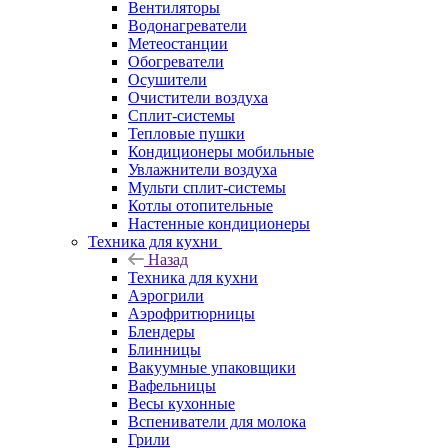
Вентиляторы
Водонагреватели
Метеостанции
Обогреватели
Осушители
Очистители воздуха
Сплит-системы
Тепловые пушки
Кондиционеры мобильные
Увлажнители воздуха
Мульти сплит-системы
Котлы отопительные
Настенные кондиционеры
Техника для кухни
Назад
Техника для кухни
Аэрогрили
Аэрофритюрницы
Блендеры
Блинницы
Вакуумные упаковщики
Вафельницы
Весы кухонные
Вспениватели для молока
Грили