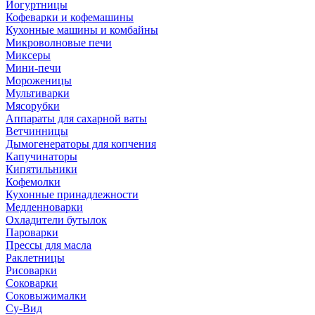
Йогуртницы
Кофеварки и кофемашины
Кухонные машины и комбайны
Микроволновые печи
Миксеры
Мини-печи
Мороженицы
Мультиварки
Мясорубки
Аппараты для сахарной ваты
Ветчинницы
Дымогенераторы для копчения
Капучинаторы
Кипятильники
Кофемолки
Кухонные принадлежности
Медленноварки
Охладители бутылок
Пароварки
Прессы для масла
Раклетницы
Рисоварки
Соковарки
Соковыжималки
Су-Вид