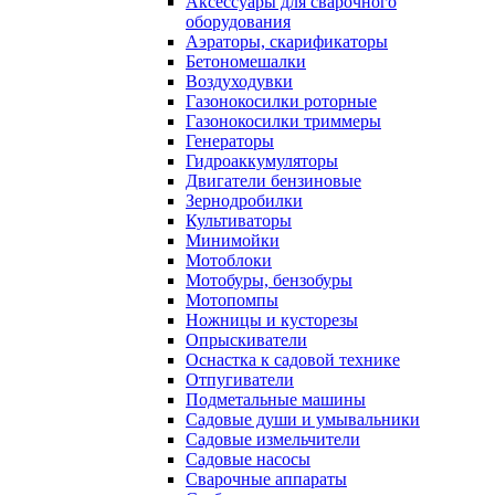
Аксессуары для сварочного
оборудования
Аэраторы, скарификаторы
Бетономешалки
Воздуходувки
Газонокосилки роторные
Газонокосилки триммеры
Генераторы
Гидроаккумуляторы
Двигатели бензиновые
Зернодробилки
Культиваторы
Минимойки
Мотоблоки
Мотобуры, бензобуры
Мотопомпы
Ножницы и кусторезы
Опрыскиватели
Оснастка к садовой технике
Отпугиватели
Подметальные машины
Садовые души и умывальники
Садовые измельчители
Садовые насосы
Сварочные аппараты