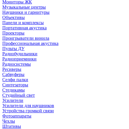
Мониторы ЖК
Музыкальные центры
Наушники и гарнитуры
Объективы
Панели и комплексы
Портативная акустика
Проекторы
Проигрыватели винила
Профессиональная акустика
Пульты ДУ
Радиобудильники
Радиоприемники
Радиосистемы
Ресиверы
Сабвуферы
Селфи палки
Синтезаторы
Стедикамы
Студийный свет
Усилители
Усилители для наушников
Устройства громкой связи
Фотоаппараты
Чехлы
Штативы