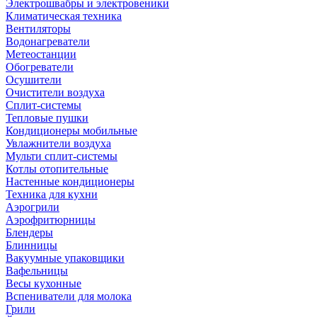
Электрошвабры и электровеники
Климатическая техника
Вентиляторы
Водонагреватели
Метеостанции
Обогреватели
Осушители
Очистители воздуха
Сплит-системы
Тепловые пушки
Кондиционеры мобильные
Увлажнители воздуха
Мульти сплит-системы
Котлы отопительные
Настенные кондиционеры
Техника для кухни
Аэрогрили
Аэрофритюрницы
Блендеры
Блинницы
Вакуумные упаковщики
Вафельницы
Весы кухонные
Вспениватели для молока
Грили