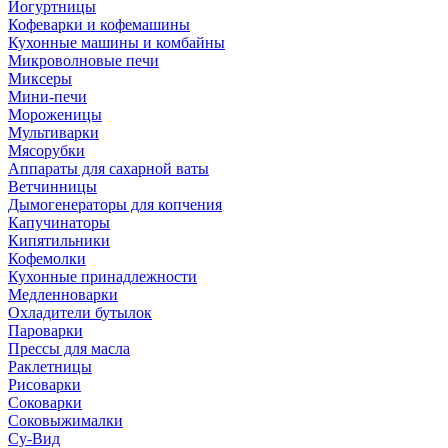
Йогуртницы
Кофеварки и кофемашины
Кухонные машины и комбайны
Микроволновые печи
Миксеры
Мини-печи
Мороженицы
Мультиварки
Мясорубки
Аппараты для сахарной ваты
Ветчинницы
Дымогенераторы для копчения
Капучинаторы
Кипятильники
Кофемолки
Кухонные принадлежности
Медленноварки
Охладители бутылок
Пароварки
Прессы для масла
Раклетницы
Рисоварки
Соковарки
Соковыжималки
Су-Вид