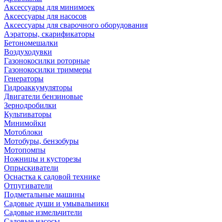
Аксессуары для минимоек
Аксессуары для насосов
Аксессуары для сварочного оборудования
Аэраторы, скарификаторы
Бетономешалки
Воздуходувки
Газонокосилки роторные
Газонокосилки триммеры
Генераторы
Гидроаккумуляторы
Двигатели бензиновые
Зернодробилки
Культиваторы
Минимойки
Мотоблоки
Мотобуры, бензобуры
Мотопомпы
Ножницы и кусторезы
Опрыскиватели
Оснастка к садовой технике
Отпугиватели
Подметальные машины
Садовые души и умывальники
Садовые измельчители
Садовые насосы