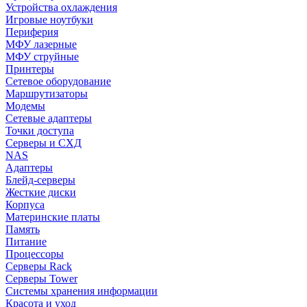
Устройства охлаждения
Игровые ноутбуки
Периферия
МФУ лазерные
МФУ струйные
Принтеры
Сетевое оборудование
Маршрутизаторы
Модемы
Сетевые адаптеры
Точки доступа
Серверы и СХД
NAS
Адаптеры
Блейд-серверы
Жесткие диски
Корпуса
Материнские платы
Память
Питание
Процессоры
Серверы Rack
Серверы Tower
Системы хранения информации
Красота и уход