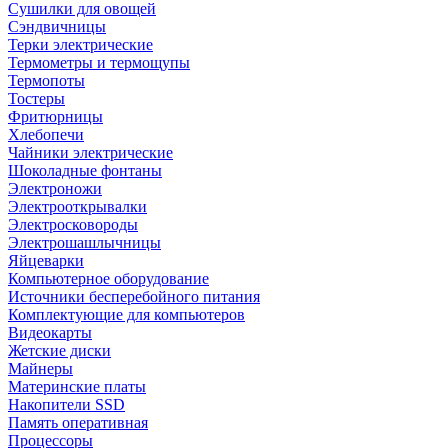
Сушилки для овощей
Сэндвичницы
Терки электрические
Термометры и термощупы
Термопоты
Тостеры
Фритюрницы
Хлебопечи
Чайники электрические
Шоколадные фонтаны
Электроножи
Электрооткрывалки
Электросковороды
Электрошашлычницы
Яйцеварки
Компьютерное оборудование
Источники бесперебойного питания
Комплектующие для компьютеров
Видеокарты
Жетские диски
Майнеры
Материнские платы
Накопители SSD
Память оперативная
Процессоры