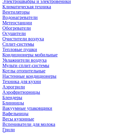
Электрошвабры и электровеники
Климатическая техника
Вентиляторы
Водонагреватели
Метеостанции
Обогреватели
Осушители
Очистители воздуха
Сплит-системы
Тепловые пушки
Кондиционеры мобильные
Увлажнители воздуха
Мульти сплит-системы
Котлы отопительные
Настенные кондиционеры
Техника для кухни
Аэрогрили
Аэрофритюрницы
Блендеры
Блинницы
Вакуумные упаковщики
Вафельницы
Весы кухонные
Вспениватели для молока
Грили