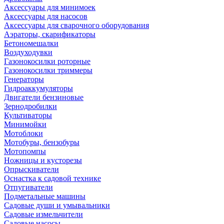
Аксессуары для минимоек
Аксессуары для насосов
Аксессуары для сварочного оборудования
Аэраторы, скарификаторы
Бетономешалки
Воздуходувки
Газонокосилки роторные
Газонокосилки триммеры
Генераторы
Гидроаккумуляторы
Двигатели бензиновые
Зернодробилки
Культиваторы
Минимойки
Мотоблоки
Мотобуры, бензобуры
Мотопомпы
Ножницы и кусторезы
Опрыскиватели
Оснастка к садовой технике
Отпугиватели
Подметальные машины
Садовые души и умывальники
Садовые измельчители
Садовые насосы