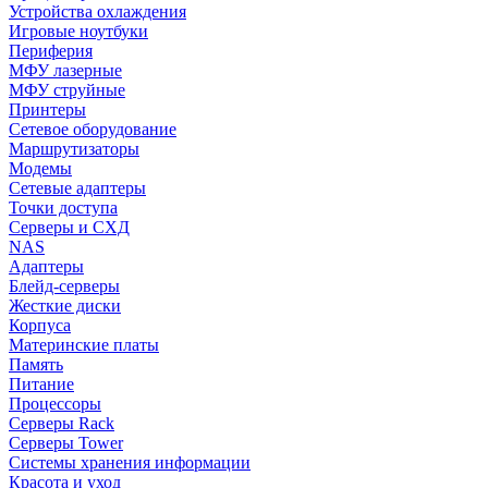
Устройства охлаждения
Игровые ноутбуки
Периферия
МФУ лазерные
МФУ струйные
Принтеры
Сетевое оборудование
Маршрутизаторы
Модемы
Сетевые адаптеры
Точки доступа
Серверы и СХД
NAS
Адаптеры
Блейд-серверы
Жесткие диски
Корпуса
Материнские платы
Память
Питание
Процессоры
Серверы Rack
Серверы Tower
Системы хранения информации
Красота и уход