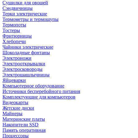
Сушилки для овощей
Сэндвичницы
Терки электрические
Термометры и термощупы
Термопоты
Тостеры
Фритюрницы
Хлебопечи
Чайники электрические
Шоколадные фонтаны
Электроножи
Электрооткрывалки
Электросковороды
Электрошашлычницы
Яйцеварки
Компьютерное оборудование
Источники бесперебойного питания
Комплектующие для компьютеров
Видеокарты
Жетские диски
Майнеры
Материнские платы
Накопители SSD
Память оперативная
Процессоры