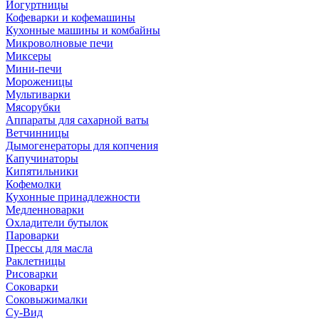
Йогуртницы
Кофеварки и кофемашины
Кухонные машины и комбайны
Микроволновые печи
Миксеры
Мини-печи
Мороженицы
Мультиварки
Мясорубки
Аппараты для сахарной ваты
Ветчинницы
Дымогенераторы для копчения
Капучинаторы
Кипятильники
Кофемолки
Кухонные принадлежности
Медленноварки
Охладители бутылок
Пароварки
Прессы для масла
Раклетницы
Рисоварки
Соковарки
Соковыжималки
Су-Вид