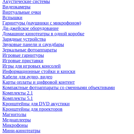
Акустические системы
Видеокамеры
Виртуальные очки
Вспышки
Гарнитуры (наушники с микрофоном)
Ди-джейское оборудование
Домашние кинотеатры в одной коробке
Зарядные устройства
Звуковые панели и саундбары
Зеркальные фотоаппараты
Игровые гарнитуры
Игровые приставки
Игры для игровых консолей
Информационные стойки и киоски
Кабели для аудио, видео
Карты оплаты и цифровой контент
Компактные фотоаппараты со сменными объективами
Комплекты 2.1
Комплекты 5.1
Кронштейны для DVD акустики
Кронштейны для проекторов
Магнитолы
Медиаплееры
Микрофоны
Мини-кинотеатры