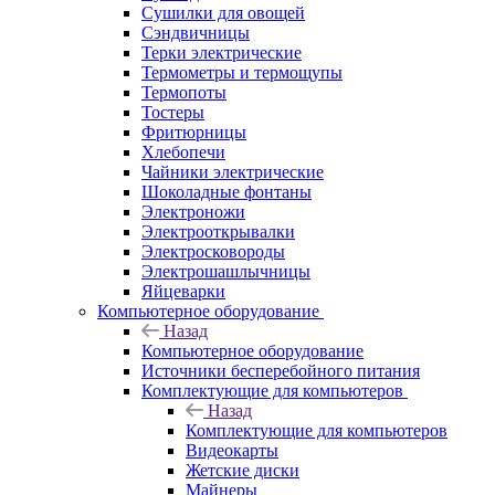
Сушилки для овощей
Сэндвичницы
Терки электрические
Термометры и термощупы
Термопоты
Тостеры
Фритюрницы
Хлебопечи
Чайники электрические
Шоколадные фонтаны
Электроножи
Электрооткрывалки
Электросковороды
Электрошашлычницы
Яйцеварки
Компьютерное оборудование
Назад
Компьютерное оборудование
Источники бесперебойного питания
Комплектующие для компьютеров
Назад
Комплектующие для компьютеров
Видеокарты
Жетские диски
Майнеры