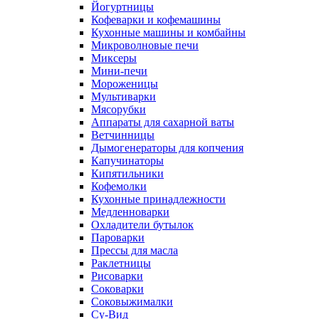
Йогуртницы
Кофеварки и кофемашины
Кухонные машины и комбайны
Микроволновые печи
Миксеры
Мини-печи
Мороженицы
Мультиварки
Мясорубки
Аппараты для сахарной ваты
Ветчинницы
Дымогенераторы для копчения
Капучинаторы
Кипятильники
Кофемолки
Кухонные принадлежности
Медленноварки
Охладители бутылок
Пароварки
Прессы для масла
Раклетницы
Рисоварки
Соковарки
Соковыжималки
Су-Вид