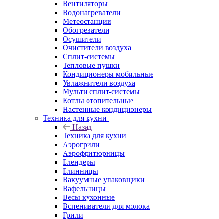
Вентиляторы
Водонагреватели
Метеостанции
Обогреватели
Осушители
Очистители воздуха
Сплит-системы
Тепловые пушки
Кондиционеры мобильные
Увлажнители воздуха
Мульти сплит-системы
Котлы отопительные
Настенные кондиционеры
Техника для кухни
Назад
Техника для кухни
Аэрогрили
Аэрофритюрницы
Блендеры
Блинницы
Вакуумные упаковщики
Вафельницы
Весы кухонные
Вспениватели для молока
Грили