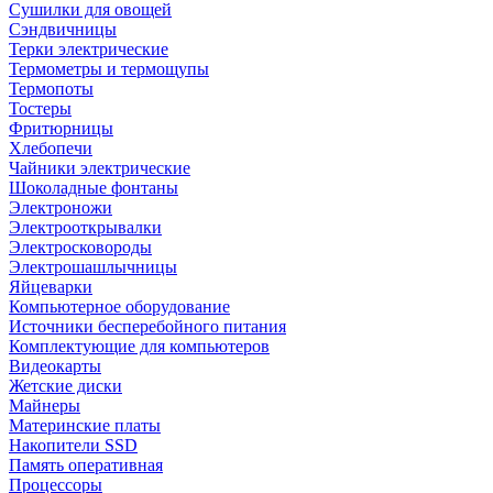
Сушилки для овощей
Сэндвичницы
Терки электрические
Термометры и термощупы
Термопоты
Тостеры
Фритюрницы
Хлебопечи
Чайники электрические
Шоколадные фонтаны
Электроножи
Электрооткрывалки
Электросковороды
Электрошашлычницы
Яйцеварки
Компьютерное оборудование
Источники бесперебойного питания
Комплектующие для компьютеров
Видеокарты
Жетские диски
Майнеры
Материнские платы
Накопители SSD
Память оперативная
Процессоры