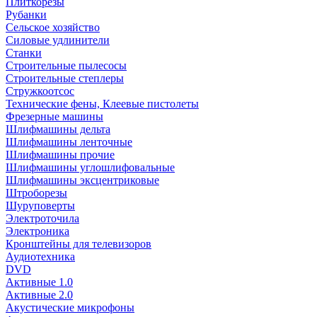
Плиткорезы
Рубанки
Сельское хозяйство
Силовые удлинители
Станки
Строительные пылесосы
Строительные степлеры
Стружкоотсос
Технические фены, Клеевые пистолеты
Фрезерные машины
Шлифмашины дельта
Шлифмашины ленточные
Шлифмашины прочие
Шлифмашины углошлифовальные
Шлифмашины эксцентриковые
Штроборезы
Шуруповерты
Электроточила
Электроника
Кронштейны для телевизоров
Аудиотехника
DVD
Активные 1.0
Активные 2.0
Акустические микрофоны