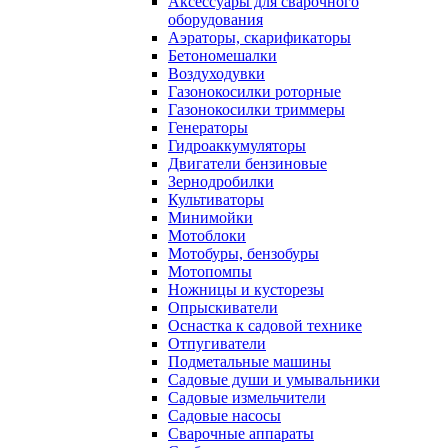
Аксессуары для сварочного
оборудования
Аэраторы, скарификаторы
Бетономешалки
Воздуходувки
Газонокосилки роторные
Газонокосилки триммеры
Генераторы
Гидроаккумуляторы
Двигатели бензиновые
Зернодробилки
Культиваторы
Минимойки
Мотоблоки
Мотобуры, бензобуры
Мотопомпы
Ножницы и кусторезы
Опрыскиватели
Оснастка к садовой технике
Отпугиватели
Подметальные машины
Садовые души и умывальники
Садовые измельчители
Садовые насосы
Сварочные аппараты