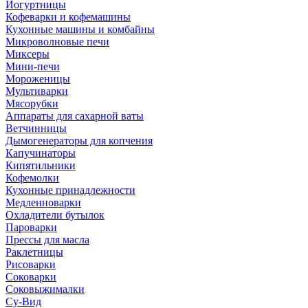
Йогуртницы
Кофеварки и кофемашины
Кухонные машины и комбайны
Микроволновые печи
Миксеры
Мини-печи
Мороженицы
Мультиварки
Мясорубки
Аппараты для сахарной ваты
Ветчинницы
Дымогенераторы для копчения
Капучинаторы
Кипятильники
Кофемолки
Кухонные принадлежности
Медленноварки
Охладители бутылок
Пароварки
Прессы для масла
Раклетницы
Рисоварки
Соковарки
Соковыжималки
Су-Вид