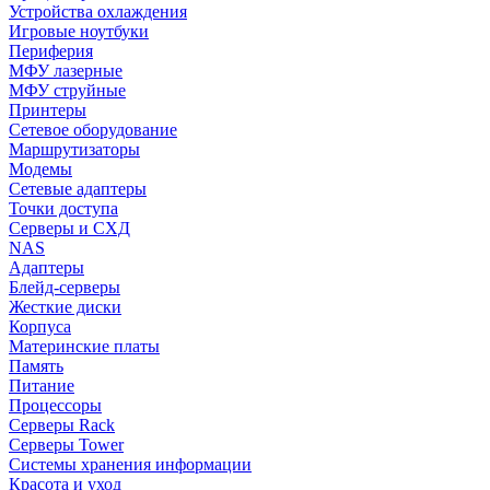
Устройства охлаждения
Игровые ноутбуки
Периферия
МФУ лазерные
МФУ струйные
Принтеры
Сетевое оборудование
Маршрутизаторы
Модемы
Сетевые адаптеры
Точки доступа
Серверы и СХД
NAS
Адаптеры
Блейд-серверы
Жесткие диски
Корпуса
Материнские платы
Память
Питание
Процессоры
Серверы Rack
Серверы Tower
Системы хранения информации
Красота и уход