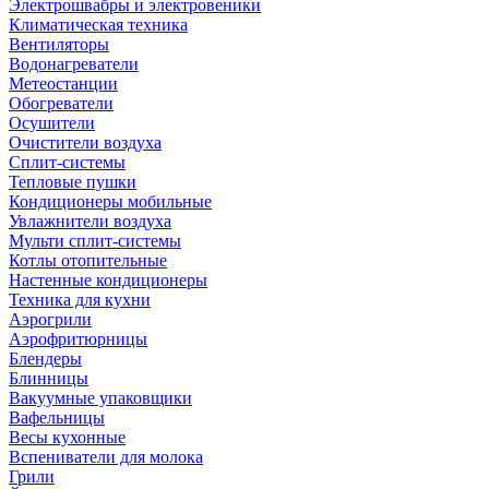
Электрошвабры и электровеники
Климатическая техника
Вентиляторы
Водонагреватели
Метеостанции
Обогреватели
Осушители
Очистители воздуха
Сплит-системы
Тепловые пушки
Кондиционеры мобильные
Увлажнители воздуха
Мульти сплит-системы
Котлы отопительные
Настенные кондиционеры
Техника для кухни
Аэрогрили
Аэрофритюрницы
Блендеры
Блинницы
Вакуумные упаковщики
Вафельницы
Весы кухонные
Вспениватели для молока
Грили