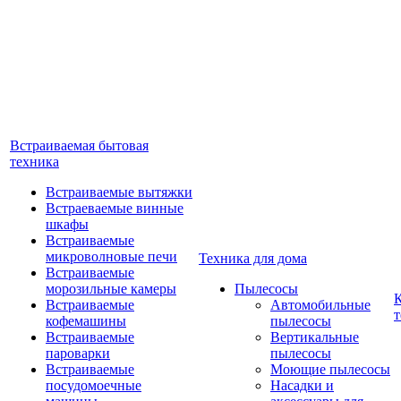
Встраиваемая бытовая
техника
Встраиваемые вытяжки
Встраеваемые винные
шкафы
Встраиваемые
микроволновые печи
Техника для дома
Встраиваемые
морозильные камеры
Пылесосы
Встраиваемые
Автомобильные
т
кофемашины
пылесосы
Встраиваемые
Вертикальные
пароварки
пылесосы
Встраиваемые
Моющие пылесосы
посудомоечные
Насадки и