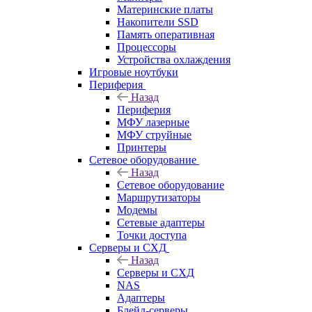
Материнские платы
Накопители SSD
Память оперативная
Процессоры
Устройства охлаждения
Игровые ноутбуки
Периферия
Назад
Периферия
МФУ лазерные
МФУ струйные
Принтеры
Сетевое оборудование
Назад
Сетевое оборудование
Маршрутизаторы
Модемы
Сетевые адаптеры
Точки доступа
Серверы и СХД
Назад
Серверы и СХД
NAS
Адаптеры
Блейд-серверы