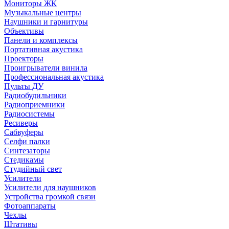
Мониторы ЖК
Музыкальные центры
Наушники и гарнитуры
Объективы
Панели и комплексы
Портативная акустика
Проекторы
Проигрыватели винила
Профессиональная акустика
Пульты ДУ
Радиобудильники
Радиоприемники
Радиосистемы
Ресиверы
Сабвуферы
Селфи палки
Синтезаторы
Стедикамы
Студийный свет
Усилители
Усилители для наушников
Устройства громкой связи
Фотоаппараты
Чехлы
Штативы