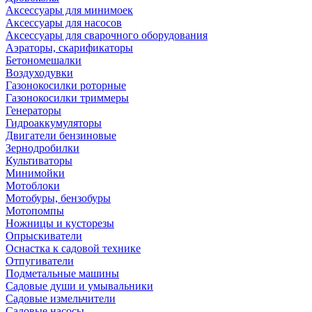
Аксессуары для минимоек
Аксессуары для насосов
Аксессуары для сварочного оборудования
Аэраторы, скарификаторы
Бетономешалки
Воздуходувки
Газонокосилки роторные
Газонокосилки триммеры
Генераторы
Гидроаккумуляторы
Двигатели бензиновые
Зернодробилки
Культиваторы
Минимойки
Мотоблоки
Мотобуры, бензобуры
Мотопомпы
Ножницы и кусторезы
Опрыскиватели
Оснастка к садовой технике
Отпугиватели
Подметальные машины
Садовые души и умывальники
Садовые измельчители
Садовые насосы