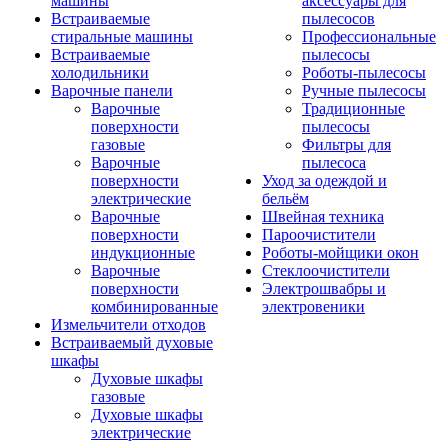
машины
аксессуары для
Встраиваемые
пылесосов
стиральные машины
Профессиональные
Встраиваемые
пылесосы
холодильники
Роботы-пылесосы
Варочные панели
Ручные пылесосы
Варочные
Традиционные
поверхности
пылесосы
газовые
Фильтры для
Варочные
пылесоса
поверхности
Уход за одеждой и
электрические
бельём
Варочные
Швейная техника
поверхности
Пароочистители
индукционные
Роботы-мойщики окон
Варочные
Стеклоочистители
поверхности
Электрошвабры и
комбинированные
электровеники
Измельчители отходов
Встраиваемый духовые
шкафы
Духовые шкафы
газовые
Духовые шкафы
электрические