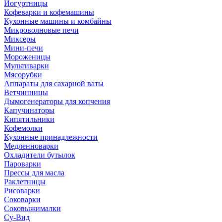
Йогуртницы
Кофеварки и кофемашины
Кухонные машины и комбайны
Микроволновые печи
Миксеры
Мини-печи
Мороженицы
Мультиварки
Мясорубки
Аппараты для сахарной ваты
Ветчинницы
Дымогенераторы для копчения
Капучинаторы
Кипятильники
Кофемолки
Кухонные принадлежности
Медленноварки
Охладители бутылок
Пароварки
Прессы для масла
Раклетницы
Рисоварки
Соковарки
Соковыжималки
Су-Вид