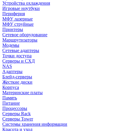
Устройства охлаждения
Игровые ноутбуки
Периферия
МФУ лазерные
МФУ струйные
Принтеры
Сетевое оборудование
Маршрутизаторы
Модемы
Сетевые адаптеры
Точки доступа
Серверы и СХД
NAS
Адаптеры
Блейд-серверы
Жесткие диски
Корпуса
Материнские платы
Память
Питание
Процессоры
Серверы Rack
Серверы Tower
Системы хранения информации
Красота и уход