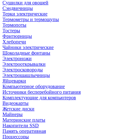
Сушилки для овощей
Сэндвичницы
Терки электрические
Термометры и термощупы
Термопоты
Тостеры
Фритюрницы
Хлебопечи
Чайники электрические
Шоколадные фонтаны
Электроножи
Электрооткрывалки
Электросковороды
Электрошашлычницы
Яйцеварки
Компьютерное оборудование
Источники бесперебойного питания
Комплектующие для компьютеров
Видеокарты
Жетские диски
Майнеры
Материнские платы
Накопители SSD
Память оперативная
Процессоры