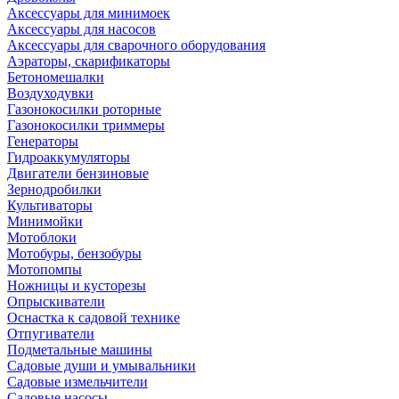
Аксессуары для минимоек
Аксессуары для насосов
Аксессуары для сварочного оборудования
Аэраторы, скарификаторы
Бетономешалки
Воздуходувки
Газонокосилки роторные
Газонокосилки триммеры
Генераторы
Гидроаккумуляторы
Двигатели бензиновые
Зернодробилки
Культиваторы
Минимойки
Мотоблоки
Мотобуры, бензобуры
Мотопомпы
Ножницы и кусторезы
Опрыскиватели
Оснастка к садовой технике
Отпугиватели
Подметальные машины
Садовые души и умывальники
Садовые измельчители
Садовые насосы