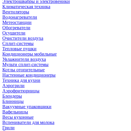
Электрошвабры и электровеники
Климатическая техника
Вентиляторы
Водонагреватели
Метеостанции
Обогреватели
Осушители
Очистители воздуха
Сплит-системы
Тепловые пушки
Кондиционеры мобильные
Увлажнители воздуха
Мульти сплит-системы
Котлы отопительные
Настенные кондиционеры
Техника для кухни
Аэрогрили
Аэрофритюрницы
Блендеры
Блинницы
Вакуумные упаковщики
Вафельницы
Весы кухонные
Вспениватели для молока
Грили