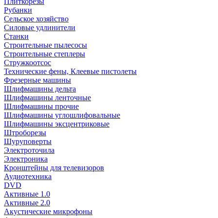
Плиткорезы
Рубанки
Сельское хозяйство
Силовые удлинители
Станки
Строительные пылесосы
Строительные степлеры
Стружкоотсос
Технические фены, Клеевые пистолеты
Фрезерные машины
Шлифмашины дельта
Шлифмашины ленточные
Шлифмашины прочие
Шлифмашины углошлифовальные
Шлифмашины эксцентриковые
Штроборезы
Шуруповерты
Электроточила
Электроника
Кронштейны для телевизоров
Аудиотехника
DVD
Активные 1.0
Активные 2.0
Акустические микрофоны