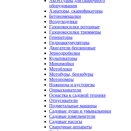
Аксессуары для сварочного
оборудования
Аэраторы, скарификаторы
Бетономешалки
Воздуходувки
Газонокосилки роторные
Газонокосилки триммеры
Генераторы
Гидроаккумуляторы
Двигатели бензиновые
Зернодробилки
Культиваторы
Минимойки
Мотоблоки
Мотобуры, бензобуры
Мотопомпы
Ножницы и кусторезы
Опрыскиватели
Оснастка к садовой технике
Отпугиватели
Подметальные машины
Садовые души и умывальники
Садовые измельчители
Садовые насосы
Сварочные аппараты