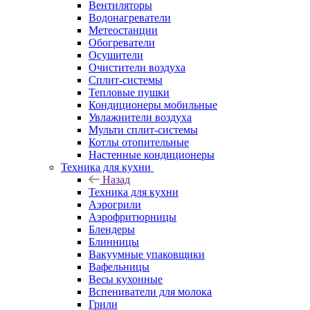
Вентиляторы
Водонагреватели
Метеостанции
Обогреватели
Осушители
Очистители воздуха
Сплит-системы
Тепловые пушки
Кондиционеры мобильные
Увлажнители воздуха
Мульти сплит-системы
Котлы отопительные
Настенные кондиционеры
Техника для кухни
Назад
Техника для кухни
Аэрогрили
Аэрофритюрницы
Блендеры
Блинницы
Вакуумные упаковщики
Вафельницы
Весы кухонные
Вспениватели для молока
Грили