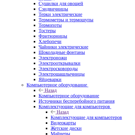
Сушилки для овощей
Сэндвичницы
Терки электрические
Термометры и термощупы
Термопоты
Тостеры
Фритюрницы
Хлебопечи
Чайники электрические
Шоколадные фонтаны
Электроножи
Электрооткрывалки
Электросковороды
Электрошашлычницы
Яйцеварки
Компьютерное оборудование
Назад
Компьютерное оборудование
Источники бесперебойного питания
Комплектующие для компьютеров
Назад
Комплектующие для компьютеров
Видеокарты
Жетские диски
Майнеры