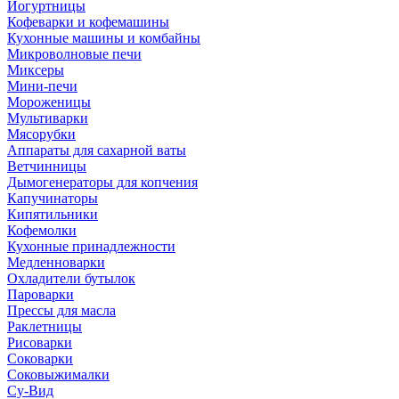
Йогуртницы
Кофеварки и кофемашины
Кухонные машины и комбайны
Микроволновые печи
Миксеры
Мини-печи
Мороженицы
Мультиварки
Мясорубки
Аппараты для сахарной ваты
Ветчинницы
Дымогенераторы для копчения
Капучинаторы
Кипятильники
Кофемолки
Кухонные принадлежности
Медленноварки
Охладители бутылок
Пароварки
Прессы для масла
Раклетницы
Рисоварки
Соковарки
Соковыжималки
Су-Вид