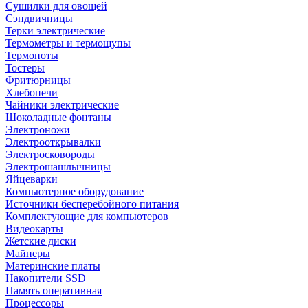
Сушилки для овощей
Сэндвичницы
Терки электрические
Термометры и термощупы
Термопоты
Тостеры
Фритюрницы
Хлебопечи
Чайники электрические
Шоколадные фонтаны
Электроножи
Электрооткрывалки
Электросковороды
Электрошашлычницы
Яйцеварки
Компьютерное оборудование
Источники бесперебойного питания
Комплектующие для компьютеров
Видеокарты
Жетские диски
Майнеры
Материнские платы
Накопители SSD
Память оперативная
Процессоры