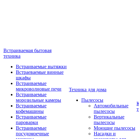
Встраиваемая бытовая
техника
Встраиваемые вытяжки
Встраеваемые винные
шкафы
Встраиваемые
микроволновые печи
Техника для дома
Встраиваемые
морозильные камеры
Пылесосы
Встраиваемые
Автомобильные
т
кофемашины
пылесосы
Встраиваемые
Вертикальные
пароварки
пылесосы
Встраиваемые
Моющие пылесосы
посудомоечные
Насадки и