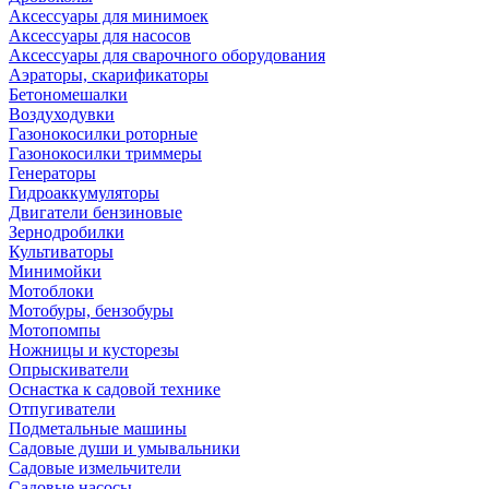
Аксессуары для минимоек
Аксессуары для насосов
Аксессуары для сварочного оборудования
Аэраторы, скарификаторы
Бетономешалки
Воздуходувки
Газонокосилки роторные
Газонокосилки триммеры
Генераторы
Гидроаккумуляторы
Двигатели бензиновые
Зернодробилки
Культиваторы
Минимойки
Мотоблоки
Мотобуры, бензобуры
Мотопомпы
Ножницы и кусторезы
Опрыскиватели
Оснастка к садовой технике
Отпугиватели
Подметальные машины
Садовые души и умывальники
Садовые измельчители
Садовые насосы