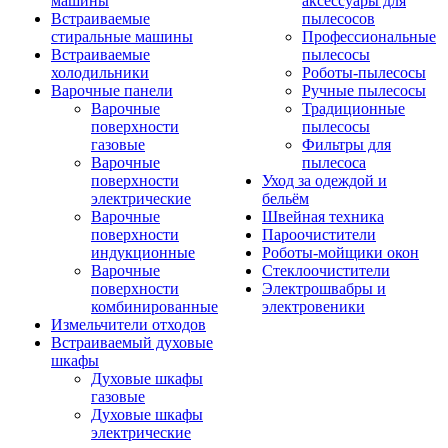
машины
аксессуары для
Встраиваемые
пылесосов
стиральные машины
Профессиональные
Встраиваемые
пылесосы
холодильники
Роботы-пылесосы
Варочные панели
Ручные пылесосы
Варочные
Традиционные
поверхности
пылесосы
газовые
Фильтры для
Варочные
пылесоса
поверхности
Уход за одеждой и
электрические
бельём
Варочные
Швейная техника
поверхности
Пароочистители
индукционные
Роботы-мойщики окон
Варочные
Стеклоочистители
поверхности
Электрошвабры и
комбинированные
электровеники
Измельчители отходов
Встраиваемый духовые
шкафы
Духовые шкафы
газовые
Духовые шкафы
электрические