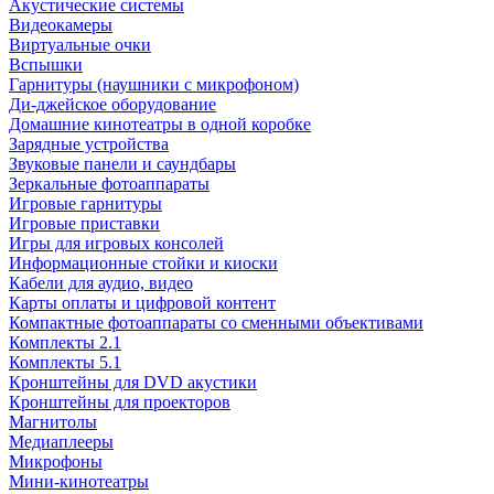
Акустические системы
Видеокамеры
Виртуальные очки
Вспышки
Гарнитуры (наушники с микрофоном)
Ди-джейское оборудование
Домашние кинотеатры в одной коробке
Зарядные устройства
Звуковые панели и саундбары
Зеркальные фотоаппараты
Игровые гарнитуры
Игровые приставки
Игры для игровых консолей
Информационные стойки и киоски
Кабели для аудио, видео
Карты оплаты и цифровой контент
Компактные фотоаппараты со сменными объективами
Комплекты 2.1
Комплекты 5.1
Кронштейны для DVD акустики
Кронштейны для проекторов
Магнитолы
Медиаплееры
Микрофоны
Мини-кинотеатры