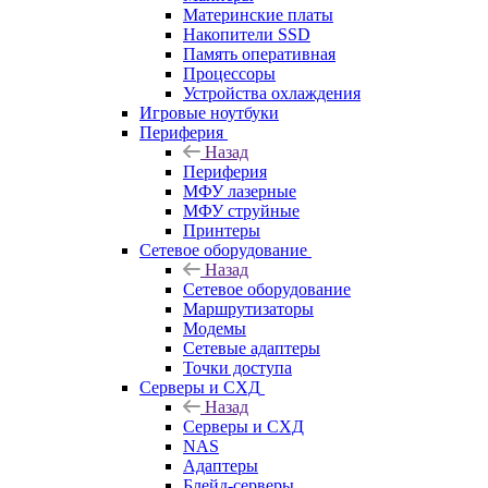
Материнские платы
Накопители SSD
Память оперативная
Процессоры
Устройства охлаждения
Игровые ноутбуки
Периферия
Назад
Периферия
МФУ лазерные
МФУ струйные
Принтеры
Сетевое оборудование
Назад
Сетевое оборудование
Маршрутизаторы
Модемы
Сетевые адаптеры
Точки доступа
Серверы и СХД
Назад
Серверы и СХД
NAS
Адаптеры
Блейд-серверы