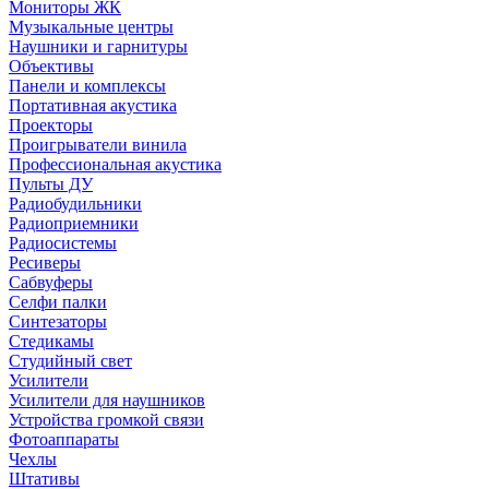
Мониторы ЖК
Музыкальные центры
Наушники и гарнитуры
Объективы
Панели и комплексы
Портативная акустика
Проекторы
Проигрыватели винила
Профессиональная акустика
Пульты ДУ
Радиобудильники
Радиоприемники
Радиосистемы
Ресиверы
Сабвуферы
Селфи палки
Синтезаторы
Стедикамы
Студийный свет
Усилители
Усилители для наушников
Устройства громкой связи
Фотоаппараты
Чехлы
Штативы