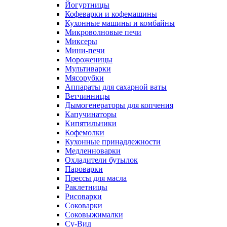
Йогуртницы
Кофеварки и кофемашины
Кухонные машины и комбайны
Микроволновые печи
Миксеры
Мини-печи
Мороженицы
Мультиварки
Мясорубки
Аппараты для сахарной ваты
Ветчинницы
Дымогенераторы для копчения
Капучинаторы
Кипятильники
Кофемолки
Кухонные принадлежности
Медленноварки
Охладители бутылок
Пароварки
Прессы для масла
Раклетницы
Рисоварки
Соковарки
Соковыжималки
Су-Вид