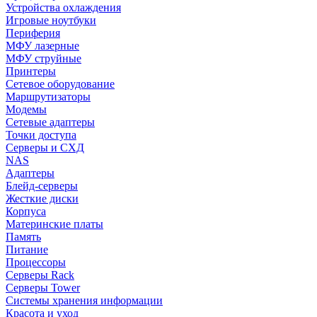
Устройства охлаждения
Игровые ноутбуки
Периферия
МФУ лазерные
МФУ струйные
Принтеры
Сетевое оборудование
Маршрутизаторы
Модемы
Сетевые адаптеры
Точки доступа
Серверы и СХД
NAS
Адаптеры
Блейд-серверы
Жесткие диски
Корпуса
Материнские платы
Память
Питание
Процессоры
Серверы Rack
Серверы Tower
Системы хранения информации
Красота и уход