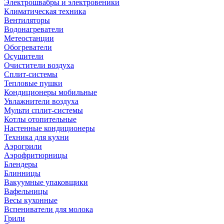
Электрошвабры и электровеники
Климатическая техника
Вентиляторы
Водонагреватели
Метеостанции
Обогреватели
Осушители
Очистители воздуха
Сплит-системы
Тепловые пушки
Кондиционеры мобильные
Увлажнители воздуха
Мульти сплит-системы
Котлы отопительные
Настенные кондиционеры
Техника для кухни
Аэрогрили
Аэрофритюрницы
Блендеры
Блинницы
Вакуумные упаковщики
Вафельницы
Весы кухонные
Вспениватели для молока
Грили